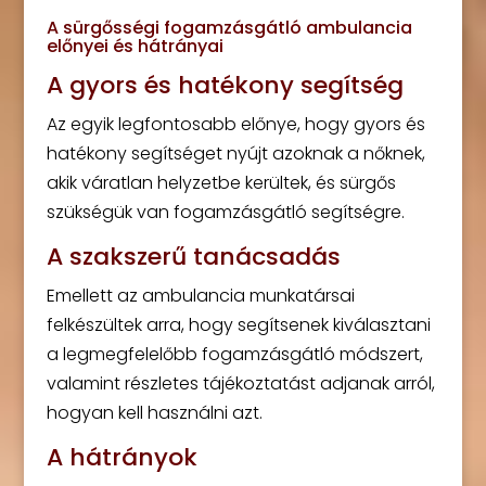
A sürgősségi fogamzásgátló ambulancia
előnyei és hátrányai
A gyors és hatékony segítség
Az egyik legfontosabb előnye, hogy gyors és
hatékony segítséget nyújt azoknak a nőknek,
akik váratlan helyzetbe kerültek, és sürgős
szükségük van fogamzásgátló segítségre.
A szakszerű tanácsadás
Emellett az ambulancia munkatársai
felkészültek arra, hogy segítsenek kiválasztani
a legmegfelelőbb fogamzásgátló módszert,
valamint részletes tájékoztatást adjanak arról,
hogyan kell használni azt.
A hátrányok