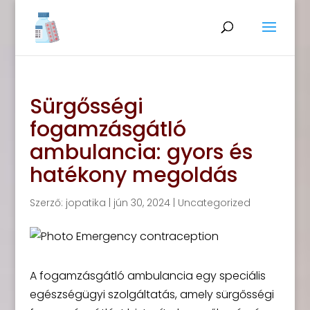
Sürgősségi
fogamzásgátló
ambulancia: gyors és
hatékony megoldás
Szerző:
jopatika
|
jún 30, 2024
|
Uncategorized
A fogamzásgátló ambulancia egy speciális
egészségügyi szolgáltatás, amely sürgősségi