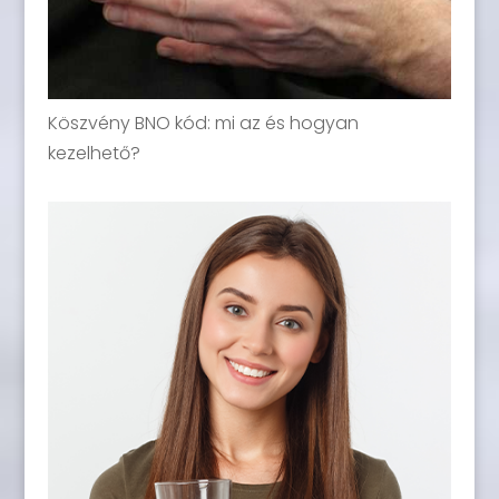
Köszvény BNO kód: mi az és hogyan
kezelhető?