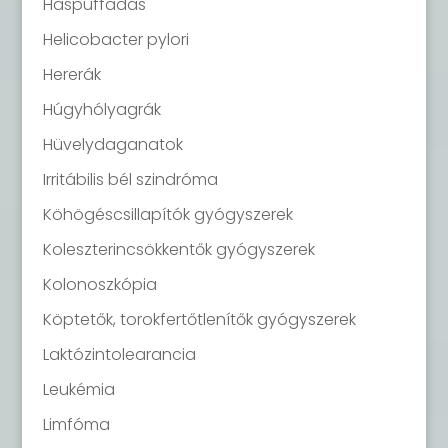
Haspuffadás
Helicobacter pylori
Hererák
Húgyhólyagrák
Hüvelydaganatok
Irritábilis bél szindróma
Köhögéscsillapítók gyógyszerek
Koleszterincsökkentők gyógyszerek
Kolonoszkópia
Köptetők, torokfertőtlenítők gyógyszerek
Laktózintolearancia
Leukémia
Limfóma