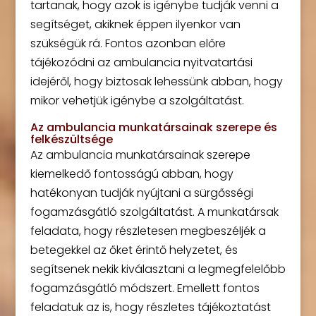
tartanak, hogy azok is igénybe tudják venni a
segítséget, akiknek éppen ilyenkor van
szükségük rá. Fontos azonban előre
tájékozódni az ambulancia nyitvatartási
idejéről, hogy biztosak lehessünk abban, hogy
mikor vehetjük igénybe a szolgáltatást.
Az ambulancia munkatársainak szerepe és
felkészültsége
Az ambulancia munkatársainak szerepe
kiemelkedő fontosságú abban, hogy
hatékonyan tudják nyújtani a sürgősségi
fogamzásgátló szolgáltatást. A munkatársak
feladata, hogy részletesen megbeszéljék a
betegekkel az őket érintő helyzetet, és
segítsenek nekik kiválasztani a legmegfelelőbb
fogamzásgátló módszert. Emellett fontos
feladatuk az is, hogy részletes tájékoztatást