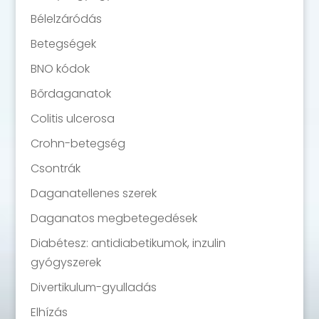
Bélelzáródás
Betegségek
BNO kódok
Bőrdaganatok
Colitis ulcerosa
Crohn-betegség
Csontrák
Daganatellenes szerek
Daganatos megbetegedések
Diabétesz: antidiabetikumok, inzulin
gyógyszerek
Divertikulum-gyulladás
Elhízás