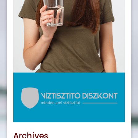
Archives