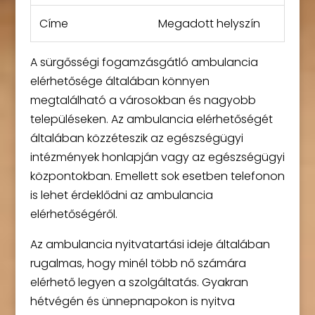
Címe
Megadott helyszín
A sürgősségi fogamzásgátló ambulancia
elérhetősége általában könnyen
megtalálható a városokban és nagyobb
településeken. Az ambulancia elérhetőségét
általában közzéteszik az egészségügyi
intézmények honlapján vagy az egészségügyi
központokban. Emellett sok esetben telefonon
is lehet érdeklődni az ambulancia
elérhetőségéről.
Az ambulancia nyitvatartási ideje általában
rugalmas, hogy minél több nő számára
elérhető legyen a szolgáltatás. Gyakran
hétvégén és ünnepnapokon is nyitva