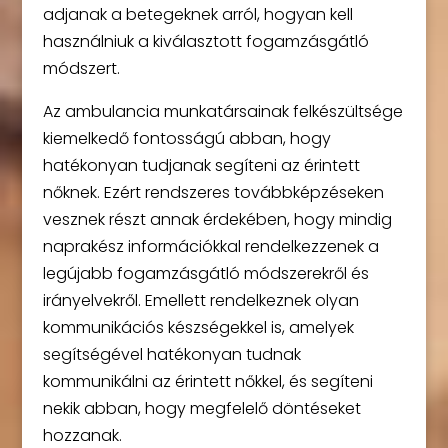
adjanak a betegeknek arról, hogyan kell
használniuk a kiválasztott fogamzásgátló
módszert.
Az ambulancia munkatársainak felkészültsége
kiemelkedő fontosságú abban, hogy
hatékonyan tudjanak segíteni az érintett
nőknek. Ezért rendszeres továbbképzéseken
vesznek részt annak érdekében, hogy mindig
naprakész információkkal rendelkezzenek a
legújabb fogamzásgátló módszerekről és
irányelvekről. Emellett rendelkeznek olyan
kommunikációs készségekkel is, amelyek
segítségével hatékonyan tudnak
kommunikálni az érintett nőkkel, és segíteni
nekik abban, hogy megfelelő döntéseket
hozzanak.