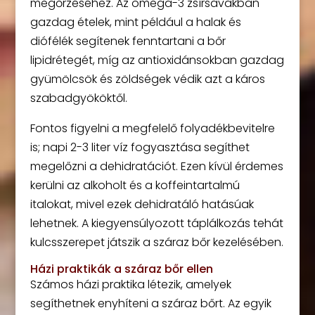
megőrzéséhez. Az omega-3 zsírsavakban
gazdag ételek, mint például a halak és
diófélék segítenek fenntartani a bőr
lipidrétegét, míg az antioxidánsokban gazdag
gyümölcsök és zöldségek védik azt a káros
szabadgyököktől.
Fontos figyelni a megfelelő folyadékbevitelre
is; napi 2-3 liter víz fogyasztása segíthet
megelőzni a dehidratációt. Ezen kívül érdemes
kerülni az alkoholt és a koffeintartalmú
italokat, mivel ezek dehidratáló hatásúak
lehetnek. A kiegyensúlyozott táplálkozás tehát
kulcsszerepet játszik a száraz bőr kezelésében.
Házi praktikák a száraz bőr ellen
Számos házi praktika létezik, amelyek
segíthetnek enyhíteni a száraz bőrt. Az egyik