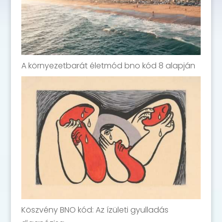
A környezetbarát életmód bno kód 8 alapján
Köszvény BNO kód: Az ízületi gyulladás