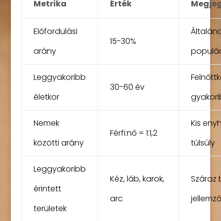
Metrika
Érték
Megjeg
Előfordulási
Általán
15-30%
arány
populá
Leggyakoribb
Felnőtt
30-60 év
életkor
gyakor
Nemek
Kis eny
Férfi:nő = 1:1,2
közötti arány
túlsúly
Leggyakoribb
Kéz, láb, karok,
Száraz 
érintett
arc
jellemző
területek