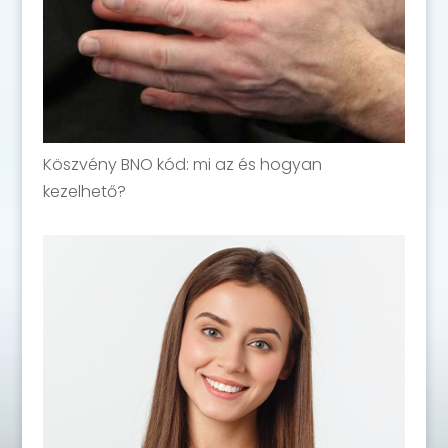
Köszvény BNO kód: mi az és hogyan
kezelhető?