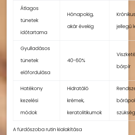
Átlagos
Hónapokig,
Króniku
tünetek
akár évekig
jellegű 
időtartama
Gyulladásos
Viszketé
tünetek
40-60%
bőrpír
előfordulása
Hatékony
Hidratáló
Rendsz
kezelési
krémek,
bőrápo
módok
keratolitikumok
szüksé
A fürdőszoba rutin kialakítása