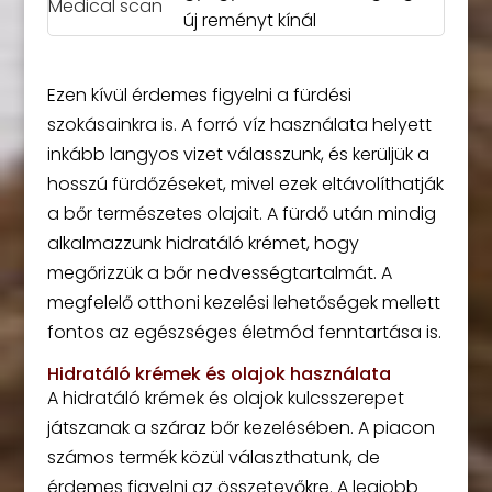
új reményt kínál
Ezen kívül érdemes figyelni a fürdési
szokásainkra is. A forró víz használata helyett
inkább langyos vizet válasszunk, és kerüljük a
hosszú fürdőzéseket, mivel ezek eltávolíthatják
a bőr természetes olajait. A fürdő után mindig
alkalmazzunk hidratáló krémet, hogy
megőrizzük a bőr nedvességtartalmát. A
megfelelő otthoni kezelési lehetőségek mellett
fontos az egészséges életmód fenntartása is.
Hidratáló krémek és olajok használata
A hidratáló krémek és olajok kulcsszerepet
játszanak a száraz bőr kezelésében. A piacon
számos termék közül választhatunk, de
érdemes figyelni az összetevőkre. A legjobb