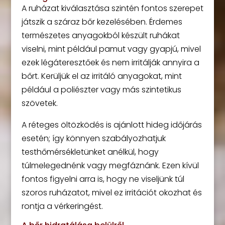
A ruházat kiválasztása szintén fontos szerepet
játszik a száraz bőr kezelésében. Érdemes
természetes anyagokból készült ruhákat
viselni, mint például pamut vagy gyapjú, mivel
ezek légáteresztőek és nem irritálják annyira a
bőrt. Kerüljük el az irritáló anyagokat, mint
például a poliészter vagy más szintetikus
szövetek.
A réteges öltözködés is ajánlott hideg időjárás
esetén; így könnyen szabályozhatjuk
testhőmérsékletünket anélkül, hogy
túlmelegednénk vagy megfáznánk. Ezen kívül
fontos figyelni arra is, hogy ne viseljünk túl
szoros ruházatot, mivel ez irritációt okozhat és
rontja a vérkeringést.