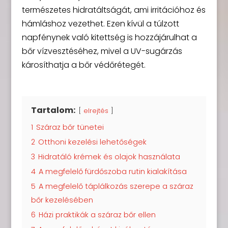
természetes hidratáltságát, ami irritációhoz és
hámláshoz vezethet. Ezen kívül a túlzott
napfénynek való kitettség is hozzájárulhat a
bőr vízvesztéséhez, mivel a UV-sugárzás
károsíthatja a bőr védőrétegét.
Tartalom:
elrejtés
1
Száraz bőr tünetei
2
Otthoni kezelési lehetőségek
3
Hidratáló krémek és olajok használata
4
A megfelelő fürdőszoba rutin kialakítása
5
A megfelelő táplálkozás szerepe a száraz
bőr kezelésében
6
Házi praktikák a száraz bőr ellen