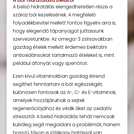
A bőr hidratálása belülről
A belső hidratálás elengedhetetlen része a
száraz bőr kezelésének. A megfelelő
folyadékbevitel mellett fontos figyelni arra is,
hogy elegendő tápanyagot juttassunk
szervezetünkbe. Az omega-3 zsírsavakban
gazdag ételek mellett érdemes beiktatni
antioxidánsokat tartalmazó ételeket is, mint
például áfonyát vagy spenótot.
Ezen kívül vitaminokban gazdag étrend
segíthet fenntartani a bőr egészségét;
különösen fontosak az A-, C- és E-vitaminok,
amelyek hozzájárulnak a sejtek
regenerációjához és védik őket az oxidatív
stressztől. A belső hidratálás tehát nemcsak
külsőleg segít megoldani a problémát, hanem
hosszú távon is jótékony hatással van