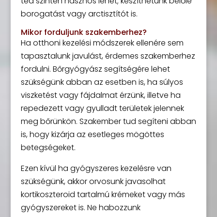
tea szintén hasznos lehet; készíthetünk belőle
borogatást vagy arctisztítót is.
Mikor forduljunk szakemberhez?
Ha otthoni kezelési módszerek ellenére sem
tapasztalunk javulást, érdemes szakemberhez
fordulni. Bőrgyógyász segítségére lehet
szükségünk abban az esetben is, ha súlyos
viszketést vagy fájdalmat érzünk, illetve ha
repedezett vagy gyulladt területek jelennek
meg bőrünkön. Szakember tud segíteni abban
is, hogy kizárja az esetleges mögöttes
betegségeket.
Ezen kívül ha gyógyszeres kezelésre van
szükségünk, akkor orvosunk javasolhat
kortikoszteroid tartalmú krémeket vagy más
gyógyszereket is. Ne habozzunk