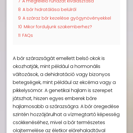
7
A megfelelő ruházat kiválasztása
8
A bőr hidratálása belülről
9
A száraz bőr kezelése gyógynövényekkel
10
Mikor forduljunk szakemberhez?
11
FAQs
A bőr szárazságát emellett belső okok is
okozhatják, mint például a hormonális
változások, a dehidratáció vagy bizonyos
betegségek, mint például az ekcéma vagy a
pikkelysömör. A genetikai hajlam is szerepet
játszhat, hiszen egyes emberek bőre
hajlamosabb a szárazságra. A bőr öregedése
szintén hozzájárulhat a vízmegtartó képesség
csökkenéséhez, mivel a bőr természetes
olajtermelése az életkor előrehaladtával