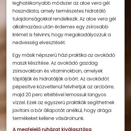
leghatékonyabb módszer az aloe vera gél
használata, amely természetes hidratáló
tulajdonságokkal rendelkezik. Az aloe vera gél
alkalmazása után érdemes egy zsírosabb
krémet is felvinni, hogy megakadályozzuk a
nedvesség elvesztését.
Egy másik népszerű házi praktika az avokádó
maszk készítése. Az avokádó gazdag
zsírsavakban és vitaminokban, amelyek
táplálják és hidratálják a bőrt. Az avokádót
pépesítve közvetlenül felvihetjük az arcbőrre,
majd 20 perc elteltével lemossuk langyos
vízzel. Ezek az egyszerű praktikák segíthetnek
javítani a bőr állapotát anélkül, hogy drága
termékeket kellene vásárolnunk.
A megfelelő ruházat kiválasztása