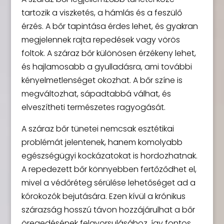
tartozik a viszketés, a hámlás és a feszülő
érzés. A bőr tapintása érdes lehet, és gyakran
megjelennek rajta repedések vagy vörös
foltok. A száraz bőr különösen érzékeny lehet,
és hajlamosabb a gyulladásra, ami további
kényelmetlenséget okozhat. A bőr színe is
megváltozhat, sápadtabbá válhat, és
elveszítheti természetes ragyogását.
A száraz bőr tünetei nemcsak esztétikai
problémát jelentenek, hanem komolyabb
egészségügyi kockázatokat is hordozhatnak.
A repedezett bőr könnyebben fertőződhet el,
mivel a védőréteg sérülése lehetőséget ad a
kórokozók bejutására. Ezen kívül a krónikus
szárazság hosszú távon hozzájárulhat a bőr
öregedésének felgyorsulásához, így fontos