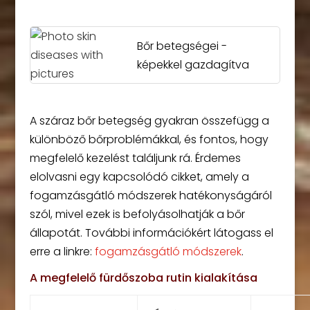
Bőr betegségei -
képekkel gazdagítva
A száraz bőr betegség gyakran összefügg a
különböző bőrproblémákkal, és fontos, hogy
megfelelő kezelést találjunk rá. Érdemes
elolvasni egy kapcsolódó cikket, amely a
fogamzásgátló módszerek hatékonyságáról
szól, mivel ezek is befolyásolhatják a bőr
állapotát. További információkért látogass el
erre a linkre:
fogamzásgátló módszerek
.
A megfelelő fürdőszoba rutin kialakítása