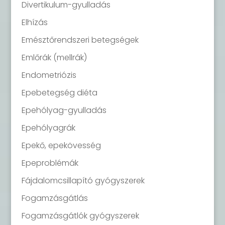
Divertikulum-gyulladás
Elhízás
Emésztőrendszeri betegségek
Emlőrák (mellrák)
Endometriózis
Epebetegség diéta
Epehólyag-gyulladás
Epehólyagrák
Epekő, epekövesség
Epeproblémák
Fájdalomcsillapító gyógyszerek
Fogamzásgátlás
Fogamzásgátlók gyógyszerek