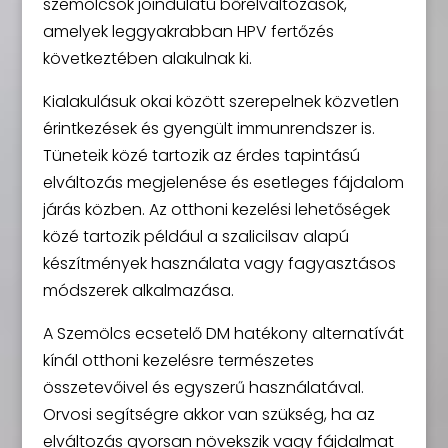
szemölcsök jóindulatú bőrelváltozások,
amelyek leggyakrabban HPV fertőzés
következtében alakulnak ki.
Kialakulásuk okai között szerepelnek közvetlen
érintkezések és gyengült immunrendszer is.
Tüneteik közé tartozik az érdes tapintású
elváltozás megjelenése és esetleges fájdalom
járás közben. Az otthoni kezelési lehetőségek
közé tartozik például a szalicilsav alapú
készítmények használata vagy fagyasztásos
módszerek alkalmazása.
A Szemölcs ecsetelő DM hatékony alternatívát
kínál otthoni kezelésre természetes
összetevőivel és egyszerű használatával.
Orvosi segítségre akkor van szükség, ha az
elváltozás gyorsan növekszik vagy fájdalmat