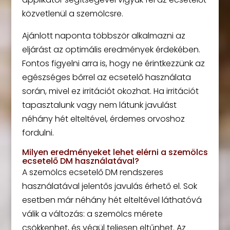
közvetlenül a szemölcsre.
Ajánlott naponta többször alkalmazni az
eljárást az optimális eredmények érdekében.
Fontos figyelni arra is, hogy ne érintkezzünk az
egészséges bőrrel az ecsetelő használata
során, mivel ez irritációt okozhat. Ha irritációt
tapasztalunk vagy nem látunk javulást
néhány hét elteltével, érdemes orvoshoz
fordulni.
Milyen eredményeket lehet elérni a szemölcs
ecsetelő DM használatával?
A szemölcs ecsetelő DM rendszeres
használatával jelentős javulás érhető el. Sok
esetben már néhány hét elteltével láthatóvá
válik a változás: a szemölcs mérete
csökkenhet, és végül teljesen eltűnhet. Az