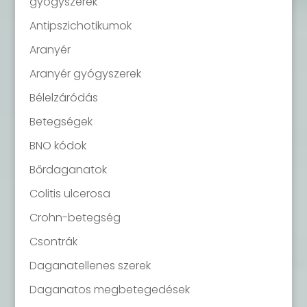
gyógyszerek
Antipszichotikumok
Aranyér
Aranyér gyógyszerek
Bélelzáródás
Betegségek
BNO kódok
Bőrdaganatok
Colitis ulcerosa
Crohn-betegség
Csontrák
Daganatellenes szerek
Daganatos megbetegedések