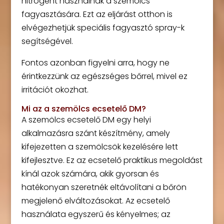
nitrogént használnak a szemölcs
fagyasztására. Ezt az eljárást otthon is
elvégezhetjük speciális fagyasztó spray-k
segítségével.
Fontos azonban figyelni arra, hogy ne
érintkezzünk az egészséges bőrrel, mivel ez
irritációt okozhat.
Mi az a szemölcs ecsetelő DM?
A szemölcs ecsetelő DM egy helyi
alkalmazásra szánt készítmény, amely
kifejezetten a szemölcsök kezelésére lett
kifejlesztve. Ez az ecsetelő praktikus megoldást
kínál azok számára, akik gyorsan és
hatékonyan szeretnék eltávolítani a bőrön
megjelenő elváltozásokat. Az ecsetelő
használata egyszerű és kényelmes; az