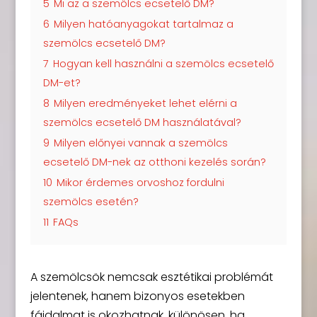
5
Mi az a szemölcs ecsetelő DM?
6
Milyen hatóanyagokat tartalmaz a
szemölcs ecsetelő DM?
7
Hogyan kell használni a szemölcs ecsetelő
DM-et?
8
Milyen eredményeket lehet elérni a
szemölcs ecsetelő DM használatával?
9
Milyen előnyei vannak a szemölcs
ecsetelő DM-nek az otthoni kezelés során?
10
Mikor érdemes orvoshoz fordulni
szemölcs esetén?
11
FAQs
A szemölcsök nemcsak esztétikai problémát
jelentenek, hanem bizonyos esetekben
fájdalmat is okozhatnak, különösen, ha