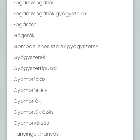
Fogamzásgátlás
Fogamzásgátlók gyógyszerek
Fogászat
Gégerák
Gombaellenes szerek gyógyszerek
Gyógyszerek
Gyógyszertípusok
Gyomorfájás
Gyomorfekély
Gyomorrák
Gyomortükrözés
Gyomorvérzés
Hányinger, hányás