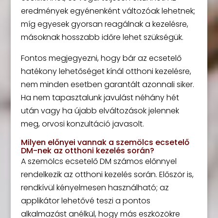
eredmények egyénenként változóak lehetnek;
míg egyesek gyorsan reagálnak a kezelésre,
másoknak hosszabb időre lehet szükségük.
Fontos megjegyezni, hogy bár az ecsetelő
hatékony lehetőséget kínál otthoni kezelésre,
nem minden esetben garantált azonnali siker.
Ha nem tapasztalunk javulást néhány hét
után vagy ha újabb elváltozások jelennek
meg, orvosi konzultáció javasolt.
Milyen előnyei vannak a szemölcs ecsetelő
DM-nek az otthoni kezelés során?
A szemölcs ecsetelő DM számos előnnyel
rendelkezik az otthoni kezelés során. Először is,
rendkívül kényelmesen használható; az
applikátor lehetővé teszi a pontos
alkalmazást anélkül, hogy más eszközökre