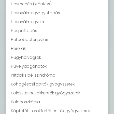
Hasmenés (krónikus)
Hasnyálmirigy-gyulladás
Hasnyálmirigyrák
Haspuffadás
Helicobacter pylori
Hererák
Húgyhólyagrák
Hüvelydaganatok
Irritábilis bél szindróma
Köhögéscsillapítók gyógyszerek
Koleszterincsökkentők gyógyszerek
Kolonoszkópia
Köptetők, torokfertőtlenítők gyógyszerek