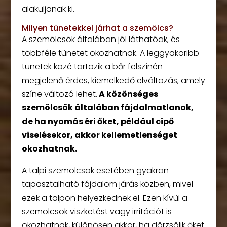
alakuljanak ki.
Milyen tünetekkel járhat a szemölcs?
A szemölcsök általában jól láthatóak, és
többféle tünetet okozhatnak. A leggyakoribb
tünetek közé tartozik a bőr felszínén
megjelenő érdes, kiemelkedő elváltozás, amely
színe változó lehet.
A közönséges
szemölcsök általában fájdalmatlanok,
de ha nyomás éri őket, például cipő
viselésekor, akkor kellemetlenséget
okozhatnak.
A talpi szemölcsök esetében gyakran
tapasztalható fájdalom járás közben, mivel
ezek a talpon helyezkednek el. Ezen kívül a
szemölcsök viszketést vagy irritációt is
okozhatnak, különösen akkor, ha dörzsölik őket