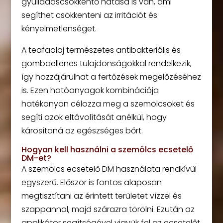
gyulladáscsökkentő hatása is van, ami
segíthet csökkenteni az irritációt és
kényelmetlenséget.
A teafaolaj természetes antibakteriális és
gombaellenes tulajdonságokkal rendelkezik,
így hozzájárulhat a fertőzések megelőzéséhez
is. Ezen hatóanyagok kombinációja
hatékonyan célozza meg a szemölcsöket és
segíti azok eltávolítását anélkül, hogy
károsítaná az egészséges bőrt.
Hogyan kell használni a szemölcs ecsetelő
DM-et?
A szemölcs ecsetelő DM használata rendkívül
egyszerű. Először is fontos alaposan
megtisztítani az érintett területet vízzel és
szappannal, majd szárazra törölni. Ezután az
applikátor segítségével vigyük fel az ecsetelőt