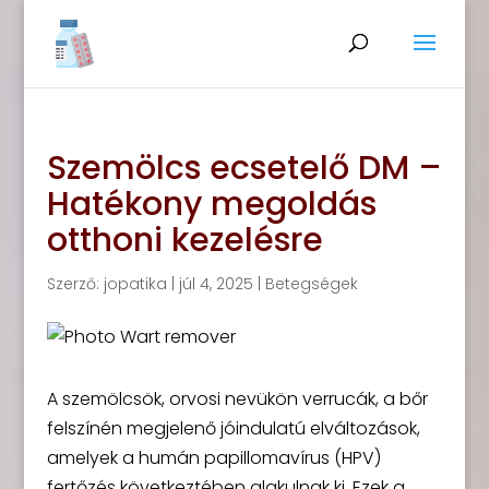
Szemölcs ecsetelő DM –
Hatékony megoldás
otthoni kezelésre
Szerző:
jopatika
|
júl 4, 2025
|
Betegségek
A szemölcsök, orvosi nevükön verrucák, a bőr
felszínén megjelenő jóindulatú elváltozások,
amelyek a humán papillomavírus (HPV)
fertőzés következtében alakulnak ki. Ezek a