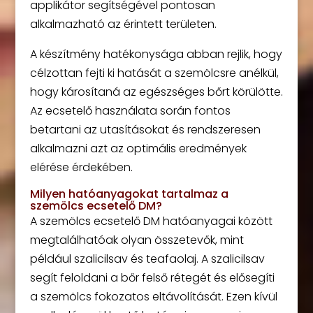
applikátor segítségével pontosan
alkalmazható az érintett területen.
A készítmény hatékonysága abban rejlik, hogy
célzottan fejti ki hatását a szemölcsre anélkül,
hogy károsítaná az egészséges bőrt körülötte.
Az ecsetelő használata során fontos
betartani az utasításokat és rendszeresen
alkalmazni azt az optimális eredmények
elérése érdekében.
Milyen hatóanyagokat tartalmaz a
szemölcs ecsetelő DM?
A szemölcs ecsetelő DM hatóanyagai között
megtalálhatóak olyan összetevők, mint
például szalicilsav és teafaolaj. A szalicilsav
segít feloldani a bőr felső rétegét és elősegíti
a szemölcs fokozatos eltávolítását. Ezen kívül