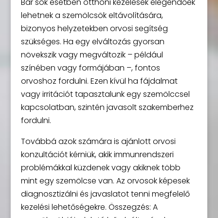
Bár sok esetben otthoni kezelések elegendőek
lehetnek a szemölcsök eltávolítására,
bizonyos helyzetekben orvosi segítség
szükséges. Ha egy elváltozás gyorsan
növekszik vagy megváltozik – például
színében vagy formájában –, fontos
orvoshoz fordulni. Ezen kívül ha fájdalmat
vagy irritációt tapasztalunk egy szemölccsel
kapcsolatban, szintén javasolt szakemberhez
fordulni.
Továbbá azok számára is ajánlott orvosi
konzultációt kérniük, akik immunrendszeri
problémákkal küzdenek vagy akiknek több
mint egy szemölcse van. Az orvosok képesek
diagnosztizálni és javaslatot tenni megfelelő
kezelési lehetőségekre. Összegzés: A