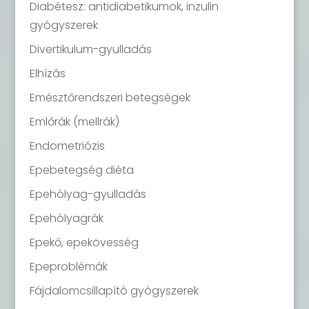
Diabétesz: antidiabetikumok, inzulin
gyógyszerek
Divertikulum-gyulladás
Elhízás
Emésztőrendszeri betegségek
Emlőrák (mellrák)
Endometriózis
Epebetegség diéta
Epehólyag-gyulladás
Epehólyagrák
Epekő, epekövesség
Epeproblémák
Fájdalomcsillapító gyógyszerek