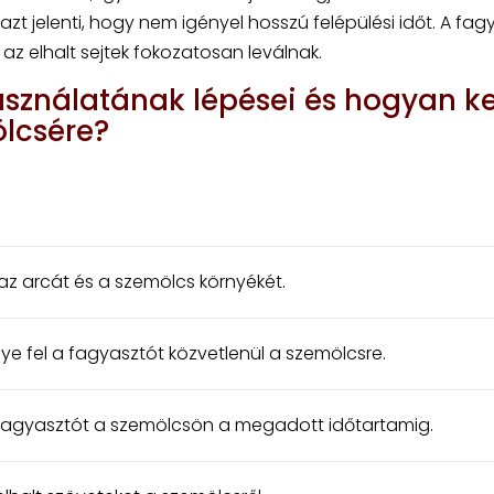
azt jelenti, hogy nem igényel hosszú felépülési időt. A fa
az elhalt sejtek fokozatosan leválnak.
sználatának lépései és hogyan ke
ölcsére?
 az arcát és a szemölcs környékét.
ye fel a fagyasztót közvetlenül a szemölcsre.
 fagyasztót a szemölcsön a megadott időtartamig.