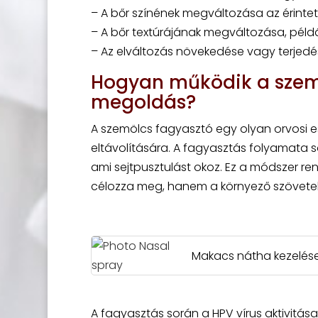
– A bőr színének megváltozása az érintett
– A bőr textúrájának megváltozása, pél
– Az elváltozás növekedése vagy terjedé
Hogyan működik a szemö
megoldás?
A szemölcs fagyasztó egy olyan orvosi e
eltávolítására. A fagyasztás folyamata
ami sejtpusztulást okoz. Ez a módszer r
célozza meg, hanem a környező szöveteke
Makacs nátha kezelés
A fagyasztás során a HPV vírus aktivitása