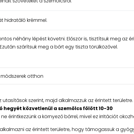
 elhalt szöveteket a szemölcsről.
át hidratáló krémmel.
os néhány lépést követni. Először is, tisztítsuk meg az ér
Ezután szárítsuk meg a bőrt egy tiszta törülközővel.
ny módszerek otthon
z utasítások szerint, majd alkalmazzuk az érintett területre.
 hegyét közvetlenül a szemölcs fölött 10-30
ne érintkezzünk a környező bőrrel, mivel ez irritációt okozh
lkalmazni az érintett területre, hogy támogassuk a gyógy