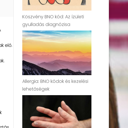
Köszvény BNO kód: Az ízületi
gyulladás diagnózisa
A
k elő.
ak.
Allergia: BNO kódok és kezelési
lehetőségek
k
ztás