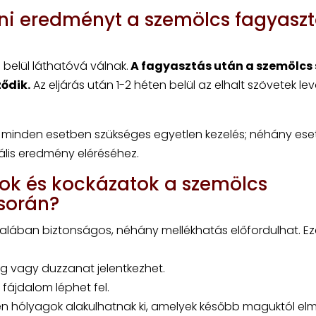
tni eredményt a szemölcs fagyasz
elül láthatóvá válnak.
A fagyasztás után a szemölcs 
ődik.
Az eljárás után 1-2 héten belül az elhalt szövetek lev
minden esetben szükséges egyetlen kezelés; néhány es
ális eredmény eléréséhez.
ok és kockázatok a szemölcs
során?
alában biztonságos, néhány mellékhatás előfordulhat. Ez
sség vagy duzzanat jelentkezhet.
fájdalom léphet fel.
en hólyagok alakulhatnak ki, amelyek később maguktól elm