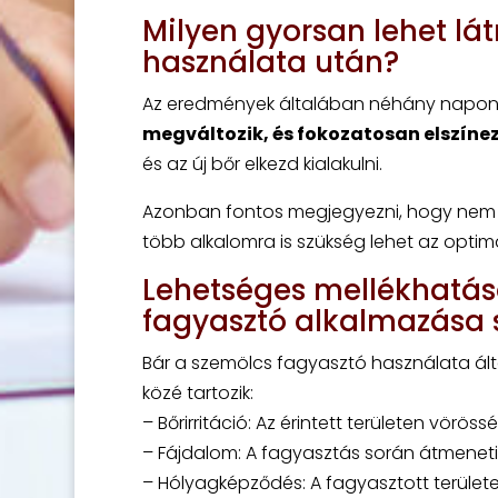
Milyen gyorsan lehet lá
használata után?
Az eredmények általában néhány napon b
megváltozik, és fokozatosan elszínez
és az új bőr elkezd kialakulni.
Azonban fontos megjegyezni, hogy nem 
több alkalomra is szükség lehet az optim
Lehetséges mellékhatás
fagyasztó alkalmazása 
Bár a szemölcs fagyasztó használata ált
közé tartozik:
– Bőrirritáció: Az érintett területen vörö
– Fájdalom: A fagyasztás során átmeneti 
– Hólyagképződés: A fagyasztott terület