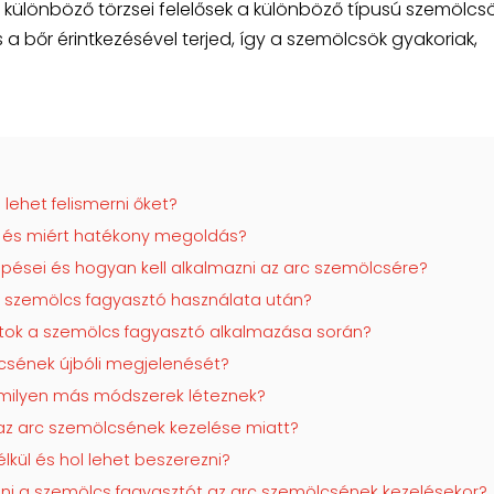
 különböző törzsei felelősek a különböző típusú szemölcs
és a bőr érintkezésével terjed, így a szemölcsök gyakoriak,
lehet felismerni őket?
 és miért hatékony megoldás?
pései és hogyan kell alkalmazni az arc szemölcsére?
a szemölcs fagyasztó használata után?
tok a szemölcs fagyasztó alkalmazása során?
csének újbóli megjelenését?
 milyen más módszerek léteznek?
az arc szemölcsének kezelése miatt?
lkül és hol lehet beszerezni?
ani a szemölcs fagyasztót az arc szemölcsének kezelésekor?