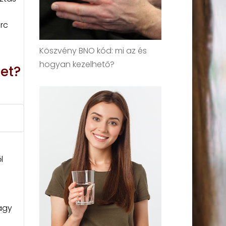
rc
Köszvény BNO kód: mi az és
hogyan kezelhető?
ket?
l
agy