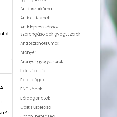
Angioszarkóma
Antibiotikumok
Antidepresszánsok,
intett
szorongásoldók gyógyszerek
Antipszichotikumok
Aranyér
Aranyér gyógyszerek
Bélelzáródás
Betegségek
A
BNO kódok
Bőrdaganatok
at.
Colitis ulcerosa
ulást.
Crohn-betegség