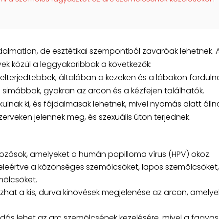
almatlan, de esztétikai szempontból zavaróak lehetnek. 
yek közül a leggyakoribbak a következők:
lterjedtebbek, általában a kezeken és a lábakon fordulna
 simábbak, gyakran az arcon és a kézfejen találhatók.
ulnak ki, és fájdalmasak lehetnek, mivel nyomás alatt álln
zerveken jelennek meg, és szexuális úton terjednek.
tozások, amelyeket a humán papilloma vírus (HPV) okoz.
beleértve a közönséges szemölcsöket, lapos szemölcsöket,
mölcsöket.
zhat a kis, durva kinövések megjelenése az arcon, amelye
ás lehet az arc szemölcsének kezelésére, mivel a fagyas