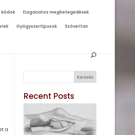
 kódok
Daganatos megbetegedések
erek
Gyógyszertípusok
Szövettan
Keresés
Recent Posts
et a