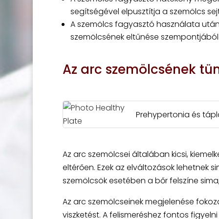
segítségével elpusztítja a szemölcs sejtj
A szemölcs fagyasztó használata után
szemölcsének eltűnése szempontjából
Az arc szemölcsének tün
Prehypertonia és táp
Az arc szemölcsei általában kicsi, kieme
eltérően. Ezek az elváltozások lehetnek 
szemölcsök esetében a bőr felszíne sima
Az arc szemölcseinek megjelenése fokoz
viszketést. A felismeréshez fontos figyelni