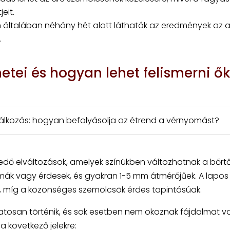
eit.
 általában néhány hét alatt láthatók az eredmények az a
.
etei és hogyan lehet felismerni ő
lálkozás: hogyan befolyásolja az étrend a vérnyomást?
lkedő elváltozások, amelyek színükben változhatnak a bőrtő
simák vagy érdesek, és gyakran 1-5 mm átmérőjűek. A lapos
, míg a közönséges szemölcsök érdes tapintásúak.
atosan történik, és sok esetben nem okoznak fájdalmat v
 a következő jelekre: