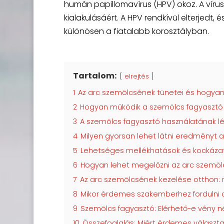
humán papillomavírus (HPV) okoz. A vírus
kialakulásáért. A HPV rendkívül elterjedt, 
különösen a fiatalabb korosztályban.
Tartalom:
elrejtés
1
Az arc szemölcsének tünetei és hogyan 
2
Hogyan működik a szemölcs fagyasztó
3
A szemölcs fagyasztó használatának lé
4
Milyen gyorsan lehet látni eredményt 
5
Lehetséges mellékhatások és kockáza
6
Hogyan lehet megelőzni az arc szemöl
7
Az arc szemölcsének kezelése otthon:
8
Mikor érdemes szakemberhez fordulni 
9
Szemölcs fagyasztó: Elérhető-e vény né
10
Összefoglalás: Miért érdemes választ