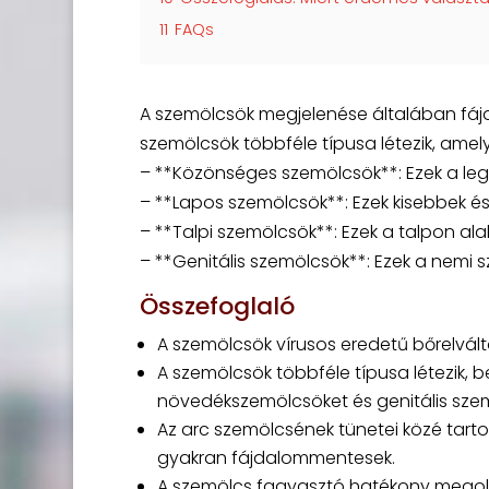
11
FAQs
A szemölcsök megjelenése általában fájd
szemölcsök többféle típusa létezik, amel
– **Közönséges szemölcsök**: Ezek a lege
– **Lapos szemölcsök**: Ezek kisebbek és
– **Talpi szemölcsök**: Ezek a talpon alak
– **Genitális szemölcsök**: Ezek a nemi s
Összefoglaló
A szemölcsök vírusos eredetű bőrelvál
A szemölcsök többféle típusa létezik, 
növedékszemölcsöket és genitális sze
Az arc szemölcsének tünetei közé tarto
gyakran fájdalommentesek.
A szemölcs fagyasztó hatékony megold