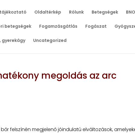
tájékoztató
Oldaltérkép
Rólunk
Betegségek
BNO
ri betegségek
Fogamzásgátlás
Fogászat
Gyógysz
, gyerekágy
Uncategorized
 hatékony megoldás az arc
 bőr felszínén megjelenő jóindulatú elváltozások, amelyek