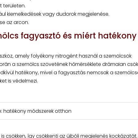
 területen.
dául kiemelkedések vagy dudorok megjelenése.
se az arcon.
lcs fagyasztó és miért hatékony
szköz, amely folyékony nitrogént használ a szemölcsök
 során a szemölcs szövetének hőmérséklete drámaian csök
endkívül hatékony, mivel a fagyasztás nemcsak a szemölcs
t is védelmezi.
e: hatékony módszerek otthon
 is csökken, így csökkenti az újbóli megjelenés kockázatát.