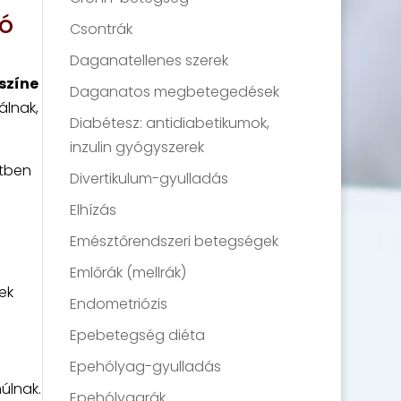
tó
Csontrák
Daganatellenes szerek
színe
Daganatos megbetegedések
álnak,
Diabétesz: antidiabetikumok,
inzulin gyógyszerek
etben
Divertikulum-gyulladás
Elhízás
Emésztőrendszeri betegségek
Emlőrák (mellrák)
ek
Endometriózis
Epebetegség diéta
Epehólyag-gyulladás
úlnak.
Epehólyagrák