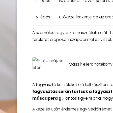
4. lépés
Iszaposítás: távolítsa el az
5. lépés
Utókezelés: kenje be az arc
A szemölcs fagyasztó használata előtt font
területet alaposan szappannal és vízzel. 
Májzsír ellen: hatéko
A fagyasztó készüléket elő kell készíteni a
fagyasztás során tartsuk a fagyasztó
másodpercig.
Fontos figyelni arra, hogy 
A kezelés után érdemes egy védőkrémet a