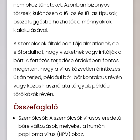
nem okoz tüneteket. Azonban bizonyos
törzsek, különösen a 16-os és 18-as típusok,
összefüggésbe hozhatók a méhnyakrák
kialakulásával.
A szemölcsök általában fájdalmatlanok, de
előfordulhat, hogy viszketnek vagy irritálják a
bőrt. A fertőzés terjedése érdekében fontos
megérteni, hogy a vírus közvetlen érintkezés
útján terjed, például bőr-bőr kontaktus révén
vagy közös használatú tárgyak, például
törölközők révén.
Összefoglaló
Szemölcsök: A szemölcsök vírusos eredetű
bőrelváltozások, melyeket a humán
papilloma vírus (HPV) okoz.