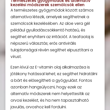
Természetes gyógymódok és alternatív
kezelési módszerek szemölcsök ellen
A természetes gyógymódok között számos
alternatíva létezik, amelyek segíthetnek a
szemölcsök kezelésében. Az aloe vera gél
például gyulladáscsökkentő hatású, és
segíthet enyhíteni az irritációt. A teafaolaj is
népszerű választás; erős antivirális
tulajdonságai révén segíthet elpusztítani a
vírust.
Ezen kívül az E-vitamin olaj alkalmazása is
jótékony hatással lehet; ez segíthet hidratálni
a bőrt és elősegítheti a gyógyulást. Fontos
azonban hangsúlyozni, hogy ezek az
alternatív módszerek nem helyettesítik az
orvosi kezelést, és ha nem tapasztalható
javulás, orvoshoz kell fordulni.