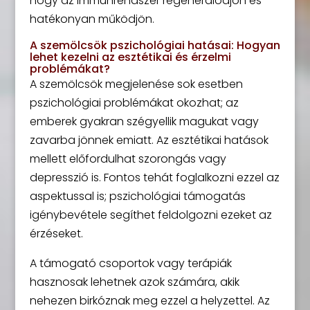
hogy az immunrendszer regenerálódjon és
hatékonyan működjön.
A szemölcsök pszichológiai hatásai: Hogyan
lehet kezelni az esztétikai és érzelmi
problémákat?
A szemölcsök megjelenése sok esetben
pszichológiai problémákat okozhat; az
emberek gyakran szégyellik magukat vagy
zavarba jönnek emiatt. Az esztétikai hatások
mellett előfordulhat szorongás vagy
depresszió is. Fontos tehát foglalkozni ezzel az
aspektussal is; pszichológiai támogatás
igénybevétele segíthet feldolgozni ezeket az
érzéseket.
A támogató csoportok vagy terápiák
hasznosak lehetnek azok számára, akik
nehezen birkóznak meg ezzel a helyzettel. Az