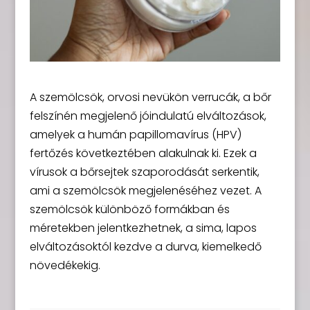
A szemölcsök, orvosi nevükön verrucák, a bőr
felszínén megjelenő jóindulatú elváltozások,
amelyek a humán papillomavírus (HPV)
fertőzés következtében alakulnak ki. Ezek a
vírusok a bőrsejtek szaporodását serkentik,
ami a szemölcsök megjelenéséhez vezet. A
szemölcsök különböző formákban és
méretekben jelentkezhetnek, a sima, lapos
elváltozásoktól kezdve a durva, kiemelkedő
növedékekig.