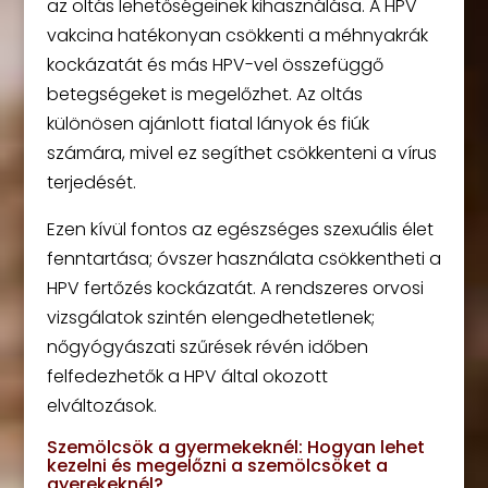
az oltás lehetőségeinek kihasználása. A HPV
vakcina hatékonyan csökkenti a méhnyakrák
kockázatát és más HPV-vel összefüggő
betegségeket is megelőzhet. Az oltás
különösen ajánlott fiatal lányok és fiúk
számára, mivel ez segíthet csökkenteni a vírus
terjedését.
Ezen kívül fontos az egészséges szexuális élet
fenntartása; óvszer használata csökkentheti a
HPV fertőzés kockázatát. A rendszeres orvosi
vizsgálatok szintén elengedhetetlenek;
nőgyógyászati szűrések révén időben
felfedezhetők a HPV által okozott
elváltozások.
Szemölcsök a gyermekeknél: Hogyan lehet
kezelni és megelőzni a szemölcsöket a
gyerekeknél?