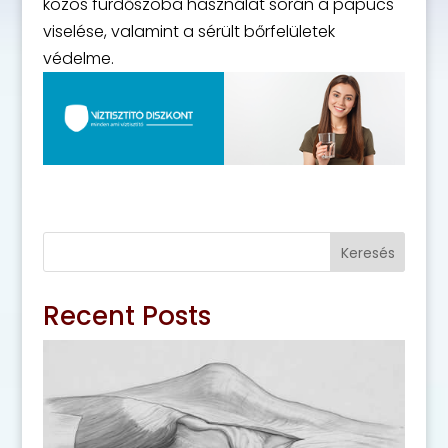
közös fürdőszoba használat során a papucs
viselése, valamint a sérült bőrfelületek
védelme.
Keresés
Recent Posts