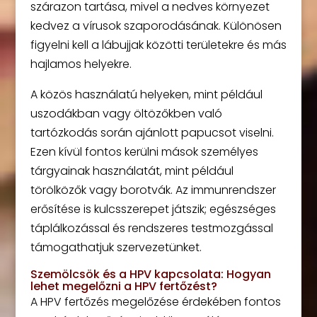
szárazon tartása, mivel a nedves környezet
kedvez a vírusok szaporodásának. Különösen
figyelni kell a lábujjak közötti területekre és más
hajlamos helyekre.
A közös használatú helyeken, mint például
uszodákban vagy öltözőkben való
tartózkodás során ajánlott papucsot viselni.
Ezen kívül fontos kerülni mások személyes
tárgyainak használatát, mint például
törölközők vagy borotvák. Az immunrendszer
erősítése is kulcsszerepet játszik; egészséges
táplálkozással és rendszeres testmozgással
támogathatjuk szervezetünket.
Szemölcsök és a HPV kapcsolata: Hogyan
lehet megelőzni a HPV fertőzést?
A HPV fertőzés megelőzése érdekében fontos