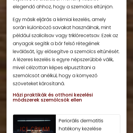
elegendő ahhoz, hogy a szemölcs eltűnjön.
Egy másik eljárás a kémiai kezelés, amely
során különböző savakat használnak, mint
például szalicilsav vagy triklórecetsav. Ezek az
anyagok segítik a bőr felső rétegének
leválását, így elősegítve a szemölcs eltűnését.
A lézeres kezelés is egyre népszerűbbé válik,
mivel célzottan képes elpusztítani a
szemölcsöt anélkül, hogy a környező
szöveteket károsítaná.
Házi praktikák és otthoni kezelési
módszerek szemölcsök ellen
Periorális dermatitis
hatékony kezelése