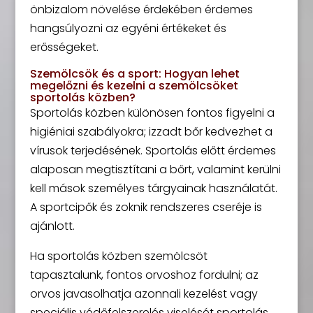
önbizalom növelése érdekében érdemes
hangsúlyozni az egyéni értékeket és
erősségeket.
Szemölcsök és a sport: Hogyan lehet
megelőzni és kezelni a szemölcsöket
sportolás közben?
Sportolás közben különösen fontos figyelni a
higiéniai szabályokra; izzadt bőr kedvezhet a
vírusok terjedésének. Sportolás előtt érdemes
alaposan megtisztítani a bőrt, valamint kerülni
kell mások személyes tárgyainak használatát.
A sportcipők és zoknik rendszeres cseréje is
ajánlott.
Ha sportolás közben szemölcsöt
tapasztalunk, fontos orvoshoz fordulni; az
orvos javasolhatja azonnali kezelést vagy
speciális védőfelszerelés viselését sportolás