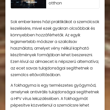
otthon
Sok ember keres házi praktikákat a szemölcsök
kezelésére, mivel ezek gyakran olcsóbbak és
könnyebben hozzáférhetők. Az egyik
legismertebb módszer a szalicilsav
használata, amelyet vény nélkül kapható
készítmények formájában lehet beszerezni.
Ezen kívül az almaecet is népszerű alternatíva;
az ecet savas tulajdonságai segíthetnek a
szemölcs eltávolításában.
A fokhagyma is egy természetes gyógymód,
amelynek antivirális tulajdonságai segíthetnek
a HPV vírus leküzdésében. A fokhagymát
pépesítve közvetlenül a szemölcsre lehet