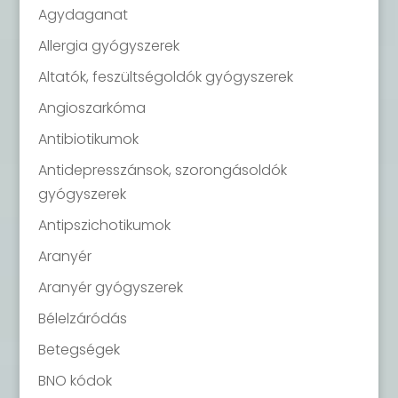
Agydaganat
Allergia gyógyszerek
Altatók, feszültségoldók gyógyszerek
Angioszarkóma
Antibiotikumok
Antidepresszánsok, szorongásoldók
gyógyszerek
Antipszichotikumok
Aranyér
Aranyér gyógyszerek
Bélelzáródás
Betegségek
BNO kódok