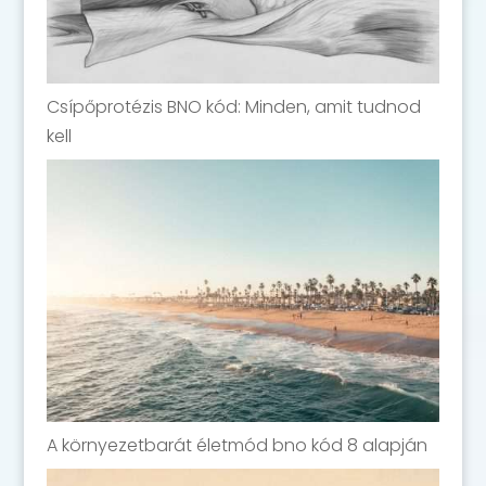
Csípőprotézis BNO kód: Minden, amit tudnod
kell
A környezetbarát életmód bno kód 8 alapján