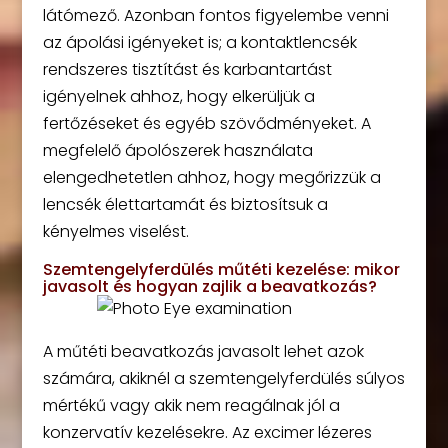
látómező. Azonban fontos figyelembe venni
az ápolási igényeket is; a kontaktlencsék
rendszeres tisztítást és karbantartást
igényelnek ahhoz, hogy elkerüljük a
fertőzéseket és egyéb szövődményeket. A
megfelelő ápolószerek használata
elengedhetetlen ahhoz, hogy megőrizzük a
lencsék élettartamát és biztosítsuk a
kényelmes viselést.
Szemtengelyferdülés műtéti kezelése: mikor
javasolt és hogyan zajlik a beavatkozás?
A műtéti beavatkozás javasolt lehet azok
számára, akiknél a szemtengelyferdülés súlyos
mértékű vagy akik nem reagálnak jól a
konzervatív kezelésekre. Az excimer lézeres