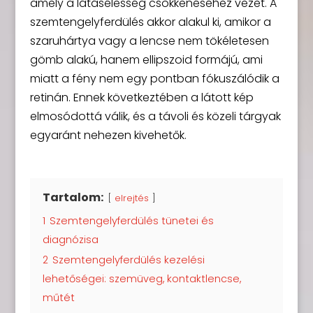
amely a látásélesség csökkenéséhez vezet. A
szemtengelyferdülés akkor alakul ki, amikor a
szaruhártya vagy a lencse nem tökéletesen
gömb alakú, hanem ellipszoid formájú, ami
miatt a fény nem egy pontban fókuszálódik a
retinán. Ennek következtében a látott kép
elmosódottá válik, és a távoli és közeli tárgyak
egyaránt nehezen kivehetők.
Tartalom:
elrejtés
1
Szemtengelyferdülés tünetei és
diagnózisa
2
Szemtengelyferdülés kezelési
lehetőségei: szemüveg, kontaktlencse,
műtét