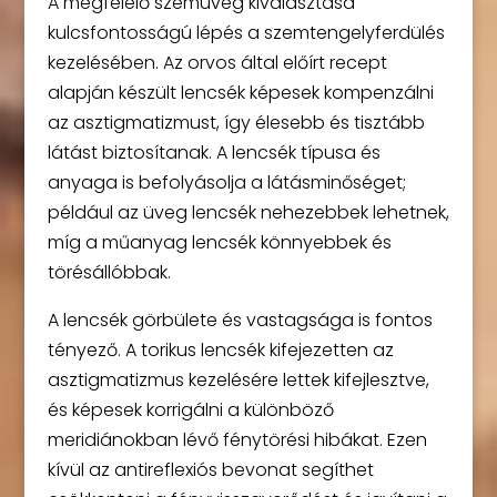
A megfelelő szemüveg kiválasztása
kulcsfontosságú lépés a szemtengelyferdülés
kezelésében. Az orvos által előírt recept
alapján készült lencsék képesek kompenzálni
az asztigmatizmust, így élesebb és tisztább
látást biztosítanak. A lencsék típusa és
anyaga is befolyásolja a látásminőséget;
például az üveg lencsék nehezebbek lehetnek,
míg a műanyag lencsék könnyebbek és
törésállóbbak.
A lencsék görbülete és vastagsága is fontos
tényező. A torikus lencsék kifejezetten az
asztigmatizmus kezelésére lettek kifejlesztve,
és képesek korrigálni a különböző
meridiánokban lévő fénytörési hibákat. Ezen
kívül az antireflexiós bevonat segíthet