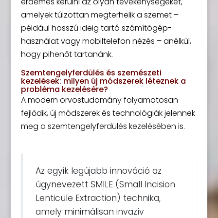
érdemes kerülni az olyan tevékenységeket,
amelyek túlzottan megterhelik a szemet –
például hosszú ideig tartó számítógép-
használat vagy mobiltelefon nézés – anélkül,
hogy pihenőt tartanánk.
Szemtengelyferdülés és szemészeti
kezelések: milyen új módszerek léteznek a
probléma kezelésére?
A modern orvostudomány folyamatosan
fejlődik, új módszerek és technológiák jelennek
meg a szemtengelyferdülés kezelésében is.
Az egyik legújabb innováció az
úgynevezett SMILE (Small Incision
Lenticule Extraction) technika,
amely minimálisan invazív