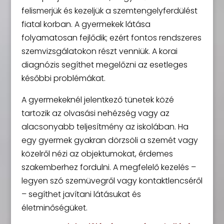
felismerjük és kezeljük a szemtengelyferdülést
fiatal korban. A gyermekek látása
folyamatosan fejlődik; ezért fontos rendszeres
szemvizsgálatokon részt venniük. A korai
diagnózis segíthet megelőzni az esetleges
későbbi problémákat.
A gyermekeknél jelentkező tünetek közé
tartozik az olvasási nehézség vagy az
alacsonyabb teljesítmény az iskolában. Ha
egy gyermek gyakran dörzsöli a szemét vagy
közelről nézi az objektumokat, érdemes
szakemberhez fordulni. A megfelelő kezelés –
legyen szó szemüvegről vagy kontaktlencséről
– segíthet javítani látásukat és
életminőségüket.