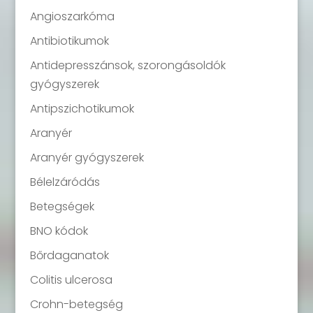
Angioszarkóma
Antibiotikumok
Antidepresszánsok, szorongásoldók
gyógyszerek
Antipszichotikumok
Aranyér
Aranyér gyógyszerek
Bélelzáródás
Betegségek
BNO kódok
Bőrdaganatok
Colitis ulcerosa
Crohn-betegség