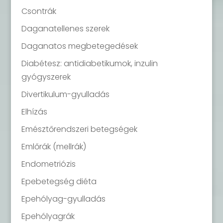
Csontrák
Daganatellenes szerek
Daganatos megbetegedések
Diabétesz: antidiabetikumok, inzulin
gyógyszerek
Divertikulum-gyulladás
Elhízás
Emésztőrendszeri betegségek
Emlőrák (mellrák)
Endometriózis
Epebetegség diéta
Epehólyag-gyulladás
Epehólyagrák