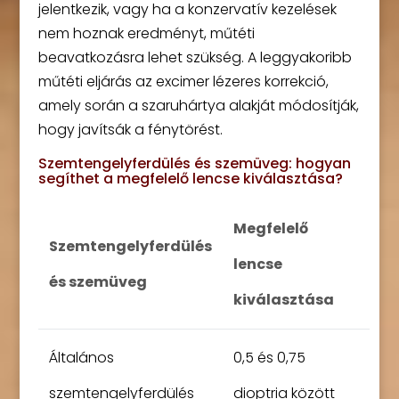
jelentkezik, vagy ha a konzervatív kezelések
nem hoznak eredményt, műtéti
beavatkozásra lehet szükség. A leggyakoribb
műtéti eljárás az excimer lézeres korrekció,
amely során a szaruhártya alakját módosítják,
hogy javítsák a fénytörést.
Szemtengelyferdülés és szemüveg: hogyan
segíthet a megfelelő lencse kiválasztása?
Megfelelő
Szemtengelyferdülés
lencse
és szemüveg
kiválasztása
Általános
0,5 és 0,75
szemtengelyferdülés
dioptria között