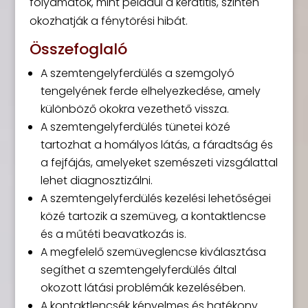
folyamatok, mint például a keratitis, szintén
okozhatják a fénytörési hibát.
Összefoglaló
A szemtengelyferdülés a szemgolyó
tengelyének ferde elhelyezkedése, amely
különböző okokra vezethető vissza.
A szemtengelyferdülés tünetei közé
tartozhat a homályos látás, a fáradtság és
a fejfájás, amelyeket szemészeti vizsgálattal
lehet diagnosztizálni.
A szemtengelyferdülés kezelési lehetőségei
közé tartozik a szemüveg, a kontaktlencse
és a műtéti beavatkozás is.
A megfelelő szemüveglencse kiválasztása
segíthet a szemtengelyferdülés által
okozott látási problémák kezelésében.
A kontaktlencsék kényelmes és hatékony