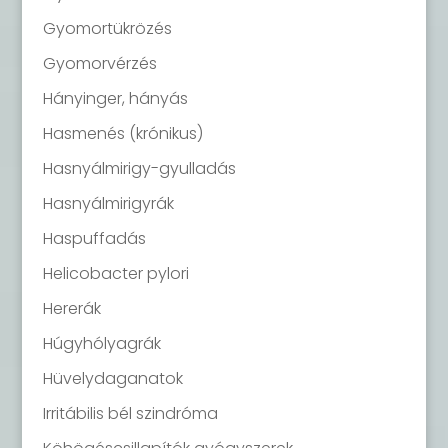
Gyomortükrözés
Gyomorvérzés
Hányinger, hányás
Hasmenés (krónikus)
Hasnyálmirigy-gyulladás
Hasnyálmirigyrák
Haspuffadás
Helicobacter pylori
Hererák
Húgyhólyagrák
Hüvelydaganatok
Irritábilis bél szindróma