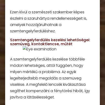
Ezen kívül a szemészeti szakember képes
észlelni a szaruhártya rendellenességeit is,
amelyek hozzájárulhatnak a
szemtengelyferdüléshez.
Szemtengelyferdülés kezelési lehetőségei:
szemüveg, kontaktlencse, műtét
A szemtengelyferdülés kezelése többféle
módon lehetséges, attól függően, hogy
milyen mértékű a probléma. Az egyik
legelterjedtebb megoldás a szemüveg
viselése. A megfelelő lencsék kiválasztása
segíthet kompenzálni a fénytörési hibát, így
javítva a látásélességet.