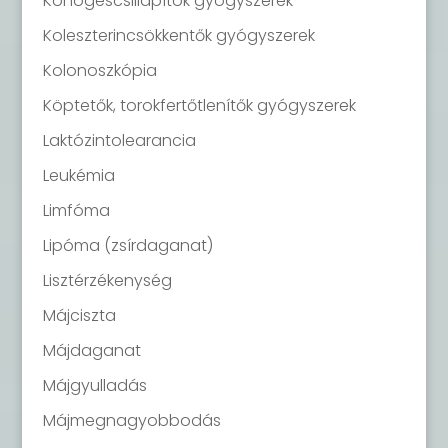
Köhögéscsillapítók gyógyszerek
Koleszterincsökkentők gyógyszerek
Kolonoszkópia
Köptetők, torokfertőtlenítők gyógyszerek
Laktózintolearancia
Leukémia
Limfóma
Lipóma (zsírdaganat)
Lisztérzékenység
Májciszta
Májdaganat
Májgyulladás
Májmegnagyobbodás