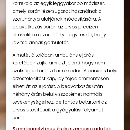
korrekció az egyik leggyakoribb módszer,
amely során lézersugarat használnak a
szaruhártya alakjának módosítására. A
beavatkozás során az orvos precízen
eltávolítja a szaruhártya egy részét, hogy
javítsa annak görbületét.
A műtét általában ambuláns eljárás
keretében zajlik, ami azt jelenti, hogy nem
szükséges kórházi tartózkodás. A páciens helyi
érzéstelenítést kap, így fájdalommentesen
élheti át az eljárást. A beavatkozás után
néhány órán belül visszatérhet normális
tevékenységeihez, de fontos betartani az
orvos utasításait a gyógyulási folyamat
során.
Szemtengelyferdülés és szemgyakorlatok: