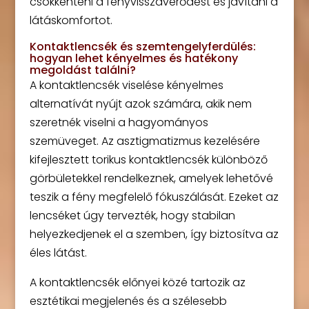
csökkenteni a fényvisszaverődést és javítani a
látáskomfortot.
Kontaktlencsék és szemtengelyferdülés:
hogyan lehet kényelmes és hatékony
megoldást találni?
A kontaktlencsék viselése kényelmes
alternatívát nyújt azok számára, akik nem
szeretnék viselni a hagyományos
szemüveget. Az asztigmatizmus kezelésére
kifejlesztett torikus kontaktlencsék különböző
görbületekkel rendelkeznek, amelyek lehetővé
teszik a fény megfelelő fókuszálását. Ezeket az
lencséket úgy tervezték, hogy stabilan
helyezkedjenek el a szemben, így biztosítva az
éles látást.
A kontaktlencsék előnyei közé tartozik az
esztétikai megjelenés és a szélesebb