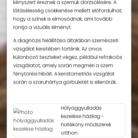
kényszert éreznek a szemük dörzsölésére. A
látásélesség csökkenése mellett előfordulhat,
hogy a színek is elmosódnak, ami tovább
rontja a vizuális élményt.
A diagnózis felállítása általában szemészeti
vizsgálat keretében történik. Az orvos
különböző teszteket végez, például refrakciós
vizsgálatot, amely során megméri a szem
fénytörési hibáit. A keratometriás vizsgálat
során a szaruhártya görbületét is ellenőrzik.
Hólyaggyulladás
kezelése házilag -
hatékony módszerek
otthon