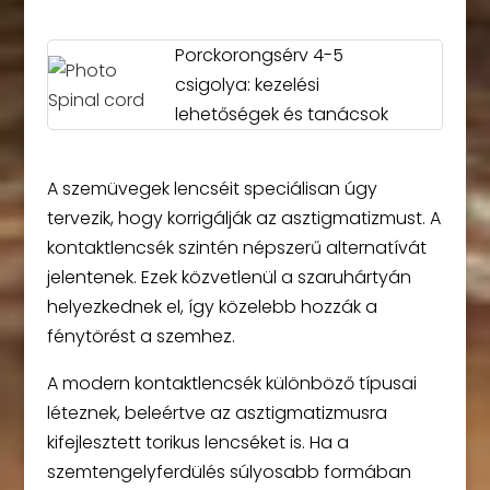
Porckorongsérv 4-5
csigolya: kezelési
lehetőségek és tanácsok
A szemüvegek lencséit speciálisan úgy
tervezik, hogy korrigálják az asztigmatizmust. A
kontaktlencsék szintén népszerű alternatívát
jelentenek. Ezek közvetlenül a szaruhártyán
helyezkednek el, így közelebb hozzák a
fénytörést a szemhez.
A modern kontaktlencsék különböző típusai
léteznek, beleértve az asztigmatizmusra
kifejlesztett torikus lencséket is. Ha a
szemtengelyferdülés súlyosabb formában