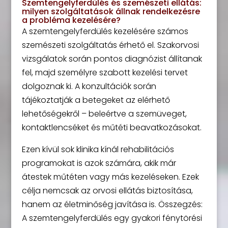
Szemtengelyferdülés és szemészeti ellátás:
milyen szolgáltatások állnak rendelkezésre
a probléma kezelésére?
A szemtengelyferdülés kezelésére számos
szemészeti szolgáltatás érhető el. Szakorvosi
vizsgálatok során pontos diagnózist állítanak
fel, majd személyre szabott kezelési tervet
dolgoznak ki. A konzultációk során
tájékoztatják a betegeket az elérhető
lehetőségekről – beleértve a szemüveget,
kontaktlencséket és műtéti beavatkozásokat.
Ezen kívül sok klinika kínál rehabilitációs
programokat is azok számára, akik már
átestek műtéten vagy más kezeléseken. Ezek
célja nemcsak az orvosi ellátás biztosítása,
hanem az életminőség javítása is. Összegzés:
A szemtengelyferdülés egy gyakori fénytörési