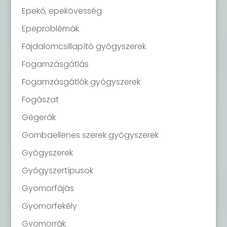
Epekő, epekövesség
Epeproblémák
Fájdalomcsillapító gyógyszerek
Fogamzásgátlás
Fogamzásgátlók gyógyszerek
Fogászat
Gégerák
Gombaellenes szerek gyógyszerek
Gyógyszerek
Gyógyszertípusok
Gyomorfájás
Gyomorfekély
Gyomorrák