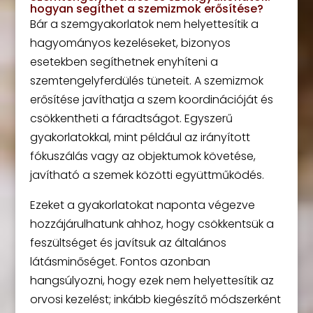
hogyan segíthet a szemizmok erősítése?
Bár a szemgyakorlatok nem helyettesítik a
hagyományos kezeléseket, bizonyos
esetekben segíthetnek enyhíteni a
szemtengelyferdülés tüneteit. A szemizmok
erősítése javíthatja a szem koordinációját és
csökkentheti a fáradtságot. Egyszerű
gyakorlatokkal, mint például az irányított
fókuszálás vagy az objektumok követése,
javítható a szemek közötti együttműködés.
Ezeket a gyakorlatokat naponta végezve
hozzájárulhatunk ahhoz, hogy csökkentsük a
feszültséget és javítsuk az általános
látásminőséget. Fontos azonban
hangsúlyozni, hogy ezek nem helyettesítik az
orvosi kezelést; inkább kiegészítő módszerként