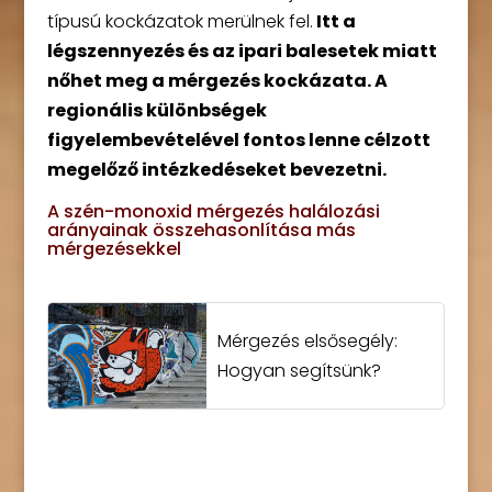
típusú kockázatok merülnek fel.
Itt a
légszennyezés és az ipari balesetek miatt
nőhet meg a mérgezés kockázata.
A
regionális különbségek
figyelembevételével fontos lenne célzott
megelőző intézkedéseket bevezetni.
A szén-monoxid mérgezés halálozási
arányainak összehasonlítása más
mérgezésekkel
Mérgezés elsősegély:
Hogyan segítsünk?