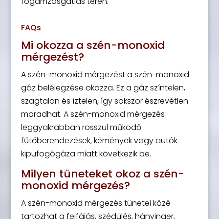
fogamzásgátlás terén.
FAQs
Mi okozza a szén-monoxid
mérgezést?
A szén-monoxid mérgezést a szén-monoxid
gáz belélegzése okozza. Ez a gáz színtelen,
szagtalan és íztelen, így sokszor észrevétlen
maradhat. A szén-monoxid mérgezés
leggyakrabban rosszul működő
fűtőberendezések, kémények vagy autók
kipufogógáza miatt következik be.
Milyen tüneteket okoz a szén-
monoxid mérgezés?
A szén-monoxid mérgezés tünetei közé
tartozhat a fejfájás, szédülés, hányinger,