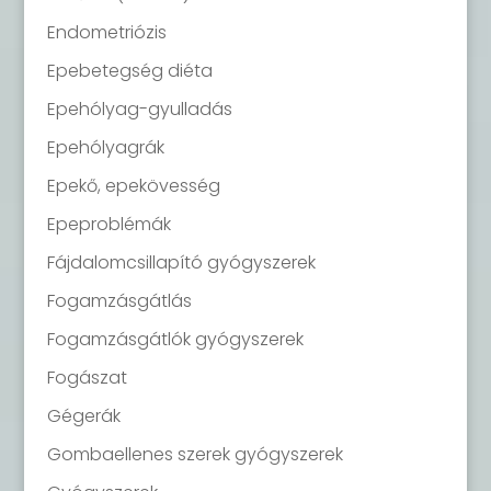
Endometriózis
Epebetegség diéta
Epehólyag-gyulladás
Epehólyagrák
Epekő, epekövesség
Epeproblémák
Fájdalomcsillapító gyógyszerek
Fogamzásgátlás
Fogamzásgátlók gyógyszerek
Fogászat
Gégerák
Gombaellenes szerek gyógyszerek