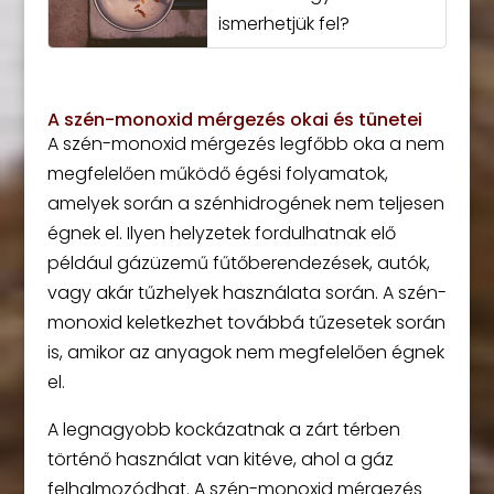
ismerhetjük fel?
A szén-monoxid mérgezés okai és tünetei
A szén-monoxid mérgezés legfőbb oka a nem
megfelelően működő égési folyamatok,
amelyek során a szénhidrogének nem teljesen
égnek el. Ilyen helyzetek fordulhatnak elő
például gázüzemű fűtőberendezések, autók,
vagy akár tűzhelyek használata során. A szén-
monoxid keletkezhet továbbá tűzesetek során
is, amikor az anyagok nem megfelelően égnek
el.
A legnagyobb kockázatnak a zárt térben
történő használat van kitéve, ahol a gáz
felhalmozódhat. A szén-monoxid mérgezés