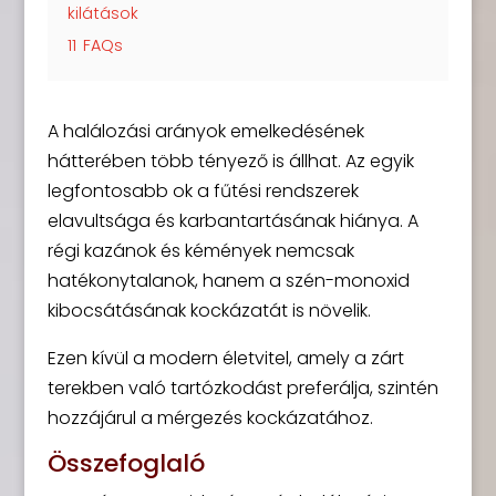
kilátások
11
FAQs
A halálozási arányok emelkedésének
hátterében több tényező is állhat. Az egyik
legfontosabb ok a fűtési rendszerek
elavultsága és karbantartásának hiánya. A
régi kazánok és kémények nemcsak
hatékonytalanok, hanem a szén-monoxid
kibocsátásának kockázatát is növelik.
Ezen kívül a modern életvitel, amely a zárt
terekben való tartózkodást preferálja, szintén
hozzájárul a mérgezés kockázatához.
Összefoglaló