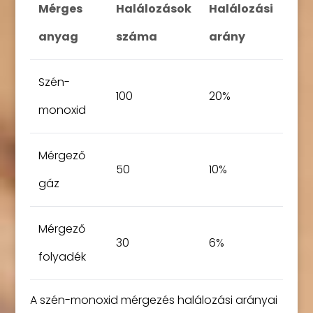
Mérges
Halálozások
Halálozási
anyag
száma
arány
Szén-
100
20%
monoxid
Mérgező
50
10%
gáz
Mérgező
30
6%
folyadék
A szén-monoxid mérgezés halálozási arányai