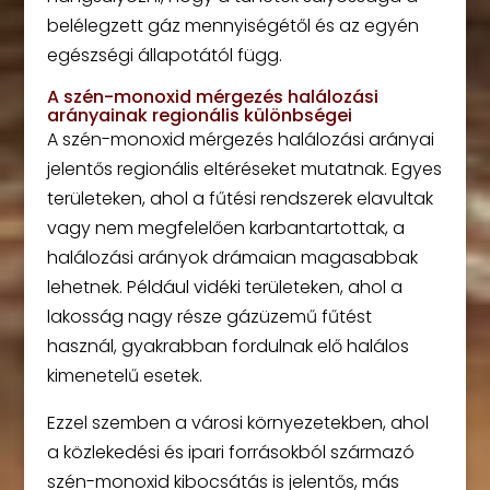
belélegzett gáz mennyiségétől és az egyén
egészségi állapotától függ.
A szén-monoxid mérgezés halálozási
arányainak regionális különbségei
A szén-monoxid mérgezés halálozási arányai
jelentős regionális eltéréseket mutatnak. Egyes
területeken, ahol a fűtési rendszerek elavultak
vagy nem megfelelően karbantartottak, a
halálozási arányok drámaian magasabbak
lehetnek. Például vidéki területeken, ahol a
lakosság nagy része gázüzemű fűtést
használ, gyakrabban fordulnak elő halálos
kimenetelű esetek.
Ezzel szemben a városi környezetekben, ahol
a közlekedési és ipari forrásokból származó
szén-monoxid kibocsátás is jelentős, más