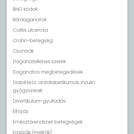
BNO kódok
Bőrdaganatok
Colitis ulcerosa
Crohn-betegség
Csontrák
Daganatellenes szerek
Daganatos megbetegedések
Diabétesz: antidiabetikumok, inzulin
gyógyszerek
Divertikulum-gyulladás
Elhízás
Emésztőrendszeri betegségek
Emlőrák (mellrák)