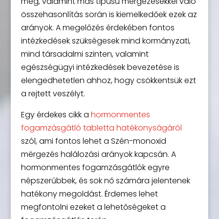
meg, valamint más típusú mérgezésekkel való
összehasonlítás során is kiemelkedőek ezek az
arányok. A megelőzés érdekében fontos
intézkedések szükségesek mind kormányzati,
mind társadalmi szinten, valamint
egészségügyi intézkedések bevezetése is
elengedhetetlen ahhoz, hogy csökkentsük ezt
a rejtett veszélyt.
Egy érdekes cikk a
hormonmentes
fogamzásgátló tabletta hatékonyságáról
szól, ami fontos lehet a Szén-monoxid
mérgezés halálozási arányok kapcsán. A
hormonmentes fogamzásgátlók egyre
népszerűbbek, és sok nő számára jelentenek
hatékony megoldást. Érdemes lehet
megfontolni ezeket a lehetőségeket a