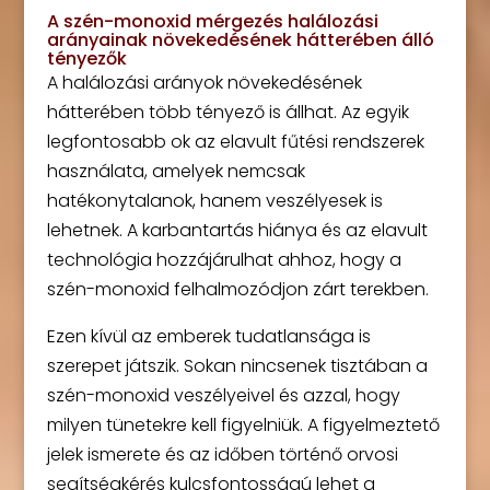
A szén-monoxid mérgezés halálozási
arányainak növekedésének hátterében álló
tényezők
A halálozási arányok növekedésének
hátterében több tényező is állhat. Az egyik
legfontosabb ok az elavult fűtési rendszerek
használata, amelyek nemcsak
hatékonytalanok, hanem veszélyesek is
lehetnek. A karbantartás hiánya és az elavult
technológia hozzájárulhat ahhoz, hogy a
szén-monoxid felhalmozódjon zárt terekben.
Ezen kívül az emberek tudatlansága is
szerepet játszik. Sokan nincsenek tisztában a
szén-monoxid veszélyeivel és azzal, hogy
milyen tünetekre kell figyelniük. A figyelmeztető
jelek ismerete és az időben történő orvosi
segítségkérés kulcsfontosságú lehet a