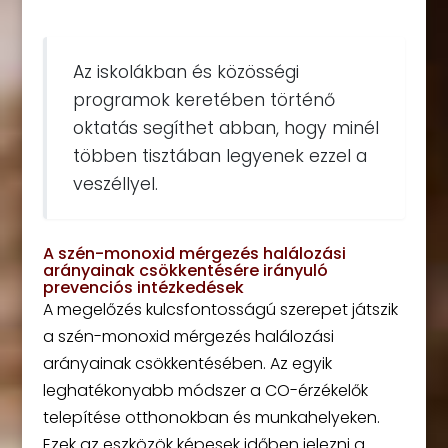
Az iskolákban és közösségi
programok keretében történő
oktatás segíthet abban, hogy minél
többen tisztában legyenek ezzel a
veszéllyel.
A szén-monoxid mérgezés halálozási
arányainak csökkentésére irányuló
prevenciós intézkedések
A megelőzés kulcsfontosságú szerepet játszik
a szén-monoxid mérgezés halálozási
arányainak csökkentésében. Az egyik
leghatékonyabb módszer a CO-érzékelők
telepítése otthonokban és munkahelyeken.
Ezek az eszközök képesek időben jelezni a