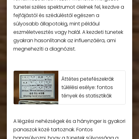
tünetei széles spektrumot ölelnek fel, kezdve a
fejfájástól és szédüléstől egészen a
súlyosabb állapotokig, mint például
eszméletvesztés vagy halál. A kezdeti tünetek
gyakran hasonlítanak az influenzáéra, ami
megnehezíti a diagnózist.
Áttétes petefészekrák
túlélési esélye: fontos
tények és statisztikák
A légzési nehézségek és a hányinger is gyakori
panaszok közé tartoznak. Fontos
hangsúlyozni, hogy a tünetek súlyossága a