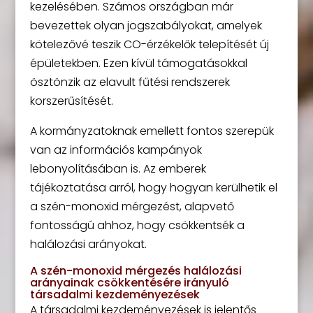
kezelésében. Számos országban már
bevezettek olyan jogszabályokat, amelyek
kötelezővé teszik CO-érzékelők telepítését új
épületekben. Ezen kívül támogatásokkal
ösztönzik az elavult fűtési rendszerek
korszerűsítését.
A kormányzatoknak emellett fontos szerepük
van az információs kampányok
lebonyolításában is. Az emberek
tájékoztatása arról, hogy hogyan kerülhetik el
a szén-monoxid mérgezést, alapvető
fontosságú ahhoz, hogy csökkentsék a
halálozási arányokat.
A szén-monoxid mérgezés halálozási
arányainak csökkentésére irányuló
társadalmi kezdeményezések
A társadalmi kezdeményezések is jelentős