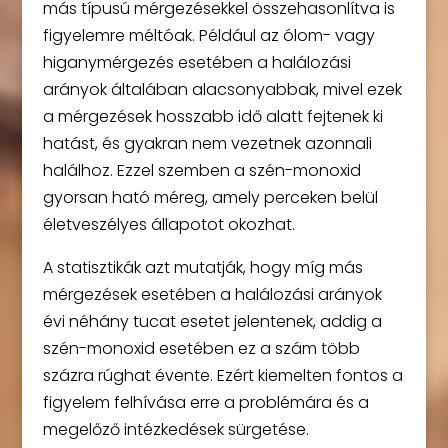
más típusú mérgezésekkel összehasonlítva is
figyelemre méltóak. Például az ólom- vagy
higanymérgezés esetében a halálozási
arányok általában alacsonyabbak, mivel ezek
a mérgezések hosszabb idő alatt fejtenek ki
hatást, és gyakran nem vezetnek azonnali
halálhoz. Ezzel szemben a szén-monoxid
gyorsan ható méreg, amely perceken belül
életveszélyes állapotot okozhat.
A statisztikák azt mutatják, hogy míg más
mérgezések esetében a halálozási arányok
évi néhány tucat esetet jelentenek, addig a
szén-monoxid esetében ez a szám több
százra rúghat évente. Ezért kiemelten fontos a
figyelem felhívása erre a problémára és a
megelőző intézkedések sürgetése.