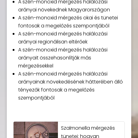
A szén-monoxid mérgezés halálozási
arányai növekednek Magyarországon
A szén-monoxid mérgezés okai és tünetei
fontosak a megelőzés szempontjából
A szén-monoxid mérgezés halálozási
arányai regionálisan eltérőek
A szén-monoxid mérgezés halálozási
arányait összehasonlítják más
mérgezésekkel
A szén-monoxid mérgezés halálozási
arányainak növekedésének hátterében álló
tényezők fontosak a megelőzés
szempontjából
Szalmonella mérgezés
tünetei: hogyan