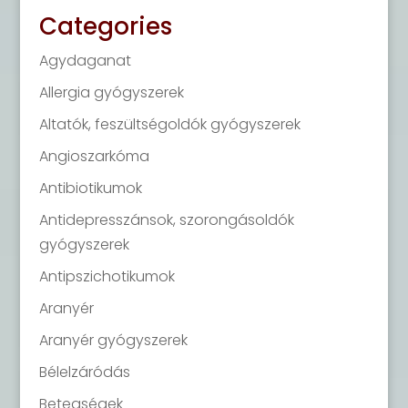
Categories
Agydaganat
Allergia gyógyszerek
Altatók, feszültségoldók gyógyszerek
Angioszarkóma
Antibiotikumok
Antidepresszánsok, szorongásoldók
gyógyszerek
Antipszichotikumok
Aranyér
Aranyér gyógyszerek
Bélelzáródás
Betegségek