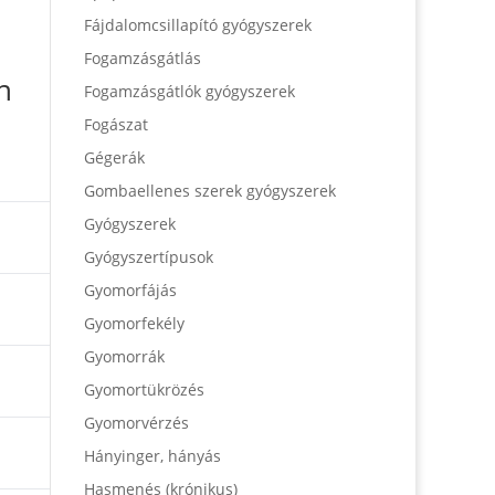
Fájdalomcsillapító gyógyszerek
Fogamzásgátlás
n
Fogamzásgátlók gyógyszerek
Fogászat
Gégerák
Gombaellenes szerek gyógyszerek
Gyógyszerek
Gyógyszertípusok
Gyomorfájás
Gyomorfekély
Gyomorrák
Gyomortükrözés
Gyomorvérzés
Hányinger, hányás
Hasmenés (krónikus)