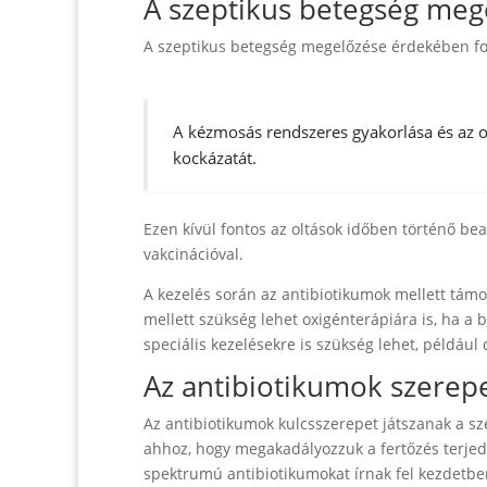
A szeptikus betegség mege
A szeptikus betegség megelőzése érdekében fon
A kézmosás rendszeres gyakorlása és az or
kockázatát.
Ezen kívül fontos az oltások időben történő bea
vakcinációval.
A kezelés során az antibiotikumok mellett támo
mellett szükség lehet oxigénterápiára is, ha a 
speciális kezelésekre is szükség lehet, például 
Az antibiotikumok szerep
Az antibiotikumok kulcsszerepet játszanak a s
ahhoz, hogy megakadályozzuk a fertőzés terjedé
spektrumú antibiotikumokat írnak fel kezdetben