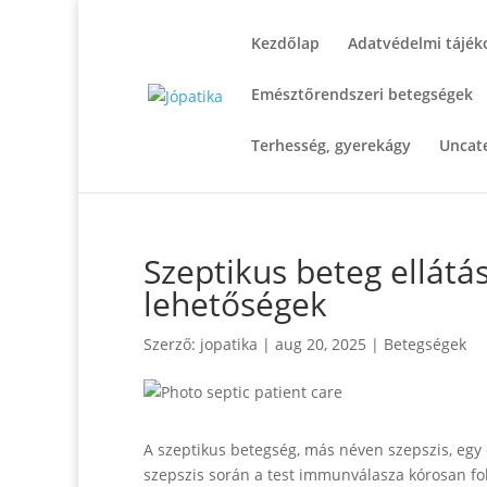
Kezdőlap
Adatvédelmi tájék
Emésztőrendszeri betegségek
Terhesség, gyerekágy
Uncat
Szeptikus beteg ellátás
lehetőségek
Szerző:
jopatika
|
aug 20, 2025
|
Betegségek
A szeptikus betegség, más néven szepszis, egy é
szepszis során a test immunválasza kórosan fok