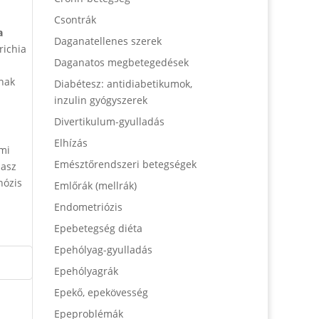
Csontrák
a
Daganatellenes szerek
richia
Daganatos megbetegedések
nak
Diabétesz: antidiabetikumok,
inzulin gyógyszerek
Divertikulum-gyulladás
Elhízás
umi
Emésztőrendszeri betegségek
lasz
nózis
Emlőrák (mellrák)
Endometriózis
Epebetegség diéta
Epehólyag-gyulladás
Epehólyagrák
Epekő, epekövesség
Epeproblémák