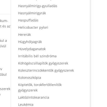
Hasnyálmirigy-gyulladás
Hasnyálmirigyrák
Haspuffadás
ikum-
t és az
Helicobacter pylori
Hererák
ául a
Húgyhólyagrák
ívül
Hüvelydaganatok
Irritábilis bél szindróma
Köhögéscsillapítók gyógyszerek
év
Koleszterincsökkentők gyógyszerek
dául
Kolonoszkópia
Köptetők, torokfertőtlenítők
yszerek
gyógyszerek
)
Laktózintolearancia
Leukémia