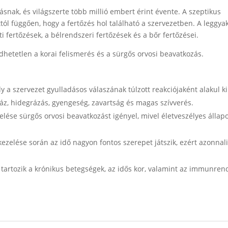
ásnak, és világszerte több millió embert érint évente. A szeptikus
ól függően, hogy a fertőzés hol található a szervezetben. A leggya
i fertőzések, a bélrendszeri fertőzések és a bőr fertőzései.
dhetetlen a korai felismerés és a sürgős orvosi beavatkozás.
y a szervezet gyulladásos válaszának túlzott reakciójaként alakul ki
láz, hidegrázás, gyengeség, zavartság és magas szívverés.
lése sürgős orvosi beavatkozást igényel, mivel életveszélyes állapo
ezelése során az idő nagyon fontos szerepet játszik, ezért azonnali
 tartozik a krónikus betegségek, az idős kor, valamint az immunren