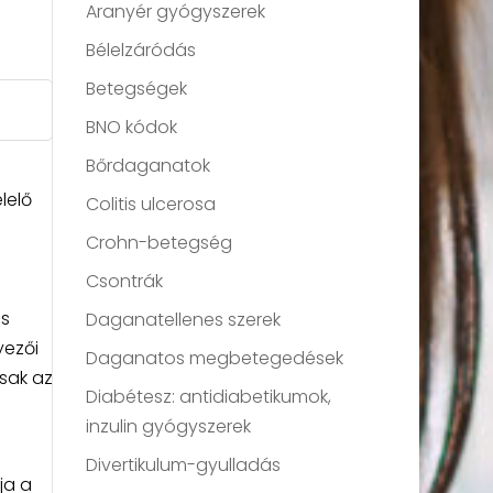
Aranyér gyógyszerek
Bélelzáródás
Betegségek
BNO kódok
Bőrdaganatok
lelő
Colitis ulcerosa
Crohn-betegség
Csontrák
és
Daganatellenes szerek
yezői
Daganatos megbetegedések
csak az
Diabétesz: antidiabetikumok,
inzulin gyógyszerek
Divertikulum-gyulladás
ja a