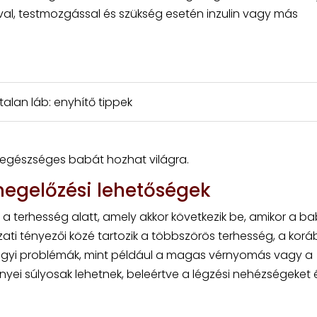
val, testmozgással és szükség esetén inzulin vagy más
lan láb: enyhítő tippek
ő egészséges babát hozhat világra.
megelőzési lehetőségek
 a terhesség alatt, amely akkor következik be, amikor a b
ázati tényezői közé tartozik a többszörös terhesség, a korá
ügyi problémák, mint például a magas vérnyomás vagy a
yei súlyosak lehetnek, beleértve a légzési nehézségeket 