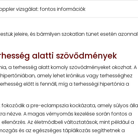
pler vizsgálat: fontos információk
testük jeleire, és bármilyen szokatlan tünet esetén azonnal
rhesség alatti szövődmények
a, a terhesség alatt komoly szövődményeket okozhat. A
hipertóniában, amely lehet krónikus vagy terhességhez
rhesség előtt is fennáll, míg a terhességi hipertónia a
okozódik a pre-eclampszia kockázata, amely súlyos áll
tra nézve. A magas vérnyomás kezelése során fontos a
llenőrzés. Az életmódbeli változtatások, mint például a
tmozgás és az egészséges táplálkozás segíthetnek a