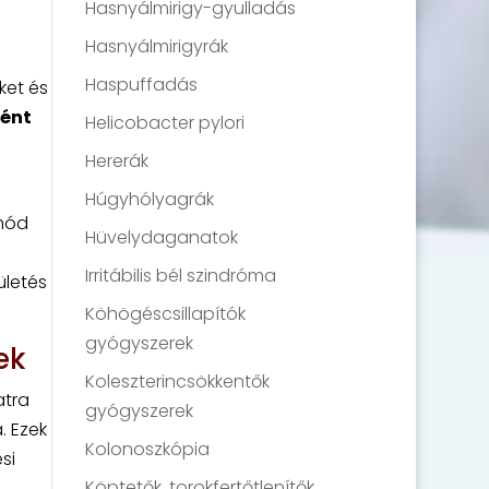
Hasnyálmirigy-gyulladás
Hasnyálmirigyrák
Haspuffadás
ket és
ként
Helicobacter pylori
Hererák
Húgyhólyagrák
tmód
Hüvelydaganatok
Irritábilis bél szindróma
ületés
Köhögéscsillapítók
gyógyszerek
ek
Koleszterincsökkentők
atra
gyógyszerek
. Ezek
Kolonoszkópia
si
Köptetők, torokfertőtlenítők