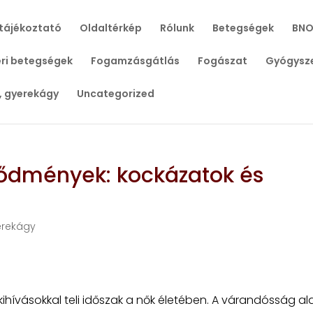
tájékoztató
Oldaltérkép
Rólunk
Betegségek
BNO
ri betegségek
Fogamzásgátlás
Fogászat
Gyógysz
, gyerekágy
Uncategorized
vődmények: kockázatok és
erekágy
hívásokkal teli időszak a nők életében. A várandósság ala