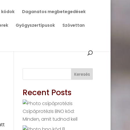
 kódok
Daganatos megbetegedések
erek
Gyógyszertípusok
Szövettan
Keresés
Recent Posts
Csípőprotézis BNO kód:
Minden, amit tudnod kell
tt