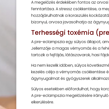
A megelőzés érdekében fontos az orvosi
fenntartása. A stressz csökkentése, a m
hozzájárulhatnak a koraszülés kockázat
bizonyul, orvosa javasolhatja az ágynyu
Terhességi toxémia (pre
A pre-eclampszia egy súlyos állapot, ame
Jellemzője a magas vérnyomás és a fehér
tartozik a fejfájás, látászavarok, hasi fá
Ha nem kezelik időben, súlyos következm
kezelés célja a vérnyomás csökkentése é
ágynyugalmat és gyógyszerek alkalmazá
Súlyos esetekben előfordulhat, hogy kora
A pre-eclampszia megelőzésére irányuló 
elkerülésére.