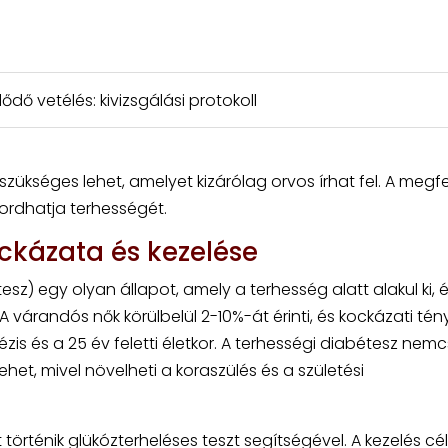
dő vetélés: kivizsgálási protokoll
zükséges lehet, amelyet kizárólag orvos írhat fel. A megfe
hordhatja terhességét.
ckázata és kezelése
sz) egy olyan állapot, amely a terhesség alatt alakul ki, 
 várandós nők körülbelül 2-10%-át érinti, és kockázati tén
zis és a 25 év feletti életkor. A terhességi diabétesz nem
et, mivel növelheti a koraszülés és a születési
történik glükózterheléses teszt segítségével. A kezelés cél