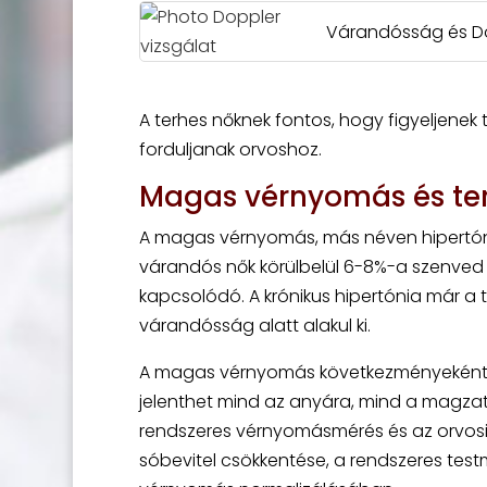
Várandósság és Dop
A terhes nőknek fontos, hogy figyeljenek 
forduljanak orvoshoz.
Magas vérnyomás és te
A magas vérnyomás, más néven hipertóni
várandós nők körülbelül 6-8%-a szenved 
kapcsolódó. A krónikus hipertónia már a te
várandósság alatt alakul ki.
A magas vérnyomás következményeként f
jelenthet mind az anyára, mind a magza
rendszeres vérnyomásmérés és az orvosi e
sóbevitel csökkentése, a rendszeres tes