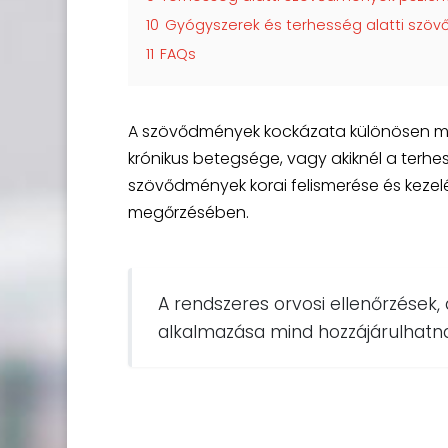
10
Gyógyszerek és terhesség alatti szö
11
FAQs
A szövődmények kockázata különösen mag
krónikus betegsége, vagy akiknél a terhe
szövődmények korai felismerése és keze
megőrzésében.
A rendszeres orvosi ellenőrzések,
alkalmazása mind hozzájárulhat