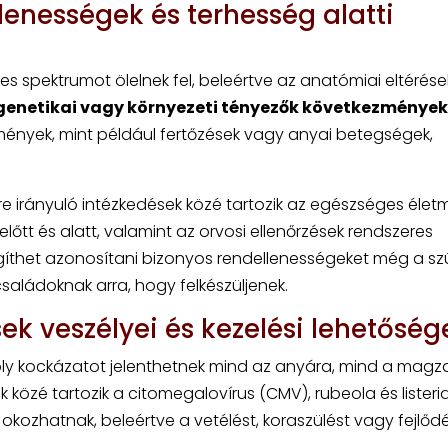
lenességek és terhesség alatti
es spektrumot ölelnek fel, beleértve az anatómiai eltérése
genetikai vagy környezeti tényezők következménye
mények, mint például fertőzések vagy anyai betegségek,
re irányuló intézkedések közé tartozik az egészséges éle
lőtt és alatt, valamint az orvosi ellenőrzések rendszeres
egíthet azonosítani bizonyos rendellenességeket még a sz
családoknak arra, hogy felkészüljenek.
sek veszélyei és kezelési lehetőség
moly kockázatot jelenthetnek mind az anyára, mind a magz
közé tartozik a citomegalovírus (CMV), rubeola és listeria
ozhatnak, beleértve a vetélést, koraszülést vagy fejlődé