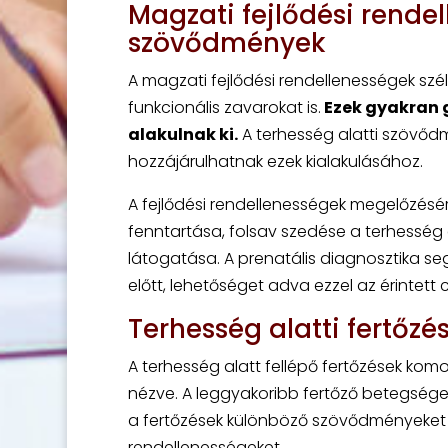
Magzati fejlődési rendel
szövődmények
A magzati fejlődési rendellenességek szél
funkcionális zavarokat is.
Ezek gyakran 
alakulnak ki.
A terhesség alatti szövőd
hozzájárulhatnak ezek kialakulásához.
A fejlődési rendellenességek megelőzésé
fenntartása, folsav szedése a terhesség e
látogatása. A prenatális diagnosztika s
előtt, lehetőséget adva ezzel az érintett 
Terhesség alatti fertőzé
A terhesség alatt fellépő fertőzések ko
nézve. A leggyakoribb fertőző betegségek 
a fertőzések különböző szövődményeket ok
rendellenességeket.