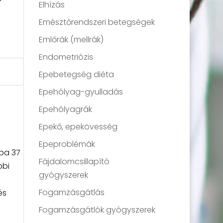
Elhízás
Emésztőrendszeri betegségek
Emlőrák (mellrák)
Endometriózis
Epebetegség diéta
Epehólyag-gyulladás
Epehólyagrák
Epekő, epekövesség
Epeproblémák
aba 37
Fájdalomcsillapító
bbi
gyógyszerek
Fogamzásgátlás
és
Fogamzásgátlók gyógyszerek