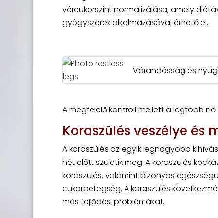
vércukorszint normalizálása, amely diétá
gyógyszerek alkalmazásával érhető el.
Várandósság és nyugta
A megfelelő kontroll mellett a legtöbb n
Koraszülés veszélye és 
A koraszülés az egyik legnagyobb kihívás
hét előtt születik meg. A koraszülés kock
koraszülés, valamint bizonyos egészség
cukorbetegség. A koraszülés következmén
más fejlődési problémákat.