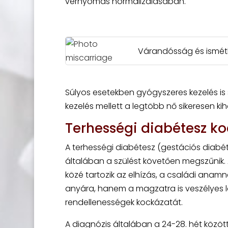
vérnyomás normalizálásában.
Várandósság és ismétlő
Súlyos esetekben gyógyszeres kezelés is s
kezelés mellett a legtöbb nő sikeresen ki
Terhességi diabétesz ko
A terhességi diabétesz (gestációs diabéte
általában a szülést követően megszűnik. A
közé tartozik az elhízás, a családi anamné
anyára, hanem a magzatra is veszélyes leh
rendellenességek kockázatát.
A diagnózis általában a 24-28. hét között 