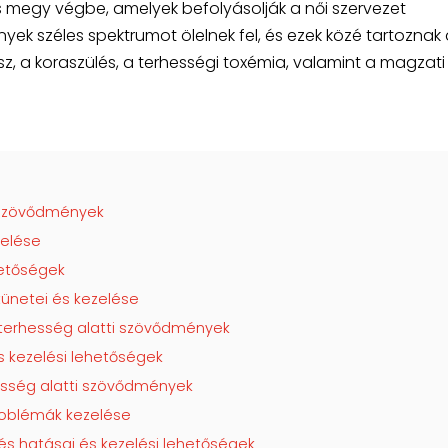
s megy végbe, amelyek befolyásolják a női szervezet
ek széles spektrumot ölelnek fel, és ezek közé tartoznak 
, a koraszülés, a terhességi toxémia, valamint a magzati
 szövődmények
zelése
hetőségek
ünetei és kezelése
 terhesség alatti szövődmények
és kezelési lehetőségek
esség alatti szövődmények
problémák kezelése
s hatásai és kezelési lehetőségek