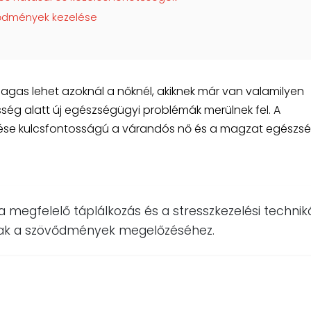
vődmények kezelése
as lehet azoknál a nőknél, akiknek már van valamilyen
sség alatt új egészségügyi problémák merülnek fel. A
lése kulcsfontosságú a várandós nő és a magzat egészs
 a megfelelő táplálkozás és a stresszkezelési technik
nak a szövődmények megelőzéséhez.