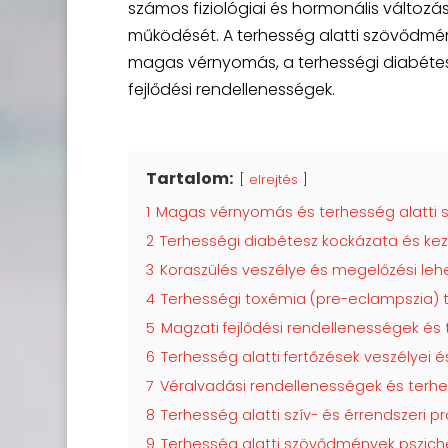
számos fiziológiai és hormonális változá
működését. A terhesség alatti szövődmény
magas vérnyomás, a terhességi diabétesz
fejlődési rendellenességek.
Tartalom:
elrejtés
1
Magas vérnyomás és terhesség alatti
2
Terhességi diabétesz kockázata és ke
3
Koraszülés veszélye és megelőzési le
4
Terhességi toxémia (pre-eclampszia) t
5
Magzati fejlődési rendellenességek és
6
Terhesség alatti fertőzések veszélyei 
7
Véralvadási rendellenességek és terh
8
Terhesség alatti szív- és érrendszeri 
9
Terhesség alatti szövődmények psziché