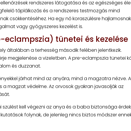
 ellenőrzések rendszeres látogatása és az egészséges é
egfelelő táplálkozás és a rendszeres testmozgás mind
ának csökkentéséhez. Ha egy nő koraszülésre hajlamosnak
galmat vagy gyógyszeres kezelést is.
-eclampszia) tünetei és kezelése
ly általában a terhesség második felében jelentkezik.
je megjelenése a vizeletben. A pre-eclampszia tünetei k
jdalom és duzzanat.
ényekkel járhat mind az anyára, mind a magzatra nézve. A
s a magzat védelme. Az orvosok gyakran javasolják az
sát.
i szülést kell végezni az anya és a baba biztonsága érde
kutatások folynak, de jelenleg nincs biztos módszer enne