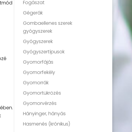
Fogászat
letmód
Gégerák
Gombaellenes szerek
gyógyszerek
Gyógyszerek
Gyógyszertípusok
özé
Gyomorfájás
Gyomorfekély
Gyomorrák
Gyomortükrözés
Gyomorvérzés
kében.
Hányinger, hányás
k
Hasmenés (krónikus)