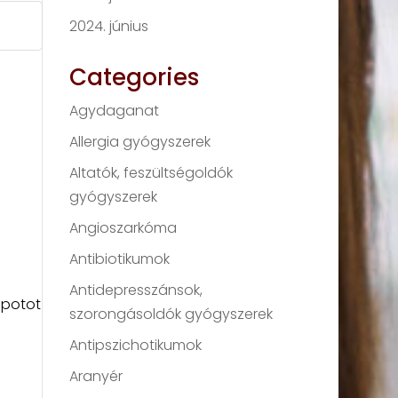
2024. június
Categories
Agydaganat
Allergia gyógyszerek
Altatók, feszültségoldók
gyógyszerek
Angioszarkóma
Antibiotikumok
Antidepresszánsok,
apotot
szorongásoldók gyógyszerek
Antipszichotikumok
Aranyér