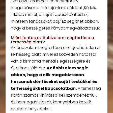
Ezen kívül érdemes lehet alternatív
megoldásokat is felajánlani: például „Kérlek,
inkább mesélj a saját tapasztalataidról,
mintsem tanácsokat adj.” Ez segíthet abban,
hogy a beszélgetés irányát megváltoztassuk.
Miért fontos az önbizalom megtartása a
terhesség alatt?
Az önbizalom megtartása elengedhetetlen a
terhesség alatt, mivel ez közvetlen hatással
van a kismama mentális egészségére és
általános jólétére.
Az önbizalom segít
abban, hogy a nők magabiztosan
hozzanak döntéseket saját testükkel és
terhességükkel kapcsolatban.
A terhesség
során számos kihívással kell szembenézniük,
és ha magabiztosak, könnyebben kezelik
ezeket a helyzeteket.