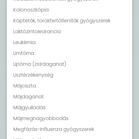
Kolonoszkópia
Köptetők, torokfertőtlenítők gyógyszerek
Laktózintolearancia
Leukémia
Limfóma
Lipóma (zsírdaganat)
Lisztérzékenység
Májciszta
Májdaganat
Májgyulladás
Májmegnagyobbodás
Megfázás-influenza gyógyszerek