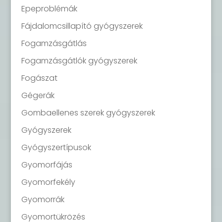
Epeproblémák
Fájdalomcsillapító gyógyszerek
Fogamzásgátlás
Fogamzásgátlók gyógyszerek
Fogászat
Gégerák
Gombaellenes szerek gyógyszerek
Gyógyszerek
Gyógyszertípusok
Gyomorfájás
Gyomorfekély
Gyomorrák
Gyomortükrözés