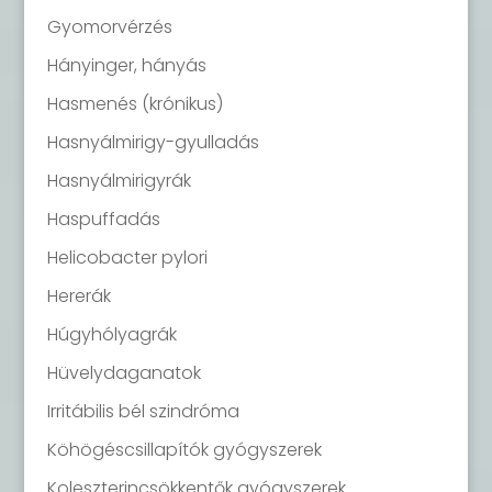
Gyomorvérzés
Hányinger, hányás
Hasmenés (krónikus)
Hasnyálmirigy-gyulladás
Hasnyálmirigyrák
Haspuffadás
Helicobacter pylori
Hererák
Húgyhólyagrák
Hüvelydaganatok
Irritábilis bél szindróma
Köhögéscsillapítók gyógyszerek
Koleszterincsökkentők gyógyszerek