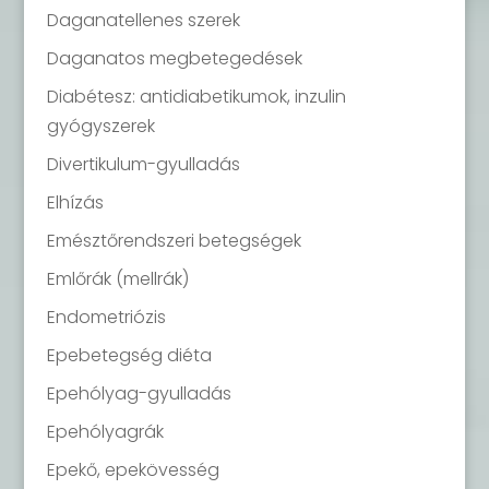
Daganatellenes szerek
Daganatos megbetegedések
Diabétesz: antidiabetikumok, inzulin
gyógyszerek
Divertikulum-gyulladás
Elhízás
Emésztőrendszeri betegségek
Emlőrák (mellrák)
Endometriózis
Epebetegség diéta
Epehólyag-gyulladás
Epehólyagrák
Epekő, epekövesség