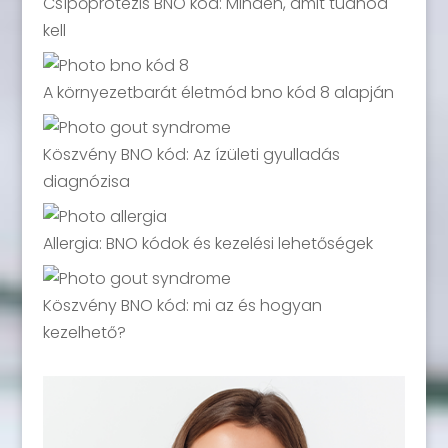
Csípőprotézis BNO kód: Minden, amit tudnod
kell
A környezetbarát életmód bno kód 8 alapján
Köszvény BNO kód: Az ízületi gyulladás
diagnózisa
Allergia: BNO kódok és kezelési lehetőségek
Köszvény BNO kód: mi az és hogyan
kezelhető?