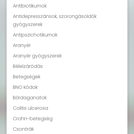
Antibiotikumok
Antidepresszánsok, szorongásoldók
gyógyszerek
Antipszichotikumok
Aranyér
Aranyér gyógyszerek
Bélelzáródás
Betegségek
BNO kódok
Bőrdaganatok
Colitis ulcerosa
Crohn-betegség
Csontrák