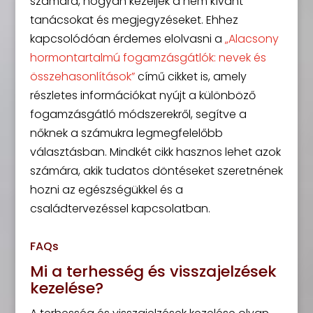
számára, hogyan kezeljék a nem kívánt
tanácsokat és megjegyzéseket. Ehhez
kapcsolódóan érdemes elolvasni a
„Alacsony
hormontartalmú fogamzásgátlók: nevek és
összehasonlítások”
című cikket is, amely
részletes információkat nyújt a különböző
fogamzásgátló módszerekről, segítve a
nőknek a számukra legmegfelelőbb
választásban. Mindkét cikk hasznos lehet azok
számára, akik tudatos döntéseket szeretnének
hozni az egészségükkel és a
családtervezéssel kapcsolatban.
FAQs
Mi a terhesség és visszajelzések
kezelése?