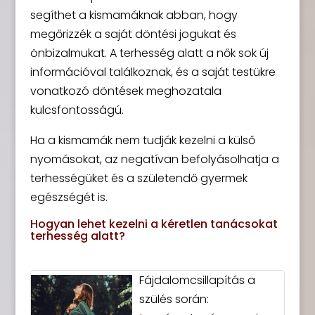
segíthet a kismamáknak abban, hogy
megőrizzék a saját döntési jogukat és
önbizalmukat. A terhesség alatt a nők sok új
információval találkoznak, és a saját testükre
vonatkozó döntések meghozatala
kulcsfontosságú.
Ha a kismamák nem tudják kezelni a külső
nyomásokat, az negatívan befolyásolhatja a
terhességüket és a születendő gyermek
egészségét is.
Hogyan lehet kezelni a kéretlen tanácsokat
terhesség alatt?
Fájdalomcsillapítás a
szülés során: