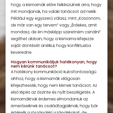
hogy a kismamák előre felkészülnek arra, hogy
mit mondjanak, ha valaki tanácsot ad nekik.
Például egy egyszerű válasz, mint „Köszönöm,
de már van egy tervem” vagy „Érdekes, amit
mondasz, de én másképp szeretném csinálni”
segíthet abban, hogy a kismama kifejezze
saját döntését anélkül, hogy konfliktusba
keveredne.
Hogyan kommunikáljuk hatékonyan, hogy
nem kérünk tanácsot?
A hatékony kommunikáció kulcsfontosságú
ahhoz, hogy a kismamák világosan
kifejezhessék, hogy nem kérnek tanácsot. Az
első lépés az őszinte és nyílt beszélgetés. A
kismamáknak érdemes elmondaniuk az
ismerőseiknek és családtagjaiknak, hogy bár
értékelik a jószándékú szándékokat, de