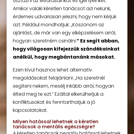
tisztázni az elvárásainkat és igényeinket.
Amikor valaki kéretlen tanácsot ad nekünk,
érdemes udvariasan jelezni, hogy nem kérjük
azt. Például mondhatjuk: „Köszönöm az
ajánlást, de már van egy elképzelésem arról,
hogyan szeretném csinálni.
” Ez segít abban,
hogy világosan kifejezzük szándékainkat
anélkül, hogy megbántanánk másokat.
Ezen kívül hasznos lehet alternatív
megoldásokat felajánlani: „Ha szeretnél
segíteni nekem, mesélj inkább arról, hogyan
élted meg te ezt.” Ezáltal elkerülhetjük a
konfliktusokat és fenntarthatjuk a jó
kapcsolatokat.
Milyen hatással lehetnek a kéretlen
tanácsok a mentális egészségre?
A kéretlen tanácsok negatív hatással lehetnek