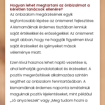
Hogyan lehet megtartani az önbizalmat a
kéretlen tanácsok ellenére?
Az önbizalom megőrzésének egyik
legfontosabb lépése az önismeret fejlesztése.
A kismamáknak érdemes tisztában lenniük
saját értékeikkel és erősségeikkel. Az önismeret
segít abban, hogy ne hagyják figyelmen kívül
saját érzéseiket és igényeiket mások
véleménye miatt.
Ezen kívül hasznos lehet napló vezetése is,
ahol leírhatják gondolataikat és érzéseiket. A
pozitív megerősítések alkalmazása szintén
segíthet az önbizalom fenntartásában. A
kismamáknak érdemes naponta ismételniük
maguknak pozitív kijelentéseket, mint például
„Jó anya leszek” vagy „Meg tudom hozni a