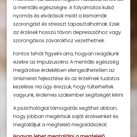
a mentális egészségre. A folyamatos külső
nyomás és elvárások miatt a kismamák
szorongást és stresszt tapasztalhatnak. Ezek
az érzések hosszú távon depresszióhoz vagy
szorongásos zavarokhoz vezethetnek.
Fontos tehát figyelni arra, hogyan reagálunk
ezekre az impulzusokra. A mentális egészség
megőrzése érdekében elengedhetetlen az
önismeret fejlesztése és az érzelmek tudatos
kezelése. Ha úgy érezzük, hogy túlterheltek
vagyunk, érdemes szakember segítségét kérni.
A pszichológiai támogatás segíthet abban,
hogy jobban megértsük saját érzéseinket és
megtaláljuk a megfelelő megoldásokat.
Hogyan lehet megtalálni a megfelelő