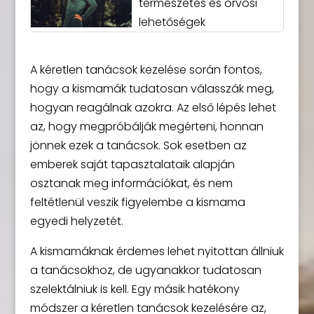
természetes és orvosi
lehetőségek
A kéretlen tanácsok kezelése során fontos,
hogy a kismamák tudatosan válasszák meg,
hogyan reagálnak azokra. Az első lépés lehet
az, hogy megpróbálják megérteni, honnan
jönnek ezek a tanácsok. Sok esetben az
emberek saját tapasztalataik alapján
osztanak meg információkat, és nem
feltétlenül veszik figyelembe a kismama
egyedi helyzetét.
A kismamáknak érdemes lehet nyitottan állniuk
a tanácsokhoz, de ugyanakkor tudatosan
szelektálniuk is kell. Egy másik hatékony
módszer a kéretlen tanácsok kezelésére az,