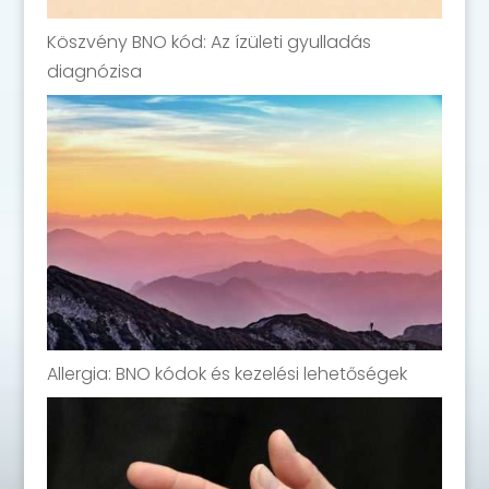
Köszvény BNO kód: Az ízületi gyulladás
diagnózisa
Allergia: BNO kódok és kezelési lehetőségek