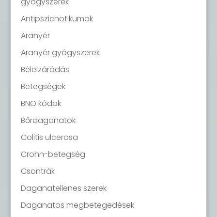
gyógyszerek
Antipszichotikumok
Aranyér
Aranyér gyógyszerek
Bélelzáródás
Betegségek
BNO kódok
Bőrdaganatok
Colitis ulcerosa
Crohn-betegség
Csontrák
Daganatellenes szerek
Daganatos megbetegedések