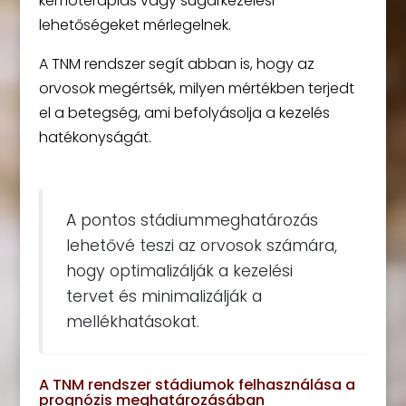
kemoterápiás vagy sugárkezelési
lehetőségeket mérlegelnek.
A TNM rendszer segít abban is, hogy az
orvosok megértsék, milyen mértékben terjedt
el a betegség, ami befolyásolja a kezelés
hatékonyságát.
A pontos stádiummeghatározás
lehetővé teszi az orvosok számára,
hogy optimalizálják a kezelési
tervet és minimalizálják a
mellékhatásokat.
A TNM rendszer stádiumok felhasználása a
prognózis meghatározásában