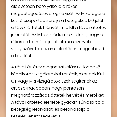
alapvetően befolyásolja a rákos
megbetegedések prognózisát. Az M kategória
két fő csoportba sorolja a betegeket: M0 jelöli
a távoli áttétek hiányát, míg M1 a távoli áttétek
jelenlétét. Az M1-es stádium azt jelenti, hogy a
rákos sejtek már eljutottak más szervekbe
vagy szövetekbe, ami jelentősen megnehezíti
a kezelést.
A távoli áttétek diagnosztizálása különböző
képalkotó vizsgálatokkal történik, mint például
CT vagy MRI vizsgálatok. Ezek segítenek az
orvosoknak abban, hogy pontosan
meghatározzák az áttétek helyét és mértékét.
A távoli áttétek jelenléte gyakran súlyosbítja a
betegség lefolyását, és befolyásolja a
kezelési lehetőségeket is.