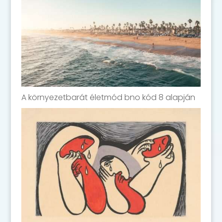
A környezetbarát életmód bno kód 8 alapján