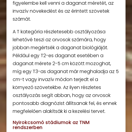
figyelembe kell venni a daganat méretét, az
invazív növekedést és az érintett szövetek
számát.
A T kategória részletesebb osztályozása
lehetővé teszi az orvosok számára, hogy
jobban megértsék a daganat biológiáját.
Például egy T2-es daganat esetében a
daganat mérete 2-5 cm között mozoghat,
míg egy T3-as daganat már meghaladja az 5
cm-t vagy invazív módon terjedt el a
környező szövetekbe. Az ilyen részletes
osztályozás segít abban, hogy az orvosok
pontosabb diagnózist állítsanak fel, és ennek
megfelelően alakítsák ki a kezelési tervet.
Nyirokcsomó stádiumok az TNM
rendszerben