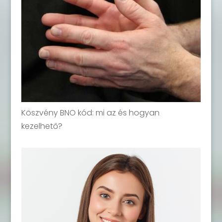
Köszvény BNO kód: mi az és hogyan
kezelhető?