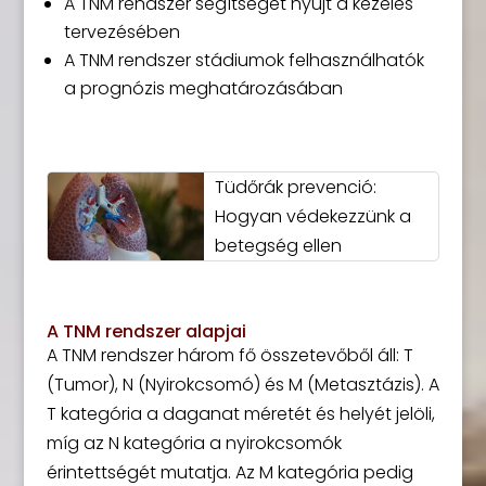
A TNM rendszer segítséget nyújt a kezelés
tervezésében
A TNM rendszer stádiumok felhasználhatók
a prognózis meghatározásában
Tüdőrák prevenció:
Hogyan védekezzünk a
betegség ellen
A TNM rendszer alapjai
A TNM rendszer három fő összetevőből áll: T
(Tumor), N (Nyirokcsomó) és M (Metasztázis). A
T kategória a daganat méretét és helyét jelöli,
míg az N kategória a nyirokcsomók
érintettségét mutatja. Az M kategória pedig