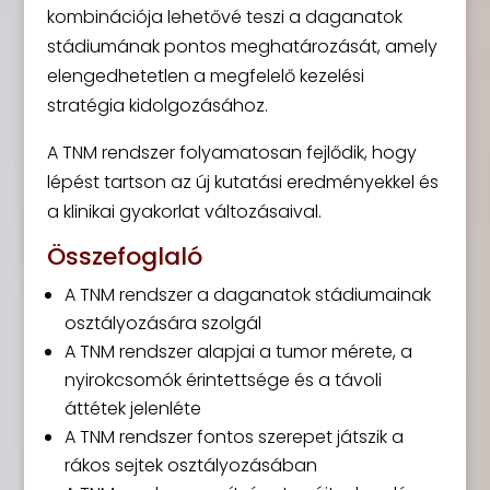
kombinációja lehetővé teszi a daganatok
stádiumának pontos meghatározását, amely
elengedhetetlen a megfelelő kezelési
stratégia kidolgozásához.
A TNM rendszer folyamatosan fejlődik, hogy
lépést tartson az új kutatási eredményekkel és
a klinikai gyakorlat változásaival.
Összefoglaló
A TNM rendszer a daganatok stádiumainak
osztályozására szolgál
A TNM rendszer alapjai a tumor mérete, a
nyirokcsomók érintettsége és a távoli
áttétek jelenléte
A TNM rendszer fontos szerepet játszik a
rákos sejtek osztályozásában