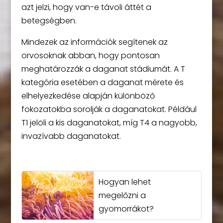
azt jelzi, hogy van-e távoli áttét a
betegségben.
Mindezek az információk segítenek az
orvosoknak abban, hogy pontosan
meghatározzák a daganat stádiumát. A T
kategória esetében a daganat mérete és
elhelyezkedése alapján különböző
fokozatokba sorolják a daganatokat. Például
T1 jelöli a kis daganatokat, míg T4 a nagyobb,
invazívabb daganatokat.
Hogyan lehet
megelőzni a
gyomorrákot?