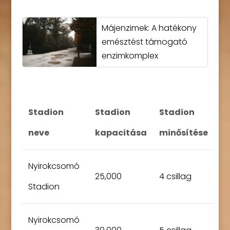
Májenzimek: A hatékony
emésztést támogató
enzimkomplex
Stadion
Stadion
Stadion
neve
kapacitása
minősítése
Nyirokcsomó
25,000
4 csillag
Stadion
Nyirokcsomó