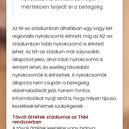
mértékben terjedt el a betegség.
Az N1-es stádiumban általában egy vagy két
regionális nyirokcsomó érintett, míg az N2-es
stádiumban több nyirokcsomó is érintett
lehet. Az N3-as stádium már súlyosabb
állapotot jelez, ahol több nyirokcsomó is
érintett lehet, és esetleg távolabbi
nyirokcsomók is érintettek. A nyirokcsomók
állapota nem csupán a betegség
előrehaladását jelzi, hanem fontos
információkat nyújt arról is, hogy milyen típusú
kezelések lehetnek szükségesek.
Távoli áttétek stádiumai az TNM
rendszerben
A távoli áttétek jelenléte vagy hiánya