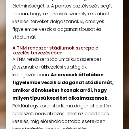
életminőségét is. A pontos osztályozás segít
abban, hogy az orvosok személyre szabott
kezelési terveket dolgozzanak ki, amelyek
figyelembe veszik a daganat típusát és
stádiumát.
A TNM rendszer stádiumok szerepe a
kezelés tervezésében
A TNM rendszer stádiumai kulcsszerepet
játszanak a rákkezelési stratégiák
kidolgozásában.
Az orvosok általában
figyelembe veszik a daganat stádiumát,
amikor döntéseket hoznak arról, hogy
milyen típusú kezelést alkalmazzanak.
Például egy korai stádiumú daganat esetén
sebészeti beavatkozás lehet az elsődleges
kezelés, míg előrehaladottabb esetekben