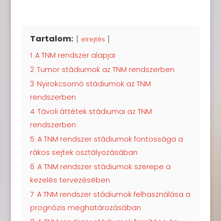
Tartalom:
elrejtés
1
A TNM rendszer alapjai
2
Tumor stádiumok az TNM rendszerben
3
Nyirokcsomó stádiumok az TNM
rendszerben
4
Távoli áttétek stádiumai az TNM
rendszerben
5
A TNM rendszer stádiumok fontossága a
rákos sejtek osztályozásában
6
A TNM rendszer stádiumok szerepe a
kezelés tervezésében
7
A TNM rendszer stádiumok felhasználása a
prognózis meghatározásában