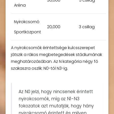
30,000
5 csillag
Aréna
Nyirokcsomó
20,000
3 csillag
Sportközpont
A nyirokcsomók érintettsége kulcsszerepet
játszik a rákos megbetegedések stádiumának
meghatározásában. Az N kategória négy fő
szakaszra oszlik: N0-tól N3-ig.
Az N0 jelzi, hogy nincsenek érintett
nyirokcsomók, míg az N1-N3
fokozatok azt mutatják, hogy hány
nyirokcsomó érintett és milyen