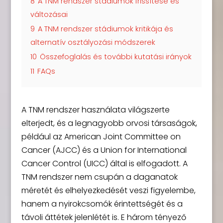
8
A TNM rendszer stádiumok frissítése és
változásai
9
A TNM rendszer stádiumok kritikája és
alternatív osztályozási módszerek
10
Összefoglalás és további kutatási irányok
11
FAQs
A TNM rendszer használata világszerte
elterjedt, és a legnagyobb orvosi társaságok,
például az American Joint Committee on
Cancer (AJCC) és a Union for International
Cancer Control (UICC) által is elfogadott. A
TNM rendszer nem csupán a daganatok
méretét és elhelyezkedését veszi figyelembe,
hanem a nyirokcsomók érintettségét és a
távoli áttétek jelenlétét is. E három tényező