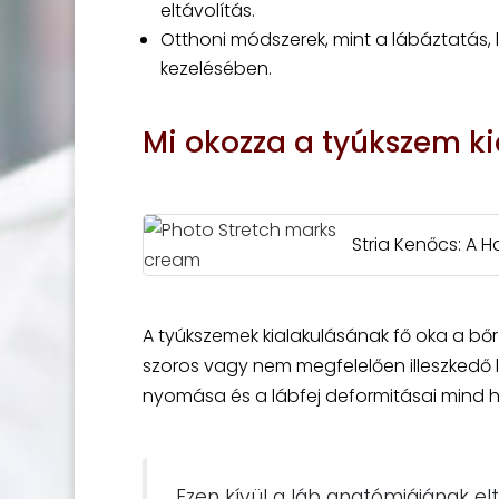
eltávolítás.
Otthoni módszerek, mint a lábáztatás,
kezelésében.
Mi okozza a tyúkszem ki
Stria Kenőcs: A 
A tyúkszemek kialakulásának fő oka a bőr 
szoros vagy nem megfelelően illeszkedő láb
nyomása és a lábfej deformitásai mind 
Ezen kívül a láb anatómiájának el