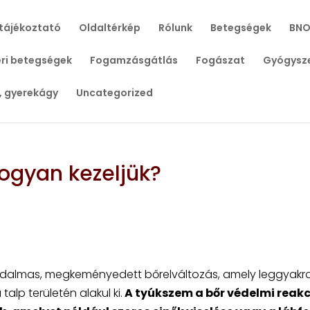
tájékoztató
Oldaltérkép
Rólunk
Betegségek
BNO
ri betegségek
Fogamzásgátlás
Fogászat
Gyógysz
, gyerekágy
Uncategorized
ogyan kezeljük?
ájdalmas, megkeményedett bőrelváltozás, amely leggyak
talp területén alakul ki.
A tyúkszem a bőr védelmi reakc