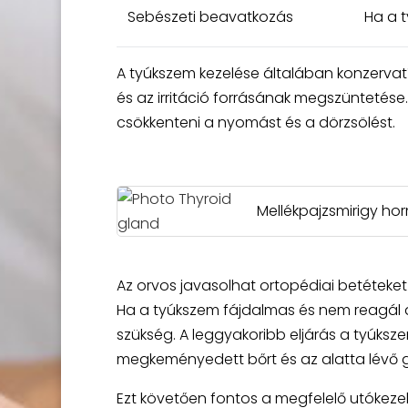
Sebészeti beavatkozás
Ha a 
A tyúkszem kezelése általában konzervat
és az irritáció forrásának megszüntetése.
csökkenteni a nyomást és a dörzsölést.
Mellékpajzsmirigy h
Az orvos javasolhat ortopédiai betéteket 
Ha a tyúkszem fájdalmas és nem reagál a
szükség. A leggyakoribb eljárás a tyúksze
megkeményedett bőrt és az alatta lévő g
Ezt követően fontos a megfelelő utókezelés