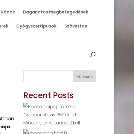
 kódok
Daganatos megbetegedések
erek
Gyógyszertípusok
Szövettan
Keresés
Recent Posts
Csípőprotézis BNO kód:
rabban
Minden, amit tudnod kell
iója