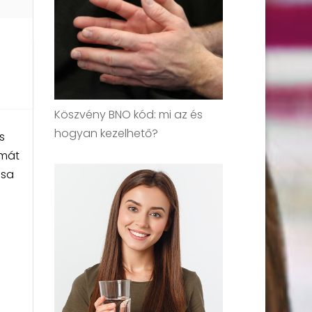
Köszvény BNO kód: mi az és
hogyan kezelhető?
s
émát
ása