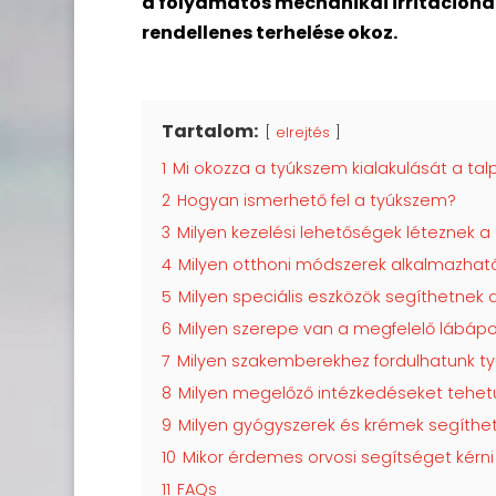
a folyamatos mechanikai irritációnak
rendellenes terhelése okoz.
Tartalom:
elrejtés
1
Mi okozza a tyúkszem kialakulását a tal
2
Hogyan ismerhető fel a tyúkszem?
3
Milyen kezelési lehetőségek léteznek 
4
Milyen otthoni módszerek alkalmazhat
5
Milyen speciális eszközök segíthetnek
6
Milyen szerepe van a megfelelő lábáp
7
Milyen szakemberekhez fordulhatunk t
8
Milyen megelőző intézkedéseket tehet
9
Milyen gyógyszerek és krémek segíthe
10
Mikor érdemes orvosi segítséget kérn
11
FAQs