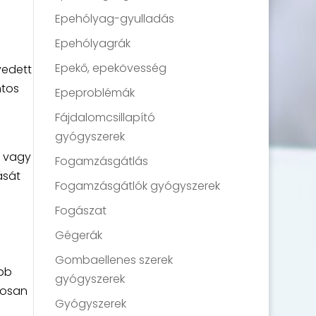
Epehólyag-gyulladás
Epehólyagrák
Epekő, epekövesség
yedett
ntos
Epeproblémák
Fájdalomcsillapító
gyógyszerek
l vagy
Fogamzásgátlás
ását
Fogamzásgátlók gyógyszerek
Fogászat
Gégerák
Gombaellenes szerek
ebb
gyógyszerek
atosan
Gyógyszerek