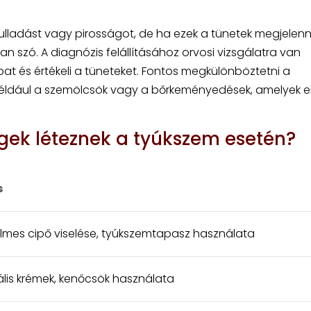
lladást vagy pirosságot, de ha ezek a tünetek megjelenn
n szó. A diagnózis felállításához orvosi vizsgálatra van
bat és értékeli a tüneteket. Fontos megkülönböztetni a
éldául a szemölcsök vagy a bőrkeményedések, amelyek el
égek léteznek a tyúkszem esetén?
s
lmes cipő viselése, tyúkszemtapasz használata
ális krémek, kenőcsök használata