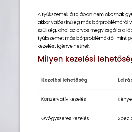
A tyúkszemek általában nem okoznak gyu
akkor valószínűleg más bőrproblémáról va
szükség, ahol az orvos megvizsgálja a lá
tyúkszemet más bőrproblémáktól, mint p
kezelést igényelhetnek.
Milyen kezelési lehetős
Kezelési lehetőség
Leírá
Konzervatív kezelés
Kénye
Gyógyszeres kezelés
Speci