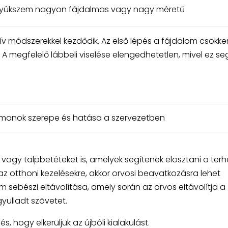
tyúkszem nagyon fájdalmas vagy nagy méretű
ív módszerekkel kezdődik. Az első lépés a fájdalom csökk
 A megfelelő lábbeli viselése elengedhetetlen, mivel ez seg
ormonok szerepe és hatása a szervezetben
vagy talpbetéteket is, amelyek segítenek elosztani a terhe
z otthoni kezelésekre, akkor orvosi beavatkozásra lehet
m sebészi eltávolítása, amely során az orvos eltávolítja a
yulladt szövetet.
, hogy elkerüljük az újbóli kialakulást.