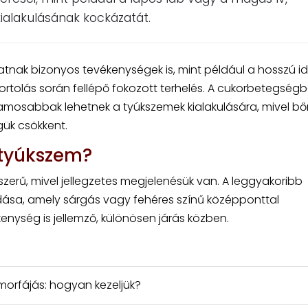
ialakulásának kockázatát.
tnak bizonyos tevékenységek is, mint például a hosszú id
portolás során fellépő fokozott terhelés. A cukorbetegség
lamosabbak lehetnek a tyúkszemek kialakulására, mivel bő
ük csökkent.
 tyúkszem?
zerű, mivel jellegzetes megjelenésük van. A leggyakoribb
dása, amely sárgás vagy fehéres színű középponttal
enység is jellemző, különösen járás közben.
orfájás: hogyan kezeljük?