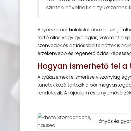
szintén növelhetik a tyúkszemek k
A tyúkszemek kialakulásához hozzájárulha
tartó állás vagy gyaloglás, valamint a s
szenvedők és az idősebb felnőttek is haj
érzékenyebb és regenerálódási képesség
Hogyan ismerhető fel a
A tyúkszemek felismerése viszonylag egys
tünetek közé tartozik a bőr megvastago
rendelkezik. A fájdalom és a nyomásérzék
Hányás és gyom