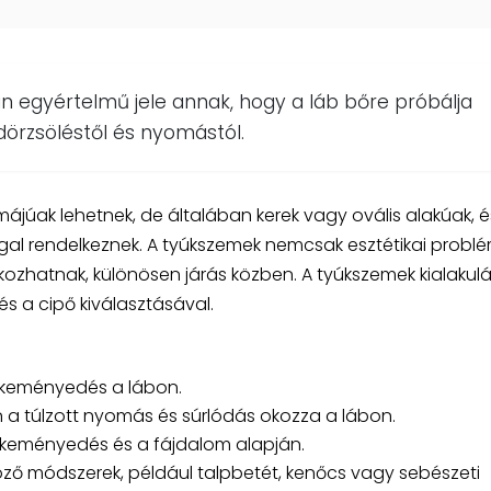
 egyértelmű jele annak, hogy a láb bőre próbálja
rzsöléstől és nyomástól.
júak lehetnek, de általában kerek vagy ovális alakúak, é
al rendelkeznek. A tyúkszemek nemcsak esztétikai probl
okozhatnak, különösen járás közben. A tyúkszemek kialakul
s a cipő kiválasztásával.
rkeményedés a lábon.
 a túlzott nyomás és súrlódás okozza a lábon.
rkeményedés és a fájdalom alapján.
öző módszerek, például talpbetét, kenőcs vagy sebészeti