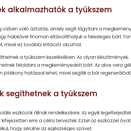
ek alkalmazhatók a tyúkszem
eg vízben való áztatás, amely segít lágyítani a megkemén
gy habkővel finoman eltávolíthatjuk a felesleges bőrt. Fo
 mivel ez további irritációt okozhat.
egíthetnek a tyúkszem kezelésében. Az olyan készítmények,
thetnek feloldani a megkeményedett bőrt. Az aloe vera gé
 jótékony hatással lehet, mivel segítik a bőr regenerálód
ök segíthetnek a tyúkszem
iális eszközök állnak rendelkezésre. Az egyik legelterjedt
kifejezetten erre a célra terveztek. Ezzel az eszközzel óv
kül, hogy sérülne az egészséges szövet.