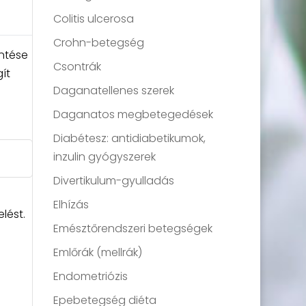
Colitis ulcerosa
Crohn-betegség
entése
Csontrák
ít
Daganatellenes szerek
Daganatos megbetegedések
Diabétesz: antidiabetikumok,
inzulin gyógyszerek
Divertikulum-gyulladás
Elhízás
lést.
Emésztőrendszeri betegségek
Emlőrák (mellrák)
Endometriózis
Epebetegség diéta