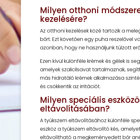
Milyen otthoni módszer
kezelésére?
Az otthoni kezelések közé tartozik a mel
bőrt. Ezt követően egy puha reszelővel va
azonban, hogy ne használjunk túlzott erőt,
Ezen kívül különféle krémek és gélek is s
amelyek szalicilsavat tartalmaznak, segí
más hidratáló krémek alkalmazása szintén
és csökkentik az irritációt.
Milyen speciális eszköz
eltávolításában?
A tyúkszem eltávolításához különféle spec
eszköz a tyúkszem eltávolító kés, amelyet 
eltávolítható a megkeményedett bőr anél