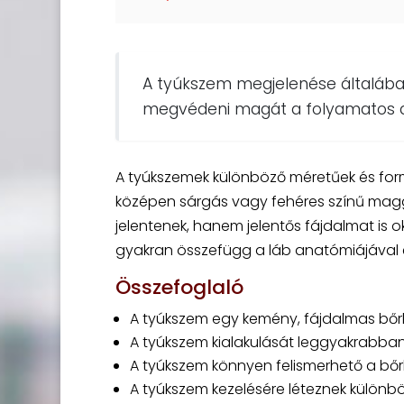
A tyúkszem megjelenése általában
megvédeni magát a folyamatos dö
A tyúkszemek különböző méretűek és formá
középen sárgás vagy fehéres színű magg
jelentenek, hanem jelentős fájdalmat is 
gyakran összefügg a láb anatómiájával é
Összefoglaló
A tyúkszem egy kemény, fájdalmas bő
A tyúkszem kialakulását leggyakrabban
A tyúkszem könnyen felismerhető a bő
A tyúkszem kezelésére léteznek különb