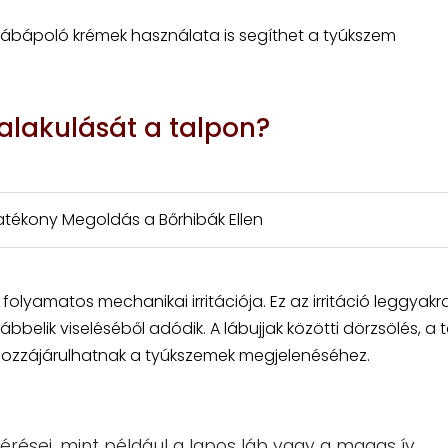
 lábápoló krémek használata is segíthet a tyúkszem
alakulását a talpon?
Hatékony Megoldás a Bőrhibák Ellen
folyamatos mechanikai irritációja. Ez az irritáció leggya
belik viseléséből adódik. A lábujjak közötti dörzsölés, a t
hozzájárulhatnak a tyúkszemek megjelenéséhez.
térései, mint például a lapos láb vagy a magas ív,