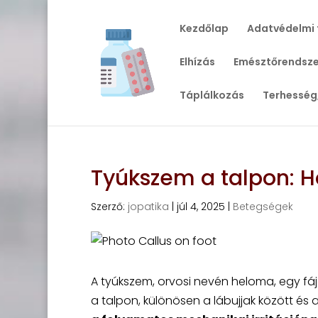
Kezdőlap
Adatvédelmi 
Elhízás
Emésztőrendsze
Táplálkozás
Terhesség
Tyúkszem a talpon: H
Szerző:
jopatika
|
júl 4, 2025
|
Betegségek
A tyúkszem, orvosi nevén heloma, egy f
a talpon, különösen a lábujjak között és a 