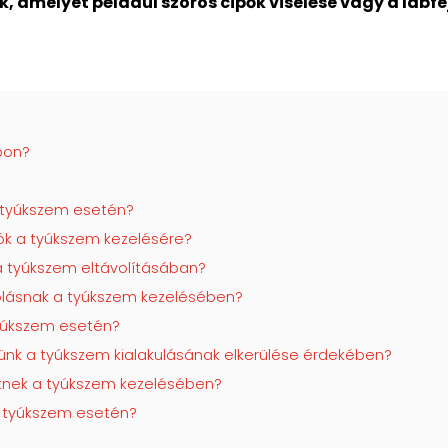
, amelyet például szoros cipők viselése vagy a lábfe
pon?
a tyúkszem esetén?
ók a tyúkszem kezelésére?
 a tyúkszem eltávolításában?
olásnak a tyúkszem kezelésében?
yúkszem esetén?
ünk a tyúkszem kialakulásának elkerülése érdekében?
tnek a tyúkszem kezelésében?
i tyúkszem esetén?