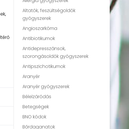
Allergia gyógyszerek
Altatók, feszültségoldók
ek,
gyógyszerek
Angioszarkóma
térő
Antibiotikumok
Antidepresszánsok,
szorongásoldók gyógyszerek
Antipszichotikumok
Aranyér
Aranyér gyógyszerek
Bélelzáródás
Betegségek
BNO kódok
Bőrdaganatok