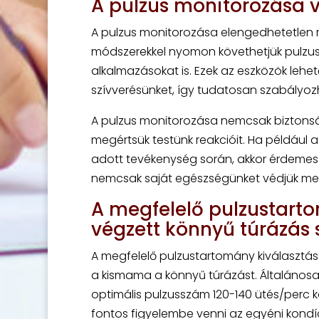
A pulzus monitorozása 
A pulzus monitorozása elengedhetetlen ré
módszerekkel nyomon követhetjük pulzus
alkalmazásokat is. Ezek az eszközök lehe
szívverésünket, így tudatosan szabályozha
A pulzus monitorozása nemcsak biztonsá
megértsük testünk reakcióit. Ha például 
adott tevékenység során, akkor érdemes c
nemcsak saját egészségünket védjük meg
A megfelelő pulzustart
végzett könnyű túrázás 
A megfelelő pulzustartomány kiválasztá
a kismama a könnyű túrázást. Általánosa
optimális pulzusszám 120-140 ütés/perc 
fontos figyelembe venni az egyéni kondíc