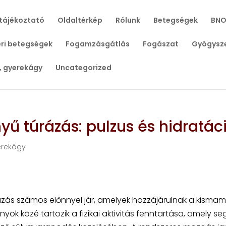
tájékoztató
Oldaltérkép
Rólunk
Betegségek
BNO
ri betegségek
Fogamzásgátlás
Fogászat
Gyógysz
, gyerekágy
Uncategorized
ű túrázás: pulzus és hidratác
erekágy
zás számos előnnyel jár, amelyek hozzájárulnak a kismam
k közé tartozik a fizikai aktivitás fenntartása, amely seg