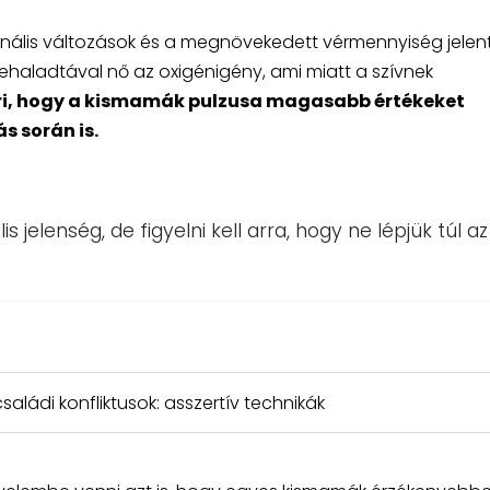
ális változások és a megnövekedett vérmennyiség jelen
rehaladtával nő az oxigénigény, ami miatt a szívnek
ri, hogy a kismamák pulzusa magasabb értékeket
s során is.
jelenség, de figyelni kell arra, hogy ne lépjük túl az
aládi konfliktusok: asszertív technikák