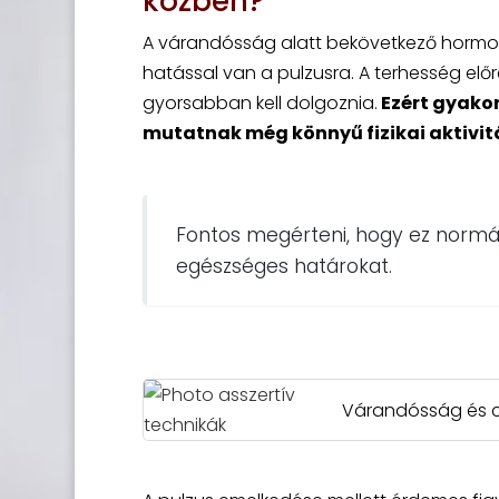
közben?
A várandósság alatt bekövetkező hormon
hatással van a pulzusra. A terhesség elő
gyorsabban kell dolgoznia.
Ezért gyako
mutatnak még könnyű fizikai aktivitá
Fontos megérteni, hogy ez normális 
egészséges határokat.
Várandósság és cs