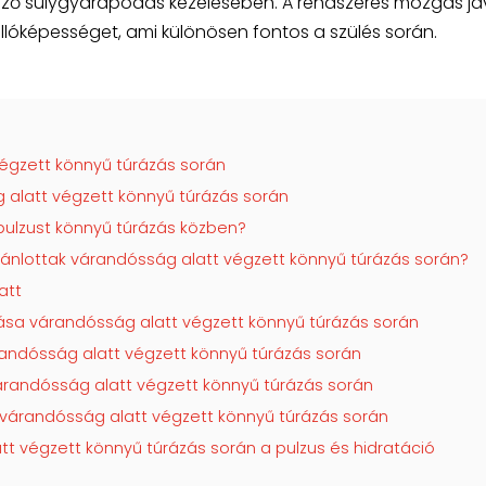
ző súlygyarapodás kezelésében. A rendszeres mozgás jav
 állóképességet, ami különösen fontos a szülés során.
égzett könnyű túrázás során
 alatt végzett könnyű túrázás során
pulzust könnyű túrázás közben?
ajánlottak várandósság alatt végzett könnyű túrázás során?
att
ása várandósság alatt végzett könnyű túrázás során
randósság alatt végzett könnyű túrázás során
árandósság alatt végzett könnyű túrázás során
 várandósság alatt végzett könnyű túrázás során
t végzett könnyű túrázás során a pulzus és hidratáció