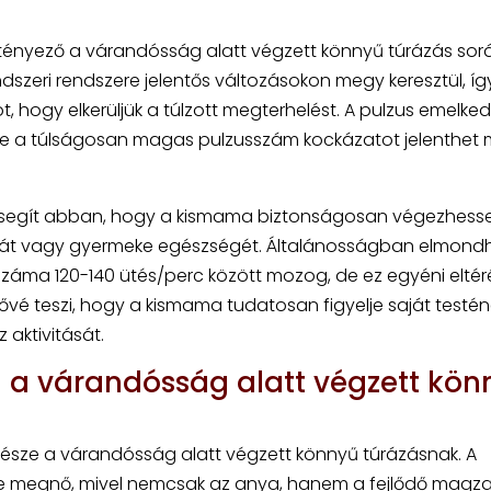
tényező a várandósság alatt végzett könnyű túrázás sorá
dszeri rendszere jelentős változásokon megy keresztül, íg
, hogy elkerüljük a túlzott megterhelést. A pulzus emelke
a, de a túlságosan magas pulzusszám kockázatot jelenthet
 segít abban, hogy a kismama biztonságosan végezhesse
saját vagy gyermeke egészségét. Általánosságban elmond
záma 120-140 ütés/perc között mozog, de ez egyéni eltér
ővé teszi, hogy a kismama tudatosan figyelje saját testén
 aktivitását.
a a várandósság alatt végzett kön
része a várandósság alatt végzett könnyű túrázásnak. A
nye megnő, mivel nemcsak az anya, hanem a fejlődő magza