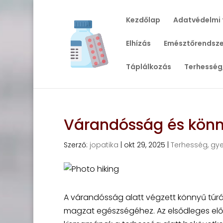
Kezdőlap
Adatvédelmi 
Elhízás
Emésztőrendsze
Táplálkozás
Terhesség
Várandósság és könny
Szerző:
jopatika
|
okt 29, 2025
|
Terhesség, gy
A várandósság alatt végzett könnyű túrá
magzat egészségéhez. Az elsődleges előnyö