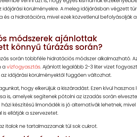
gyelembe venni azt is, hogy egyes kismamák érzékenyebb
 időjárási körülményekre. A meleg időjárásban végzett tú
a és a hidratációra, mivel ezek közvetlenül befolyásolják a
iós módszerek ajánlottak
ett könnyű túrázás során?
zás során többféle hidratációs módszer alkalmazható. Az
n a
vízfogyasztás
. Ajánlott legalább 2-3 liter vizet fogyasz
 az időjárási körülményektől függően változhat.
gunkat, hogy elkerüljük a kiszáradást. Ezen kívül hasznos 
ása is, amelyek segítenek pótolni az izzadás során elveszte
zi készítésű limonádék is jó alternatívák lehetnek, mivel
s ellátják a szervezetet.
z italok ne tartalmazzanak túl sok cukrot.