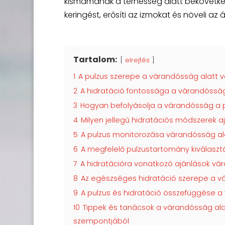
kismamának a terhesség alatt bekövetke
keringést, erősíti az izmokat és növeli az
Tartalom:
elrejtés
1
A pulzus szerepe a várandósság alatt v
2
A hidratáció fontossága a várandósság
3
Hogyan befolyásolja a várandósság a 
4
Milyen jellegű hidratációs módszerek 
5
A pulzus monitorozása várandósság al
6
A megfelelő pulzustartomány kiválaszt
7
A hidratációra vonatkozó ajánlások vá
8
Az egészséges hidratáció szerepe a v
9
A pulzus és hidratáció összefüggése a
10
Tippek és tanácsok a várandósság alat
szempontjából