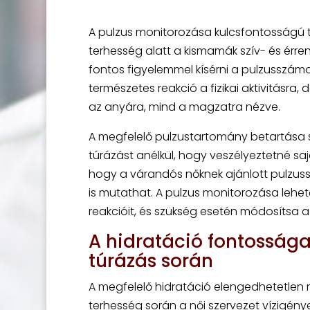
A pulzus monitorozása kulcsfontosságú 
terhesség alatt a kismamák szív- és érren
fontos figyelemmel kísérni a pulzusszámot
természetes reakció a fizikai aktivitásr
az anyára, mind a magzatra nézve.
A megfelelő pulzustartomány betartása
túrázást anélkül, hogy veszélyeztetné 
hogy a várandós nőknek ajánlott pulzuss
is mutathat. A pulzus monitorozása lehet
reakcióit, és szükség esetén módosítsa az
A hidratáció fontosság
túrázás során
A megfelelő hidratáció elengedhetetlen 
terhesség során a női szervezet vízigé