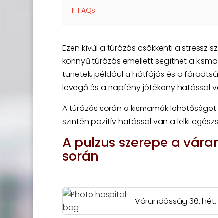
11
FAQs
Ezen kívül a túrázás csökkenti a stressz szi
könnyű túrázás emellett segíthet a kism
tünetek, például a hátfájás és a fáradts
levegő és a napfény jótékony hatással va
A túrázás során a kismamák lehetőséget 
szintén pozitív hatással van a lelki egész
A pulzus szerepe a vára
során
Várandósság 36. hét