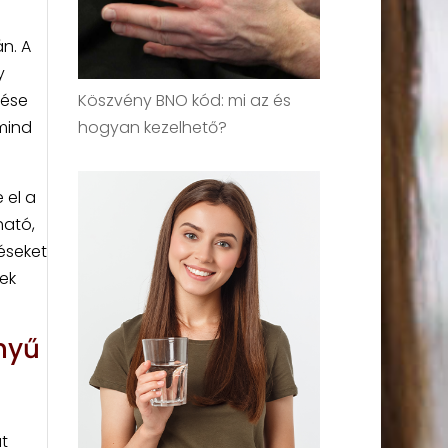
n. A
y
Köszvény BNO kód: mi az és
dése
hogyan kezelhető?
 mind
 el a
ható,
éseket
ek
nyű
t