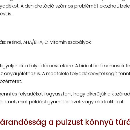
folyadékot. A dehidratáció számos problémát okozhat, bel
st is.
: retinol, AHA/BHA, C-vitamin szabályok
igyeljenek a folyadékbevitelükre. A hidratáció nemcsak fiz
anyai jóléthez is. A megfelelő folyadékbevitel segít fenn
közérzetet.
enni és folyadékot fogyasztani, hogy elkerüljük a kiszárad
jöhetnek, mint például gyümölcslevek vagy elektrolitokat
várandósság a pulzust könnyű túr