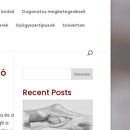
 kódok
Daganatos megbetegedések
erek
Gyógyszertípusok
Szövettan
ió
Keresés
Recent Posts
a és a
ít a