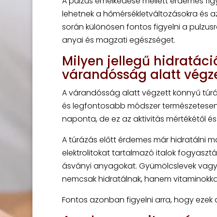
A pulzus emelkedése mellett érdemes fi
lehetnek a hőmérsékletváltozásokra és az
során különösen fontos figyelni a pulzusr
anyai és magzati egészséget.
Milyen jellegű hidratác
várandósság alatt végz
A várandósság alatt végzett könnyű túrá
és legfontosabb módszer természetese
naponta, de ez az aktivitás mértékétől és
A túrázás előtt érdemes már hidratálni ma
elektrolitokat tartalmazó italok fogyaszt
ásványi anyagokat. Gyümölcslevek vagy há
nemcsak hidratálnak, hanem vitaminokkal i
Fontos azonban figyelni arra, hogy ezek a