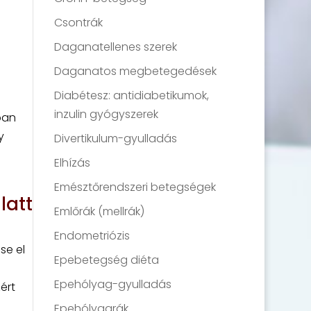
Csontrák
Daganatellenes szerek
Daganatos megbetegedések
Diabétesz: antidiabetikumok,
inzulin gyógyszerek
ban
y
Divertikulum-gyulladás
Elhízás
Emésztőrendszeri betegségek
latt
Emlőrák (mellrák)
Endometriózis
se el
Epebetegség diéta
Epehólyag-gyulladás
ért
Epehólyagrák