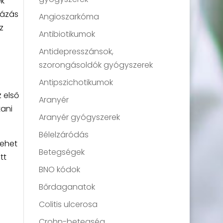
ek
rázás
Angioszarkóma
z
Antibiotikumok
Antidepresszánsok,
szorongásoldók gyógyszerek
Antipszichotikumok
 első
Aranyér
tani
Aranyér gyógyszerek
Bélelzáródás
lehet
Betegségek
tt
BNO kódok
Bőrdaganatok
Colitis ulcerosa
Crohn-betegség