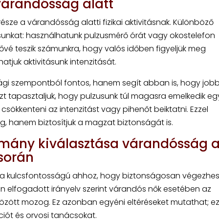
várandósság alatt
sze a várandósság alatti fizikai aktivitásnak. Különböző
unkat: használhatunk pulzusmérő órát vagy okostelefon
tővé teszik számunkra, hogy valós időben figyeljük meg
tjuk aktivitásunk intenzitását.
gi szempontból fontos, hanem segít abban is, hogy job
azt tapasztaljuk, hogy pulzusunk túl magasra emelkedik eg
sökkenteni az intenzitást vagy pihenőt beiktatni. Ezzel
, hanem biztosítjuk a magzat biztonságát is.
omány kiválasztása várandósság a
során
sa kulcsfontosságú ahhoz, hogy biztonságosan végezhes
n elfogadott irányelv szerint várandós nők esetében az
között mozog. Ez azonban egyéni eltéréseket mutathat; ez
iót és orvosi tanácsokat.