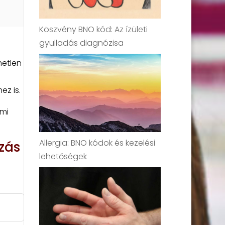
Köszvény BNO kód: Az ízületi
gyulladás diagnózisa
metlen
ez is.
ami
Allergia: BNO kódok és kezelési
zás
lehetőségek