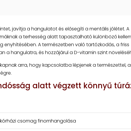
ntet, javítja a hangulatot és elősegíti a mentális jólétet. A
amáknak a terhesség alatt tapasztalható különböző kelle
ág enyhítésében. A természetben való tartózkodás, a friss
n a hangulatra, és hozzájárul a D-vitamin szint növeléséh
kapnak arra, hogy kapcsolatba lépjenek a természettel, 
ségre.
ndósság alatt végzett könnyű túrá
: kórházi csomag finomhangolása