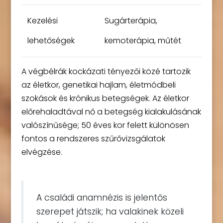
Kezelési
Sugárterápia,
lehetőségek
kemoterápia, műtét
A végbélrák kockázati tényezői közé tartozik
az életkor, genetikai hajlam, életmódbeli
szokások és krónikus betegségek. Az életkor
előrehaladtával nő a betegség kialakulásának
valószínűsége; 50 éves kor felett különösen
fontos a rendszeres szűrővizsgálatok
elvégzése.
A családi anamnézis is jelentős
szerepet játszik; ha valakinek közeli