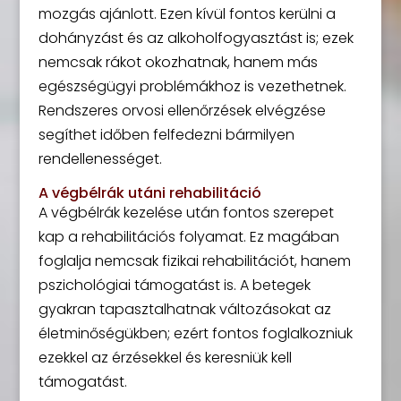
mozgás ajánlott. Ezen kívül fontos kerülni a
dohányzást és az alkoholfogyasztást is; ezek
nemcsak rákot okozhatnak, hanem más
egészségügyi problémákhoz is vezethetnek.
Rendszeres orvosi ellenőrzések elvégzése
segíthet időben felfedezni bármilyen
rendellenességet.
A végbélrák utáni rehabilitáció
A végbélrák kezelése után fontos szerepet
kap a rehabilitációs folyamat. Ez magában
foglalja nemcsak fizikai rehabilitációt, hanem
pszichológiai támogatást is. A betegek
gyakran tapasztalhatnak változásokat az
életminőségükben; ezért fontos foglalkozniuk
ezekkel az érzésekkel és keresniük kell
támogatást.