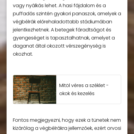
vagy nyálkás lehet. A hasi fájdalom és a
puffadás szintén gyakori panaszok, amelyek a
végbélrák előrehaladottabb stádiumában
jelentkezhetnek. A betegek fáradtságot és
gyengeséget is tapasztalhatnak, amelyet a
daganat által okozott vérszegénység is
okozhat.
Mitöl véres a széklet -
okok és kezelés
Fontos megjegyezni, hogy ezek a tünetek nem
kizárólag a végbélrákra jellemzőek, ezért orvosi