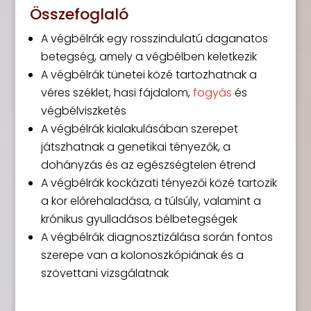
Összefoglaló
A végbélrák egy rosszindulatú daganatos
betegség, amely a végbélben keletkezik
A végbélrák tünetei közé tartozhatnak a
véres széklet, hasi fájdalom,
fogyás
és
végbélviszketés
A végbélrák kialakulásában szerepet
játszhatnak a genetikai tényezők, a
dohányzás és az egészségtelen étrend
A végbélrák kockázati tényezői közé tartozik
a kor előrehaladása, a túlsúly, valamint a
krónikus gyulladásos bélbetegségek
A végbélrák diagnosztizálása során fontos
szerepe van a kolonoszkópiának és a
szövettani vizsgálatnak