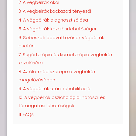
2
A végbélrák okai
3
A végbélrák kockázati tényezői
4
A végbélrák diagnosztizálása
5
A végbélrák kezelési lehetőségei
6
Sebészeti beavatkozások végbélrák
esetén
7
Sugárterápia és kemoterápia végbélrák
kezelésére
8
Az életmód szerepe a végbélrák
megelőzésében
9
A végbélrák utáni rehabilitáció
10
A végbélrák pszichológiai hatásai és
támogatási lehetőségek
11
FAQs