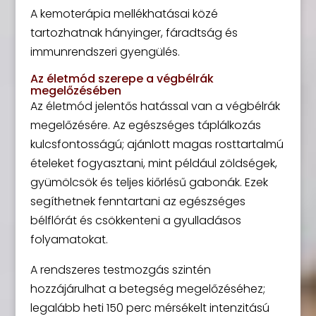
A kemoterápia mellékhatásai közé
tartozhatnak hányinger, fáradtság és
immunrendszeri gyengülés.
Az életmód szerepe a végbélrák
megelőzésében
Az életmód jelentős hatással van a végbélrák
megelőzésére. Az egészséges táplálkozás
kulcsfontosságú; ajánlott magas rosttartalmú
ételeket fogyasztani, mint például zöldségek,
gyümölcsök és teljes kiőrlésű gabonák. Ezek
segíthetnek fenntartani az egészséges
bélflórát és csökkenteni a gyulladásos
folyamatokat.
A rendszeres testmozgás szintén
hozzájárulhat a betegség megelőzéséhez;
legalább heti 150 perc mérsékelt intenzitású