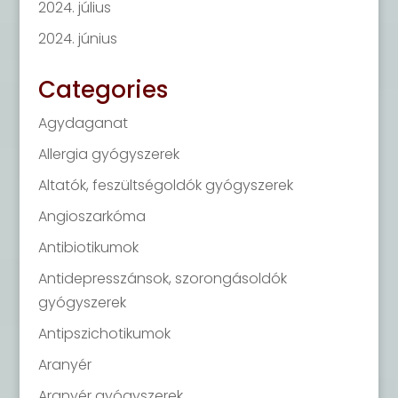
2024. július
2024. június
Categories
Agydaganat
Allergia gyógyszerek
Altatók, feszültségoldók gyógyszerek
Angioszarkóma
Antibiotikumok
Antidepresszánsok, szorongásoldók
gyógyszerek
Antipszichotikumok
Aranyér
Aranyér gyógyszerek