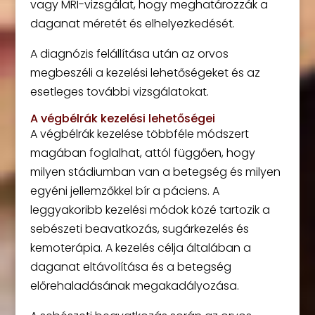
vagy MRI-vizsgálat, hogy meghatározzák a
daganat méretét és elhelyezkedését.
A diagnózis felállítása után az orvos
megbeszéli a kezelési lehetőségeket és az
esetleges további vizsgálatokat.
A végbélrák kezelési lehetőségei
A végbélrák kezelése többféle módszert
magában foglalhat, attól függően, hogy
milyen stádiumban van a betegség és milyen
egyéni jellemzőkkel bír a páciens. A
leggyakoribb kezelési módok közé tartozik a
sebészeti beavatkozás, sugárkezelés és
kemoterápia. A kezelés célja általában a
daganat eltávolítása és a betegség
előrehaladásának megakadályozása.