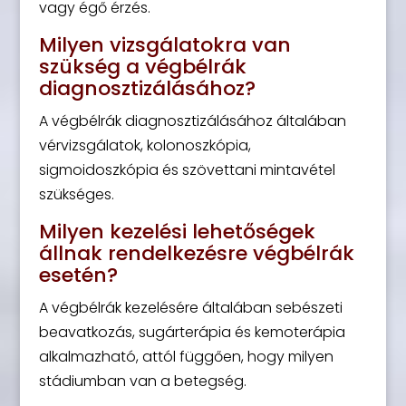
vagy égő érzés.
Milyen vizsgálatokra van
szükség a végbélrák
diagnosztizálásához?
A végbélrák diagnosztizálásához általában
vérvizsgálatok, kolonoszkópia,
sigmoidoszkópia és szövettani mintavétel
szükséges.
Milyen kezelési lehetőségek
állnak rendelkezésre végbélrák
esetén?
A végbélrák kezelésére általában sebészeti
beavatkozás, sugárterápia és kemoterápia
alkalmazható, attól függően, hogy milyen
stádiumban van a betegség.