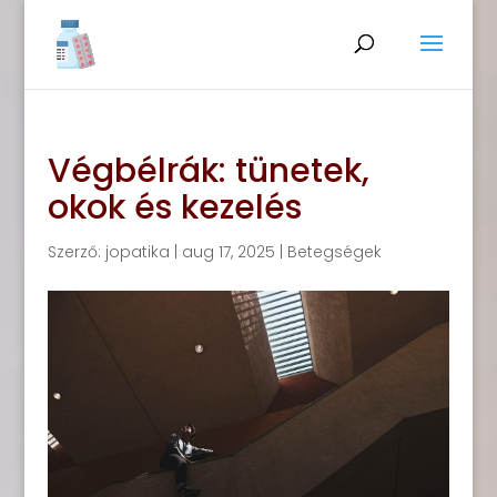
Végbélrák: tünetek,
okok és kezelés
Szerző:
jopatika
|
aug 17, 2025
|
Betegségek