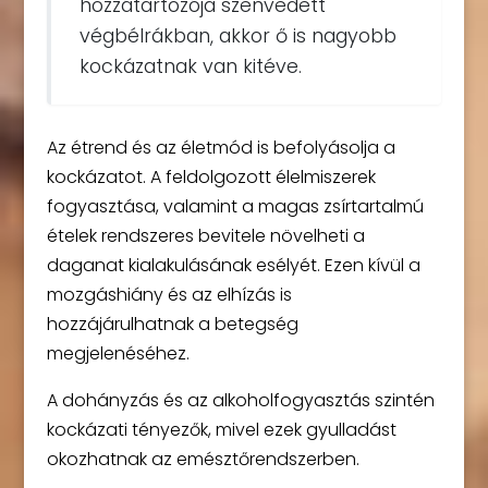
hozzátartozója szenvedett
végbélrákban, akkor ő is nagyobb
kockázatnak van kitéve.
Az étrend és az életmód is befolyásolja a
kockázatot. A feldolgozott élelmiszerek
fogyasztása, valamint a magas zsírtartalmú
ételek rendszeres bevitele növelheti a
daganat kialakulásának esélyét. Ezen kívül a
mozgáshiány és az elhízás is
hozzájárulhatnak a betegség
megjelenéséhez.
A dohányzás és az alkoholfogyasztás szintén
kockázati tényezők, mivel ezek gyulladást
okozhatnak az emésztőrendszerben.