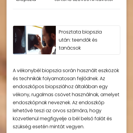
Prosztata biopszia
után: teendők és
tanácsok
A vékonybél biopszia során használt eszközök
és technikák folyamatosan fejlődnek. Az
endoszkópos biopsziához általában egy
vékony, rugalmas csövet használnak, amelyet
endoszkópnak neveznek. Az endoszkóp
lehetővé teszi az orvos számára, hogy
közvetlenül megfigyelje a bél belső falát és
szükség esetén mintát vegyen.