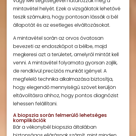
vagy MRI segítségével határozzák meg a
mintavétel helyét. Ezek a vizsgálatok lehetővé
teszik számukra, hogy pontosan lássák a bél
állapotát és az esetleges elváltozásokat.
A mintavétel során az orvos óvatosan
bevezeti az endoszkópot a bélbe, majd
megkeresi azt a területet, amelyről mintát kell
venni. A mintavétel folyamata gyorsan zajlik,
de rendkívül precíziós munkát igényel. A
megfelelő technika alkalmazása biztosítja,
hogy elegendő mennyiségű szövet kerüljön
eltávolításra ahhoz, hogy pontos diagnózist
lehessen felállítani.
A biopszia során felmerülő lehetséges
komplikációk
Bár a vékonybél biopszia általában
biztonságos eljárásnak számít, mint minden