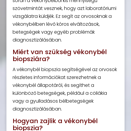
során a vékonybélből kis mennyiségű
szövetmintát vesznek, hogy azt laboratóriumi
vizsgálatra küldjék. Ez segít az orvosoknak a
vékonybélben lévő kóros elváltozások,
betegségek vagy egyéb problémák
diagnosztizálásában.
Miért van szükség vékonybél
biopsziára?
A vékonybél biopszia segítségével az orvosok
részletes információkat szerezhetnek a
vékonybél állapotáról, és segíthet a
különböző betegségek, például a cöliákia
vagy a gyulladásos bélbetegségek
diagnosztizálásában.
Hogyan zajlik a vékonybél
biopszia?