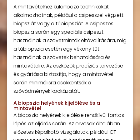
A mintavételhez különböző technikákat
alkalmazhatnak, például a csipesszel végzett
biopsziát vagy a tűbiopsziát. A csipeszes
biopszia során egy speciális csipeszt
használnak a szövetminták eltávolítására, míg
a tűbiopszia esetén egy vékony tűt
használnak a szövetek behatolására és
mintavételre. Az eszközök precíziós tervezése
és gyártása biztosítja, hogy a mintavétel
során minimálisra csökkentsék a
szövődmények kockázatát.
A biopszia helyének kijelölése és a
mintavétel
A biopszia helyének kijelölése rendkívül fontos
lépés az eljárás során. Az orvosok általában
előzetes képalkotó vizsgálatok, például CT