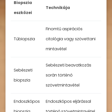
Biopszia
Technikája
eszközei
Finomtű aspirációs
Tűbiopszia
citológia vagy szövettani
mintavétel
Sebészeti beavatkozás
Sebészeti
során történő
biopszia
szövetmintavétel
Endoszkópos
Endoszkópos eljárással
biopszia
történő szövetmintavétel