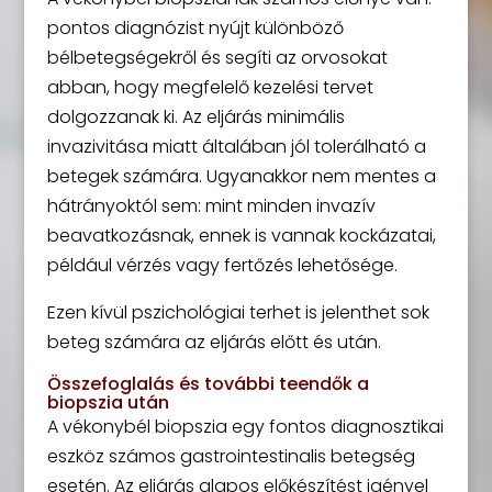
pontos diagnózist nyújt különböző
bélbetegségekről és segíti az orvosokat
abban, hogy megfelelő kezelési tervet
dolgozzanak ki. Az eljárás minimális
invazivitása miatt általában jól tolerálható a
betegek számára. Ugyanakkor nem mentes a
hátrányoktól sem: mint minden invazív
beavatkozásnak, ennek is vannak kockázatai,
például vérzés vagy fertőzés lehetősége.
Ezen kívül pszichológiai terhet is jelenthet sok
beteg számára az eljárás előtt és után.
Összefoglalás és további teendők a
biopszia után
A vékonybél biopszia egy fontos diagnosztikai
eszköz számos gastrointestinalis betegség
esetén. Az eljárás alapos előkészítést igényel