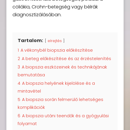
cöliákia, Crohn-betegség vagy bélrák
diagnosztizálásában.
Tartalom:
elrejtés
1
A vékonybél biopszia előkészítése
2
A beteg előkészítése és az érzéstelenítés
3
A biopszia eszközeinek és technikájának
bemutatása
4
A biopszia helyének kijelölése és a
mintavétel
5
A biopszia során felmerülő lehetséges
komplikációk
6
A biopszia utáni teendők és a gyógyulási
folyamat