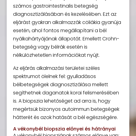
számos gastrointestinalis betegség
diagnosztizálásában és kezelésében. Ezt az
eljárást gyakran alkalmazzák cöliákia gyanúja
esetén, ahol fontos megállapítani a bél
nyálkahártyájának állapotát. Emellett Crohn-
betegség vagy bélrák esetén is
nélkülözhetetlen információkat nyújt.
Az eljárás alkalmazási területei széles
spektrumot ölelnek fel: gyulladásos
bélbetegségek diagnosztizálása mellett
segíthetnek daganatok korai felismerésében
is. A biopszia lehetőséget ad arra is, hogy
megértsük bizonyos autoimmun betegségek
hátterét és azok hatását a bél egészségére.
A vékonybél biopszia előnyei és hátrányai
A vékonybél biopsziának számos előnye van: