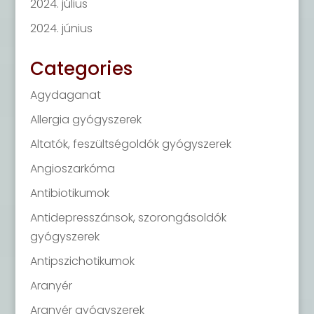
2024. július
2024. június
Categories
Agydaganat
Allergia gyógyszerek
Altatók, feszültségoldók gyógyszerek
Angioszarkóma
Antibiotikumok
Antidepresszánsok, szorongásoldók
gyógyszerek
Antipszichotikumok
Aranyér
Aranyér gyógyszerek