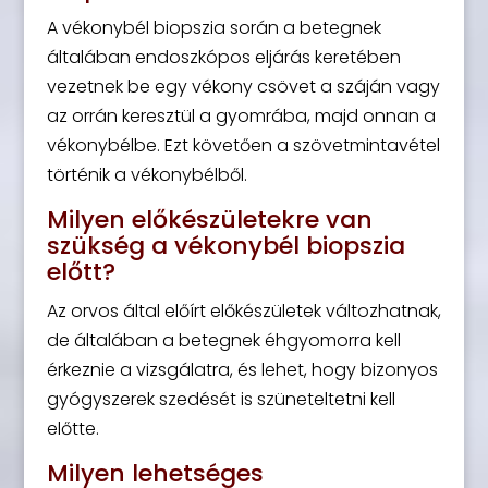
A vékonybél biopszia során a betegnek
általában endoszkópos eljárás keretében
vezetnek be egy vékony csövet a száján vagy
az orrán keresztül a gyomrába, majd onnan a
vékonybélbe. Ezt követően a szövetmintavétel
történik a vékonybélből.
Milyen előkészületekre van
szükség a vékonybél biopszia
előtt?
Az orvos által előírt előkészületek változhatnak,
de általában a betegnek éhgyomorra kell
érkeznie a vizsgálatra, és lehet, hogy bizonyos
gyógyszerek szedését is szüneteltetni kell
előtte.
Milyen lehetséges