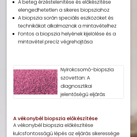
A beteg érzéstelenítése és előkészítése
elengedhetetlen a sikeres biopsziahoz
A biopszia során speciális eszközöket és
technikákat alkalmaznak a mintavételhez
Fontos a biopszia helyének kijelölése és a
mintavétel precíz végrehajtása
Nyirokcsomó-biopszia
szövettan: A
diagnosztikai
jelentőségű eljárás
A vékonybél biopszia előkészítése
A vékonybél biopszia előkészítése
kulcsfontosságú lépés az eljárás sikeressége