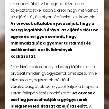
szempontjából. A betegnek előzetesen
tájékoztatást kell kapnia arról, hogy mit várhat
az eljárástól, és milyen lépéseket kell követnie.
Az orvosok általában javasolják, hogy a
beteg legalább 8 órával az eljárás előtt ne
egyen és ne igyon semmit, hogy
minimalizálják a gyomor tartalmát és
csökkentsék a szövődmények
kockázatát.
Ezen kívül fontos, hogy a beteg tájékoztassa
orvosát minden gyógyszerről, amit szed, mivel
bizonyos gyógyszerek, például
véralvadásgátlók, befolyásolhatják a biopszia
során fellépő vérzés kockázatát.
Az orvosok
esetleg javasolhatják a gyógyszerek
ideiglenes leállítását az eljárás előtt.
A