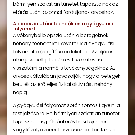
bármilyen szokatlan tünetet tapasztalnak az
eljárás után, azonnal forduljanak orvoshoz.
A biopszia utáni teendők és a gyógyulási
folyamat
A vékonybél biopszia után a betegeknek
néhány teendőt kell követniük a gyógyulási
folyamat elősegítése érdekében. Az eljárás
után javasolt pihenés és fokozatosan
visszatérni a normális tevékenységekhez. Az
orvosok általában javasolják, hogy a betegek
kerüljék az erőteljes fizikai aktivitást néhány
napig.
A gyógyulási folyamat során fontos figyelni a
test jelzéseire. Ha bármilyen szokatlan tünetet
tapasztalnak, például erős hasi fájdalmat
vagy lázat, azonnal orvoshoz kell fordulniuk.