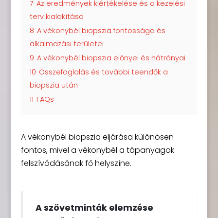
7
Az eredmények kiértékelése és a kezelési
terv kialakítása
8
A vékonybél biopszia fontossága és
alkalmazási területei
9
A vékonybél biopszia előnyei és hátrányai
10
Összefoglalás és további teendők a
biopszia után
11
FAQs
A vékonybél biopszia eljárása különösen
fontos, mivel a vékonybél a tápanyagok
felszívódásának fő helyszíne.
A szövetminták elemzése