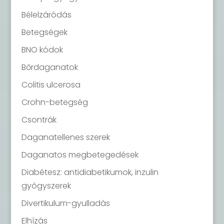
Bélelzáródás
Betegségek
BNO kódok
Bőrdaganatok
Colitis ulcerosa
Crohn-betegség
Csontrák
Daganatellenes szerek
Daganatos megbetegedések
Diabétesz: antidiabetikumok, inzulin
gyógyszerek
Divertikulum-gyulladás
Elhízás