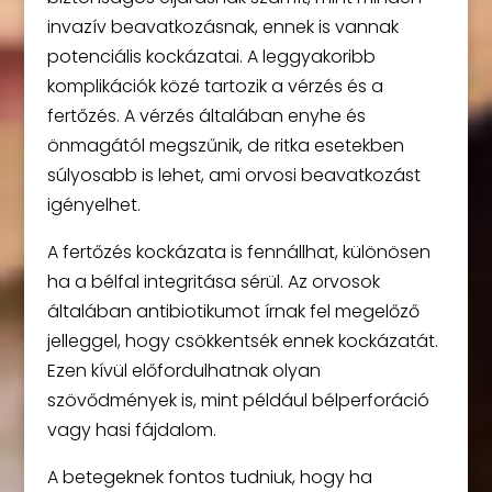
invazív beavatkozásnak, ennek is vannak
potenciális kockázatai. A leggyakoribb
komplikációk közé tartozik a vérzés és a
fertőzés. A vérzés általában enyhe és
önmagától megszűnik, de ritka esetekben
súlyosabb is lehet, ami orvosi beavatkozást
igényelhet.
A fertőzés kockázata is fennállhat, különösen
ha a bélfal integritása sérül. Az orvosok
általában antibiotikumot írnak fel megelőző
jelleggel, hogy csökkentsék ennek kockázatát.
Ezen kívül előfordulhatnak olyan
szövődmények is, mint például bélperforáció
vagy hasi fájdalom.
A betegeknek fontos tudniuk, hogy ha