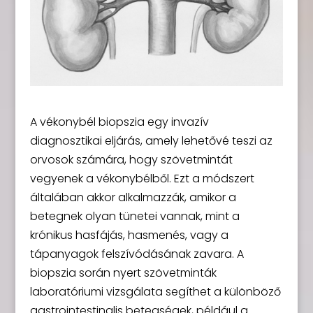
A vékonybél biopszia egy invazív
diagnosztikai eljárás, amely lehetővé teszi az
orvosok számára, hogy szövetmintát
vegyenek a vékonybélből. Ezt a módszert
általában akkor alkalmazzák, amikor a
betegnek olyan tünetei vannak, mint a
krónikus hasfájás, hasmenés, vagy a
tápanyagok felszívódásának zavara. A
biopszia során nyert szövetminták
laboratóriumi vizsgálata segíthet a különböző
gastrointestinalis betegségek, például a