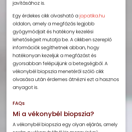
javításához is.
Egy érdekes cikk olvasható a
jopatika.hu
oldalon, amely a megfázás legjobb
gyógymódjait és hatékony kezelési
lehetőségeit mutatja be. A cikkben szereplő
információk segíthetnek abban, hogy
hatékonyan kezeljük a megfázást és
gyorsabban felépüljünk a betegségből. A
vékonybél biopszia menetéről szóló cikk
olvasása után érdemes átnézni ezt a hasznos
anyagot is.
FAQs
Mi a vékonybél biopszia?
A vékonybél biopszia egy olyan eljárás, amely