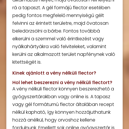
rá a tapaszt. A gél formájú flector esetében
pedig fontos megfelelő mennyiségű gélt
felvinni az érintett területre, majd óvatosan
beledörzsölni a bőrbe. Fontos továbbá
elkerülni a szemmel való érintkezést vagy
nyálkahártyákra való felviteleket, valamint
kerülni az alkalmazott terület napfénynek való
kitettségét is.
Kinek ajánlott a vény nélküli flector?
Hol lehet beszerezni a vény nélküli flectort?
A vény nélküli flector könnyen beszerezhető a
gyógyszertárakban vagy online is. A tapasz
vagy gél formátumú flector általában recept
nélkül kapható, így könnyen hozzájuthatunk
hozzá anélkül, hogy orvoshoz kellene
fordulnunk. Emellett sok online gyógyszertár is