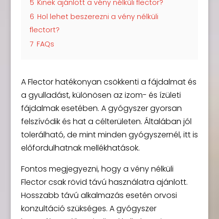
5
Kinek ajánlott a vény nélküli flector?
6
Hol lehet beszerezni a vény nélküli
flectort?
7
FAQs
A Flector hatékonyan csökkenti a fájdalmat és
a gyulladást, különösen az izom- és ízületi
fájdalmak esetében. A gyógyszer gyorsan
felszívódik és hat a célterületen. Általában jól
tolerálható, de mint minden gyógyszernél, itt is
előfordulhatnak mellékhatások.
Fontos megjegyezni, hogy a vény nélküli
Flector csak rövid távú használatra ajánlott.
Hosszabb távú alkalmazás esetén orvosi
konzultáció szükséges. A gyógyszer