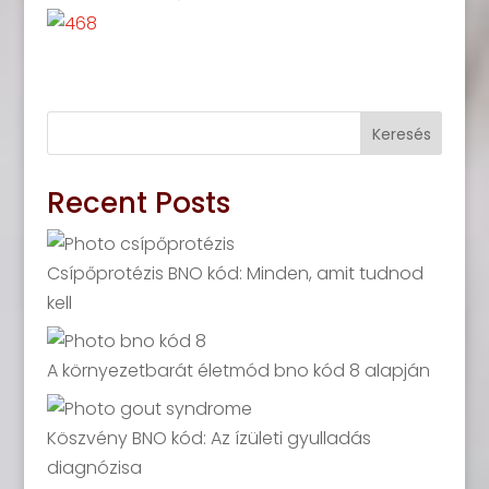
Keresés
Recent Posts
Csípőprotézis BNO kód: Minden, amit tudnod
kell
A környezetbarát életmód bno kód 8 alapján
Köszvény BNO kód: Az ízületi gyulladás
diagnózisa