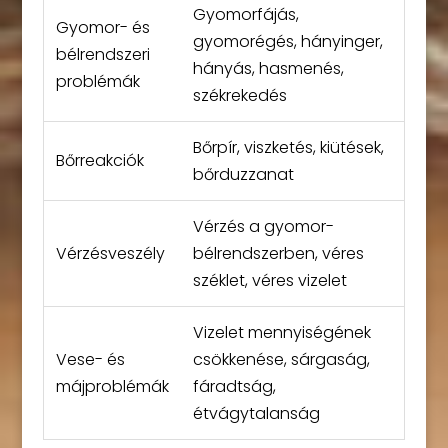
Gyomorfájás,
Gyomor- és
gyomorégés, hányinger,
bélrendszeri
hányás, hasmenés,
problémák
székrekedés
Bőrpír, viszketés, kiütések,
Bőrreakciók
bőrduzzanat
Vérzés a gyomor-
Vérzésveszély
bélrendszerben, véres
széklet, véres vizelet
Vizelet mennyiségének
Vese- és
csökkenése, sárgaság,
májproblémák
fáradtság,
étvágytalanság