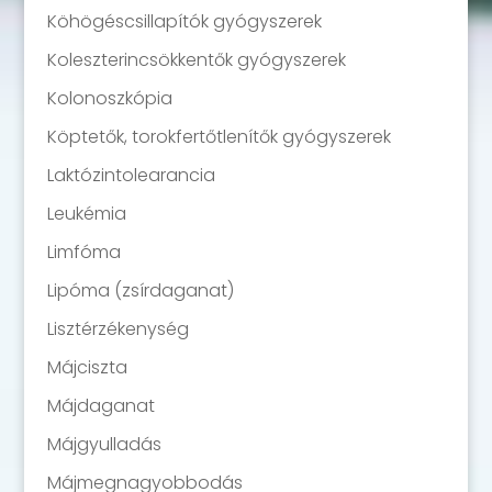
Köhögéscsillapítók gyógyszerek
Koleszterincsökkentők gyógyszerek
Kolonoszkópia
Köptetők, torokfertőtlenítők gyógyszerek
Laktózintolearancia
Leukémia
Limfóma
Lipóma (zsírdaganat)
Lisztérzékenység
Májciszta
Májdaganat
Májgyulladás
Májmegnagyobbodás