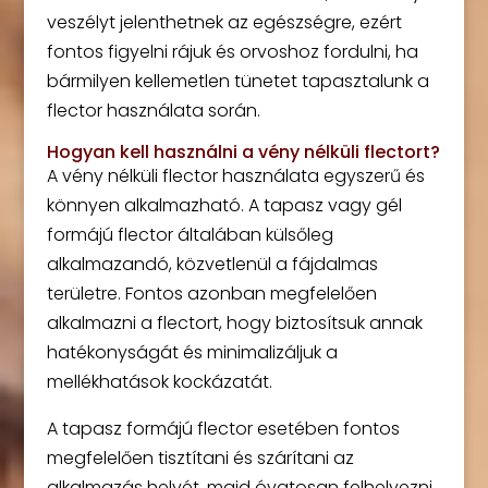
veszélyt jelenthetnek az egészségre, ezért
fontos figyelni rájuk és orvoshoz fordulni, ha
bármilyen kellemetlen tünetet tapasztalunk a
flector használata során.
Hogyan kell használni a vény nélküli flectort?
A vény nélküli flector használata egyszerű és
könnyen alkalmazható. A tapasz vagy gél
formájú flector általában külsőleg
alkalmazandó, közvetlenül a fájdalmas
területre. Fontos azonban megfelelően
alkalmazni a flectort, hogy biztosítsuk annak
hatékonyságát és minimalizáljuk a
mellékhatások kockázatát.
A tapasz formájú flector esetében fontos
megfelelően tisztítani és szárítani az
alkalmazás helyét, majd óvatosan felhelyezni