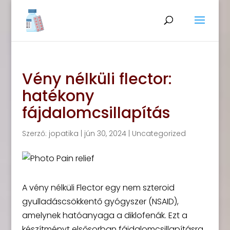
Vény nélküli flector:
hatékony
fájdalomcsillapítás
Szerző:
jopatika
|
jún 30, 2024
|
Uncategorized
A vény nélküli Flector egy nem szteroid
gyulladáscsökkentő gyógyszer (NSAID),
amelynek hatóanyaga a diklofenák. Ezt a
készítményt elsősorban fájdalomcsillapításra