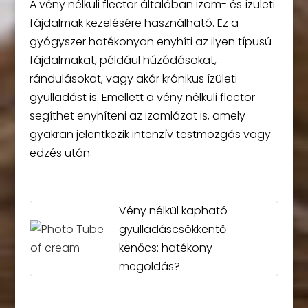
A vény nélküli flector általában izom- és ízületi
fájdalmak kezelésére használható. Ez a
gyógyszer hatékonyan enyhíti az ilyen típusú
fájdalmakat, például húzódásokat,
rándulásokat, vagy akár krónikus ízületi
gyulladást is. Emellett a vény nélküli flector
segíthet enyhíteni az izomlázat is, amely
gyakran jelentkezik intenzív testmozgás vagy
edzés után.
Vény nélkül kapható
gyulladáscsökkentő
kenőcs: hatékony
megoldás?