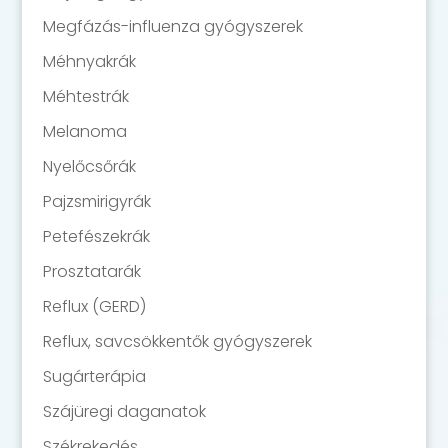
Megfázás-influenza gyógyszerek
Méhnyakrák
Méhtestrák
Melanoma
Nyelőcsőrák
Pajzsmirigyrák
Petefészekrák
Prosztatarák
Reflux (GERD)
Reflux, savcsökkentők gyógyszerek
Sugárterápia
Szájüregi daganatok
Székrekedés