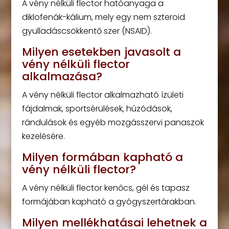
A vény nélküli flector hatóanyaga a
diklofenák-kálium, mely egy nem szteroid
gyulladáscsökkentő szer (NSAID).
Milyen esetekben javasolt a
vény nélküli flector
alkalmazása?
A vény nélküli flector alkalmazható ízületi
fájdalmak, sportsérülések, húzódások,
rándulások és egyéb mozgásszervi panaszok
kezelésére.
Milyen formában kapható a
vény nélküli flector?
A vény nélküli flector kenőcs, gél és tapasz
formájában kapható a gyógyszertárakban.
Milyen mellékhatásai lehetnek a