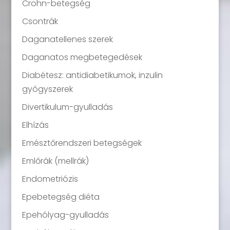
Crohn-betegség
Csontrák
Daganatellenes szerek
Daganatos megbetegedések
Diabétesz: antidiabetikumok, inzulin
gyógyszerek
Divertikulum-gyulladás
Elhízás
Emésztőrendszeri betegségek
Emlőrák (mellrák)
Endometriózis
Epebetegség diéta
Epehólyag-gyulladás