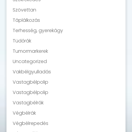
Szövettan
Táplálkozás
Terhesség, gyerekágy
Tüdőrák
Tumormarkerek
Uncategorized
Vakbélgyulladás
Vastagbélpolip
Vastagbélpolip
Vastagbélrák
Végbélrák
Végbélrepedés