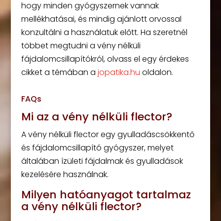
hogy minden gyógyszernek vannak
mellékhatásai, és mindig ajánlott orvossal
konzultálni a használatuk előtt. Ha szeretnél
többet megtudni a vény nélküli
fájdalomcsillapítókról, olvass el egy érdekes
cikket a témában a
jopatika.hu
oldalon.
FAQs
Mi az a vény nélküli flector?
A vény nélküli flector egy gyulladáscsökkentő
és fájdalomcsillapító gyógyszer, melyet
általában ízületi fájdalmak és gyulladások
kezelésére használnak.
Milyen hatóanyagot tartalmaz
a vény nélküli flector?