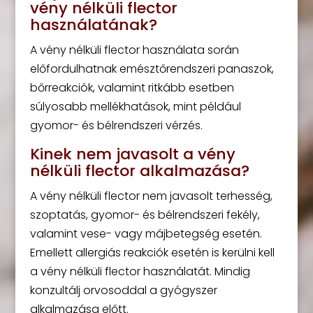
vény nélküli flector
használatának?
A vény nélküli flector használata során
előfordulhatnak emésztőrendszeri panaszok,
bőrreakciók, valamint ritkább esetben
súlyosabb mellékhatások, mint például
gyomor- és bélrendszeri vérzés.
Kinek nem javasolt a vény
nélküli flector alkalmazása?
A vény nélküli flector nem javasolt terhesség,
szoptatás, gyomor- és bélrendszeri fekély,
valamint vese- vagy májbetegség esetén.
Emellett allergiás reakciók esetén is kerülni kell
a vény nélküli flector használatát. Mindig
konzultálj orvosoddal a gyógyszer
alkalmazása előtt.