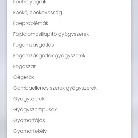
Epehólyagrák
Epekő, epekövesség
Epeproblémák
Fájdalomcsillapító gyógyszerek
Fogamzásgátlás
Fogamzásgátlók gyógyszerek
Fogászat
Gégerák
Gombaellenes szerek gyógyszerek
Gyógyszerek
Gyógyszertípusok
Gyomorfájás
Gyomorfekély