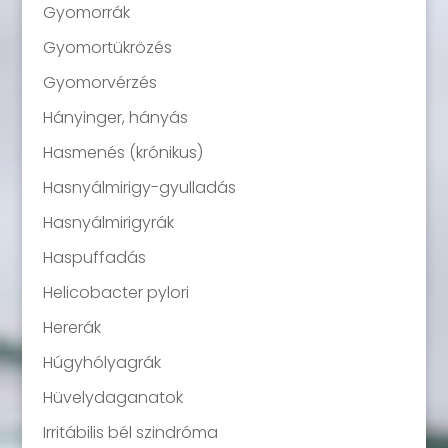
Gyomorrák
Gyomortükrözés
Gyomorvérzés
Hányinger, hányás
Hasmenés (krónikus)
Hasnyálmirigy-gyulladás
Hasnyálmirigyrák
Haspuffadás
Helicobacter pylori
Hererák
Húgyhólyagrák
Hüvelydaganatok
Irritábilis bél szindróma