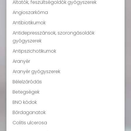
Altatók, feszültségoldók gyógyszerek
Angioszarkóma
Antibiotikumok
Antidepresszánsok, szorongásoldók
gyógyszerek
Antipszichotikumok
Aranyér
Aranyér gyógyszerek
Bélelzáródás
Betegségek
BNO kódok
Bőrdaganatok
Colitis ulcerosa