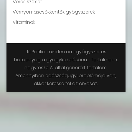
Véres széklet
Vérnyomáscsökkentők gyógyszerek
Vitaminok
JóPatika: minden ami gyógyszer és
hatóanyag a gyógykezelésben... Tartalmaink
nagyrésze AI által generált tartalom.
Amennyiben egészségügyi problémája van,
akkor keresse fel az orvosát.