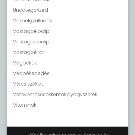
Uncategorized
Vakbélgyulladás
Vastagbélpolip
Vastagbélpolip
Vastagbélrák
Végbélrák
Végbélrepedés
Véres széklet
Vérnyomáscsökkentők gyógyszerek
Vitaminok