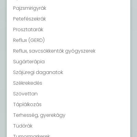
Pajzsmirigyrák
Petefészekrák
Prosztatarák
Reflux (GERD)
Reflux, savcsökkentők gyógyszerek
Sugárterápia
Szájüregi daganatok
Székrekedés
Szövettan
Táplálkozás
Terhesség, gyerekágy
Tüdőrák
Tumormarkerek