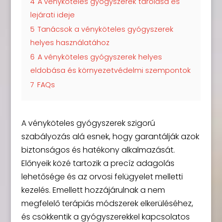
4
A vényköteles gyógyszerek tárolása és
lejárati ideje
5
Tanácsok a vényköteles gyógyszerek
helyes használatához
6
A vényköteles gyógyszerek helyes
eldobása és környezetvédelmi szempontok
7
FAQs
A vényköteles gyógyszerek szigorú
szabályozás alá esnek, hogy garantálják azok
biztonságos és hatékony alkalmazását.
Előnyeik közé tartozik a precíz adagolás
lehetősége és az orvosi felügyelet melletti
kezelés. Emellett hozzájárulnak a nem
megfelelő terápiás módszerek elkerüléséhez,
és csökkentik a gyógyszerekkel kapcsolatos