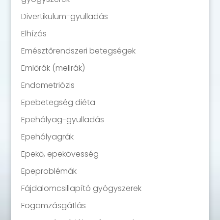
Divertikulum-gyulladás
Elhízás
Emésztőrendszeri betegségek
Emlőrák (mellrák)
Endometriózis
Epebetegség diéta
Epehólyag-gyulladás
Epehólyagrák
Epekő, epekövesség
Epeproblémák
Fájdalomcsillapító gyógyszerek
Fogamzásgátlás