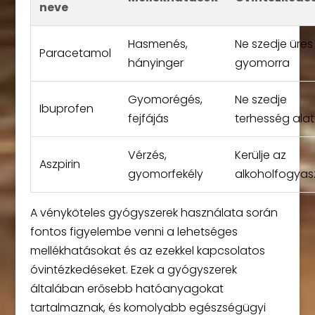
neve
Hasmenés,
Ne szedje üres
Paracetamol
hányinger
gyomorra
Gyomorégés,
Ne szedje
Ibuprofen
fejfájás
terhesség alat
Vérzés,
Kerülje az
Aszpirin
gyomorfekély
alkoholfogyas
A vényköteles gyógyszerek használata során
fontos figyelembe venni a lehetséges
mellékhatásokat és az ezekkel kapcsolatos
óvintézkedéseket. Ezek a gyógyszerek
általában erősebb hatóanyagokat
tartalmaznak, és komolyabb egészségügyi