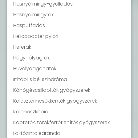
Hasnyálmirigy-gyulladás
Hasnyálmirigyrák
Haspuffadás
Helicobacter pylori
Hererák
Húgyhólyagrák
Hüvelydaganatok
Irritábilis bél szindróma
Köhögéscsillapítók gyógyszerek
Koleszterincsökkentők gyógyszerek
Kolonoszkópia
Köptetők, torokfertőtlenítők gyógyszerek
Laktózintolearancia