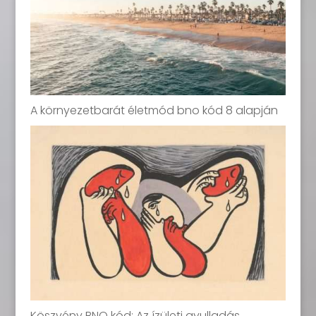
A környezetbarát életmód bno kód 8 alapján
Köszvény BNO kód: Az ízületi gyulladás