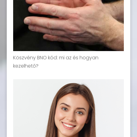
Köszvény BNO kód: mi az és hogyan
kezelhető?