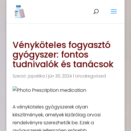
Vényköteles fogyasztó
gyógyszer: fontos
tudnivalók és tanácsok
Szerző:
jopatika
|
jún 30, 2024
|
Uncategorized
A vényköteles gyógyszerek olyan
készítmények, amelyek kizárólag orvosi
rendelvényre szerezhetők be. Ezek a
gyógyszerek jellemzően erősebb