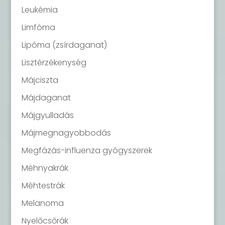
Leukémia
Limfóma
Lipóma (zsírdaganat)
Lisztérzékenység
Májciszta
Májdaganat
Májgyulladás
Májmegnagyobbodás
Megfázás-influenza gyógyszerek
Méhnyakrák
Méhtestrák
Melanoma
Nyelőcsőrák