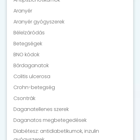
Aranyér
Aranyér gyógyszerek
Bélelzáródás
Betegségek
BNO kódok
Bőrdaganatok
Colitis ulcerosa
Crohn-betegség
Csontrák
Daganatellenes szerek
Daganatos megbetegedések
Diabétesz: antidiabetikumok, inzulin
gyógyszerek