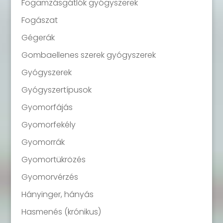
Fogamzásgátlók gyógyszerek
Fogászat
Gégerák
Gombaellenes szerek gyógyszerek
Gyógyszerek
Gyógyszertípusok
Gyomorfájás
Gyomorfekély
Gyomorrák
Gyomortükrözés
Gyomorvérzés
Hányinger, hányás
Hasmenés (krónikus)