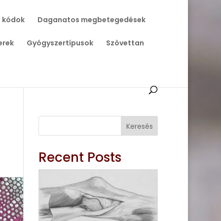
 kódok
Daganatos megbetegedések
erek
Gyógyszertípusok
Szövettan
Keresés
Recent Posts