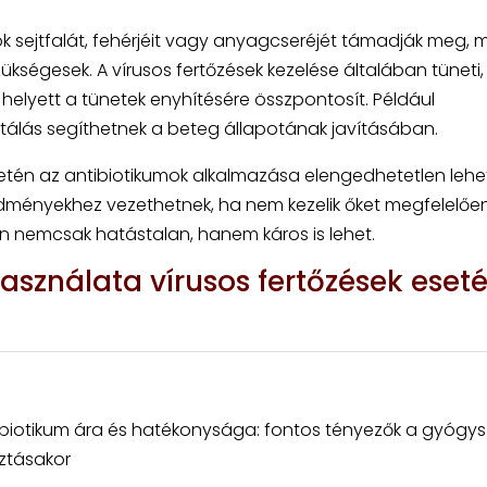
k sejtfalát, fehérjéit vagy anyagcseréjét támadják meg, 
ükségesek. A vírusos fertőzések kezelése általában tüneti,
helyett a tünetek enyhítésére összpontosít. Például
dratálás segíthetnek a beteg állapotának javításában.
setén az antibiotikumok alkalmazása elengedhetetlen lehet
dményekhez vezethetnek, ha nem kezelik őket megfelelően
n nemcsak hatástalan, hanem káros is lehet.
asználata vírusos fertőzések eset
ibiotikum ára és hatékonysága: fontos tényezők a gyógys
sztásakor