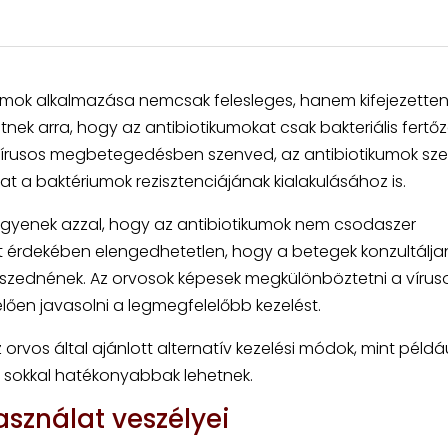
kumok alkalmazása nemcsak felesleges, hanem kifejezetten
etnek arra, hogy az antibiotikumokat csak bakteriális fertő
i vírusos megbetegedésben szenved, az antibiotikumok sz
 a baktériumok rezisztenciájának kialakulásához is.
legyenek azzal, hogy az antibiotikumok nem csodaszer
at érdekében elengedhetetlen, hogy a betegek konzultálja
t szednének. Az orvosok képesek megkülönböztetni a vírus
elően javasolni a legmegfelelőbb kezelést.
 orvos által ajánlott alternatív kezelési módok, mint példá
és sokkal hatékonyabbak lehetnek.
asználat veszélyei