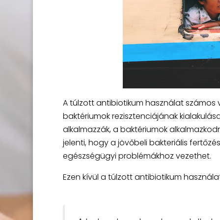
A túlzott antibiotikum használat számos v
baktériumok rezisztenciájának kialakulása
alkalmazzák, a baktériumok alkalmazkodn
jelenti, hogy a jövőbeli bakteriális fertő
egészségügyi problémákhoz vezethet.
Ezen kívül a túlzott antibiotikum használ