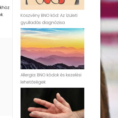
ükhöz
ok
Köszvény BNO kód: Az ízületi
gyulladás diagnózisa
Allergia: BNO kódok és kezelési
lehetőségek