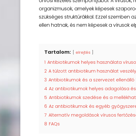
orvosi kezelés szempontjából. A vírusok, 
organizmusok, amelyek képesek szaporodn
szükséges struktúrákkal. Ezzel szemben 
ellen hatnak, és nem képesek a vírusok el
Tartalom:
elrejtés
1
Antibiotikumok helyes használata vírus
2
A túlzott antibiotikum használat veszély
3
Antibiotikumok és a szervezet ellenáll
4
Az antibiotikumok helyes adagolása é
5
Antibiotikumok szedése és a mellékha
6
Az antibiotikumok és egyéb gyógyszer
7
Alternatív megoldások vírusos fertőzé
8
FAQs