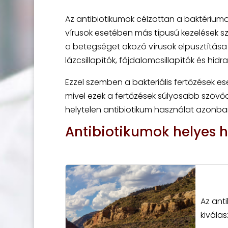
Az antibiotikumok célzottan a baktériumo
vírusok esetében más típusú kezelések sz
a betegséget okozó vírusok elpusztítása 
lázcsillapítók, fájdalomcsillapítók és hi
Ezzel szemben a bakteriális fertőzések e
mivel ezek a fertőzések súlyosabb szövő
helytelen antibiotikum használat azonba
Antibiotikumok helyes h
Az ant
kivála