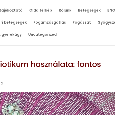
tájékoztató
Oldaltérkép
Rólunk
Betegségek
BNO
ri betegségek
Fogamzásgátlás
Fogászat
Gyógysz
, gyerekágy
Uncategorized
biotikum használata: fontos
ed