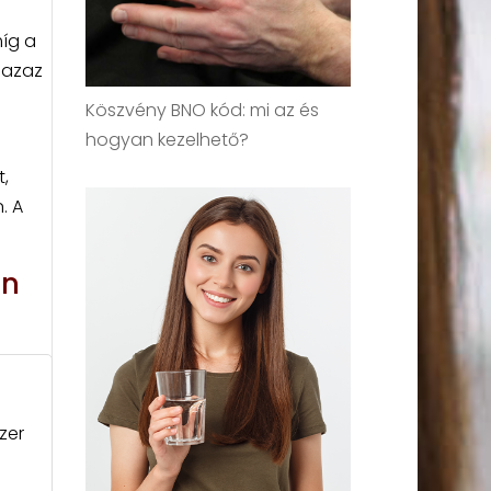
míg a
 azaz
Köszvény BNO kód: mi az és
hogyan kezelhető?
,
. A
én
zer