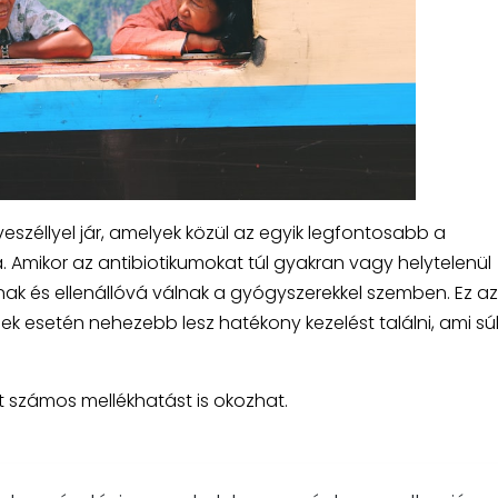
eszéllyel jár, amelyek közül az egyik legfontosabb a
. Amikor az antibiotikumokat túl gyakran vagy helytelenül
ak és ellenállóvá válnak a gyógyszerekkel szemben. Ez az
zések esetén nehezebb lesz hatékony kezelést találni, ami sú
at számos mellékhatást is okozhat.