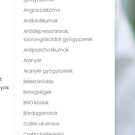
Angioszarkóma
Antibiotikumok
Antidepresszánsok,
szorongásoldók gyógyszerek
Antipszichotikumok
Aranyér
Aranyér gyógyszerek
t
Bélelzáródás
lyos
Betegségek
BNO kódok
Bőrdaganatok
Colitis ulcerosa
Crohn-betegség