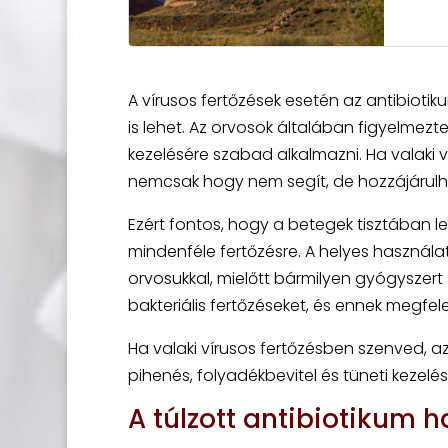
A vírusos fertőzések esetén az antibioti
is lehet. Az orvosok általában figyelmezt
kezelésére szabad alkalmazni. Ha valak
nemcsak hogy nem segít, de hozzájárulhat
Ezért fontos, hogy a betegek tisztában 
mindenféle fertőzésre. A helyes használ
orvosukkal, mielőtt bármilyen gyógyszer
bakteriális fertőzéseket, és ennek megfel
Ha valaki vírusos fertőzésben szenved, az
pihenés, folyadékbevitel és tüneti kezel
A túlzott antibiotikum h