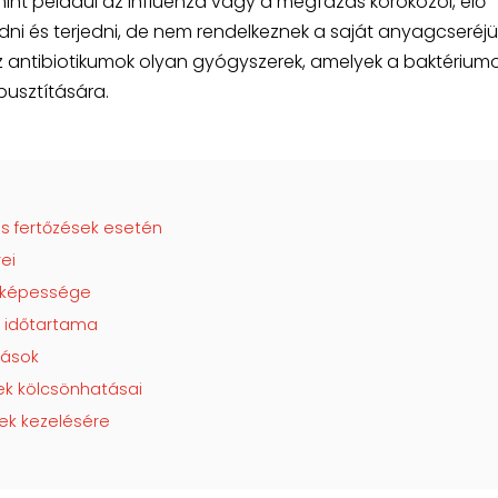
mint például az influenza vagy a megfázás kórokozói, élő
i és terjedni, de nem rendelkeznek a saját anyagcseréj
az antibiotikumok olyan gyógyszerek, amelyek a baktérium
pusztítására.
os fertőzések esetén
ei
ó képessége
s időtartama
tások
ek kölcsönhatásai
sek kezelésére