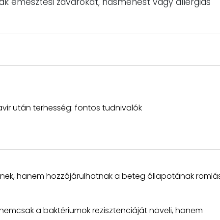
ak emésztési zavarokat, hasmenést vagy allergiás
avir után terhesség: fontos tudnivalók
enek, hanem hozzájárulhatnak a beteg állapotának roml
 nemcsak a baktériumok rezisztenciáját növeli, hanem