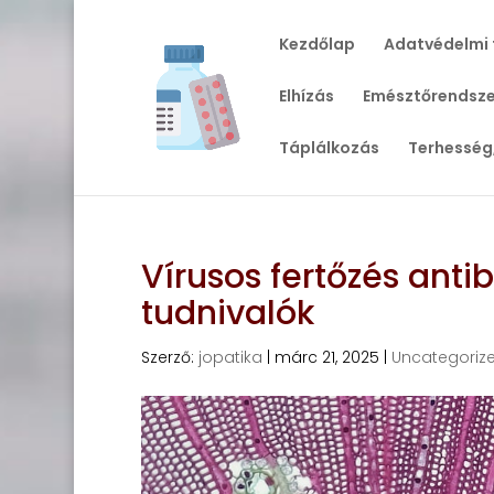
Kezdőlap
Adatvédelmi 
Elhízás
Emésztőrendsze
Táplálkozás
Terhesség
Vírusos fertőzés anti
tudnivalók
Szerző:
jopatika
|
márc 21, 2025
|
Uncategoriz