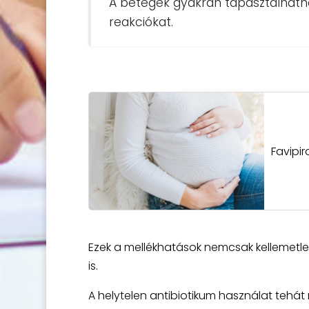
A betegek gyakran tapasztalhatn
reakciókat.
Favipir
Ezek a mellékhatások nemcsak kellemetl
is.
A helytelen antibiotikum használat tehát