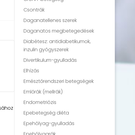
Csontrák
Daganatellenes szerek
Daganatos megbetegedések
Diabétesz: antidiabetikumok,
inzulin gyógyszerek
Divertikulum-gyulladás
Elhízás
Emésztőrendszeri betegségek
Emlőrák (mellrák)
Endometriózis
ásához
Epebetegség diéta
Epehólyag-gyulladás
Epehólyagrák