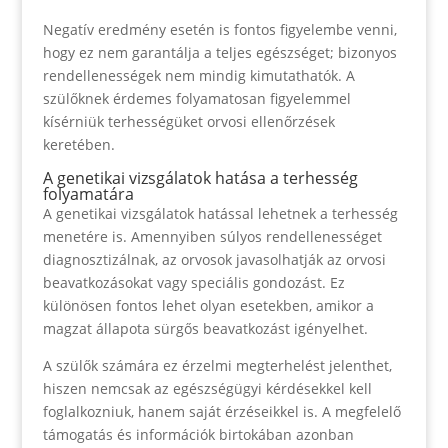
Negatív eredmény esetén is fontos figyelembe venni,
hogy ez nem garantálja a teljes egészséget; bizonyos
rendellenességek nem mindig kimutathatók. A
szülőknek érdemes folyamatosan figyelemmel
kísérniük terhességüket orvosi ellenőrzések
keretében.
A genetikai vizsgálatok hatása a terhesség
folyamatára
A genetikai vizsgálatok hatással lehetnek a terhesség
menetére is. Amennyiben súlyos rendellenességet
diagnosztizálnak, az orvosok javasolhatják az orvosi
beavatkozásokat vagy speciális gondozást. Ez
különösen fontos lehet olyan esetekben, amikor a
magzat állapota sürgős beavatkozást igényelhet.
A szülők számára ez érzelmi megterhelést jelenthet,
hiszen nemcsak az egészségügyi kérdésekkel kell
foglalkozniuk, hanem saját érzéseikkel is. A megfelelő
támogatás és információk birtokában azonban