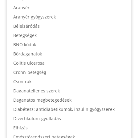
Aranyér
Aranyér gyógyszerek
Bélelzáródás
Betegségek
BNO kódok
Bőrdaganatok
Colitis ulcerosa
Crohn-betegség
Csontrák
Daganatellenes szerek
Daganatos megbetegedések
Diabétesz: antidiabetikumok, inzulin gyógyszerek
Divertikulum-gyulladás
Elhízás
Emésztőrendszeri betegségek