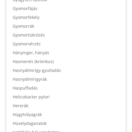
Gyomorfájás
Gyomorfekély
Gyomorrák
Gyomortükrözés
Gyomorvérzés
Hányinger, hányás
Hasmenés (krónikus)
Hasnyálmirigy-gyulladás
Hasnyálmirigyrák
Haspuffadás
Helicobacter pylori
Hererák
Húgyhólyagrák
Hüvelydaganatok