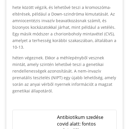
hete között végzik, és lehetővé teszi a kromoszóma-
eltérések, például a Down-szindróma kimutatását. Az
amniocentézis invazív beavatkozásnak számít, és
bizonyos kockázatokkal járhat, mint például a vetélés.
Egy másik módszer a chorionboholy mintavétel (CVS),
amelyet a terhesség korábbi szakaszában, általában a
10-13.
héten végeznek. Ekkor a méhlepényből vesznek
mintát, amely szintén lehetővé teszi a genetikai
rendellenességek azonosítását. A nem-invazív
prenatális tesztelés (NIPT) egy újabb lehetőség, amely
során az anyai vérből nyernek információt a magzat
genetikai állapotáról.
Antibiotikum szedése
covid alatt: fontos