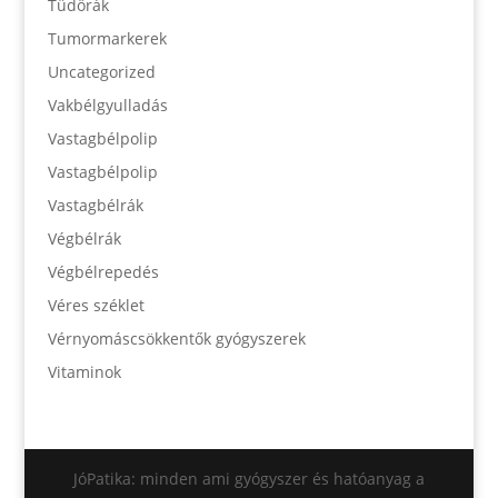
Tüdőrák
Tumormarkerek
Uncategorized
Vakbélgyulladás
Vastagbélpolip
Vastagbélpolip
Vastagbélrák
Végbélrák
Végbélrepedés
Véres széklet
Vérnyomáscsökkentők gyógyszerek
Vitaminok
JóPatika: minden ami gyógyszer és hatóanyag a