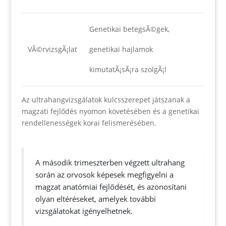
Genetikai betegsÃ©gek,
VÃ©rvizsgÃ¡lat
genetikai hajlamok
kimutatÃ¡sÃ¡ra szolgÃ¡l
Az ultrahangvizsgálatok kulcsszerepet játszanak a
magzati fejlődés nyomon követésében és a genetikai
rendellenességek korai felismerésében.
A második trimeszterben végzett ultrahang
során az orvosok képesek megfigyelni a
magzat anatómiai fejlődését, és azonosítani
olyan eltéréseket, amelyek további
vizsgálatokat igényelhetnek.