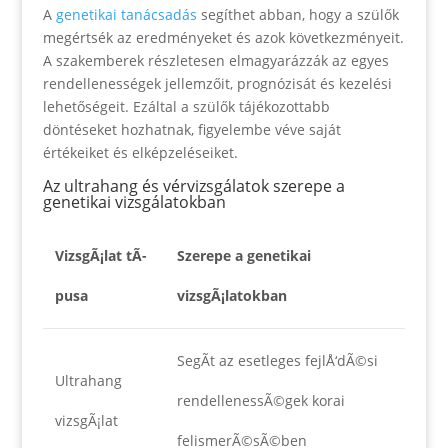
A
genetikai tanácsadás
segíthet abban, hogy a szülők
megértsék az eredményeket és azok következményeit.
A szakemberek részletesen elmagyarázzák az egyes
rendellenességek jellemzőit, prognózisát és kezelési
lehetőségeit. Ezáltal a szülők tájékozottabb
döntéseket hozhatnak, figyelembe véve saját
értékeiket és elképzeléseiket.
Az ultrahang és vérvizsgálatok szerepe a
genetikai vizsgálatokban
VizsgÃ¡lat tÃ­
Szerepe a genetikai
pusa
vizsgÃ¡latokban
SegÃ­t az esetleges fejlÅ‘dÃ©si
Ultrahang
rendellenessÃ©gek korai
vizsgÃ¡lat
felismerÃ©sÃ©ben