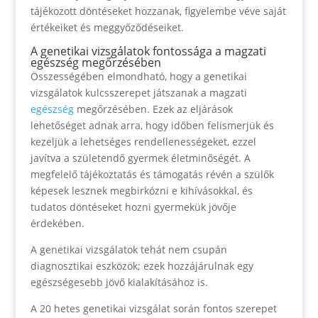
tájékozott döntéseket hozzanak, figyelembe véve saját
értékeiket és meggyőződéseiket.
A genetikai vizsgálatok fontossága a magzati
egészség megőrzésében
Összességében elmondható, hogy a genetikai
vizsgálatok kulcsszerepet játszanak a magzati
egészség
megőrzésében. Ezek az eljárások
lehetőséget adnak arra, hogy időben felismerjük és
kezeljük a lehetséges rendellenességeket, ezzel
javítva a születendő gyermek életminőségét. A
megfelelő tájékoztatás és támogatás révén a szülők
képesek lesznek megbirkózni e kihívásokkal, és
tudatos döntéseket hozni gyermekük jövője
érdekében.
A genetikai vizsgálatok tehát nem csupán
diagnosztikai eszközök; ezek hozzájárulnak egy
egészségesebb jövő kialakításához is.
A 20 hetes genetikai vizsgálat során fontos szerepet