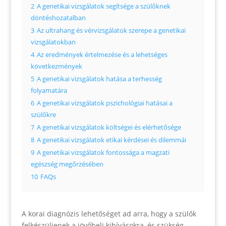
2
A genetikai vizsgálatok segítsége a szülőknek
döntéshozatalban
3
Az ultrahang és vérvizsgálatok szerepe a genetikai
vizsgálatokban
4
Az eredmények értelmezése és a lehetséges
következmények
5
A genetikai vizsgálatok hatása a terhesség
folyamatára
6
A genetikai vizsgálatok pszichológiai hatásai a
szülőkre
7
A genetikai vizsgálatok költségei és elérhetősége
8
A genetikai vizsgálatok etikai kérdései és dilemmái
9
A genetikai vizsgálatok fontossága a magzati
egészség megőrzésében
10
FAQs
A korai diagnózis lehetőséget ad arra, hogy a szülők
felkészüljenek a jövőbeli kihívásokra, és szükség