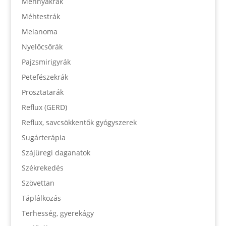
Méhnyakrák
Méhtestrák
Melanoma
Nyelőcsőrák
Pajzsmirigyrák
Petefészekrák
Prosztatarák
Reflux (GERD)
Reflux, savcsökkentők gyógyszerek
Sugárterápia
Szájüregi daganatok
Székrekedés
Szövettan
Táplálkozás
Terhesség, gyerekágy