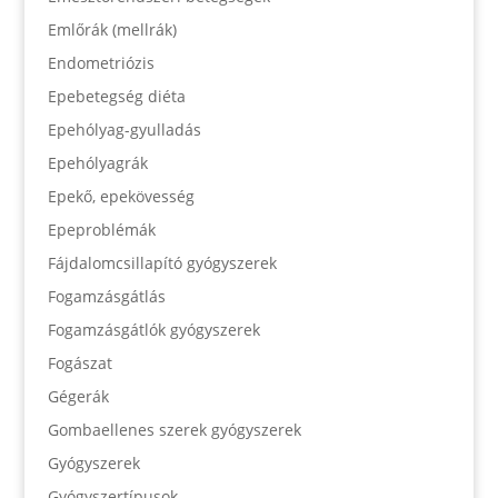
Emlőrák (mellrák)
Endometriózis
Epebetegség diéta
Epehólyag-gyulladás
Epehólyagrák
Epekő, epekövesség
Epeproblémák
Fájdalomcsillapító gyógyszerek
Fogamzásgátlás
Fogamzásgátlók gyógyszerek
Fogászat
Gégerák
Gombaellenes szerek gyógyszerek
Gyógyszerek
Gyógyszertípusok