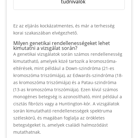
tudnivalók
Ez az eljárás kockázatmentes, és már a terhesség
korai szakaszában elvégezhető.
Milyen genetikai rendellenességeket lehet
kimutatni a vizsgálat során?
A genetikai vizsgálatok során számos rendellenesség
kimutatható, amelyek közé tartozik a kromoszóma-
eltérések, mint például a Down-szindróma (21-es
kromoszóma triszómiája), az Edwards-szindróma (18-
as kromoszóma triszómiája) és a Patau-szindróma
(13-as kromoszóma triszómiája). Ezen kívül számos
monogénes betegség is azonosítható, mint például a
cisztás fibrózis vagy a Huntington-kór. A vizsgálatok
során kimutatható rendellenességek spektruma
széleskörű, és magában foglalja az örökletes
betegségeket is, amelyek családi halmozódást
mutathatnak.