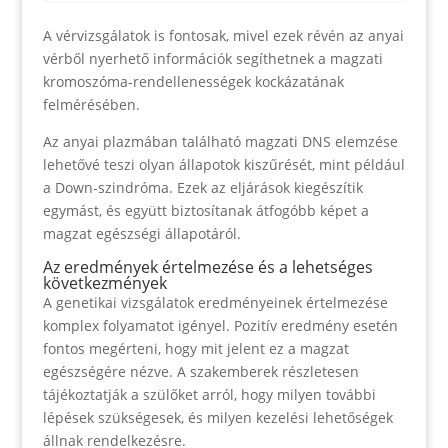
A vérvizsgálatok is fontosak, mivel ezek révén az anyai
vérből nyerhető információk segíthetnek a magzati
kromoszóma-rendellenességek kockázatának
felmérésében.
Az anyai plazmában található magzati DNS elemzése
lehetővé teszi olyan állapotok kiszűrését, mint például
a Down-szindróma. Ezek az eljárások kiegészítik
egymást, és együtt biztosítanak átfogóbb képet a
magzat egészségi állapotáról.
Az eredmények értelmezése és a lehetséges
következmények
A genetikai vizsgálatok eredményeinek értelmezése
komplex folyamatot igényel. Pozitív eredmény esetén
fontos megérteni, hogy mit jelent ez a magzat
egészségére nézve. A szakemberek részletesen
tájékoztatják a szülőket arról, hogy milyen további
lépések szükségesek, és milyen kezelési lehetőségek
állnak rendelkezésre.