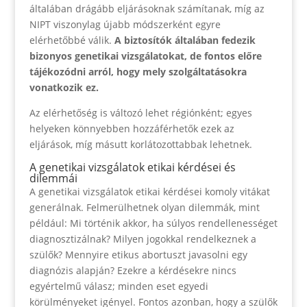
általában drágább eljárásoknak számítanak, míg az
NIPT viszonylag újabb módszerként egyre
elérhetőbbé válik.
A biztosítók általában fedezik
bizonyos genetikai vizsgálatokat, de fontos előre
tájékozódni arról, hogy mely szolgáltatásokra
vonatkozik ez.
Az elérhetőség is változó lehet régiónként; egyes
helyeken könnyebben hozzáférhetők ezek az
eljárások, míg másutt korlátozottabbak lehetnek.
A genetikai vizsgálatok etikai kérdései és
dilemmái
A genetikai vizsgálatok etikai kérdései komoly vitákat
generálnak. Felmerülhetnek olyan dilemmák, mint
például: Mi történik akkor, ha súlyos rendellenességet
diagnosztizálnak? Milyen jogokkal rendelkeznek a
szülők? Mennyire etikus abortuszt javasolni egy
diagnózis alapján? Ezekre a kérdésekre nincs
egyértelmű válasz; minden eset egyedi
körülményeket igényel. Fontos azonban, hogy a szülők