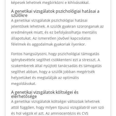
képesek lehetnek megbirkózni e kihívásokkal.
A genetikai vizsgálatok pszichológiai hatásai a
szülőkre
A genetikai vizsgálatok pszichológiai hatásai
jelentősek lehetnek. A szülők gyakran szoronganak az
eredmények miatt, és ez befolyásolhatja mentális
állapotukat. Az ismeretlen jövővel kapcsolatos
félelmek és aggodalmak gyakoriak ilyenkor.
Fontos hangsúlyozni, hogy pszichológiai támogatás
igénybevétele segíthet csökkenteni ezt a stresszt. A
szakemberek által nyújtott tanácsadás és támogatás
segíthet abban, hogy a szülők jobban megértsék
helyzetüket és megtalálják az optimális
megoldásokat.
A genetikai vizsgálatok költségei és
elérhetősége
A genetikai vizsgálatok költségei változóak lehetnek
attól függően, hogy milyen típusú vizsgálatról van szó
és hol végzik el azt. Az amniocentézis és CVS