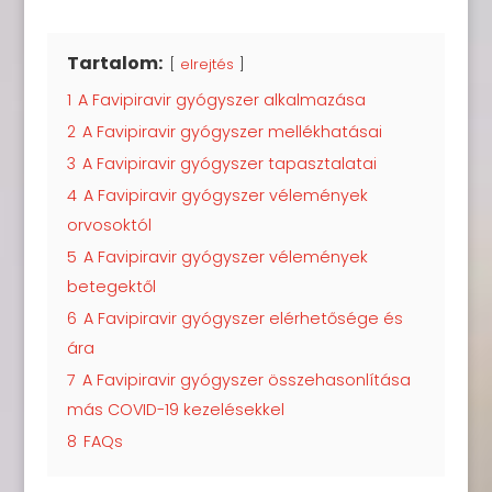
Tartalom:
elrejtés
1
A Favipiravir gyógyszer alkalmazása
2
A Favipiravir gyógyszer mellékhatásai
3
A Favipiravir gyógyszer tapasztalatai
4
A Favipiravir gyógyszer vélemények
orvosoktól
5
A Favipiravir gyógyszer vélemények
betegektől
6
A Favipiravir gyógyszer elérhetősége és
ára
7
A Favipiravir gyógyszer összehasonlítása
más COVID-19 kezelésekkel
8
FAQs