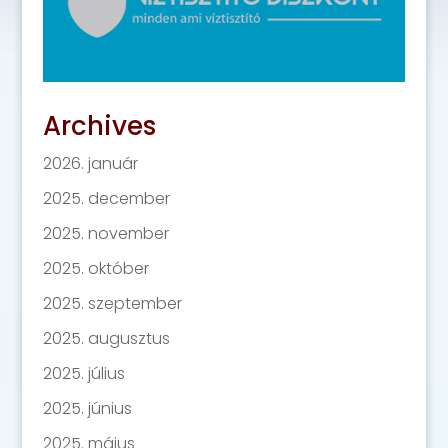
Archives
2026. január
2025. december
2025. november
2025. október
2025. szeptember
2025. augusztus
2025. július
2025. június
2025. május