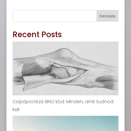
Keresés
Recent Posts
Csípőprotézis BNO kód: Minden, amit tudnod
kell