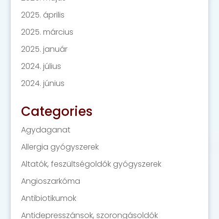
2025. április
2025. március
2025. január
2024. július
2024. június
Categories
Agydaganat
Allergia gyógyszerek
Altatók, feszültségoldók gyógyszerek
Angioszarkóma
Antibiotikumok
Antidepresszánsok, szorongásoldók