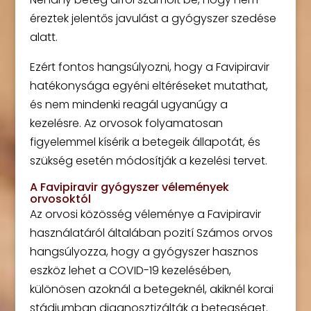
éreztek jelentős javulást a gyógyszer szedése
alatt.
Ezért fontos hangsúlyozni, hogy a Favipiravir
hatékonysága egyéni eltéréseket mutathat,
és nem mindenki reagál ugyanúgy a
kezelésre. Az orvosok folyamatosan
figyelemmel kísérik a betegeik állapotát, és
szükség esetén módosítják a kezelési tervet.
A Favipiravir gyógyszer vélemények
orvosoktól
Az orvosi közösség véleménye a Favipiravir
használatáról általában pozití Számos orvos
hangsúlyozza, hogy a gyógyszer hasznos
eszköz lehet a COVID-19 kezelésében,
különösen azoknál a betegeknél, akiknél korai
stádiumban diagnosztizálták a betegséget.