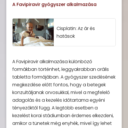
A Favipiravir gyógyszer alkalmazása
Cisplatin: Az ár és
hatások
A Favipiravir alkalmazása különböző
formákban történhet, leggyakrabban orális
tabletta formájában. A gyógyszer szedésének
megkezdése előtt fontos, hogy a betegek
konzultáljanak orvosukkal, mivel a megfelelő
adagolás és a kezelés időtartama egyéni
tényezőktől függ. A legtöbb esetben a
kezelést korai stádiumban érdemes elkezdeni,
amikor a tünetek még enyhék, mivel így lehet