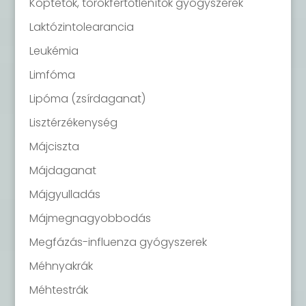
Köptetők, torokfertőtlenítők gyógyszerek
Laktózintolearancia
Leukémia
Limfóma
Lipóma (zsírdaganat)
Lisztérzékenység
Májciszta
Májdaganat
Májgyulladás
Májmegnagyobbodás
Megfázás-influenza gyógyszerek
Méhnyakrák
Méhtestrák