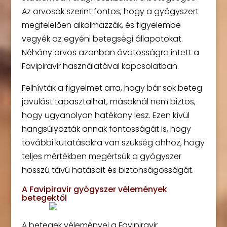
Az orvosok szerint fontos, hogy a gyógyszert
megfelelően alkalmazzák, és figyelembe
vegyék az egyéni betegségi állapotokat.
Néhány orvos azonban óvatosságra intett a
Favipiravir használatával kapcsolatban.
Felhívták a figyelmet arra, hogy bár sok beteg
javulást tapasztalhat, másoknál nem biztos,
hogy ugyanolyan hatékony lesz. Ezen kívül
hangsúlyozták annak fontosságát is, hogy
további kutatásokra van szükség ahhoz, hogy
teljes mértékben megértsük a gyógyszer
hosszú távú hatásait és biztonságosságát.
A Favipiravir gyógyszer vélemények
betegektől
A betegek véleményei a Favipiravir