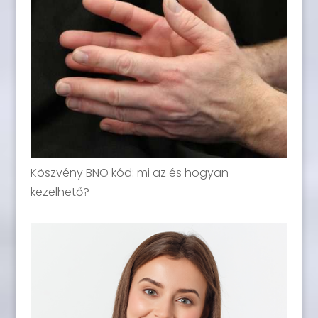
Köszvény BNO kód: mi az és hogyan
kezelhető?