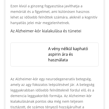
Ezen kívül a ginzeng fogyasztása javíthatja a
memóriát és a figyelmet, ami különösen hasznos
lehet az idősebb felnőttek számára, akiknél a kognitív
hanyatlás jelei már megjelenhetnek.
Az Alzheimer-kór kialakulása és tünetei
A vény nélkül kapható
aspirin ára és
használata
Az Alzheimer-kór egy neurodegeneratív betegség,
amely az agy fokozatos leépülésével jár. A betegség
leggyakrabban idősebb felnőtteknél fordul elő, és a
demencia leggyakoribb formája. Az Alzheimer-kór
kialakulásának pontos oka még nem teljesen
tisztázott, de számos tényező hozzájárulhat a