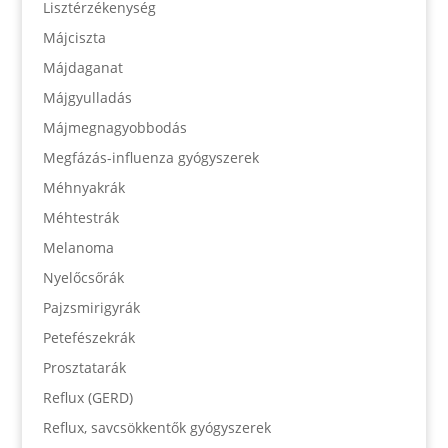
Lisztérzékenység
Májciszta
Májdaganat
Májgyulladás
Májmegnagyobbodás
Megfázás-influenza gyógyszerek
Méhnyakrák
Méhtestrák
Melanoma
Nyelőcsőrák
Pajzsmirigyrák
Petefészekrák
Prosztatarák
Reflux (GERD)
Reflux, savcsökkentők gyógyszerek