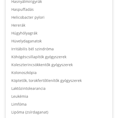
Hasnyálmirigyrák
Haspuffadás
Helicobacter pylori
Hererák
Húgyhólyagrák
Hüvelydaganatok
Irritábilis bél szindróma
Köhögéscsillapítók gyógyszerek
Koleszterincsökkentők gyógyszerek
Kolonoszkópia
Köptetők, torokfertőtlenítők gyógyszerek
Laktózintolearancia
Leukémia
Limfóma
Lipóma (zsírdaganat)