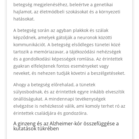
betegség megjelenéséhez, beleértve a genetikai
hajlamot, az életmódbeli szokásokat és a környezeti
hatásokat.
A betegség során az agyban plakkok és szálak
képződnek, amelyek gátolják a neuronok közötti
kommunikációt. A betegség elsődleges tünetei közé
tartozik a memóriazavar, a tájékozódási nehézségek
és a gondolkodási képességek romlása. Az érintettek
gyakran elfelejtenek fontos eseményeket vagy
neveket, és nehezen tudják követni a beszélgetéseket.
Ahogy a betegség előrehalad, a tünetek
súlyosbodnak, és az érintettek egyre inkább elveszítik
önállóságukat. A mindennapi tevékenységek
elvégzése is nehézkessé válik, ami komoly terhet ró az
érintettek családjára és gondozóira.
A ginzeng és az Alzheimer-kór összefüggése a
kutatások tükrében