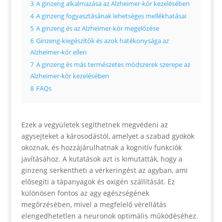
3
A ginzeng alkalmazása az Alzheimer-kór kezelésében
4
A ginzeng fogyasztásának lehetséges mellékhatásai
5
A ginzeng és az Alzheimer-kór megelőzése
6
Ginzeng-kiegészítők és azok hatékonysága az
Alzheimer-kór ellen
7
A ginzeng és más természetes módszerek szerepe az
Alzheimer-kór kezelésében
8
FAQs
Ezek a vegyületek segíthetnek megvédeni az
agysejteket a károsodástól, amelyet a szabad gyökök
okoznak, és hozzájárulhatnak a kognitív funkciók
javításához. A kutatások azt is kimutatták, hogy a
ginzeng serkentheti a vérkeringést az agyban, ami
elősegíti a tápanyagok és oxigén szállítását. Ez
különösen fontos az agy egészségének
megőrzésében, mivel a megfelelő vérellátás
elengedhetetlen a neuronok optimális működéséhez.