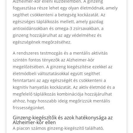
Alzheimer-kór elleni küzdelemben. A ginzeng
fogyasztása része lehet egy olyan életmódnak, amely
segíthet csökkenteni a betegség kockázatát. Az
egészséges táplálkozás mellett, amely gazdag
antioxidánsokban és omega-3 zsírsavakban, a
ginzeng hozzájárulhat az agy védelméhez és
egészségének megőrzéséhez.
A rendszeres testmozgás és a mentális aktivitás
szintén fontos tényezők az Alzheimer-kór
megelőzésében. A ginzeng kiegészítése ezekkel az
életmódbeli változtatásokkal együtt segíthet
fenntartani az agy egészségét és csökkenteni a
kognitív hanyatlás kockázatát. Az aktív életmód és a
megfelelő táplálkozás kombinációja hozzájárulhat
ahhoz, hogy hosszabb ideig megőrizzük mentális
frissességünket.
Ginzeng-kiegészítők és azok hatékonysága az
Alzheimer-kór ellen
A piacon számos ginzeng-kiegészítő található,