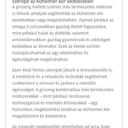
szerepe az Alzheimer-kór kezelésében
A ginzeng mellett számos más természetes módszer
is létezik, amelyek segíthetnek az Alzheimer-kór
kezelésében vagy megelőzésében. Ilyenek például az
omega-3 zsírsavakban gazdag ételek fogyasztása,
mint például halak és diófélék, valamint
antioxidánsokban gazdag gyümölcsök és zöldségek
beiktatása az étrendbe. Ezek az ételek szintén
hozzájárulhatnak az agy védelméhez és
egészségének megőrzéséhez.
Ezen kívül fontos szerepet játszik a stresszkezelés is.
A meditáció és a relaxációs technikák segíthetnek
csökkenteni a stresszt és javítani a mentális
egészséget. A ginzeng kombinálása más természetes
módszerekkel – mint például rendszeres
testmozgással és mentális kihívásokkal – egy
holisztikus megközelítést kínálhat az Alzheimer-kór
megelőzésére és kezelésére.
Az integrált megközelítés lehetőséget ad arra, hogy