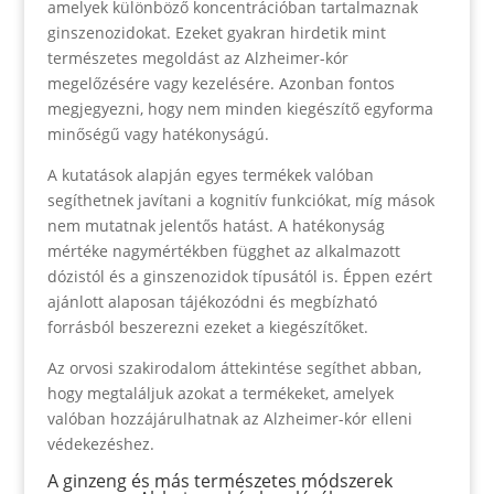
amelyek különböző koncentrációban tartalmaznak
ginszenozidokat. Ezeket gyakran hirdetik mint
természetes megoldást az Alzheimer-kór
megelőzésére vagy kezelésére. Azonban fontos
megjegyezni, hogy nem minden kiegészítő egyforma
minőségű vagy hatékonyságú.
A kutatások alapján egyes termékek valóban
segíthetnek javítani a kognitív funkciókat, míg mások
nem mutatnak jelentős hatást. A hatékonyság
mértéke nagymértékben függhet az alkalmazott
dózistól és a ginszenozidok típusától is. Éppen ezért
ajánlott alaposan tájékozódni és megbízható
forrásból beszerezni ezeket a kiegészítőket.
Az orvosi szakirodalom áttekintése segíthet abban,
hogy megtaláljuk azokat a termékeket, amelyek
valóban hozzájárulhatnak az Alzheimer-kór elleni
védekezéshez.
A ginzeng és más természetes módszerek