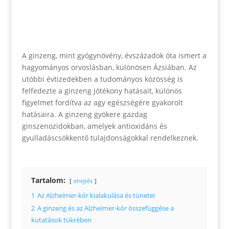
A ginzeng, mint gyógynövény, évszázadok óta ismert a
hagyományos orvoslásban, különösen Ázsiában. Az
utóbbi évtizedekben a tudományos közösség is
felfedezte a ginzeng jótékony hatásait, különös
figyelmet fordítva az agy egészségére gyakorolt
hatásaira. A ginzeng gyökere gazdag
ginszenozidokban, amelyek antioxidáns és
gyulladáscsökkentő tulajdonságokkal rendelkeznek.
Tartalom:
elrejtés
1
Az Alzheimer-kór kialakulása és tünetei
2
A ginzeng és az Alzheimer-kór összefüggése a
kutatások tükrében