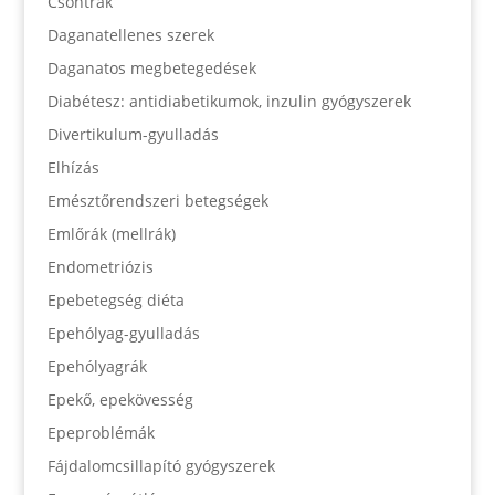
Csontrák
Daganatellenes szerek
Daganatos megbetegedések
Diabétesz: antidiabetikumok, inzulin gyógyszerek
Divertikulum-gyulladás
Elhízás
Emésztőrendszeri betegségek
Emlőrák (mellrák)
Endometriózis
Epebetegség diéta
Epehólyag-gyulladás
Epehólyagrák
Epekő, epekövesség
Epeproblémák
Fájdalomcsillapító gyógyszerek