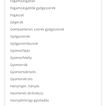
Fogamzásgátlás
Fogamzásgátlók gyógyszerek
Fogászat
Gégerák
Gombaellenes szerek gyógyszerek
Gyógyszerek
Gyógyszertípusok
Gyomorfájás
Gyomorfekély
Gyomorrák
Gyomortükrözés
Gyomorvérzés
Hányinger, hányás
Hasmenés (krónikus)
Hasnyálmirigy-gyulladás