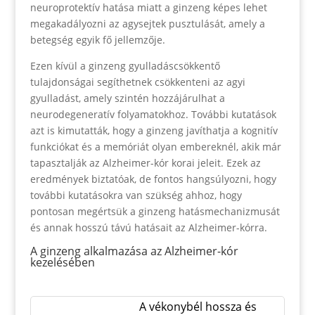
neuroprotektív hatása miatt a ginzeng képes lehet
megakadályozni az agysejtek pusztulását, amely a
betegség egyik fő jellemzője.
Ezen kívül a ginzeng gyulladáscsökkentő
tulajdonságai segíthetnek csökkenteni az agyi
gyulladást, amely szintén hozzájárulhat a
neurodegeneratív folyamatokhoz. További kutatások
azt is kimutatták, hogy a ginzeng javíthatja a kognitív
funkciókat és a memóriát olyan embereknél, akik már
tapasztalják az Alzheimer-kór korai jeleit. Ezek az
eredmények biztatóak, de fontos hangsúlyozni, hogy
további kutatásokra van szükség ahhoz, hogy
pontosan megértsük a ginzeng hatásmechanizmusát
és annak hosszú távú hatásait az Alzheimer-kórra.
A ginzeng alkalmazása az Alzheimer-kór
kezelésében
A vékonybél hossza és