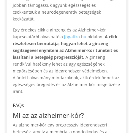
jobban támogassuk agyunk egészségét és
csökkentsük a neurodegeneratív betegségek
kockázatát.
Egy érdekes cikk a ginzeng és az Alzheimer-kór
kapcsolatáról olvasható a
jopatika.hu
oldalon.
A cikk
részletesen bemutatja, hogyan lehet a ginzeng
segítségével enyhíteni az Alzheimer-kór tüneteit és
lassítani a betegség progresszióját.
A ginzeng
rendkívül hatékony lehet az agy egészségének
megőrzésében és az idegrendszer védelmében.
Ajánlott olvasmány mindazoknak, akik érdeklődnek az
egészséges öregedés és az Alzheimer-kór megelőzése
iránt.
FAQs
Mi az az alzheimer-kór?
Az alzheimer-kór egy progresszív idegrendszeri
betegség, amely a memória, a gondolkodás és a