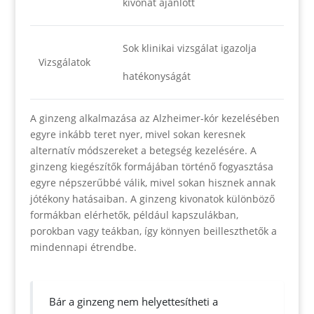
kivonat ajánlott
Sok klinikai vizsgálat igazolja
Vizsgálatok
hatékonyságát
A ginzeng alkalmazása az Alzheimer-kór kezelésében
egyre inkább teret nyer, mivel sokan keresnek
alternatív módszereket a betegség kezelésére. A
ginzeng kiegészítők formájában történő fogyasztása
egyre népszerűbbé válik, mivel sokan hisznek annak
jótékony hatásaiban. A ginzeng kivonatok különböző
formákban elérhetők, például kapszulákban,
porokban vagy teákban, így könnyen beilleszthetők a
mindennapi étrendbe.
Bár a ginzeng nem helyettesítheti a