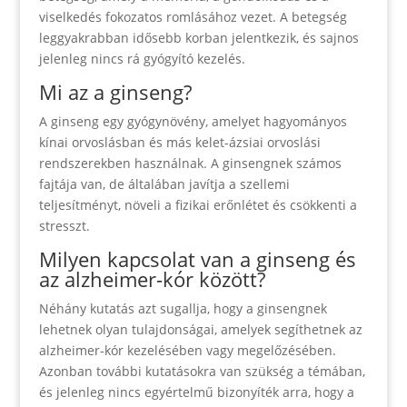
viselkedés fokozatos romlásához vezet. A betegség
leggyakrabban idősebb korban jelentkezik, és sajnos
jelenleg nincs rá gyógyító kezelés.
Mi az a ginseng?
A ginseng egy gyógynövény, amelyet hagyományos
kínai orvoslásban és más kelet-ázsiai orvoslási
rendszerekben használnak. A ginsengnek számos
fajtája van, de általában javítja a szellemi
teljesítményt, növeli a fizikai erőnlétet és csökkenti a
stresszt.
Milyen kapcsolat van a ginseng és
az alzheimer-kór között?
Néhány kutatás azt sugallja, hogy a ginsengnek
lehetnek olyan tulajdonságai, amelyek segíthetnek az
alzheimer-kór kezelésében vagy megelőzésében.
Azonban további kutatásokra van szükség a témában,
és jelenleg nincs egyértelmű bizonyíték arra, hogy a