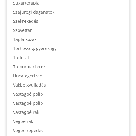
Sugárterápia
Szájüregi daganatok
Székrekedés
Szövettan
Táplálkozás
Terhesség, gyerekágy
Tüdőrák
Tumormarkerek
Uncategorized
Vakbélgyulladás
Vastagbélpolip
Vastagbélpolip
Vastagbélrák
Végbélrák
Végbélrepedés