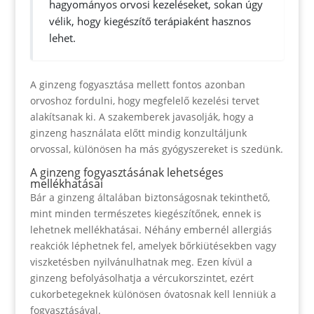
hagyományos orvosi kezeléseket, sokan úgy
vélik, hogy kiegészítő terápiaként hasznos
lehet.
A ginzeng fogyasztása mellett fontos azonban
orvoshoz fordulni, hogy megfelelő kezelési tervet
alakítsanak ki. A szakemberek javasolják, hogy a
ginzeng használata előtt mindig konzultáljunk
orvossal, különösen ha más gyógyszereket is szedünk.
A ginzeng fogyasztásának lehetséges
mellékhatásai
Bár a ginzeng általában biztonságosnak tekinthető,
mint minden természetes kiegészítőnek, ennek is
lehetnek mellékhatásai. Néhány embernél allergiás
reakciók léphetnek fel, amelyek bőrkiütésekben vagy
viszketésben nyilvánulhatnak meg. Ezen kívül a
ginzeng befolyásolhatja a vércukorszintet, ezért
cukorbetegeknek különösen óvatosnak kell lenniük a
fogyasztásával.