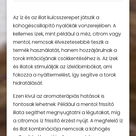
Az íz és az illat kulcsszerepet játszik a
köhögéscsillapító nyalókák vonzerejében. A
kellemes ízek, mint például a méz, citrom vagy
mentol, nemcsak élvezetesebbé teszik a
termék használatát, hanem hozzájárulnak a
torok irritációjának csökkentéséhez is. Az ízek
és illatok stimulálják az ízlelőbimbókat, ami
fokozza a nyáltermelést, így segítve a torok
hidratálását.
Ezen kívül az aromaterápiás hatások is
fontosak lehetnek. Például a mentol frissítő
illata segíthet megnyugtatni a légutakat, míg
a citromos íz frissítő érzést nyújt. A megfelelő íz
és illat kombinációja nemcsak a köhögés