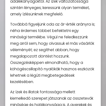
adalékanyagoktól. Az ízek változatossága
szintén lényeges; keressünk olyan terméket,
amely ízlésünknek megfelelő.
Továbbá figyeljünk oda az ár-érték arányra is;
néha érdemes többet befektetni egy
minőségi termékbe. Végül ne feledkezzünk
meg arról sem, hogy olvassuk el más vásárlók
véleményét; ez segíthet abban, hogy
megalapozott döntést hozzunk.
Összegzésképpen elmondható, hogy a
köhögéscsillapító nyalókák hasznos eszközök
lehetnek a légúti megbetegedések
kezelésében.
Az ízek és illatok fontossága mellett
kiemelkedő szerepet játszanak az összetevők
minősége és hatékonysága is. A gyerekek és