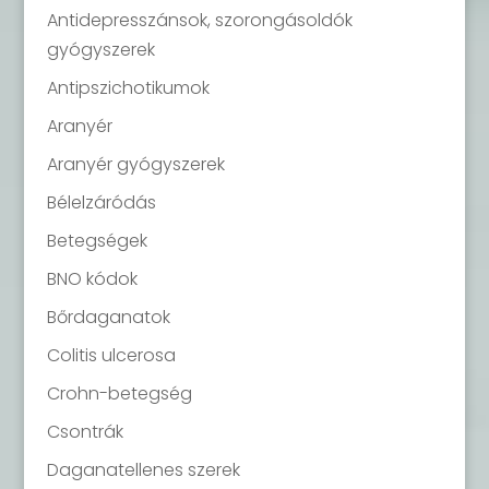
Antidepresszánsok, szorongásoldók
gyógyszerek
Antipszichotikumok
Aranyér
Aranyér gyógyszerek
Bélelzáródás
Betegségek
BNO kódok
Bőrdaganatok
Colitis ulcerosa
Crohn-betegség
Csontrák
Daganatellenes szerek