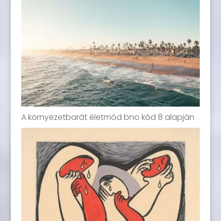
A környezetbarát életmód bno kód 8 alapján