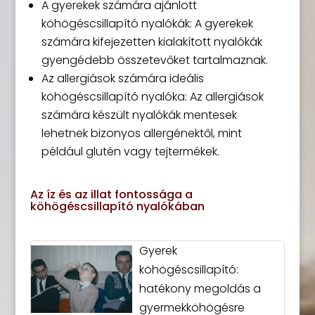
A gyerekek számára ajánlott
köhögéscsillapító nyalókák: A gyerekek
számára kifejezetten kialakított nyalókák
gyengédebb összetevőket tartalmaznak.
Az allergiások számára ideális
köhögéscsillapító nyalóka: Az allergiások
számára készült nyalókák mentesek
lehetnek bizonyos allergénektől, mint
például glutén vagy tejtermékek.
Az íz és az illat fontossága a
köhögéscsillapító nyalókában
Gyerek
köhögéscsillapító:
hatékony megoldás a
gyermekköhögésre