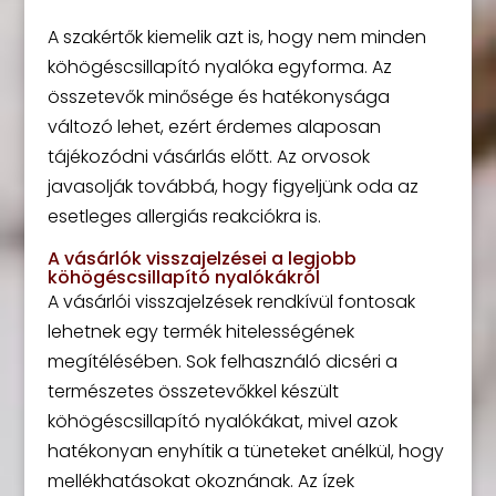
A szakértők kiemelik azt is, hogy nem minden
köhögéscsillapító nyalóka egyforma. Az
összetevők minősége és hatékonysága
változó lehet, ezért érdemes alaposan
tájékozódni vásárlás előtt. Az orvosok
javasolják továbbá, hogy figyeljünk oda az
esetleges allergiás reakciókra is.
A vásárlók visszajelzései a legjobb
köhögéscsillapító nyalókákról
A vásárlói visszajelzések rendkívül fontosak
lehetnek egy termék hitelességének
megítélésében. Sok felhasználó dicséri a
természetes összetevőkkel készült
köhögéscsillapító nyalókákat, mivel azok
hatékonyan enyhítik a tüneteket anélkül, hogy
mellékhatásokat okoznának. Az ízek