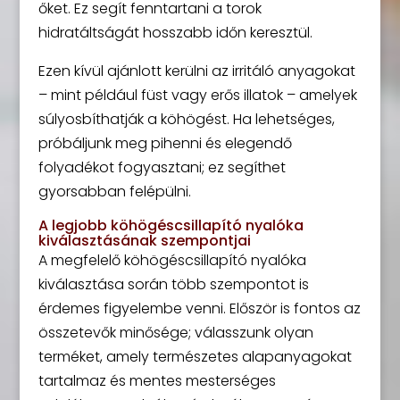
őket. Ez segít fenntartani a torok
hidratáltságát hosszabb időn keresztül.
Ezen kívül ajánlott kerülni az irritáló anyagokat
– mint például füst vagy erős illatok – amelyek
súlyosbíthatják a köhögést. Ha lehetséges,
próbáljunk meg pihenni és elegendő
folyadékot fogyasztani; ez segíthet
gyorsabban felépülni.
A legjobb köhögéscsillapító nyalóka
kiválasztásának szempontjai
A megfelelő köhögéscsillapító nyalóka
kiválasztása során több szempontot is
érdemes figyelembe venni. Először is fontos az
összetevők minősége; válasszunk olyan
terméket, amely természetes alapanyagokat
tartalmaz és mentes mesterséges