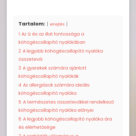
Tartalom:
elrejtés
1
Az íz és az illat fontossága a
köhögéscsillapító nyalókában
2
A legjobb köhögéscsillapító nyalóka
összetevői
3
A gyerekek számára ajánlott
köhögéscsillapító nyalókák
4
Az allergiások számára ideális
köhögéscsillapító nyalóka
5
A természetes összetevőkkel rendelkező
köhögéscsillapító nyalóka előnyei
6
A legjobb köhögéscsillapító nyalóka ára
és elérhetősége
7
A szakértők véleménye a