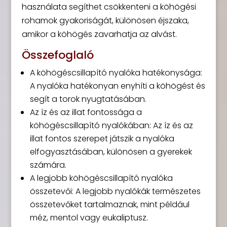
használata segíthet csökkenteni a köhögési
rohamok gyakoriságát, különösen éjszaka,
amikor a köhögés zavarhatja az alvást.
Összefoglaló
A köhögéscsillapító nyalóka hatékonysága:
A nyalóka hatékonyan enyhíti a köhögést és
segít a torok nyugtatásában.
Az íz és az illat fontossága a
köhögéscsillapító nyalókában: Az íz és az
illat fontos szerepet játszik a nyalóka
elfogyasztásában, különösen a gyerekek
számára.
A legjobb köhögéscsillapító nyalóka
összetevői: A legjobb nyalókák természetes
összetevőket tartalmaznak, mint például
méz, mentol vagy eukaliptusz.