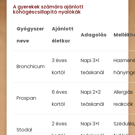
A gyerekek számára ajánlott
köhögéscsillapító nyalókák
Gyógyszer
Ajánlott
Adagolás
Mellékh
neve
életkor
3 éves
Napi 3×1
Hasmené
Bronchicum
kortól
teáskanál
hányinge
6 éves
Napi 2×2
Allergiás
Prospan
kortól
teáskanál
reakciók
2 éves
Napi 3×1
Szédülés
Stodal