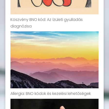
Köszvény BNO kód: Az ízületi gyulladás
diagnózisa
Allergia: BNO kódok és kezelési lehetőségek