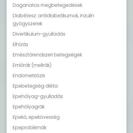
Daganatos megbetegedések
Diabétesz: antidiabetikumok, inzulin
gyógyszerek
Divertikulum-gyulladás
Elhízás
Emésztőrendszeri betegségek
Emlőrák (mellrák)
Endometriózis
Epebetegség diéta
Epehólyag-gyulladás
Epehólyagrák
Epekő, epekövesség
Epeproblémák