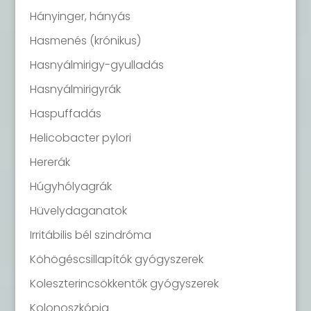
Hányinger, hányás
Hasmenés (krónikus)
Hasnyálmirigy-gyulladás
Hasnyálmirigyrák
Haspuffadás
Helicobacter pylori
Hererák
Húgyhólyagrák
Hüvelydaganatok
Irritábilis bél szindróma
Köhögéscsillapítók gyógyszerek
Koleszterincsökkentők gyógyszerek
Kolonoszkópia