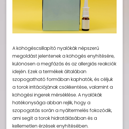
A köhögéscsillapító nyalókák népszerű
megoldást jelentenek a köhögés enyhítésére,
különösen a megfázás és az allergiás reakciók
idején. Ezek a termékek általában
szopogatható formában kaphatók, és céljuk
a torok irritációjának csökkentése, valamint a
köhögési ingerek mérséklése. A nyalókák
hatékonysága abban rejlik, hogy a
szopogatás során a nyáltermelés fokozódik,
ami segít a torok hidratálásában és a
kellemetlen érzések enyhítésében.