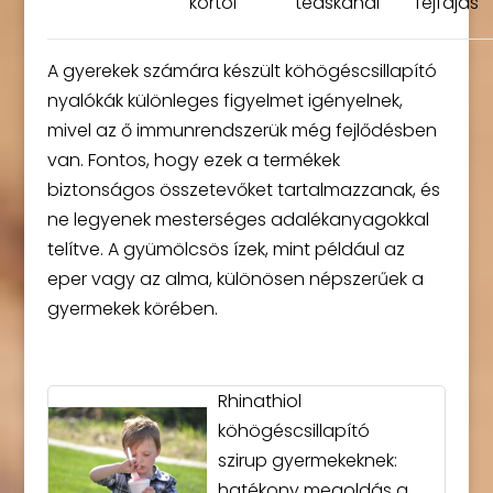
kortól
teáskanál
fejfájás
A gyerekek számára készült köhögéscsillapító
nyalókák különleges figyelmet igényelnek,
mivel az ő immunrendszerük még fejlődésben
van. Fontos, hogy ezek a termékek
biztonságos összetevőket tartalmazzanak, és
ne legyenek mesterséges adalékanyagokkal
telítve. A gyümölcsös ízek, mint például az
eper vagy az alma, különösen népszerűek a
gyermekek körében.
Rhinathiol
köhögéscsillapító
szirup gyermekeknek:
hatékony megoldás a