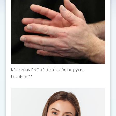
Köszvény BNO kód: mi az és hogyan
kezelhető?