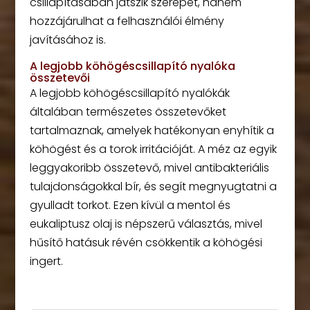
csillapításában játszik szerepet, hanem
hozzájárulhat a felhasználói élmény
javításához is.
A legjobb köhögéscsillapító nyalóka
összetevői
A legjobb köhögéscsillapító nyalókák
általában természetes összetevőket
tartalmaznak, amelyek hatékonyan enyhítik a
köhögést és a torok irritációját. A méz az egyik
leggyakoribb összetevő, mivel antibakteriális
tulajdonságokkal bír, és segít megnyugtatni a
gyulladt torkot. Ezen kívül a mentol és
eukaliptusz olaj is népszerű választás, mivel
hűsítő hatásuk révén csökkentik a köhögési
ingert.