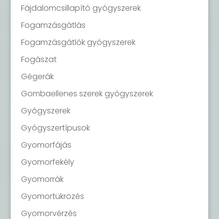
Fájdalomcsillapító gyógyszerek
Fogamzásgátlás
Fogamzásgátlók gyógyszerek
Fogászat
Gégerák
Gombaellenes szerek gyógyszerek
Gyógyszerek
Gyógyszertípusok
Gyomorfájás
Gyomorfekély
Gyomorrák
Gyomortükrözés
Gyomorvérzés