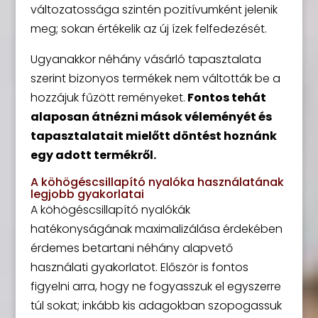
változatossága szintén pozitívumként jelenik
meg; sokan értékelik az új ízek felfedezését.
Ugyanakkor néhány vásárló tapasztalata
szerint bizonyos termékek nem váltották be a
hozzájuk fűzött reményeket.
Fontos tehát
alaposan átnézni mások véleményét és
tapasztalatait mielőtt döntést hoznánk
egy adott termékről.
A köhögéscsillapító nyalóka használatának
legjobb gyakorlatai
A köhögéscsillapító nyalókák
hatékonyságának maximalizálása érdekében
érdemes betartani néhány alapvető
használati gyakorlatot. Először is fontos
figyelni arra, hogy ne fogyasszuk el egyszerre
túl sokat; inkább kis adagokban szopogassuk