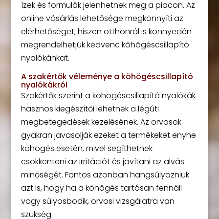
ízek és formulák jelenhetnek meg a piacon. Az
online vásárlás lehetősége megkönnyíti az
elérhetőséget, hiszen otthonról is könnyedén
megrendelhetjük kedvenc köhögéscsillapító
nyalókánkat.
A szakértők véleménye a köhögéscsillapító
nyalókákról
Szakértők szerint a köhögéscsillapító nyalókák
hasznos kiegészítői lehetnek a légúti
megbetegedések kezelésének. Az orvosok
gyakran javasolják ezeket a termékeket enyhe
köhögés esetén, mivel segíthetnek
csökkenteni az irritációt és javítani az alvás
minőségét. Fontos azonban hangsúlyozniuk
azt is, hogy ha a köhögés tartósan fennáll
vagy súlyosbodik, orvosi vizsgálatra van
szükség.