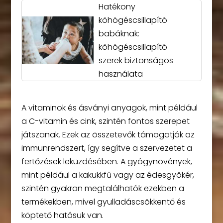
Hatékony
köhögéscsillapító
babáknak:
köhögéscsillapító
szerek biztonságos
használata
A vitaminok és ásványi anyagok, mint például
a C-vitamin és cink, szintén fontos szerepet
játszanak. Ezek az összetevők támogatják az
immunrendszert, így segítve a szervezetet a
fertőzések leküzdésében. A gyógynövények,
mint például a kakukkfű vagy az édesgyökér,
szintén gyakran megtalálhatók ezekben a
termékekben, mivel gyulladáscsökkentő és
köptető hatásuk van.