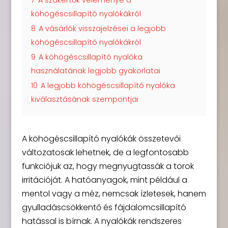
köhögéscsillapító nyalókákról
8
A vásárlók visszajelzései a legjobb
köhögéscsillapító nyalókákról
9
A köhögéscsillapító nyalóka
használatának legjobb gyakorlatai
10
A legjobb köhögéscsillapító nyalóka
kiválasztásának szempontjai
A köhögéscsillapító nyalókák összetevői
változatosak lehetnek, de a legfontosabb
funkciójuk az, hogy megnyugtassák a torok
irritációját. A hatóanyagok, mint például a
mentol vagy a méz, nemcsak ízletesek, hanem
gyulladáscsökkentő és fájdalomcsillapító
hatással is bírnak. A nyalókák rendszeres