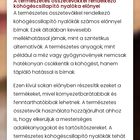
A természetes összetevőkkel rendelkező
köhögéscsillapító nyalóka előnyei
A természetes összetevőkkel rendelkező
köhögéscsillapító nyalókák számos előnnyel
bírnak. Ezek általában kevesebb
mellékhatással járnak, mint a szintetikus
alternatívák. A természetes anyagok, mint
például a méz vagy gyógynövények nemcsak
hatékonyan csökkentik a köhögést, hanem
tápláló hatással is bírnak.
Ezen kívül sokan előnyben részesítik ezeket a
termékeket, mivel környezetbarátabbak és
fenntarthatóbbak lehetnek. A természetes
összetevők használata hozzájárulhat ahhoz
is, hogy elkerüljük a mesterséges
adalékanyagokat és tartósítószereket. A
természetes köhögéscsillapító nyalókák tehát