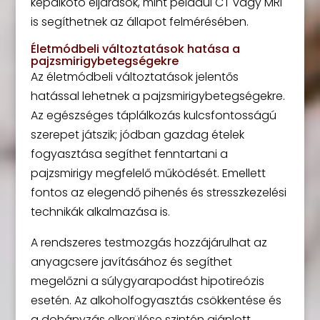
képalkotó eljárások, mint például CT vagy MRI
is segíthetnek az állapot felmérésében.
Életmódbeli változtatások hatása a
pajzsmirigybetegségekre
Az életmódbeli változtatások jelentős
hatással lehetnek a pajzsmirigybetegségekre.
Az egészséges táplálkozás kulcsfontosságú
szerepet játszik; jódban gazdag ételek
fogyasztása segíthet fenntartani a
pajzsmirigy megfelelő működését. Emellett
fontos az elegendő pihenés és stresszkezelési
technikák alkalmazása is.
A rendszeres testmozgás hozzájárulhat az
anyagcsere javításához és segíthet
megelőzni a súlygyarapodást hipotireózis
esetén. Az alkoholfogyasztás csökkentése és
a dohányzás elkerülése szintén ajánlott.