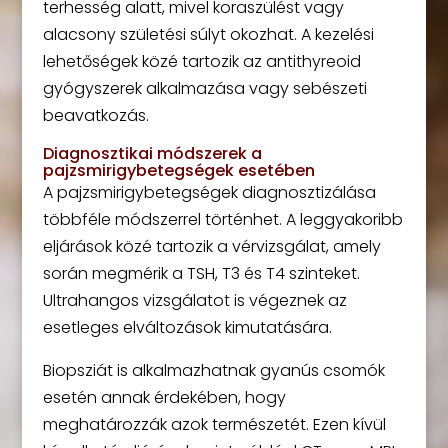
terhesség alatt, mivel koraszülést vagy
alacsony születési súlyt okozhat. A kezelési
lehetőségek közé tartozik az antithyreoid
gyógyszerek alkalmazása vagy sebészeti
beavatkozás.
Diagnosztikai módszerek a
pajzsmirigybetegségek esetében
A pajzsmirigybetegségek diagnosztizálása
többféle módszerrel történhet. A leggyakoribb
eljárások közé tartozik a vérvizsgálat, amely
során megmérik a TSH, T3 és T4 szinteket.
Ultrahangos vizsgálatot is végeznek az
esetleges elváltozások kimutatására.
Biopsziát is alkalmazhatnak gyanús csomók
esetén annak érdekében, hogy
meghatározzák azok természetét. Ezen kívül