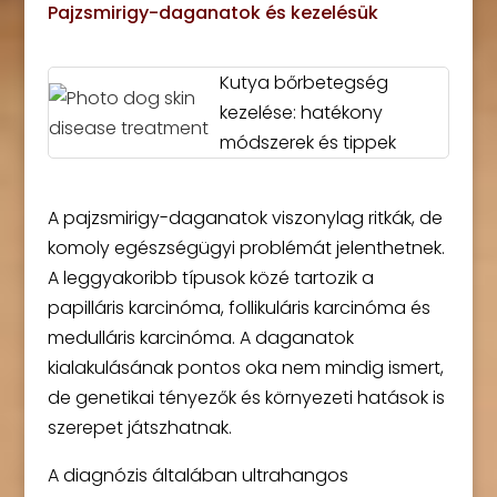
Pajzsmirigy-daganatok és kezelésük
Kutya bőrbetegség
kezelése: hatékony
módszerek és tippek
A pajzsmirigy-daganatok viszonylag ritkák, de
komoly egészségügyi problémát jelenthetnek.
A leggyakoribb típusok közé tartozik a
papilláris karcinóma, follikuláris karcinóma és
medulláris karcinóma. A daganatok
kialakulásának pontos oka nem mindig ismert,
de genetikai tényezők és környezeti hatások is
szerepet játszhatnak.
A diagnózis általában ultrahangos