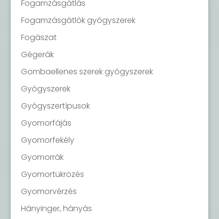
Fogamzásgátlás
Fogamzásgátlók gyógyszerek
Fogászat
Gégerák
Gombaellenes szerek gyógyszerek
Gyógyszerek
Gyógyszertípusok
Gyomorfájás
Gyomorfekély
Gyomorrák
Gyomortükrözés
Gyomorvérzés
Hányinger, hányás