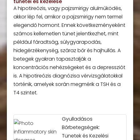
tünetei és kezelése
A hipotireózis, vagy pajzsmirigy alulműködés,
akkor lép fel, amikor a pajzsmirigy nem termel
elegendő hormont. Ennek következményeként
számos kellemetlen tünet jelentkezhet, mint
például fáradtság, súlygyarapodás,
hidegérzékenység, száraz bőr és hajhullás. A
betegek gyakran tapasztalják a
koncentrációs nehézségeket és a depressziót
is. A hipotireózis diagnózisa vérvizsgálatokkal
történik, amelyek során megmérik a TSH és a
T4 szintet.
Gyulladásos
Bőrbetegségek:
Tünetek és Kezelési