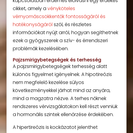
kapcsolatban érdemes elolvasni egy érdekes
cikket, amely a
vényköteles
vérnyomáscsökkentők fontosságáról és
hatékonyságáról
szól, és részletes
információkat nyújt arról, hogyan segíthetnek
ezek a gyógyszerek a szív- és érrendszeri
problémák kezelésében.
Pajzsmirigybetegségek és terhesség
A pajzsmirigybetegségek terhesség alatt
különös figyelmet igényelnek. A hipotireózis
nem megfelelő kezelése súlyos
következményekkel járhat mind az anyára,
mind a magzatra nézve. A terhes nőknek
rendszeres vérvizsgálatokon kell részt venniük
a hormonális szintek ellenőrzése érdekében.
A hipertireózis is kockázatot jelenthet