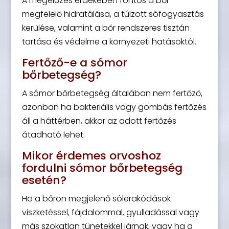
A megelőzés érdekében fontos a bőr
megfelelő hidratálása, a túlzott sófogyasztás
kerülése, valamint a bőr rendszeres tisztán
tartása és védelme a környezeti hatásoktól.
Fertőző-e a sómor
bőrbetegség?
A sómor bőrbetegség általában nem fertőző,
azonban ha bakteriális vagy gombás fertőzés
áll a háttérben, akkor az adott fertőzés
átadható lehet.
Mikor érdemes orvoshoz
fordulni sómor bőrbetegség
esetén?
Ha a bőrön megjelenő sólerakódások
viszketéssel, fájdalommal, gyulladással vagy
más szokatlan tünetekkel járnak, vagy ha a