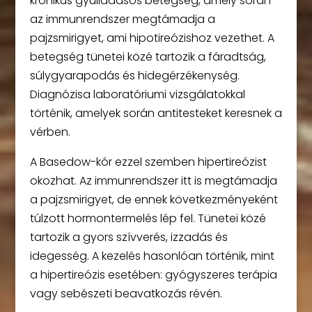
krónikus gyulladásos betegség, amely során
az immunrendszer megtámadja a
pajzsmirigyet, ami hipotireózishoz vezethet. A
betegség tünetei közé tartozik a fáradtság,
súlygyarapodás és hidegérzékenység.
Diagnózisa laboratóriumi vizsgálatokkal
történik, amelyek során antitesteket keresnek a
vérben.
A Basedow-kór ezzel szemben hipertireózist
okozhat. Az immunrendszer itt is megtámadja
a pajzsmirigyet, de ennek következményeként
túlzott hormontermelés lép fel. Tünetei közé
tartozik a gyors szívverés, izzadás és
idegesség. A kezelés hasonlóan történik, mint
a hipertireózis esetében: gyógyszeres terápia
vagy sebészeti beavatkozás révén.