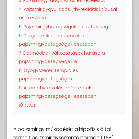
3
Pajzsmirigy-daganatok és kezelésük
4
Pajzsmirigygyulladás (thyreoiditis) típusai
és kezelése
5
Pajzsmirigybetegségek és terhesség
6
Diagnosztikai módszerek a
pajzsmirigybetegségek esetében
7
Életmódbeli változtatások hatása a
pajzsmirigybetegségekre
8
Gyógyszeres terápia és
pajzsmirigybetegségek
9
Alternatív kezelési módszerek a
pajzsmirigybetegségek esetében
10
FAQs
A pajzsmirigy működését a hipofízis által
termelt pajzsmirigyserkentő hormon (TSH)