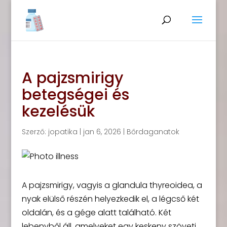
A pajzsmirigy
betegségei és
kezelésük
Szerző:
jopatika
|
jan 6, 2026
|
Bőrdaganatok
A pajzsmirigy, vagyis a glandula thyreoidea, a
nyak elülső részén helyezkedik el, a légcső két
oldalán, és a gége alatt található. Két
lebenyből áll, amelyeket egy keskeny szöveti