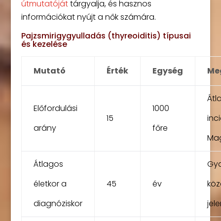
útmutatóját
tárgyalja, és hasznos
információkat nyújt a nők számára.
Pajzsmirigygyulladás (thyreoiditis) típusai
és kezelése
Mutató
Érték
Egység
Me
Átl
Előfordulási
1000
15
inc
arány
főre
Ma
Átlagos
Gy
életkor a
45
év
köz
diagnóziskor
jele