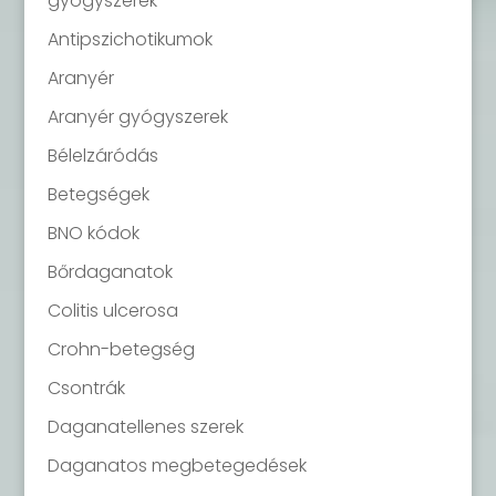
gyógyszerek
Antipszichotikumok
Aranyér
Aranyér gyógyszerek
Bélelzáródás
Betegségek
BNO kódok
Bőrdaganatok
Colitis ulcerosa
Crohn-betegség
Csontrák
Daganatellenes szerek
Daganatos megbetegedések