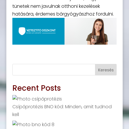
tünetek nem javulnak otthoni kezelések
hatására, érdemes bőrgyógyászhoz fordulni.
Keresés
Recent Posts
Csípőprotézis BNO kód: Minden, amit tudnod
kell