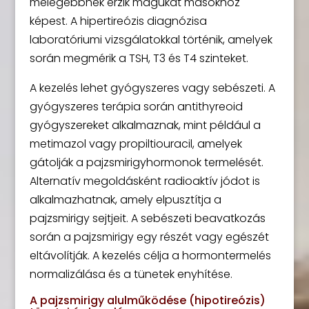
melegebbnek érzik magukat másokhoz
képest. A hipertireózis diagnózisa
laboratóriumi vizsgálatokkal történik, amelyek
során megmérik a TSH, T3 és T4 szinteket.
A kezelés lehet gyógyszeres vagy sebészeti. A
gyógyszeres terápia során antithyreoid
gyógyszereket alkalmaznak, mint például a
metimazol vagy propiltiouracil, amelyek
gátolják a pajzsmirigyhormonok termelését.
Alternatív megoldásként radioaktív jódot is
alkalmazhatnak, amely elpusztítja a
pajzsmirigy sejtjeit. A sebészeti beavatkozás
során a pajzsmirigy egy részét vagy egészét
eltávolítják. A kezelés célja a hormontermelés
normalizálása és a tünetek enyhítése.
A pajzsmirigy alulműködése (hipotireózis)