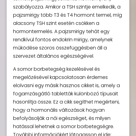
szabályozza. Amikor a TSH szintje emelkedik, a
pajzsmirigy több T3 és T4 hormont termel, míg
alacsony TSH szint esetén csökken a
hormontermelés. A pajzsmirigy tehát egy
rendkívül fontos endokrin mirigy, amelynek
működése szoros összefüggésben áll a
szervezet általános egészségével.
A somor borbetegség kezelésével és
megelőzésével kapcsolatosan érdemes
elolvasni egy másik hasznos cikket is, amely a
fogamzásgátló tabletták különböző típusait
hasonlítja össze. Ez a cikk segíthet megérteni,
hogy a hormonális változások hogyan
befolyásolják a női egészséget, és milyen
hatással lehetnek a somor borbetegségre.
További információkért látogasson el ide: