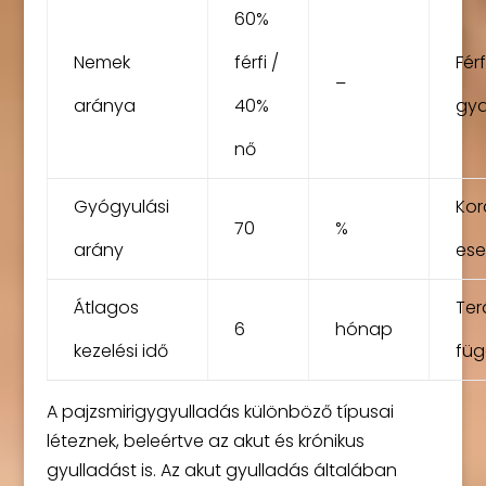
60%
Nemek
férfi /
Fér
–
aránya
40%
gya
nő
Gyógyulási
Kor
70
%
arány
ese
Átlagos
Ter
6
hónap
kezelési idő
füg
A pajzsmirigygyulladás különböző típusai
léteznek, beleértve az akut és krónikus
gyulladást is. Az akut gyulladás általában