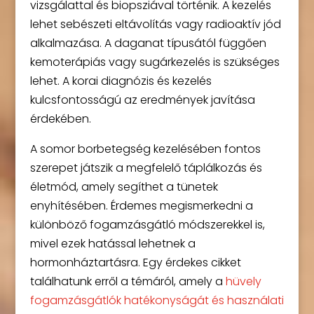
vizsgálattal és biopsziával történik. A kezelés
lehet sebészeti eltávolítás vagy radioaktív jód
alkalmazása. A daganat típusától függően
kemoterápiás vagy sugárkezelés is szükséges
lehet. A korai diagnózis és kezelés
kulcsfontosságú az eredmények javítása
érdekében.
A somor borbetegség kezelésében fontos
szerepet játszik a megfelelő táplálkozás és
életmód, amely segíthet a tünetek
enyhítésében. Érdemes megismerkedni a
különböző fogamzásgátló módszerekkel is,
mivel ezek hatással lehetnek a
hormonháztartásra. Egy érdekes cikket
találhatunk erről a témáról, amely a
hüvely
fogamzásgátlók hatékonyságát és használati