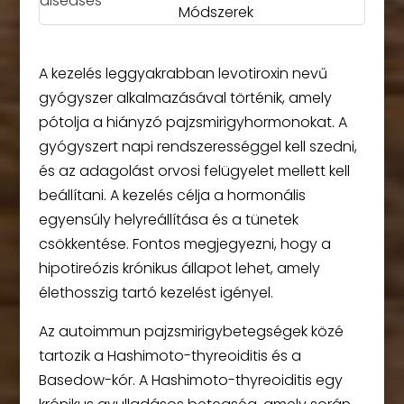
Módszerek
A kezelés leggyakrabban levotiroxin nevű
gyógyszer alkalmazásával történik, amely
pótolja a hiányzó pajzsmirigyhormonokat. A
gyógyszert napi rendszerességgel kell szedni,
és az adagolást orvosi felügyelet mellett kell
beállítani. A kezelés célja a hormonális
egyensúly helyreállítása és a tünetek
csökkentése. Fontos megjegyezni, hogy a
hipotireózis krónikus állapot lehet, amely
élethosszig tartó kezelést igényel.
Az autoimmun pajzsmirigybetegségek közé
tartozik a Hashimoto-thyreoiditis és a
Basedow-kór. A Hashimoto-thyreoiditis egy