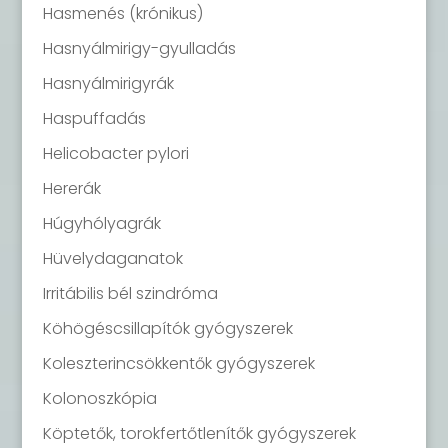
Hasmenés (krónikus)
Hasnyálmirigy-gyulladás
Hasnyálmirigyrák
Haspuffadás
Helicobacter pylori
Hererák
Húgyhólyagrák
Hüvelydaganatok
Irritábilis bél szindróma
Köhögéscsillapítók gyógyszerek
Koleszterincsökkentők gyógyszerek
Kolonoszkópia
Köptetők, torokfertőtlenítők gyógyszerek