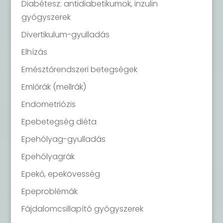
Diabétesz: antidiabetikumok, inzulin
gyógyszerek
Divertikulum-gyulladás
Elhízás
Emésztőrendszeri betegségek
Emlőrák (mellrák)
Endometriózis
Epebetegség diéta
Epehólyag-gyulladás
Epehólyagrák
Epekő, epekövesség
Epeproblémák
Fájdalomcsillapító gyógyszerek