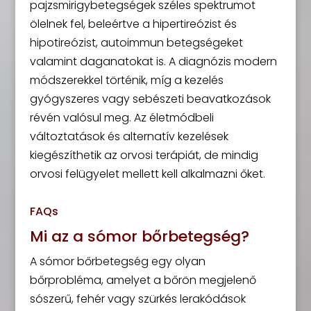
pajzsmirigybetegségek széles spektrumot
ölelnek fel, beleértve a hipertireózist és
hipotireózist, autoimmun betegségeket
valamint daganatokat is. A diagnózis modern
módszerekkel történik, míg a kezelés
gyógyszeres vagy sebészeti beavatkozások
révén valósul meg. Az életmódbeli
változtatások és alternatív kezelések
kiegészíthetik az orvosi terápiát, de mindig
orvosi felügyelet mellett kell alkalmazni őket.
FAQs
Mi az a sómor bőrbetegség?
A sómor bőrbetegség egy olyan
bőrprobléma, amelyet a bőrön megjelenő
sószerű, fehér vagy szürkés lerakódások