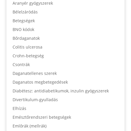
Aranyér gyógyszerek
Bélelzáródás
Betegségek
BNO kódok
Bőrdaganatok
Colitis ulcerosa
Crohn-betegség
Csontrák
Daganatellenes szerek
Daganatos megbetegedések
Diabétesz: antidiabetikumok, inzulin gyógyszerek
Divertikulum-gyulladás
Elhízás
Emésztőrendszeri betegségek
Emlőrák (mellrák)