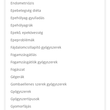
Endometriózis
Epebetegség diéta
Epehólyag-gyulladás
Epehólyagrák
Epekő, epekövesség
Epeproblémák
Fájdalomcsillapító gyógyszerek
Fogamzásgátlás
Fogamzásgátlók gyógyszerek
Fogászat
Gégerák
Gombaellenes szerek gyógyszerek
Gyógyszerek
Gyógyszertípusok
Gyomorfájás