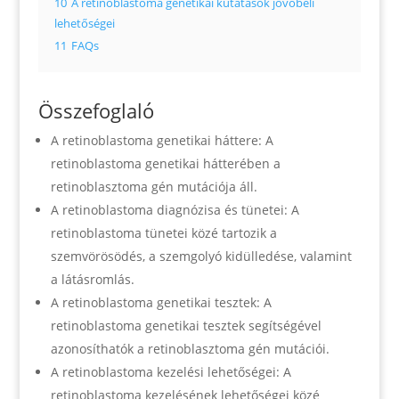
10
A retinoblastoma genetikai kutatások jövőbeli
lehetőségei
11
FAQs
Összefoglaló
A retinoblastoma genetikai háttere: A
retinoblastoma genetikai hátterében a
retinoblasztoma gén mutációja áll.
A retinoblastoma diagnózisa és tünetei: A
retinoblastoma tünetei közé tartozik a
szemvörösödés, a szemgolyó kidülledése, valamint
a látásromlás.
A retinoblastoma genetikai tesztek: A
retinoblastoma genetikai tesztek segítségével
azonosíthatók a retinoblasztoma gén mutációi.
A retinoblastoma kezelési lehetőségei: A
retinoblastoma kezelésének lehetőségei közé