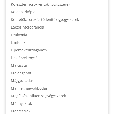
Koleszterincsökkentők gyógyszerek
Kolonoszkópia
Köptetők, torokfertőtlenítők gyógyszerek
Laktózintolearancia
Leukémia
Limfóma
Lipóma (zsírdaganat)
Lisztérzékenység
Májciszta
Májdaganat
Májgyulladás
Májmegnagyobbodás
Megfázás-influenza gyógyszerek
Méhnyakrák
Méhtestrák