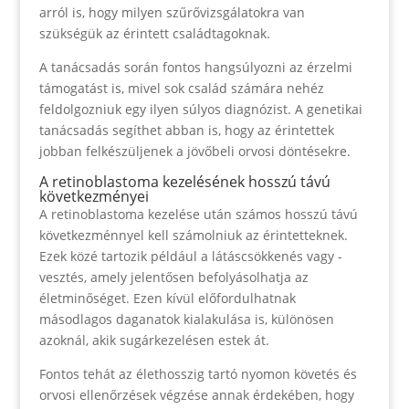
arról is, hogy milyen szűrővizsgálatokra van
szükségük az érintett családtagoknak.
A tanácsadás során fontos hangsúlyozni az érzelmi
támogatást is, mivel sok család számára nehéz
feldolgozniuk egy ilyen súlyos diagnózist. A genetikai
tanácsadás segíthet abban is, hogy az érintettek
jobban felkészüljenek a jövőbeli orvosi döntésekre.
A retinoblastoma kezelésének hosszú távú
következményei
A retinoblastoma kezelése után számos hosszú távú
következménnyel kell számolniuk az érintetteknek.
Ezek közé tartozik például a látáscsökkenés vagy -
vesztés, amely jelentősen befolyásolhatja az
életminőséget. Ezen kívül előfordulhatnak
másodlagos daganatok kialakulása is, különösen
azoknál, akik sugárkezelésen estek át.
Fontos tehát az élethosszig tartó nyomon követés és
orvosi ellenőrzések végzése annak érdekében, hogy