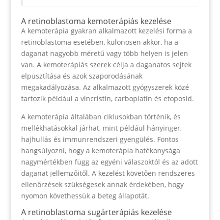
A retinoblastoma kemoterápiás kezelése
A kemoterápia gyakran alkalmazott kezelési forma a
retinoblastoma esetében, különösen akkor, ha a
daganat nagyobb méretű vagy több helyen is jelen
van. A kemoterápiás szerek célja a daganatos sejtek
elpusztítása és azok szaporodásának
megakadályozása. Az alkalmazott gyógyszerek közé
tartozik például a vincristin, carboplatin és etoposid.
A kemoterápia általában ciklusokban történik, és
mellékhatásokkal járhat, mint például hányinger,
hajhullás és immunrendszeri gyengülés. Fontos
hangsúlyozni, hogy a kemoterápia hatékonysága
nagymértékben függ az egyéni válaszoktól és az adott
daganat jellemzőitől. A kezelést követően rendszeres
ellenőrzések szükségesek annak érdekében, hogy
nyomon követhessük a beteg állapotát.
A retinoblastoma sugárterápiás kezelése