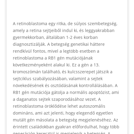
A retinoblastoma egy ritka, de súlyos szembetegség,
amely a retina sejtjeiből indul ki, és leggyakrabban
gyermekkorban, általában 1-2 éves korban
diagnosztizálják. A betegség genetikai háttere
rendkívül fontos, mivel a legtöbb esetben a
retinoblastoma a RB1 gén mutációjának
következményeként alakul ki. Ez a gén a 13.
kromoszómán található, és kulcsszerepet játszik a
sejtciklus szabályozásában, valamint a sejtek
növekedésének és osztódásának kontrollálásában. A
RB1 gén mutációja gátolja a normális apoptózist, ami
a daganatos sejtek szaporodásához vezet. A
retinoblastoma öröklődése lehet autoszomális
domináns, ami azt jelenti, hogy elegendő egyetlen
mutált gén másolata a betegség megjelenéséhez. Az
érintett családokban gyakran előfordulhat, hogy több
generáción keresztül is megjelenik a betegség. A