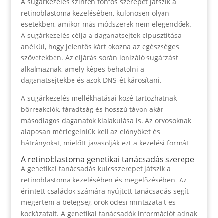
A sugárkezelés szintén fontos szerepet játszik a
retinoblastoma kezelésében, különösen olyan
esetekben, amikor más módszerek nem elegendőek.
A sugárkezelés célja a daganatsejtek elpusztítása
anélkül, hogy jelentős kárt okozna az egészséges
szövetekben. Az eljárás során ionizáló sugárzást
alkalmaznak, amely képes behatolni a
daganatsejtekbe és azok DNS-ét károsítani.
A sugárkezelés mellékhatásai közé tartozhatnak
bőrreakciók, fáradtság és hosszú távon akár
másodlagos daganatok kialakulása is. Az orvosoknak
alaposan mérlegelniük kell az előnyöket és
hátrányokat, mielőtt javasolják ezt a kezelési formát.
A retinoblastoma genetikai tanácsadás szerepe
A genetikai tanácsadás kulcsszerepet játszik a
retinoblastoma kezelésében és megelőzésében. Az
érintett családok számára nyújtott tanácsadás segít
megérteni a betegség öröklődési mintázatait és
kockázatait. A genetikai tanácsadók információt adnak