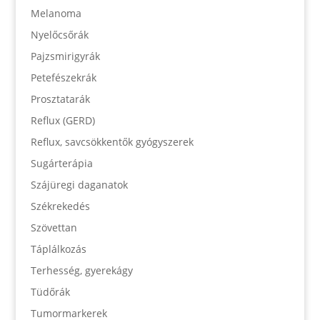
Melanoma
Nyelőcsőrák
Pajzsmirigyrák
Petefészekrák
Prosztatarák
Reflux (GERD)
Reflux, savcsökkentők gyógyszerek
Sugárterápia
Szájüregi daganatok
Székrekedés
Szövettan
Táplálkozás
Terhesség, gyerekágy
Tüdőrák
Tumormarkerek