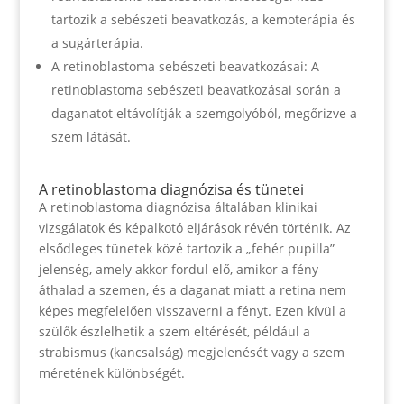
tartozik a sebészeti beavatkozás, a kemoterápia és
a sugárterápia.
A retinoblastoma sebészeti beavatkozásai: A
retinoblastoma sebészeti beavatkozásai során a
daganatot eltávolítják a szemgolyóból, megőrizve a
szem látását.
A retinoblastoma diagnózisa és tünetei
A retinoblastoma diagnózisa általában klinikai
vizsgálatok és képalkotó eljárások révén történik. Az
elsődleges tünetek közé tartozik a „fehér pupilla”
jelenség, amely akkor fordul elő, amikor a fény
áthalad a szemen, és a daganat miatt a retina nem
képes megfelelően visszaverni a fényt. Ezen kívül a
szülők észlelhetik a szem eltérését, például a
strabismus (kancsalság) megjelenését vagy a szem
méretének különbségét.