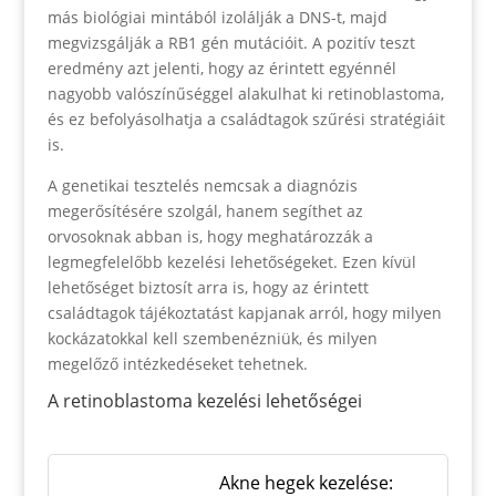
más biológiai mintából izolálják a DNS-t, majd
megvizsgálják a RB1 gén mutációit. A pozitív teszt
eredmény azt jelenti, hogy az érintett egyénnél
nagyobb valószínűséggel alakulhat ki retinoblastoma,
és ez befolyásolhatja a családtagok szűrési stratégiáit
is.
A genetikai tesztelés nemcsak a diagnózis
megerősítésére szolgál, hanem segíthet az
orvosoknak abban is, hogy meghatározzák a
legmegfelelőbb kezelési lehetőségeket. Ezen kívül
lehetőséget biztosít arra is, hogy az érintett
családtagok tájékoztatást kapjanak arról, hogy milyen
kockázatokkal kell szembenézniük, és milyen
megelőző intézkedéseket tehetnek.
A retinoblastoma kezelési lehetőségei
Akne hegek kezelése: