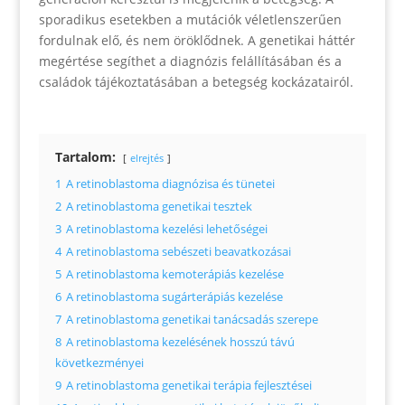
sporadikus esetekben a mutációk véletlenszerűen
fordulnak elő, és nem öröklődnek. A genetikai háttér
megértése segíthet a diagnózis felállításában és a
családok tájékoztatásában a betegség kockázatairól.
Tartalom:
elrejtés
1
A retinoblastoma diagnózisa és tünetei
2
A retinoblastoma genetikai tesztek
3
A retinoblastoma kezelési lehetőségei
4
A retinoblastoma sebészeti beavatkozásai
5
A retinoblastoma kemoterápiás kezelése
6
A retinoblastoma sugárterápiás kezelése
7
A retinoblastoma genetikai tanácsadás szerepe
8
A retinoblastoma kezelésének hosszú távú
következményei
9
A retinoblastoma genetikai terápia fejlesztései