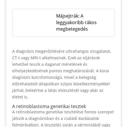
Májsejtrák: A
leggyakoribb rákos
megbetegedés
A diagnózis megerősítésére ultrahangos vizsgálatot,
CT-t vagy MRI-t alkalmaznak. Ezek az eljárások
lehetővé teszik a daganat méretének és
elhelyezkedésének pontos meghatározását. A korai
diagnózis kulcsfontosságú, mivel a betegség
előrehaladott állapotban súlyos következményekkel
járhat, beleértve a látás elvesztését vagy akár az
életet is.
A retinoblastoma genetikai tesztek
A retinoblastoma genetikai tesztelése fontos szerepet
játszik a diagnózisban és a családi kockázatok
felmérésében. A tesztelés során a vérmintából vagy