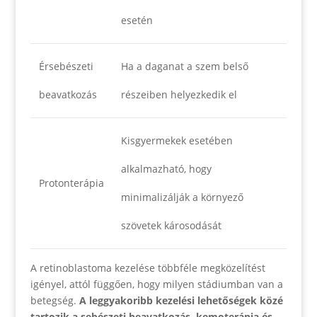
esetén
Érsebészeti
Ha a daganat a szem belső
beavatkozás
részeiben helyezkedik el
Kisgyermekek esetében
alkalmazható, hogy
Protonterápia
minimalizálják a környező
szövetek károsodását
A retinoblastoma kezelése többféle megközelítést
igényel, attól függően, hogy milyen stádiumban van a
betegség.
A leggyakoribb kezelési lehetőségek közé
tartozik a sebészeti beavatkozás, kemoterápia és