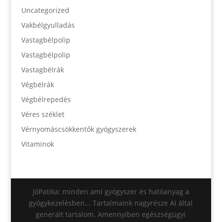
Uncategorized
Vakbélgyulladás
Vastagbélpolip
Vastagbélpolip
Vastagbélrák
Végbélrák
Végbélrepedés
Véres széklet
Vérnyomáscsökkentők gyógyszerek
Vitaminok
JóPatika: minden ami gyógyszer és hatóanyag a
gyógykezelésben... Tartalmaink nagyrésze AI által
generált tartalom. Amennyiben egészségügyi