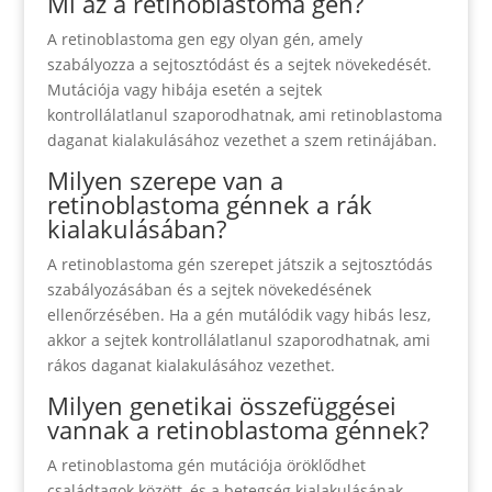
Mi az a retinoblastoma gen?
A retinoblastoma gen egy olyan gén, amely
szabályozza a sejtosztódást és a sejtek növekedését.
Mutációja vagy hibája esetén a sejtek
kontrollálatlanul szaporodhatnak, ami retinoblastoma
daganat kialakulásához vezethet a szem retinájában.
Milyen szerepe van a
retinoblastoma génnek a rák
kialakulásában?
A retinoblastoma gén szerepet játszik a sejtosztódás
szabályozásában és a sejtek növekedésének
ellenőrzésében. Ha a gén mutálódik vagy hibás lesz,
akkor a sejtek kontrollálatlanul szaporodhatnak, ami
rákos daganat kialakulásához vezethet.
Milyen genetikai összefüggései
vannak a retinoblastoma génnek?
A retinoblastoma gén mutációja öröklődhet
családtagok között, és a betegség kialakulásának