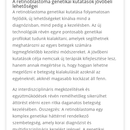
A retinoblastoma genetikai kutatások jövőbeli
lehetőségei
A retinoblastoma genetikai kutatása folyamatosan
fejlődik, új lehetőségeket kínálva mind a
diagnózisban, mind pedig a kezelésben. Az új
technológiák révén egyre pontosabb genetikai
profilokat tudunk kialakítani, amelyek segíthetnek
meghatározni az egyes betegek számára
legmegfelelőbb kezelési módszereket. A jövőbeni
kutatások célja nemcsak új terápiák kifejlesztése lesz,
hanem annak megértése is, hogy hogyan lehetne
megelőzni e betegség kialakulását azoknál az
egyéneknél, akiknél magasabb kockázat áll fenn.
Az interdiszciplináris megközelítések és
együttműködések révén remélhetőleg sikerülhet
áttörést elérni ezen ritka daganatos betegség
kezelésében. Összegzés: A retinoblastoma egy
komplex genetikai háttérrel rendelkező
szembetegség, amely korai diagnózist és
multidiszciplináris kezelést igényel. A genetikai