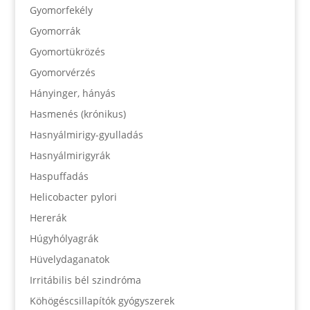
Gyomorfekély
Gyomorrák
Gyomortükrözés
Gyomorvérzés
Hányinger, hányás
Hasmenés (krónikus)
Hasnyálmirigy-gyulladás
Hasnyálmirigyrák
Haspuffadás
Helicobacter pylori
Hererák
Húgyhólyagrák
Hüvelydaganatok
Irritábilis bél szindróma
Köhögéscsillapítók gyógyszerek