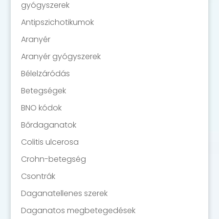
gyógyszerek
Antipszichotikumok
Aranyér
Aranyér gyógyszerek
Bélelzáródás
Betegségek
BNO kódok
Bőrdaganatok
Colitis ulcerosa
Crohn-betegség
Csontrák
Daganatellenes szerek
Daganatos megbetegedések