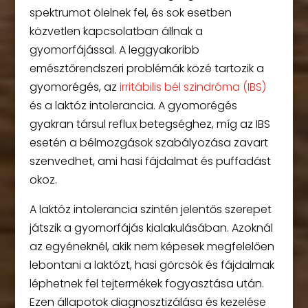
spektrumot ölelnek fel, és sok esetben
közvetlen kapcsolatban állnak a
gyomorfájással. A leggyakoribb
emésztőrendszeri problémák közé tartozik a
gyomorégés, az
irritábilis bél szindróma (IBS)
és a laktóz intolerancia. A gyomorégés
gyakran társul reflux betegséghez, míg az IBS
esetén a bélmozgások szabályozása zavart
szenvedhet, ami hasi fájdalmat és puffadást
okoz.
A laktóz intolerancia szintén jelentős szerepet
játszik a gyomorfájás kialakulásában. Azoknál
az egyéneknél, akik nem képesek megfelelően
lebontani a laktózt, hasi görcsök és fájdalmak
léphetnek fel tejtermékek fogyasztása után.
Ezen állapotok diagnosztizálása és kezelése