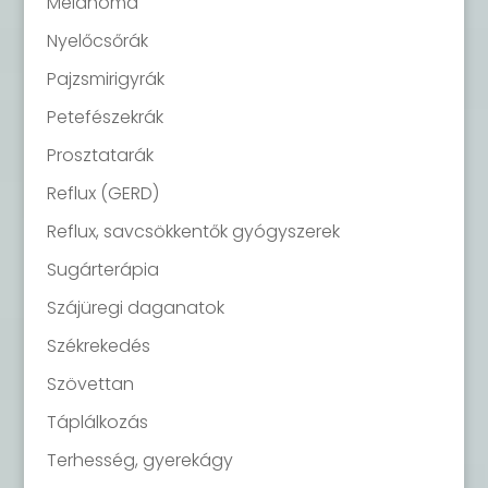
Melanoma
Nyelőcsőrák
Pajzsmirigyrák
Petefészekrák
Prosztatarák
Reflux (GERD)
Reflux, savcsökkentők gyógyszerek
Sugárterápia
Szájüregi daganatok
Székrekedés
Szövettan
Táplálkozás
Terhesség, gyerekágy