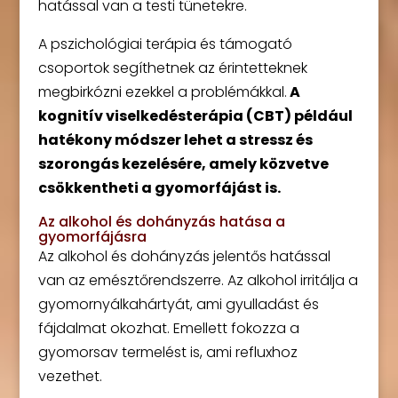
hatással van a testi tünetekre.
A pszichológiai terápia és támogató
csoportok segíthetnek az érintetteknek
megbirkózni ezekkel a problémákkal.
A
kognitív viselkedésterápia (CBT) például
hatékony módszer lehet a stressz és
szorongás kezelésére, amely közvetve
csökkentheti a gyomorfájást is.
Az alkohol és dohányzás hatása a
gyomorfájásra
Az alkohol és dohányzás jelentős hatással
van az emésztőrendszerre. Az alkohol irritálja a
gyomornyálkahártyát, ami gyulladást és
fájdalmat okozhat. Emellett fokozza a
gyomorsav termelést is, ami refluxhoz
vezethet.