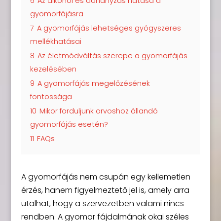
6
Az alkohol és dohányzás hatása a
gyomorfájásra
7
A gyomorfájás lehetséges gyógyszeres
mellékhatásai
8
Az életmódváltás szerepe a gyomorfájás
kezelésében
9
A gyomorfájás megelőzésének
fontossága
10
Mikor forduljunk orvoshoz állandó
gyomorfájás esetén?
11
FAQs
A gyomorfájás nem csupán egy kellemetlen
érzés, hanem figyelmeztető jel is, amely arra
utalhat, hogy a szervezetben valami nincs
rendben. A gyomor fájdalmának okai széles