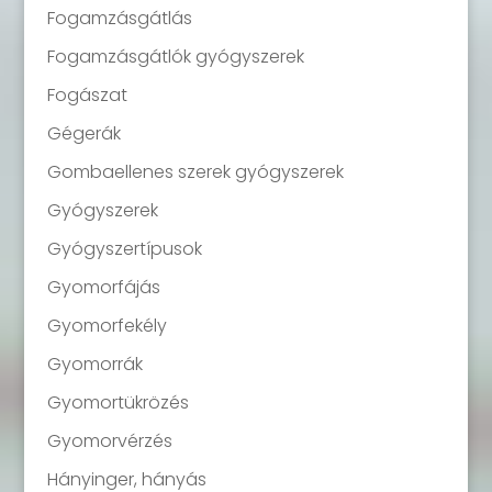
Fogamzásgátlás
Fogamzásgátlók gyógyszerek
Fogászat
Gégerák
Gombaellenes szerek gyógyszerek
Gyógyszerek
Gyógyszertípusok
Gyomorfájás
Gyomorfekély
Gyomorrák
Gyomortükrözés
Gyomorvérzés
Hányinger, hányás