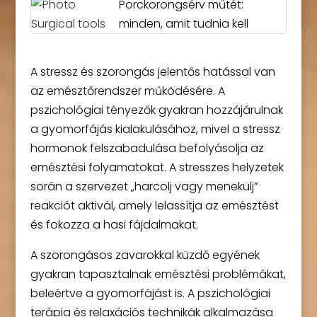
Porckorongsérv műtét:
minden, amit tudnia kell
A stressz és szorongás jelentős hatással van
az emésztőrendszer működésére. A
pszichológiai tényezők gyakran hozzájárulnak
a gyomorfájás kialakulásához, mivel a stressz
hormonok felszabadulása befolyásolja az
emésztési folyamatokat. A stresszes helyzetek
során a szervezet „harcolj vagy menekülj”
reakciót aktivál, amely lelassítja az emésztést
és fokozza a hasi fájdalmakat.
A szorongásos zavarokkal küzdő egyének
gyakran tapasztalnak emésztési problémákat,
beleértve a gyomorfájást is. A pszichológiai
terápia és relaxációs technikák alkalmazása