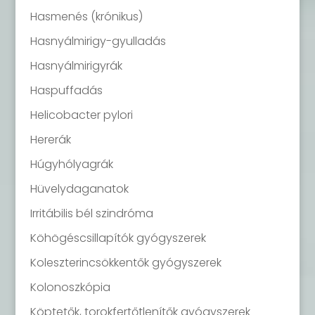
Hasmenés (krónikus)
Hasnyálmirigy-gyulladás
Hasnyálmirigyrák
Haspuffadás
Helicobacter pylori
Hererák
Húgyhólyagrák
Hüvelydaganatok
Irritábilis bél szindróma
Köhögéscsillapítók gyógyszerek
Koleszterincsökkentők gyógyszerek
Kolonoszkópia
Köptetők, torokfertőtlenítők gyógyszerek