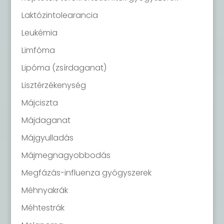
Laktózintolearancia
Leukémia
Limfóma
Lipóma (zsírdaganat)
Lisztérzékenység
Májciszta
Májdaganat
Májgyulladás
Májmegnagyobbodás
Megfázás-influenza gyógyszerek
Méhnyakrák
Méhtestrák