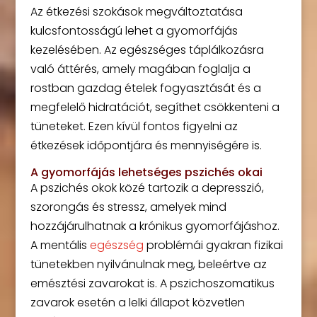
Az étkezési szokások megváltoztatása
kulcsfontosságú lehet a gyomorfájás
kezelésében. Az egészséges táplálkozásra
való áttérés, amely magában foglalja a
rostban gazdag ételek fogyasztását és a
megfelelő hidratációt, segíthet csökkenteni a
tüneteket. Ezen kívül fontos figyelni az
étkezések időpontjára és mennyiségére is.
A gyomorfájás lehetséges pszichés okai
A pszichés okok közé tartozik a depresszió,
szorongás és stressz, amelyek mind
hozzájárulhatnak a krónikus gyomorfájáshoz.
A mentális
egészség
problémái gyakran fizikai
tünetekben nyilvánulnak meg, beleértve az
emésztési zavarokat is. A pszichoszomatikus
zavarok esetén a lelki állapot közvetlen