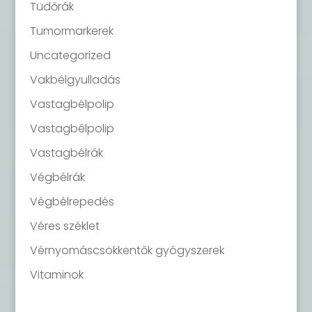
Tüdőrák
Tumormarkerek
Uncategorized
Vakbélgyulladás
Vastagbélpolip
Vastagbélpolip
Vastagbélrák
Végbélrák
Végbélrepedés
Véres széklet
Vérnyomáscsökkentők gyógyszerek
Vitaminok