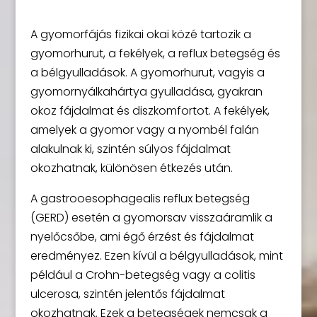
A gyomorfájás fizikai okai közé tartozik a
gyomorhurut, a fekélyek, a reflux betegség és
a bélgyulladások. A gyomorhurut, vagyis a
gyomornyálkahártya gyulladása, gyakran
okoz fájdalmat és diszkomfortot. A fekélyek,
amelyek a gyomor vagy a nyombél falán
alakulnak ki, szintén súlyos fájdalmat
okozhatnak, különösen étkezés után.
A gastrooesophagealis reflux betegség
(GERD) esetén a gyomorsav visszaáramlik a
nyelőcsőbe, ami égő érzést és fájdalmat
eredményez. Ezen kívül a bélgyulladások, mint
például a Crohn-betegség vagy a colitis
ulcerosa, szintén jelentős fájdalmat
okozhatnak. Ezek a betegségek nemcsak a