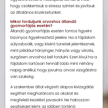
hogy csökkentsük a stressz szintet és javítsuk
az általános közérzetünket.
Mikor forduljunk orvoshoz állandó
gyomorfájás esetén?
Állandó gyomorfájás esetén fontos figyelni
bizonyos figyelmeztető jelekre. Ha a fájdalom
súlyosbodik, vagy kísérő tünetek jelentkeznek,
mint például hányinger, hányás vagy vérzés,
sürgősen orvoshoz kell fordulni. Ezen kívül ha a
fájdalom tartósan fennáll több mint néhány
napig anélkül, hogy javulna, orvosi vizsgálatra
van szükség.
A szakember által végzett alapos kivizsgálás
segíthet meghatározni az okokat és
megfelelő kezelést javasolni. Ne habozzon
segítséget kérni; az időben történő