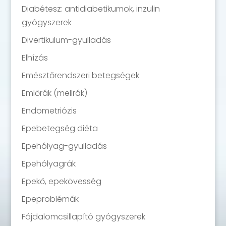
Diabétesz: antidiabetikumok, inzulin
gyógyszerek
Divertikulum-gyulladás
Elhízás
Emésztőrendszeri betegségek
Emlőrák (mellrák)
Endometriózis
Epebetegség diéta
Epehólyag-gyulladás
Epehólyagrák
Epekő, epekövesség
Epeproblémák
Fájdalomcsillapító gyógyszerek