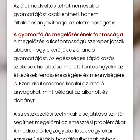
Az életmódváltás tehát nemcsak a
gyomorfájást csökkentheti, hanem
általánosan javíthatja az életminőséget is.
A gyomorfájás megelőzésének fontossága
A megelőzés kulcsfontosságú szerepet játszik
abban, hogy elkerüljük az állandó
gyomorfájást. Az egészséges táplálkozási
szokások kialakítása mellett fontos figyelni az
étkezések rendszerességére és mennyiségére
is. Ezen kívül érdemes kerülni az irritáló
anyagokat, mint például az alkoholt és
dohányt.
A stresszkezelési technikák elsajátítása szintén
segíthet megelőzni az emésztési problémákat.
A meditáció, légzőgyakorlatok vagy akár
egyszerű séták is hozzájárulhatnak ahhoz,