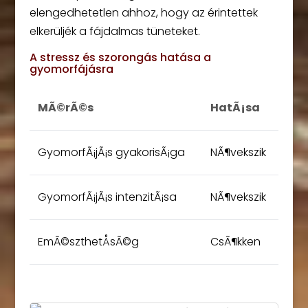
elengedhetetlen ahhoz, hogy az érintettek
elkerüljék a fájdalmas tüneteket.
A stressz és szorongás hatása a
gyomorfájásra
MÃ©rÃ©s
HatÃ¡sa
GyomorfÃ¡jÃ¡s gyakorisÃ¡ga
NÃ¶vekszik
GyomorfÃ¡jÃ¡s intenzitÃ¡sa
NÃ¶vekszik
EmÃ©szthetÅsÃ©g
CsÃ¶kken