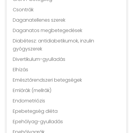
Csontrák
Daganatellenes szerek
Daganatos megbetegedések
Diabétesz: antidiabetikumok, inzulin
gyógyszerek
Divertikulum-gyulladás
Elhízás
Emésztőrendszeri betegségek
Emlőrák (mellrák)
Endometriózis
Epebetegség diéta
Epehólyag-gyulladás
Epehólyagrák