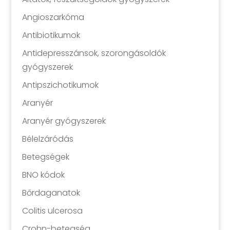
Angioszarkóma
Antibiotikumok
Antidepresszánsok, szorongásoldók
gyógyszerek
Antipszichotikumok
Aranyér
Aranyér gyógyszerek
Bélelzáródás
Betegségek
BNO kódok
Bőrdaganatok
Colitis ulcerosa
Crohn-betegség