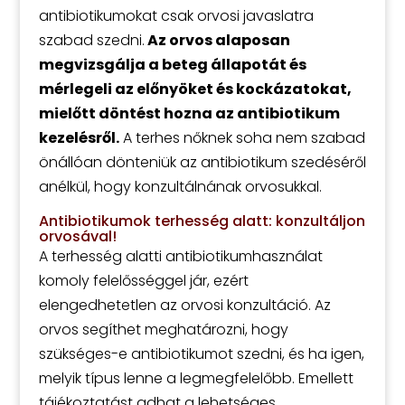
antibiotikumokat csak orvosi javaslatra
szabad szedni.
Az orvos alaposan
megvizsgálja a beteg állapotát és
mérlegeli az előnyöket és kockázatokat,
mielőtt döntést hozna az antibiotikum
kezelésről.
A terhes nőknek soha nem szabad
önállóan dönteniük az antibiotikum szedéséről
anélkül, hogy konzultálnának orvosukkal.
Antibiotikumok terhesség alatt: konzultáljon
orvosával!
A terhesség alatti antibiotikumhasználat
komoly felelősséggel jár, ezért
elengedhetetlen az orvosi konzultáció. Az
orvos segíthet meghatározni, hogy
szükséges-e antibiotikumot szedni, és ha igen,
melyik típus lenne a legmegfelelőbb. Emellett
tájékoztatást adhat a lehetséges