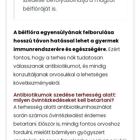
szedése befolyásolhatja a magzat
bélflóráját is.
A bélflóra egyensúlyának felborulása
hosszú távon hatással lehet a gyermek
immunrendszerére és egészségére.
Ezért
fontos, hogy a terhes nők tudatosan
válasszanak antibiotikumot, és mindig
konzultáljanak orvosukkal a lehetséges
következményekről.
Antibiotikumok szedése terhesség alatt:
milyen óvintézkedéseket kell betartani?
A terhesség alatti antibiotikumhasználat
során számos óvintézkedést érdemes
betartani. Először is, mindig fontos orvoshoz
fordulni, mielőtt bármilyen gyógyszert