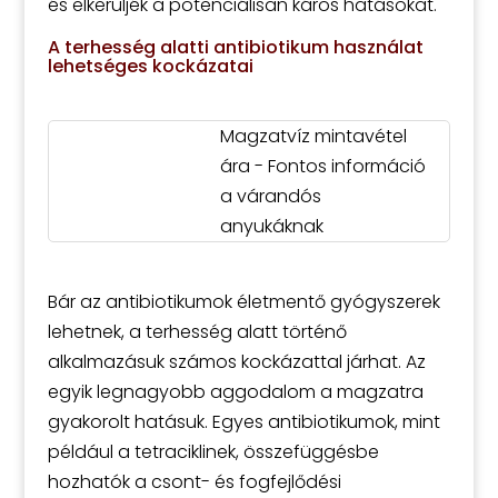
és elkerüljék a potenciálisan káros hatásokat.
A terhesség alatti antibiotikum használat
lehetséges kockázatai
Magzatvíz mintavétel
ára - Fontos információ
a várandós
anyukáknak
Bár az antibiotikumok életmentő gyógyszerek
lehetnek, a terhesség alatt történő
alkalmazásuk számos kockázattal járhat. Az
egyik legnagyobb aggodalom a magzatra
gyakorolt hatásuk. Egyes antibiotikumok, mint
például a tetraciklinek, összefüggésbe
hozhatók a csont- és fogfejlődési