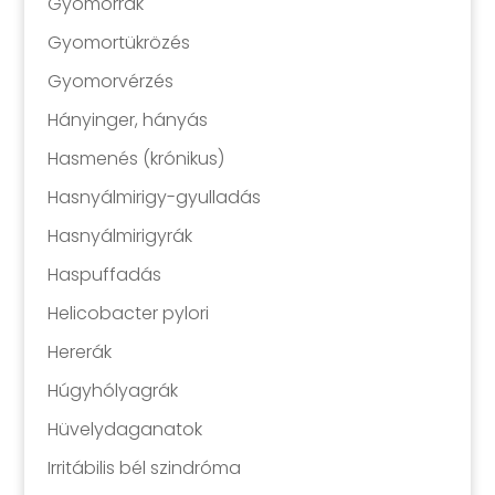
Gyomorrák
Gyomortükrözés
Gyomorvérzés
Hányinger, hányás
Hasmenés (krónikus)
Hasnyálmirigy-gyulladás
Hasnyálmirigyrák
Haspuffadás
Helicobacter pylori
Hererák
Húgyhólyagrák
Hüvelydaganatok
Irritábilis bél szindróma