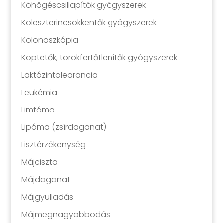
Köhögéscsillapítók gyógyszerek
Koleszterincsökkentők gyógyszerek
Kolonoszkópia
Köptetők, torokfertőtlenítők gyógyszerek
Laktózintolearancia
Leukémia
Limfóma
Lipóma (zsírdaganat)
Lisztérzékenység
Májciszta
Májdaganat
Májgyulladás
Májmegnagyobbodás