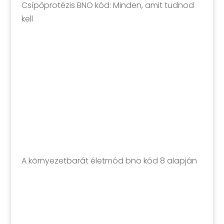
Csípőprotézis BNO kód: Minden, amit tudnod
kell
A környezetbarát életmód bno kód 8 alapján