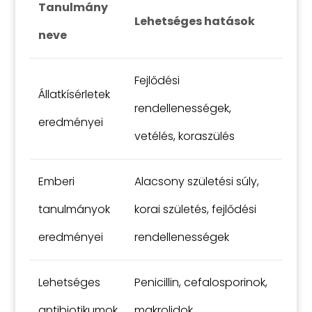
Tanulmány
Lehetséges hatások
neve
Fejlődési
Állatkísérletek
rendellenességek,
eredményei
vetélés, koraszülés
Emberi
Alacsony születési súly,
tanulmányok
korai születés, fejlődési
eredményei
rendellenességek
Lehetséges
Penicillin, cefalosporinok,
antibiotikumok
makrolidok