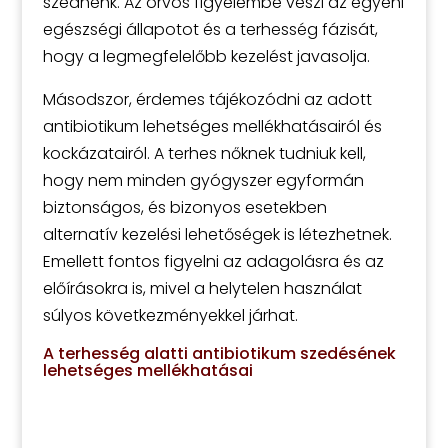
szednénk. Az orvos figyelembe veszi az egyéni
egészségi állapotot és a terhesség fázisát,
hogy a legmegfelelőbb kezelést javasolja.
Másodszor, érdemes tájékozódni az adott
antibiotikum lehetséges mellékhatásairól és
kockázatairól. A terhes nőknek tudniuk kell,
hogy nem minden gyógyszer egyformán
biztonságos, és bizonyos esetekben
alternatív kezelési lehetőségek is létezhetnek.
Emellett fontos figyelni az adagolásra és az
előírásokra is, mivel a helytelen használat
súlyos következményekkel járhat.
A terhesség alatti antibiotikum szedésének
lehetséges mellékhatásai