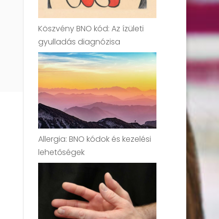
Köszvény BNO kód: Az ízületi
gyulladás diagnózisa
Allergia: BNO kódok és kezelési
lehetőségek