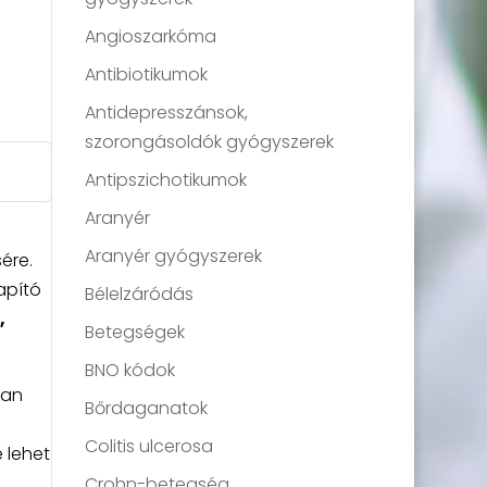
Angioszarkóma
Antibiotikumok
Antidepresszánsok,
szorongásoldók gyógyszerek
Antipszichotikumok
Aranyér
Aranyér gyógyszerek
ére.
apító
Bélelzáródás
,
Betegségek
BNO kódok
ban
Bőrdaganatok
Colitis ulcerosa
 lehet
Crohn-betegség