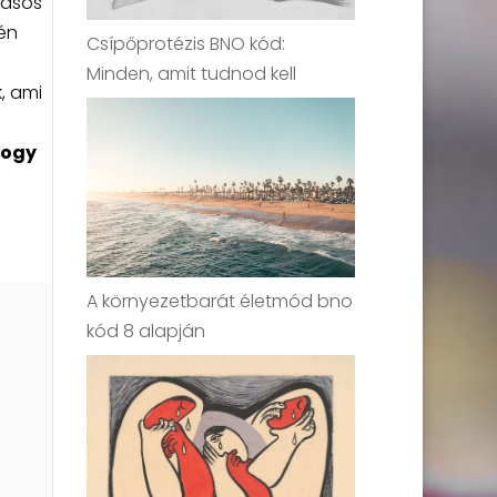
dásos
én
Csípőprotézis BNO kód:
Minden, amit tudnod kell
, ami
hogy
A környezetbarát életmód bno
kód 8 alapján