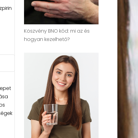
pirin
Köszvény BNO kód: mi az és
hogyan kezelhető?
repet
lása
os
ségek