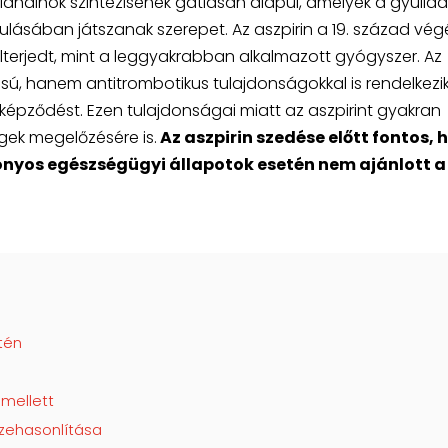
andinok szintézisének gátlásán alapul, amelyek a gyulla
lásában játszanak szerepet. Az aszpirin a 19. század vég
elterjedt, mint a leggyakrabban alkalmazott gyógyszer. Az
sú, hanem antitrombotikus tulajdonságokkal is rendelkezik
gképződést. Ezen tulajdonságai miatt az aszpirint gyakran
gek megelőzésére is.
Az aszpirin szedése előtt fontos, 
zonyos egészségügyi állapotok esetén nem ajánlott a
tén
 mellett
szehasonlítása