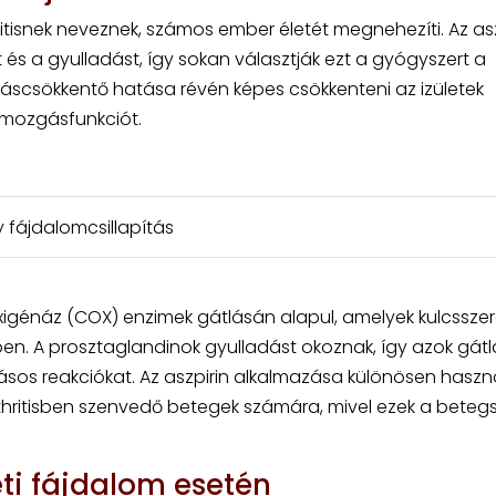
ritisnek neveznek, számos ember életét megnehezíti. Az asz
 és a gyulladást, így sokan választják ezt a gyógyszert a
dáscsökkentő hatása révén képes csökkenteni az izületek
 mozgásfunkciót.
y fájdalomcsillapítás
igénáz (COX) enzimek gátlásán alapul, amelyek kulcssze
en. A prosztaglandinok gyulladást okoznak, így azok gát
ásos reakciókat. Az aszpirin alkalmazása különösen haszn
rthritisben szenvedő betegek számára, mivel ezek a beteg
.
eti fájdalom esetén