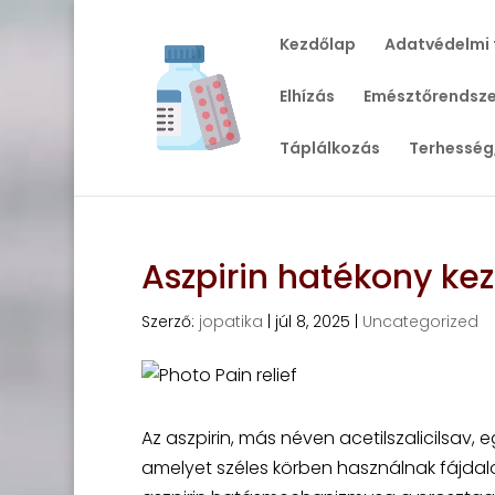
Kezdőlap
Adatvédelmi 
Elhízás
Emésztőrendsze
Táplálkozás
Terhesség
Aszpirin hatékony kez
Szerző:
jopatika
|
júl 8, 2025
|
Uncategorized
Az aszpirin, más néven acetilszalicilsav,
amelyet széles körben használnak fájdalom