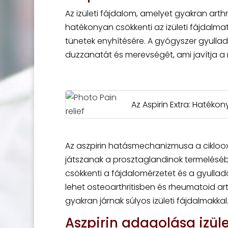
Az izületi fájdalom, amelyet gyakran arth
hatékonyan csökkenti az izületi fájdalmat
tünetek enyhítésére. A gyógyszer gyulla
duzzanatát és merevségét, ami javítja a
Az Aspirin Extra: Hatékon
Az aszpirin hatásmechanizmusa a cikloox
játszanak a prosztaglandinok termeléséb
csökkenti a fájdalomérzetet és a gyullad
lehet osteoarthritisben és rheumatoid a
gyakran járnak súlyos izületi fájdalmakkal
Aszpirin adagolása izül