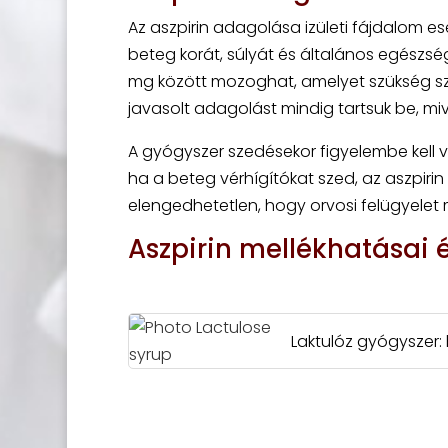
Az aszpirin adagolása izületi fájdalom es
beteg korát, súlyát és általános egészsé
mg között mozoghat, amelyet szükség sze
javasolt adagolást mindig tartsuk be, mi
A gyógyszer szedésekor figyelembe kell v
ha a beteg vérhígítókat szed, az aszpirin
elengedhetetlen, hogy orvosi felügyelet m
Aszpirin mellékhatásai 
Laktulóz gyógyszer