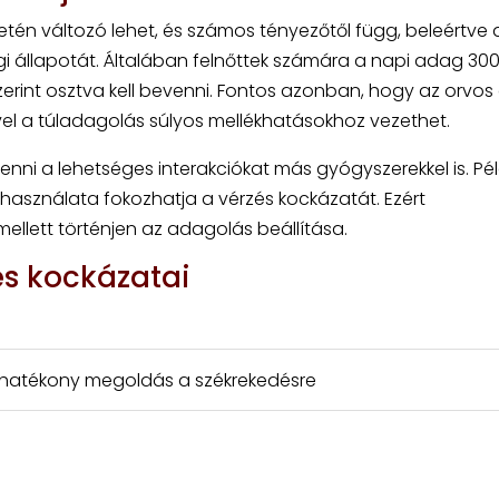
etén változó lehet, és számos tényezőtől függ, beleértve 
gi állapotát. Általában felnőttek számára a napi adag 30
rint osztva kell bevenni. Fontos azonban, hogy az orvos 
vel a túladagolás súlyos mellékhatásokhoz vezethet.
enni a lehetséges interakciókat más gyógyszerekkel is. Pél
 használata fokozhatja a vérzés kockázatát. Ezért
ellett történjen az adagolás beállítása.
és kockázatai
: hatékony megoldás a székrekedésre