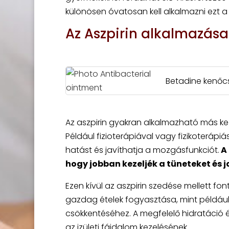
különösen óvatosan kell alkalmazni ezt a
Az Aszpirin alkalmazása
Betadine kenőc
Az aszpirin gyakran alkalmazható más kez
Például fizioterápiával vagy fizikoterápi
hatást és javíthatja a mozgásfunkciót.
A 
hogy jobban kezeljék a tüneteket és 
Ezen kívül az aszpirin szedése mellett f
gazdag ételek fogyasztása, mint például 
csökkentéséhez. A megfelelő hidratáció 
az izületi fájdalom kezelésének.