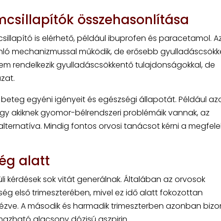
mcsillapítók összehasonlítása
illapító is elérhető, például ibuprofen és paracetamol. A
onló mechanizmussal működik, de erősebb gyulladáscsökk
nem rendelkezik gyulladáscsökkentő tulajdonságokkal, de
zat.
 beteg egyéni igényeit és egészségi állapotát. Például az
vagy akiknek gyomor-bélrendszeri problémáik vannak, az
ternatíva. Mindig fontos orvosi tanácsot kérni a megfele
ég alatt
üli kérdések sok vitát generálnak. Általában az orvosok
sség első trimeszterében, mivel ez idő alatt fokozottan
nézve. A második és harmadik trimeszterben azonban biz
lmazható alacsony dózisú aszpirin.