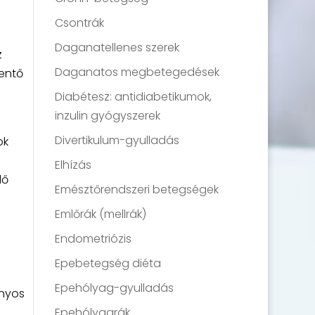
Csontrák
Daganatellenes szerek
z
Daganatos megbetegedések
entő
Diabétesz: antidiabetikumok,
inzulin gyógyszerek
Divertikulum-gyulladás
ok
Elhízás
lő
Emésztőrendszeri betegségek
Emlőrák (mellrák)
Endometriózis
Epebetegség diéta
Epehólyag-gyulladás
onyos
Epehólyagrák