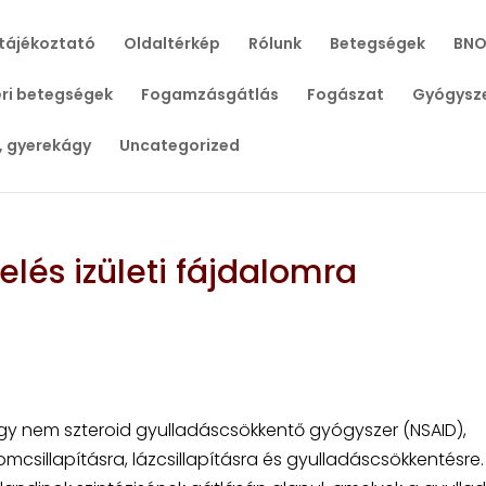
tájékoztató
Oldaltérkép
Rólunk
Betegségek
BNO
ri betegségek
Fogamzásgátlás
Fogászat
Gyógysz
, gyerekágy
Uncategorized
elés izületi fájdalomra
 egy nem szteroid gyulladáscsökkentő gyógyszer (NSAID),
csillapításra, lázcsillapításra és gyulladáscsökkentésre.