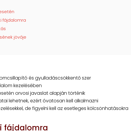
 esetén
ti fájdalomra
tás
ésének jövője
lomcsillapító és gyulladáscsökkentő szer
ájdalom kezelésében
esetén orvosi javaslat alapján történik
tai lehetnek, ezért óvatosan kell alkalmazni
elésekkel, de figyelni kell az esetleges kölcsönhatásokra
ti fájdalomra