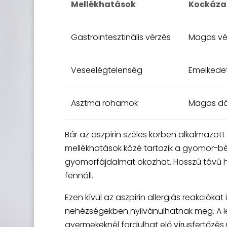
Mellékhatások
Kockáza
Gastrointesztinális vérzés
Magas vér
Veseelégtelenség
Emelkedet
Asztma rohamok
Magas dóz
Bár az aszpirin széles körben alkalmazot
mellékhatások közé tartozik a gyomor-bél
gyomorfájdalmat okozhat. Hosszú távú ha
fennáll.
Ezen kívül az aszpirin allergiás reakcióka
nehézségekben nyilvánulhatnak meg. A 
gyermekeknél fordulhat elő vírusfertőzés