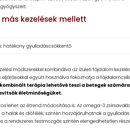
 gyógyszert.
 más kezelések mellett
s: hatékony gyulladáscsökkentő
elési módszerekkel kombinálva az izületi fájdalom kezelés
ás eljárásokkal együtt használva fokozhatja a fájdalomcsill
kombinált terápia lehetővé teszi a betegek számára
javítsák életminőségüket.
ontos lehet az étrend módosítása is. Az omega-3 zsírsavak
a halak és diófélék, szintén hozzájárulhatnak a gyulladás
és a rendszeres testmozgás szintén elengedhetetlen része