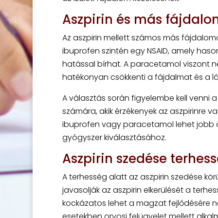
Aszpirin és más fájdalo
Az aszpirin mellett számos más fájdalomcs
ibuprofen szintén egy NSAID, amely has
hatással bírhat. A paracetamol viszont 
hatékonyan csökkenti a fájdalmat és a lá
A választás során figyelembe kell venni a
számára, akik érzékenyek az aszpirinre 
ibuprofen vagy paracetamol lehet jobb al
gyógyszer kiválasztásához.
Aszpirin szedése terhess
A terhesség alatt az aszpirin szedése kör
javasolják az aszpirin elkerülését a terhe
kockázatos lehet a magzat fejlődésére 
esetekben orvosi felügyelet mellett alka