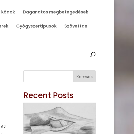
 kódok
Daganatos megbetegedések
erek
Gyógyszertípusok
Szövettan
Keresés
Recent Posts
 Az