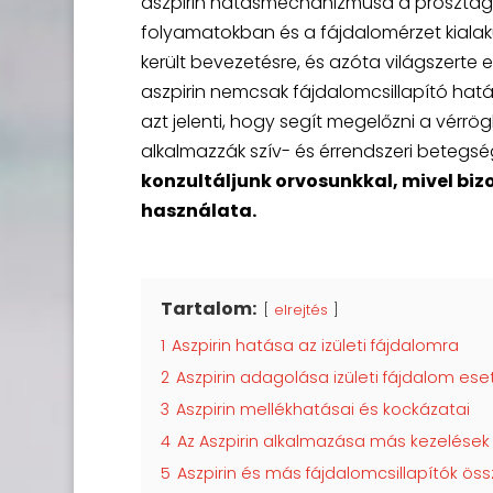
aszpirin hatásmechanizmusa a prosztagl
folyamatokban és a fájdalomérzet kialaku
került bevezetésre, és azóta világszerte 
aszpirin nemcsak fájdalomcsillapító hatá
azt jelenti, hogy segít megelőzni a vérrö
alkalmazzák szív- és érrendszeri betegsé
konzultáljunk orvosunkkal, mivel bi
használata.
Tartalom:
elrejtés
1
Aszpirin hatása az izületi fájdalomra
2
Aszpirin adagolása izületi fájdalom ese
3
Aszpirin mellékhatásai és kockázatai
4
Az Aszpirin alkalmazása más kezelések
5
Aszpirin és más fájdalomcsillapítók ös