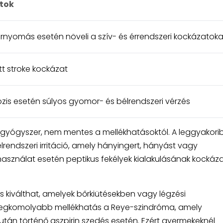
tok
nyomás esetén növeli a szív- és érrendszeri kockázatoka
t stroke kockázat
is esetén súlyos gyomor- és bélrendszeri vérzés
t gyógyszer, nem mentes a mellékhatásoktól. A leggyakori
rendszeri irritáció, amely hányingert, hányást vagy
sználat esetén peptikus fekélyek kialakulásának kockáza
t is kiválthat, amelyek bőrkiütésekben vagy légzési
legkomolyabb mellékhatás a Reye-szindróma, amely
 után történő aszpirin szedés esetén. Ezért gyermekeknél