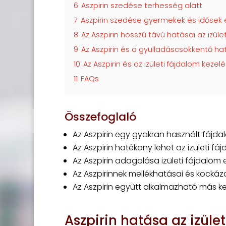
6
Aszpirin szedése terhesség alatt
7
Aszpirin szedése gyermekek és idősek
8
Az Aszpirin hosszú távú hatásai az izüle
9
Az Aszpirin és a gyulladáscsökkentő ha
10
Az Aszpirin és az izületi fájdalom kezel
11
FAQs
Összefoglaló
Az Aszpirin egy gyakran használt fájda
Az Aszpirin hatékony lehet az izületi f
Az Aszpirin adagolása izületi fájdalom 
Az Aszpirinnek mellékhatásai és kockáza
Az Aszpirin együtt alkalmazható más kez
Aszpirin hatása az izüle