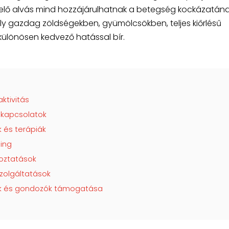
gfelelő alvás mind hozzájárulhatnak a betegség kockázatán
ly gazdag zöldségekben, gyümölcsökben, teljes kiőrlésű
ülönösen kedvező hatással bír.
ktivitás
 kapcsolatok
 és terápiák
ning
toztatások
zolgáltatások
gok és gondozók támogatása