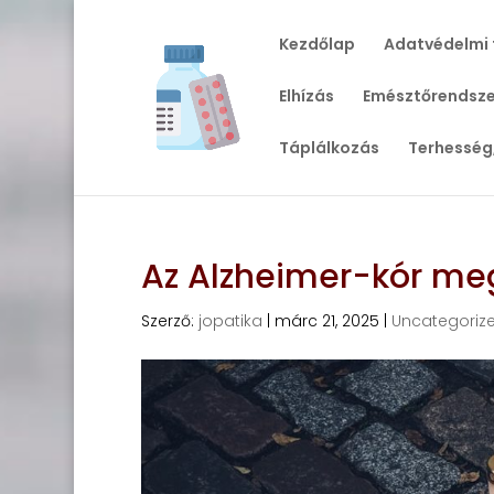
Kezdőlap
Adatvédelmi 
Elhízás
Emésztőrendsze
Táplálkozás
Terhesség
Az Alzheimer-kór meg
Szerző:
jopatika
|
márc 21, 2025
|
Uncategoriz