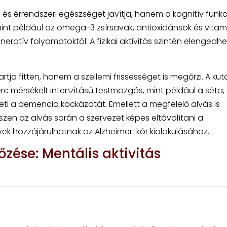
és érrendszeri egészséget javítja, hanem a kognitív funkc
int például az omega-3 zsírsavak, antioxidánsok és vitam
atív folyamatoktól. A fizikai aktivitás szintén elengedhe
ja fitten, hanem a szellemi frissességet is megőrzi. A ku
rc mérsékelt intenzitású testmozgás, mint például a séta,
ti a demencia kockázatát. Emellett a megfelelő alvás is
zen az alvás során a szervezet képes eltávolítani a
ek hozzájárulhatnak az Alzheimer-kór kialakulásához.
zése: Mentális aktivitás