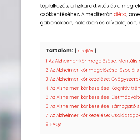
táplálkozás, a fizikai aktivitás és a me
csökkentéséhez. A mediterrán
diéta
, ame
gabonákban, halakban és olívaolajban, k
Tartalom:
elrejtés
1
Az Alzheimer-kór megelőzése: Mentális a
2
Az Alzheimer-kór megelőzése: Szociális
3
Az Alzheimer-kór kezelése: Gyógyszerek
4
Az Alzheimer-kór kezelése: Kognitív tré
5
Az Alzheimer-kór kezelése: Életmódvál
6
Az Alzheimer-kór kezelése: Támogató s
7
Az Alzheimer-kór kezelése: Családta
8
FAQs