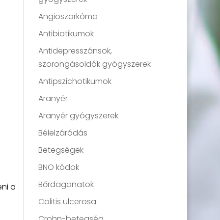
Angioszarkóma
Antibiotikumok
Antidepresszánsok,
szorongásoldók gyógyszerek
Antipszichotikumok
Aranyér
Aranyér gyógyszerek
Bélelzáródás
Betegségek
BNO kódok
Bőrdaganatok
ni a
Colitis ulcerosa
Crohn-betegség