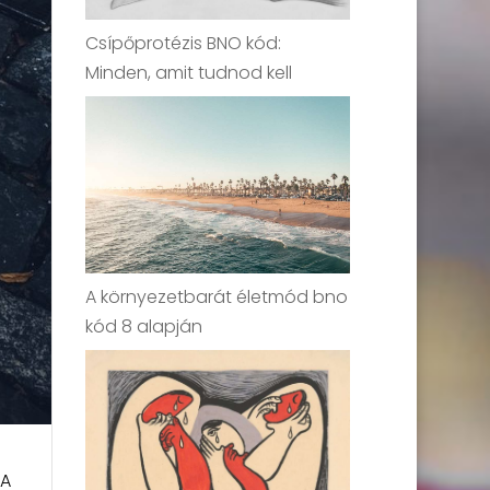
Csípőprotézis BNO kód:
Minden, amit tudnod kell
A környezetbarát életmód bno
kód 8 alapján
 A