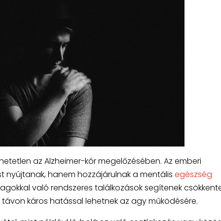
hetetlen az Alzheimer-kór megelőzésében. Az emberi
 nyújtanak, hanem hozzájárulnak a mentális
egészség
agokkal való rendszeres találkozások segítenek csökkente
ú távon káros hatással lehetnek az agy működésére.