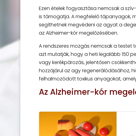
Ezen ételek fogyasztása nemcsak a szív- 
is támogatja. A megfelelő tápanyagok, m
segíthetnek megvédeni az agyat a degener
az Alzheimer-kór megelőzésében.
A rendszeres mozgás nemcsak a testet tart
azt mutatják, hogy a heti legalább 150 pe
vagy kerékpározás, jelentősen csökkenthe
hozzájárul az agy regenerálódásához, his
felhalmozódott toxikus anyagokat, amely
Az Alzheimer-kór megelő