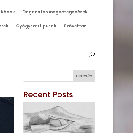
 kódok
Daganatos megbetegedések
erek
Gyógyszertípusok
Szövettan
Keresés
Recent Posts