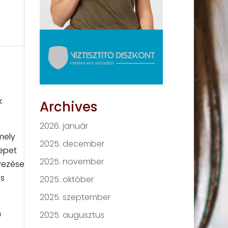
k
Archives
2026. január
mely
2025. december
repet
2025. november
rvezése
is
2025. október
2025. szeptember
n
2025. augusztus