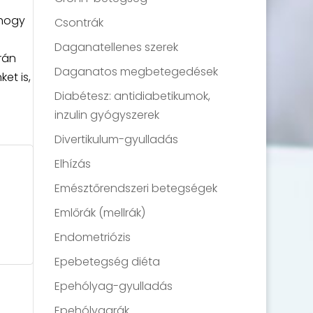
s
 hogy
Csontrák
Daganatellenes szerek
rán
Daganatos megbetegedések
et is,
Diabétesz: antidiabetikumok,
inzulin gyógyszerek
Divertikulum-gyulladás
Elhízás
Emésztőrendszeri betegségek
Emlőrák (mellrák)
Endometriózis
Epebetegség diéta
Epehólyag-gyulladás
Epehólyagrák