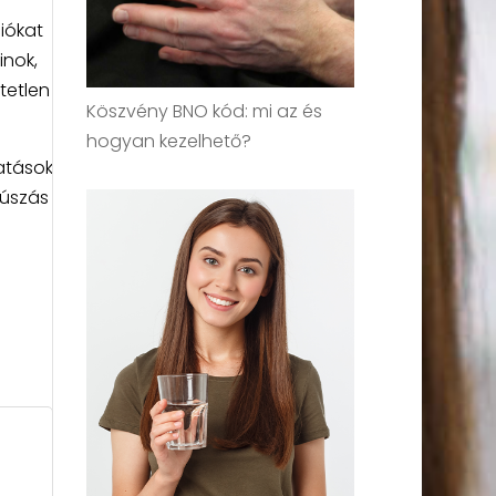
iókat
inok,
tetlen
Köszvény BNO kód: mi az és
hogyan kezelhető?
tatások
 úszás