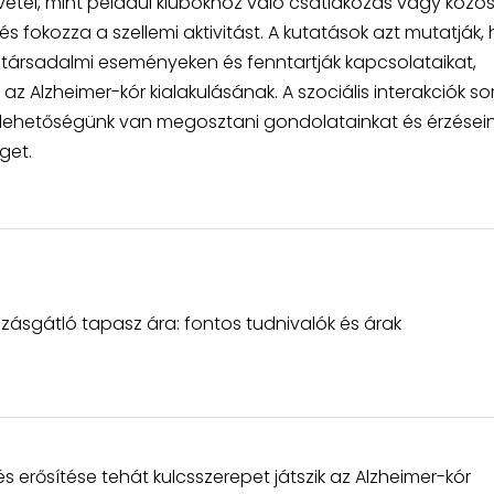
étel, mint például klubokhoz való csatlakozás vagy közö
 és fokozza a szellemi aktivitást. A kutatások azt mutatják,
ek társadalmi eseményeken és fenntartják kapcsolataikat,
 Alzheimer-kór kialakulásának. A szociális interakciók so
ehetőségünk van megosztani gondolatainkat és érzéseink
get.
ásgátló tapasz ára: fontos tudnivalók és árak
 erősítése tehát kulcsszerepet játszik az Alzheimer-kór