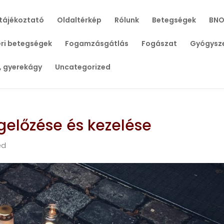
tájékoztató
Oldaltérkép
Rólunk
Betegségek
BNO
ri betegségek
Fogamzásgátlás
Fogászat
Gyógysz
, gyerekágy
Uncategorized
előzése és kezelése
ed