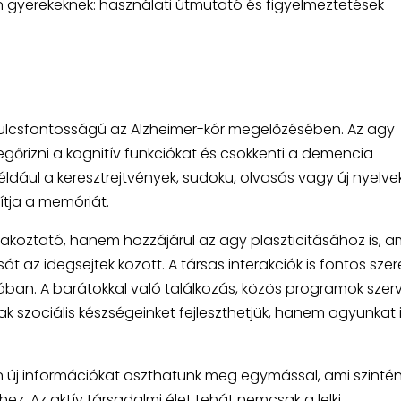
in gyerekeknek: használati útmutató és figyelmeztetések
n kulcsfontosságú az Alzheimer-kór megelőzésében. Az agy
egőrizni a kognitív funkciókat és csökkenti a demencia
dául a keresztrejtvények, sudoku, olvasás vagy új nyelve
vítja a memóriát.
rakoztató, hanem hozzájárul az agy plaszticitásához is, a
sát az idegsejtek között. A társas interakciók is fontos sze
sában. A barátokkal való találkozás, közös programok sze
szociális készségeinket fejleszthetjük, hanem agyunkat 
 új információkat oszthatunk meg egymással, ami szinté
ez. Az aktív társadalmi élet tehát nemcsak a lelki