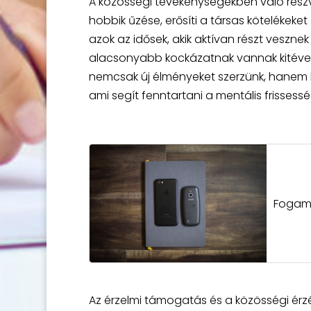
A közösségi tevékenységekben való részv
hobbik űzése, erősíti a társas kötelékeket
azok az idősek, akik aktívan részt veszn
alacsonyabb kockázatnak vannak kitéve az
nemcsak új élményeket szerzünk, hanem l
ami segít fenntartani a mentális frissessé
Fogamz
Az érzelmi támogatás és a közösségi érzés