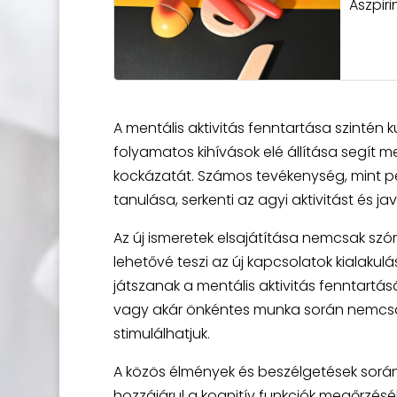
Aszpir
A mentális aktivitás fenntartása szinté
folyamatos kihívások elé állítása segít m
kockázatát. Számos tevékenység, mint pél
tanulása, serkenti az agyi aktivitást és ja
Az új ismeretek elsajátítása nemcsak szó
lehetővé teszi az új kapcsolatok kialakulá
játszanak a mentális aktivitás fenntartá
vagy akár önkéntes munka során nemcsak 
stimulálhatjuk.
A közös élmények és beszélgetések során
hozzájárul a kognitív funkciók megőrzéséh