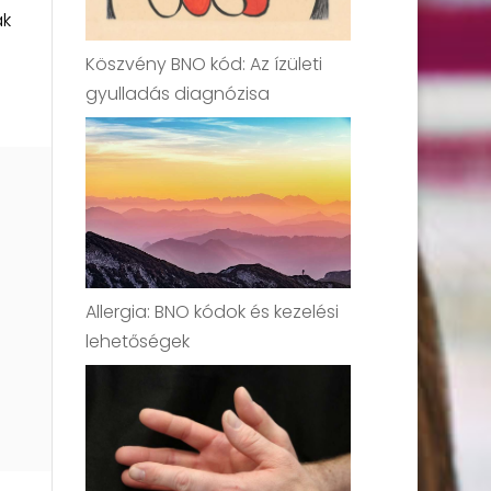
ak
Köszvény BNO kód: Az ízületi
gyulladás diagnózisa
Allergia: BNO kódok és kezelési
lehetőségek