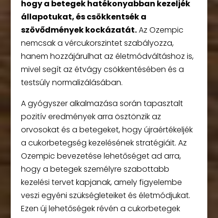
hogy a betegek hatékonyabban kezeljék
állapotukat, és csökkentsék a
szövődmények kockázatát.
Az Ozempic
nemcsak a vércukorszintet szabályozza,
hanem hozzájárulhat az életmódváltáshoz is,
mivel segít az étvágy csökkentésében és a
testsúly normalizálásában.
A gyógyszer alkalmazása során tapasztalt
pozitív eredmények arra ösztönzik az
orvosokat és a betegeket, hogy újraértékeljék
a cukorbetegség kezelésének stratégiáit. Az
Ozempic bevezetése lehetőséget ad arra,
hogy a betegek személyre szabottabb
kezelési tervet kapjanak, amely figyelembe
veszi egyéni szükségleteiket és életmódjukat.
Ezen új lehetőségek révén a cukorbetegek