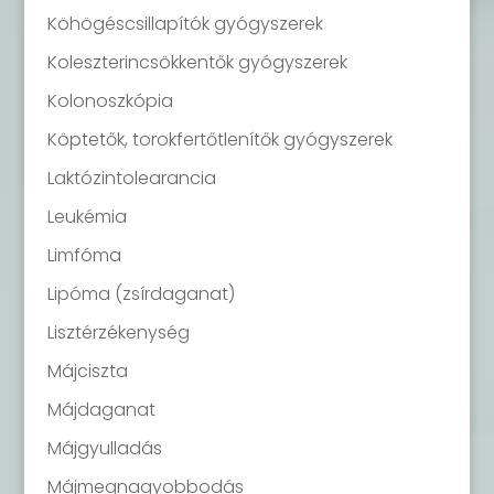
Köhögéscsillapítók gyógyszerek
Koleszterincsökkentők gyógyszerek
Kolonoszkópia
Köptetők, torokfertőtlenítők gyógyszerek
Laktózintolearancia
Leukémia
Limfóma
Lipóma (zsírdaganat)
Lisztérzékenység
Májciszta
Májdaganat
Májgyulladás
Májmegnagyobbodás