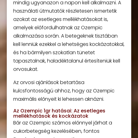
mindig ugyanazon a napon kell alkalmazni. A
használati útmutatók részletesen ismertetik
azokat az esetleges mellékhatásokat is,
amelyek előfordulhatnak az Ozempic
alkalmazása során. A betegeknek tisztában
kell lenniük ezekkel a lehetséges kockázatokkal,
és ha bármilyen szokatlan tünetet
tapasztalnak, haladéktalanul értesíteniük kell
orvosukat.
Az orvosi ajánlások betartása
kulcsfontosságú ahhoz, hogy az Ozempic
maximális előnyeit ki lehessen aknázni.
Az Ozempic 1gr hatásai: Az esetleges
mellékhatások és kockázatok
Bár az Ozempic számos előnnyel járhat a
cukorbetegség kezelésében, fontos