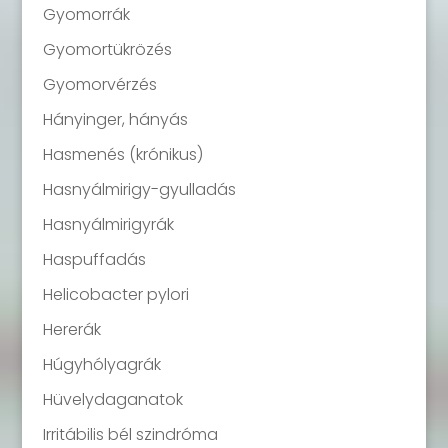
Gyomorrák
Gyomortükrözés
Gyomorvérzés
Hányinger, hányás
Hasmenés (krónikus)
Hasnyálmirigy-gyulladás
Hasnyálmirigyrák
Haspuffadás
Helicobacter pylori
Hererák
Húgyhólyagrák
Hüvelydaganatok
Irritábilis bél szindróma