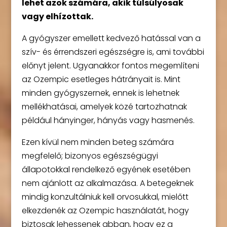
lehet azok számára, akik túlsúlyosak
vagy elhízottak.
A gyógyszer emellett kedvező hatással van a
szív- és érrendszeri egészségre is, ami további
előnyt jelent. Ugyanakkor fontos megemlíteni
az Ozempic esetleges hátrányait is. Mint
minden gyógyszernek, ennek is lehetnek
mellékhatásai, amelyek közé tartozhatnak
például hányinger, hányás vagy hasmenés.
Ezen kívül nem minden beteg számára
megfelelő; bizonyos egészségügyi
állapotokkal rendelkező egyének esetében
nem ajánlott az alkalmazása. A betegeknek
mindig konzultálniuk kell orvosukkal, mielőtt
elkezdenék az Ozempic használatát, hogy
biztosak lehessenek abban, hogy ez a