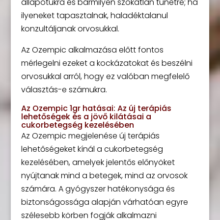
állapotukra és bármilyen szokatlan tünetre; ha
ilyeneket tapasztalnak, haladéktalanul
konzultáljanak orvosukkal.
Az Ozempic alkalmazása előtt fontos
mérlegelni ezeket a kockázatokat és beszélni
orvosukkal arról, hogy ez valóban megfelelő
választás-e számukra.
Az Ozempic 1gr hatásai: Az új terápiás
lehetőségek és a jövő kilátásai a
cukorbetegség kezelésében
Az Ozempic megjelenése új terápiás
lehetőségeket kínál a cukorbetegség
kezelésében, amelyek jelentős előnyöket
nyújtanak mind a betegek, mind az orvosok
számára. A gyógyszer hatékonysága és
biztonságossága alapján várhatóan egyre
szélesebb körben fogják alkalmazni