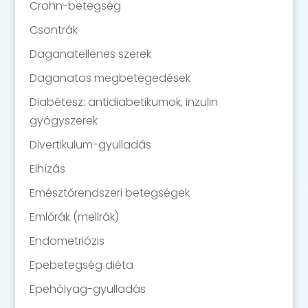
Crohn-betegség
Csontrák
Daganatellenes szerek
Daganatos megbetegedések
Diabétesz: antidiabetikumok, inzulin
gyógyszerek
Divertikulum-gyulladás
Elhízás
Emésztőrendszeri betegségek
Emlőrák (mellrák)
Endometriózis
Epebetegség diéta
Epehólyag-gyulladás