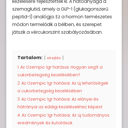
kezelésére fejlesztettek ki. A hatóanyaga a
szemaglutid, amely a GLP-1 (glukagonszerű
peptid-1) analógja. Ez a hormon természetes
módon termelődik a bélben, és szerepet
játszik a vércukorszint szabályozásában.
Tartalom:
elrejtés
1
Az Ozempic 1gr hatásai: Hogyan segít a
cukorbetegség kezelésében?
2
Az Ozempic 1gr hatásai: Az új lehetőségek
a cukorbetegség kezelésében
3
Az Ozempic 1gr hatásai: Az előnyei és
hátrányai az eddigi kezelésekhez képest
4
Az Ozempic 1gr hatásai: Az új tudományos
eredmények és kutatások