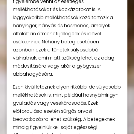
figyelembe venni az esetleges
mellékhatásokat és kockázatokat is. A
leggyakoribb mellékhatások közé tartozik a
hányinger, hányás és hasmenés, amelyek
általában átmeneti jellegűek és idővel
csökkennek. Néhány beteg esetében
azonban ezek a tünetek súlyosabbá
válhatnak, ami miatt szükség lehet az adag
módosítására vagy akár a gyógyszer
abbahagyására.
Ezen kívül léteznek olyan ritkább, de súlyosabb
mellékhatások is, mint például hasnyálmirigy-
gyulladás vagy vesekárosodás. Ezek
előfordulása esetén sürgős orvosi
beavatkozásra lehet szükség. A betegeknek
mindig figyelniük kell saját egészségi