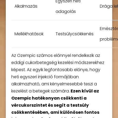
Egyszeri heti
Alkalmazás
Drága le
adagolás
Emésztés
Mellékhatások
Testsúlycsökkenés
problém
Az Ozempic számos előnnyel rendelkezik az
eddigi cukorbetegség kezelési módszerekhez
képest. Az egyik legfontosabb előnye, hogy
heti egyszeri injekció formájában
alkalmazható, ami kényelmesebbé teszi a
kezelést a betegek számára.
Ezen kívül az
Ozempic hatékonyan csökkenti a
vércukorszintet és segít a testsúly
csökkentésében, ami különösen fontos