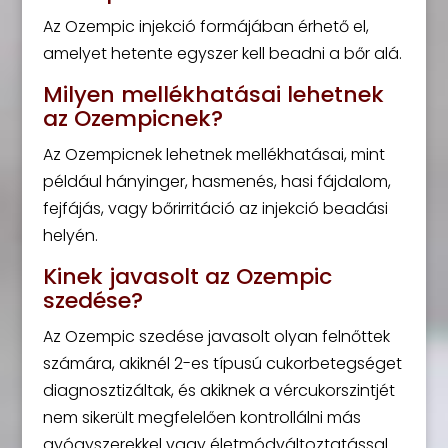
Az Ozempic injekció formájában érhető el,
amelyet hetente egyszer kell beadni a bőr alá.
Milyen mellékhatásai lehetnek
az Ozempicnek?
Az Ozempicnek lehetnek mellékhatásai, mint
például hányinger, hasmenés, hasi fájdalom,
fejfájás, vagy bőrirritáció az injekció beadási
helyén.
Kinek javasolt az Ozempic
szedése?
Az Ozempic szedése javasolt olyan felnőttek
számára, akiknél 2-es típusú cukorbetegséget
diagnosztizáltak, és akiknek a vércukorszintjét
nem sikerült megfelelően kontrollálni más
gyógyszerekkel vagy életmódváltoztatással.