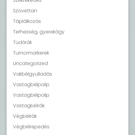
Székrekedés
Szövettan
Táplálkozás
Terhesség, gyerekágy
Tüdőrák
Tumormarkerek
Uncategorized
Vakbélgyulladás
Vastagbélpolip
Vastagbélpolip
Vastagbélrák
Végbélrák
Végbélrepedés