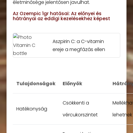
életminősége jelentősen javulhat.
Az Ozempic 1gr hatásai: Az előnyei és
hátrányai az eddigi kezelésekhez képest
Aszpirin C: a C-vitamin
ereje a megfázás ellen
Tulajdonságok
Előnyök
Hátrán
Csökkenti a
Mellékha
Hatékonyság
vércukorszintet
lehetnek