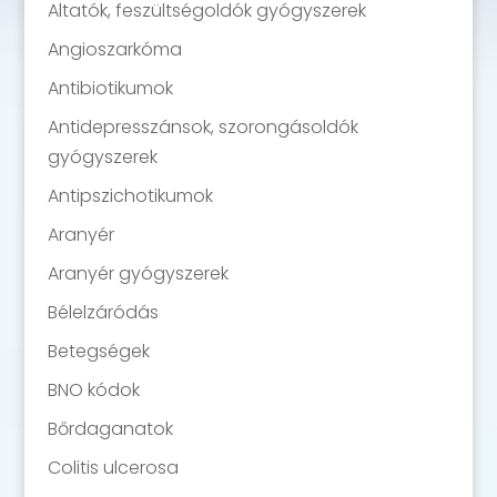
Altatók, feszültségoldók gyógyszerek
Angioszarkóma
Antibiotikumok
Antidepresszánsok, szorongásoldók
gyógyszerek
Antipszichotikumok
Aranyér
Aranyér gyógyszerek
Bélelzáródás
Betegségek
BNO kódok
Bőrdaganatok
Colitis ulcerosa