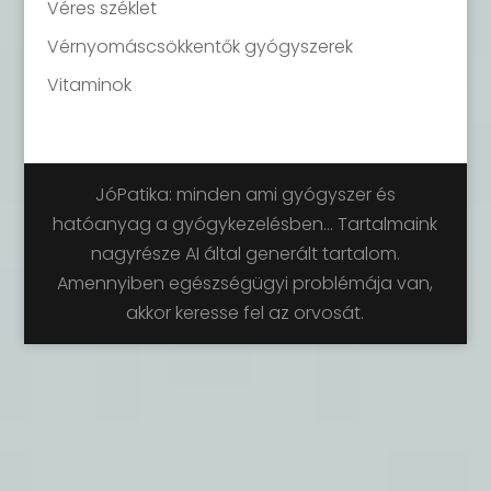
Véres széklet
Vérnyomáscsökkentők gyógyszerek
Vitaminok
JóPatika: minden ami gyógyszer és
hatóanyag a gyógykezelésben... Tartalmaink
nagyrésze AI által generált tartalom.
Amennyiben egészségügyi problémája van,
akkor keresse fel az orvosát.