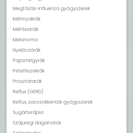
Megfázás-influenza gyógyszerek
Méhnyakrák
Méhtestrák
Melanoma
Nyelőcsőrák
Pajzsmirigyrák
Petefészekrák
Prosztatarák
Reflux (GERD)
Reflux, savcsökkentők gyógyszerek
Sugárterápia
Szájüregi daganatok