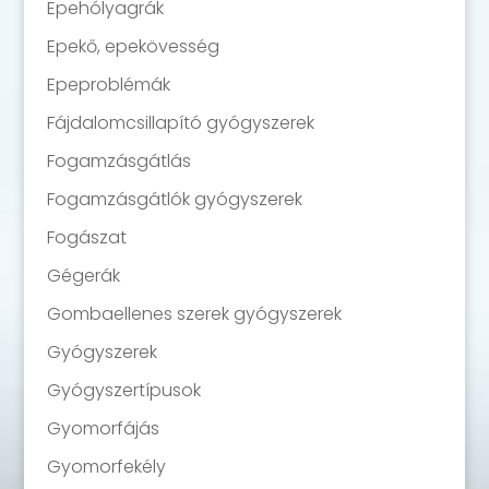
Epehólyagrák
Epekő, epekövesség
Epeproblémák
Fájdalomcsillapító gyógyszerek
Fogamzásgátlás
Fogamzásgátlók gyógyszerek
Fogászat
Gégerák
Gombaellenes szerek gyógyszerek
Gyógyszerek
Gyógyszertípusok
Gyomorfájás
Gyomorfekély