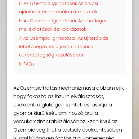
5
Az Ozempic 1gr hatásai: Az orvosi
ajánlások és használati útmutatók
6
Az Ozempic 1gr hatásai: Az esetleges
mellékhatások és kockázatok
7
Az Ozempic 1gr hatásai: Az új terápiás
lehetőségek és a jövő kilátásai a
cukorbetegség kezelésében
8
FAQs
Az Ozempic hatásmechanizmusa abban rejlik,
hogy fokozza az inzulin elválasztását,
csökkenti a glukagon szintet, és lassítja a
gyomor kiürülését, ami hozzájárul a
vércukorszint stabilizálásához. Ezen kívül az
Ozempic segíthet a testsúly csökkentésében
is, ami különösen fontos a cukorbetegség