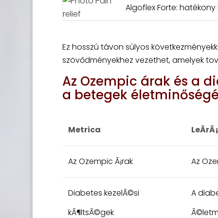
Algoflex Forte: hatékony 
Ez hosszú távon súlyos következményekkel
szövődményekhez vezethet, amelyek tová
Az Ozempic árak és a di
a betegek életminőségé
Metrica
LeÃ­rÃ
Az Ozempic Ã¡rak
Az Oze
Diabetes kezelÃ©si
A diab
kÃ¶ltsÃ©gek
Ã©letm