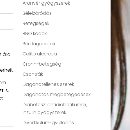
Aranyér gyógyszerek
Bélelzáródás
Betegségek
BNO kódok
Bőrdaganatok
Colitis ulcerosa
s ára
Crohn-betegség
erheit.
Csontrák
nem
Daganatellenes szerek
 is,
Daganatos megbetegedések
tt
Diabétesz: antidiabetikumok,
inzulin gyógyszerek
Divertikulum-gyulladás