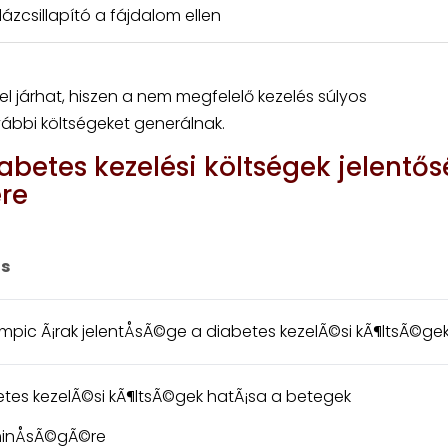
lázcsillapító a fájdalom ellen
 járhat, hiszen a nem megfelelő kezelés súlyos
bbi költségeket generálnak.
abetes kezelési költségek jelentő
re
¡s
mpic Ã¡rak jelentÅsÃ©ge a diabetes kezelÃ©si kÃ¶ltsÃ©g
etes kezelÃ©si kÃ¶ltsÃ©gek hatÃ¡sa a betegek
inÅsÃ©gÃ©re