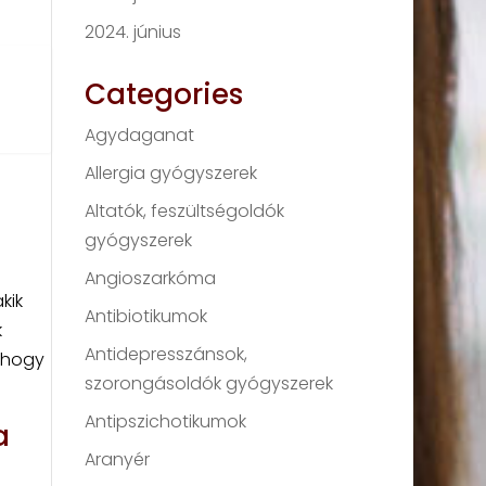
2024. június
Categories
Agydaganat
Allergia gyógyszerek
Altatók, feszültségoldók
gyógyszerek
Angioszarkóma
kik
Antibiotikumok
k
Antidepresszánsok,
, hogy
szorongásoldók gyógyszerek
Antipszichotikumok
a
Aranyér