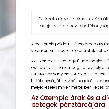
Ezeknek a kezeléseknek az ára ál
megjegyezni, hogy a hatékonyságu
A metformin például széles körben alka
vércukorszint megfelelő kontrollálásához.
Az Ozempic viszont egy újabb megközelít
összpontosít, hanem segít a testsúly csö
túlsúlyosak vagy elhízottak, mivel a tes
hatékonyságához. A költségek összehason
melyik kezelés milyen mértékben képes ja
Az Ozempic árak és a di
betegek pénztárcájára