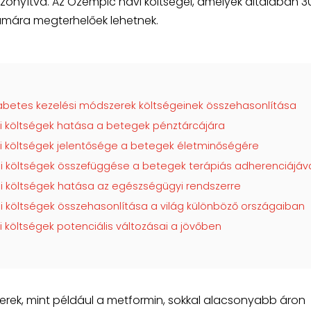
onyítva. Az Ozempic havi költségei, amelyek általában 3
zámára megterhelőek lehetnek.
betes kezelési módszerek költségeinek összehasonlítása
i költségek hatása a betegek pénztárcájára
i költségek jelentősége a betegek életminőségére
i költségek összefüggése a betegek terápiás adherenciájáv
i költségek hatása az egészségügyi rendszerre
i költségek összehasonlítása a világ különböző országaiban
 költségek potenciális változásai a jövőben
ek, mint például a metformin, sokkal alacsonyabb áron