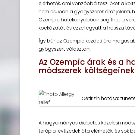
elérhetők, ami vonzóbbá teszi őket a kö
nem csupán a gyógyszerek árát jelenti, h
Ozempic hatékonyabban segíthet a vérc
kockázatát és ezzel együtt a hosszú távú
Így bár az Ozempic kezdeti ára magasabb
gyógyszert választani.
Az Ozempic árak és a h
módszerek költségeinek
Cetirizin hatása: tünet
A hagyományos diabetes kezelési módszere
terápia, évtizedek óta elérhetők, és sok 