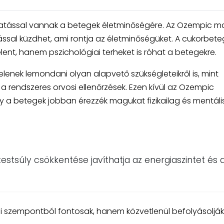
 hatással vannak a betegek életminőségére. Az Ozempic 
ással küzdhet, ami rontja az életminőségüket. A cukorbet
elent, hanem pszichológiai terheket is róhat a betegekre.
enek lemondani olyan alapvető szükségleteikről is, mint
 rendszeres orvosi ellenőrzések. Ezen kívül az Ozempic
 a betegek jobban érezzék magukat fizikailag és mentáli
 testsúly csökkentése javíthatja az energiaszintet és 
i szempontból fontosak, hanem közvetlenül befolyásolják