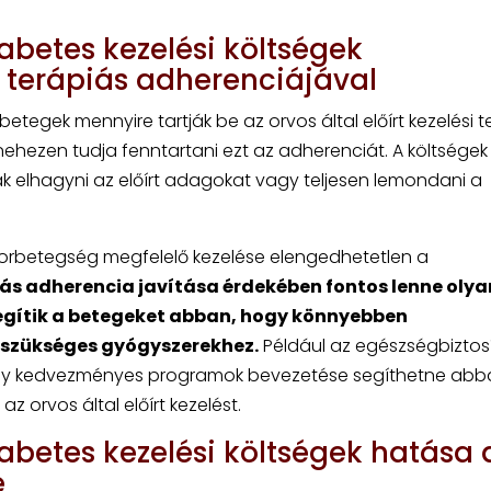
abetes kezelési költségek
 terápiás adherenciájával
betegek mennyire tartják be az orvos által előírt kezelési te
hezen tudja fenntartani ezt az adherenciát. A költségek
 elhagyni az előírt adagokat vagy teljesen lemondani a
korbetegség megfelelő kezelése elengedhetetlen a
ás adherencia javítása érdekében fontos lenne olya
egítik a betegeket abban, hogy könnyebben
 szükséges gyógyszerekhez.
Például az egészségbiztos
agy kedvezményes programok bevezetése segíthetne abb
 orvos által előírt kezelést.
abetes kezelési költségek hatása 
e