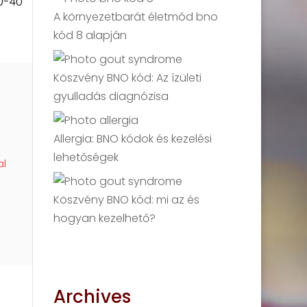
0-40
A környezetbarát életmód bno
kód 8 alapján
Köszvény BNO kód: Az ízületi
gyulladás diagnózisa
Allergia: BNO kódok és kezelési
lehetőségek
al
Köszvény BNO kód: mi az és
hogyan kezelhető?
Archives