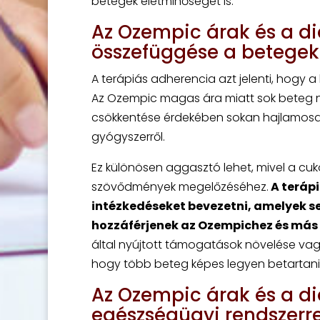
betegek életminőségét is.
Az Ozempic árak és a di
összefüggése a betegek
A terápiás adherencia azt jelenti, hogy a 
Az Ozempic magas ára miatt sok beteg ne
csökkentése érdekében sokan hajlamosak
gyógyszerről.
Ez különösen aggasztó lehet, mivel a cu
szövődmények megelőzéséhez.
A terápi
intézkedéseket bevezetni, amelyek s
hozzáférjenek az Ozempichez és más
által nyújtott támogatások növelése v
hogy több beteg képes legyen betartani az
Az Ozempic árak és a di
egészségügyi rendszerr