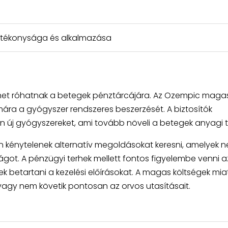
tékonysága és alkalmazása
terhet róhatnak a betegek pénztárcájára. Az Ozempic maga
ra a gyógyszer rendszeres beszerzését. A biztosítók
en új gyógyszereket, ami tovább növeli a betegek anyagi t
n kénytelenek alternatív megoldásokat keresni, amelyek 
got. A pénzügyi terhek mellett fontos figyelembe venni azt
 betartani a kezelési előírásokat. A magas költségek mia
vagy nem követik pontosan az orvos utasításait.