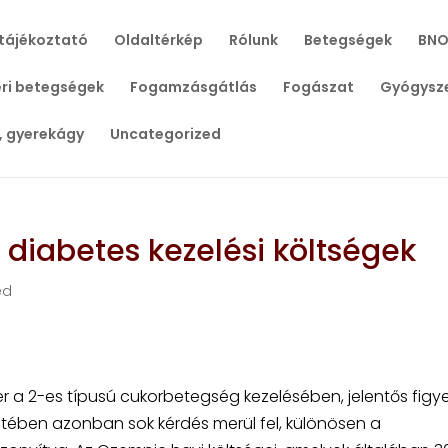
tájékoztató
Oldaltérkép
Rólunk
Betegségek
BNO
ri betegségek
Fogamzásgátlás
Fogászat
Gyógysz
, gyerekágy
Uncategorized
 diabetes kezelési költségek
ed
r a 2-es típusú cukorbetegség kezelésében, jelentős figy
etében azonban sok kérdés merül fel, különösen a