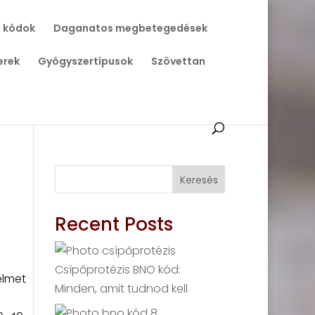
 kódok
Daganatos megbetegedések
erek
Gyógyszertípusok
Szövettan
Keresés
Recent Posts
Csípőprotézis BNO kód:
elmet
Minden, amit tudnod kell