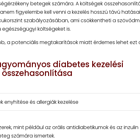
ltségérzékeny betegek számára. A költségek összehasonlít
anem figyelembe kell venni a kezelés hosszú távú hatásait 
ukorszint szabályozásában, ami csökkentheti a szövőd
 egészségügyi költségeket is.
, a potenciális megtakarítások miatt érdemes lehet ezt 
agyományos diabetes kezelési
 összehasonlítása
ek enyhítése és allergiák kezelése
k, mint például az orális antidiabetikumok és az inzulin
beteg számára ismertek.