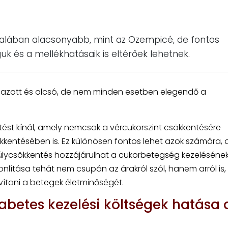
talában alacsonyabb, mint az Ozempicé, de fontos
k és a mellékhatásaik is eltérőek lehetnek.
lmazott és olcsó, de nem minden esetben elegendő a
ést kínál, amely nemcsak a vércukorszint csökkentésére
kkentésében is. Ez különösen fontos lehet azok számára, a
tsúlycsökkentés hozzájárulhat a cukorbetegség kezeléséne
lítása tehát nem csupán az árakról szól, hanem arról is
vítani a betegek életminőségét.
abetes kezelési költségek hatása 