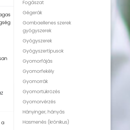
Fogászat
Gégerák
magas
egség
Gombaellenes szerek
gyógyszerek
Gyógyszerek
Gyógyszertípusok
san
Gyomorfájás
Gyomorfekély
Gyomorrák
Gyomortükrözés
az
Gyomorvérzés
Hányinger, hányás
Hasmenés (krónikus)
 a