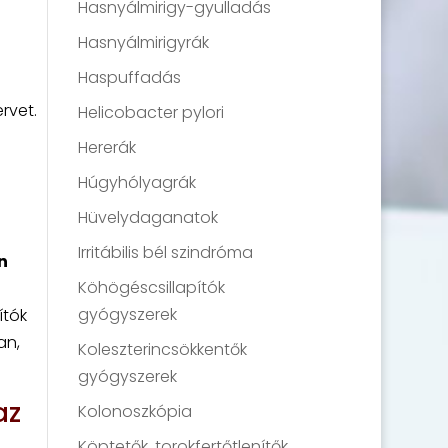
Hasnyálmirigy-gyulladás
Hasnyálmirigyrák
Haspuffadás
rvet.
Helicobacter pylori
Hererák
Húgyhólyagrák
Hüvelydaganatok
Irritábilis bél szindróma
n
Köhögéscsillapítók
gyógyszerek
ítók
an,
Koleszterincsökkentők
gyógyszerek
az
Kolonoszkópia
Köptetők, torokfertőtlenítők