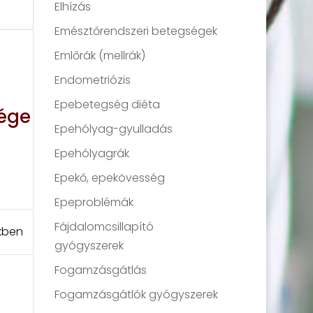
Elhízás
Emésztőrendszeri betegségek
Emlőrák (mellrák)
Endometriózis
Epebetegség diéta
sége
Epehólyag-gyulladás
Epehólyagrák
Epekő, epekövesség
Epeproblémák
Fájdalomcsillapító
ekben
gyógyszerek
Fogamzásgátlás
Fogamzásgátlók gyógyszerek