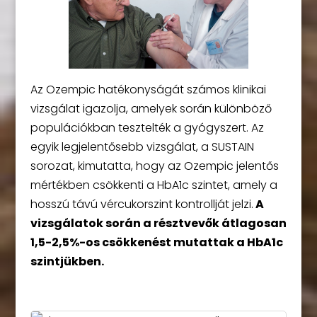
Az Ozempic hatékonyságát számos klinikai
vizsgálat igazolja, amelyek során különböző
populációkban tesztelték a gyógyszert. Az
egyik legjelentősebb vizsgálat, a SUSTAIN
sorozat, kimutatta, hogy az Ozempic jelentős
mértékben csökkenti a HbA1c szintet, amely a
hosszú távú vércukorszint kontrollját jelzi.
A
vizsgálatok során a résztvevők átlagosan
1,5-2,5%-os csökkenést mutattak a HbA1c
szintjükben.