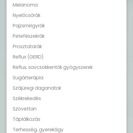
Melanoma
Nyelőcsőrák
Pajzsmirigyrák
Petefészekrák
Prosztatarák
Reflux (GERD)
Reflux, savcsökkentők gyógyszerek
Sugárterápia
Szájüregi daganatok
Székrekedés
Szövettan
Táplálkozás
Terhesség, gyerekágy