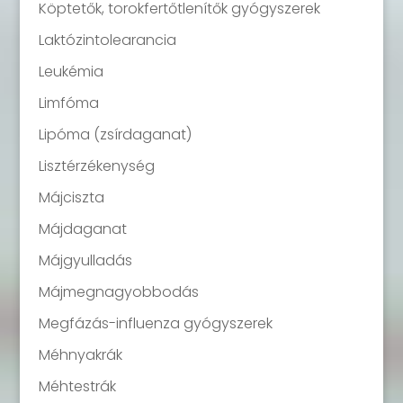
Köptetők, torokfertőtlenítők gyógyszerek
Laktózintolearancia
Leukémia
Limfóma
Lipóma (zsírdaganat)
Lisztérzékenység
Májciszta
Májdaganat
Májgyulladás
Májmegnagyobbodás
Megfázás-influenza gyógyszerek
Méhnyakrák
Méhtestrák