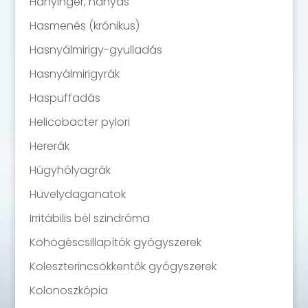
Hányinger, hányás
Hasmenés (krónikus)
Hasnyálmirigy-gyulladás
Hasnyálmirigyrák
Haspuffadás
Helicobacter pylori
Hererák
Húgyhólyagrák
Hüvelydaganatok
Irritábilis bél szindróma
Köhögéscsillapítók gyógyszerek
Koleszterincsökkentők gyógyszerek
Kolonoszkópia