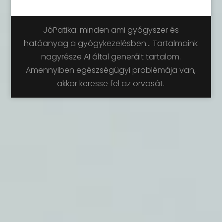
JóPatika: minden ami gyógyszer és
hatóanyag a gyógykezelésben... Tartalmaink
nagyrésze AI által generált tartalom.
Amennyiben egészségügyi problémája van,
akkor keresse fel az orvosát.