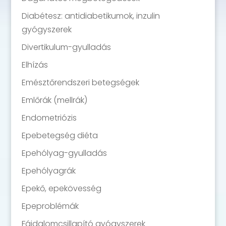
Diabétesz: antidiabetikumok, inzulin
gyógyszerek
Divertikulum-gyulladás
Elhízás
Emésztőrendszeri betegségek
Emlőrák (mellrák)
Endometriózis
Epebetegség diéta
Epehólyag-gyulladás
Epehólyagrák
Epekő, epekövesség
Epeproblémák
Fájdalomcsillapító gyógyszerek