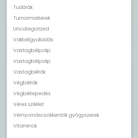
Tüdőrák
Tumormarkerek
Uncategorized
Vakbélgyulladás
Vastagbélpolip
Vastagbélpolip
Vastagbélrák
Végbélrák
Végbélrepedés
Véres széklet
Vérnyomáscsökkentők gyógyszerek
Vitaminok