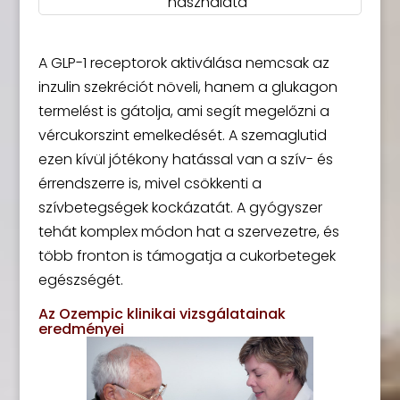
használata
A GLP-1 receptorok aktiválása nemcsak az
inzulin szekréciót növeli, hanem a glukagon
termelést is gátolja, ami segít megelőzni a
vércukorszint emelkedését. A szemaglutid
ezen kívül jótékony hatással van a szív- és
érrendszerre is, mivel csökkenti a
szívbetegségek kockázatát. A gyógyszer
tehát komplex módon hat a szervezetre, és
több fronton is támogatja a cukorbetegek
egészségét.
Az Ozempic klinikai vizsgálatainak
eredményei