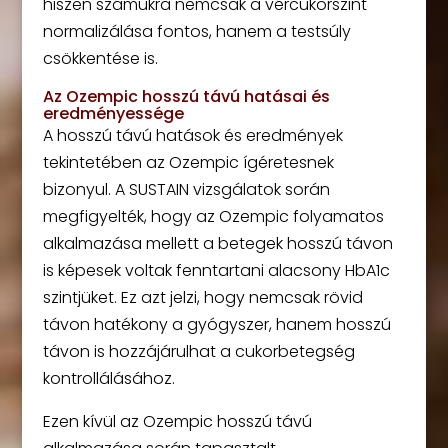
hiszen számukra nemcsak a vércukorszint
normalizálása fontos, hanem a testsúly
csökkentése is.
Az Ozempic hosszú távú hatásai és
eredményessége
A hosszú távú hatások és eredmények
tekintetében az Ozempic ígéretesnek
bizonyul. A SUSTAIN vizsgálatok során
megfigyelték, hogy az Ozempic folyamatos
alkalmazása mellett a betegek hosszú távon
is képesek voltak fenntartani alacsony HbA1c
szintjüket. Ez azt jelzi, hogy nemcsak rövid
távon hatékony a gyógyszer, hanem hosszú
távon is hozzájárulhat a cukorbetegség
kontrollálásához.
Ezen kívül az Ozempic hosszú távú