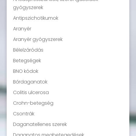
gyógyszerek
Antipszichotikumok
Aranyér
Aranyér gyógyszerek
Bélelzáródás
Betegségek
BNO kódok
Bőrdaganatok
Colitis ulcerosa
Crohn-betegség
Csontrák
Daganatellenes szerek
Daganatos megbetegedések