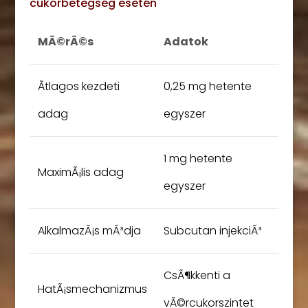
cukorbetegség esetén
MÃ©rÃ©s
Adatok
Ãtlagos kezdeti
0,25 mg hetente
adag
egyszer
1 mg hetente
MaximÃ¡lis adag
egyszer
AlkalmazÃ¡s mÃ³dja
Subcutan injekciÃ³
CsÃ¶kkenti a
HatÃ¡smechanizmus
vÃ©rcukorszintet