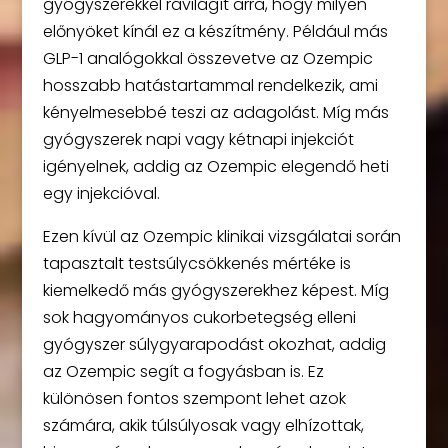
gyógyszerekkel rávilágít arra, hogy milyen
előnyöket kínál ez a készítmény. Például más
GLP-1 analógokkal összevetve az Ozempic
hosszabb hatástartammal rendelkezik, ami
kényelmesebbé teszi az adagolást. Míg más
gyógyszerek napi vagy kétnapi injekciót
igényelnek, addig az Ozempic elegendő heti
egy injekcióval.
Ezen kívül az Ozempic klinikai vizsgálatai során
tapasztalt testsúlycsökkenés mértéke is
kiemelkedő más gyógyszerekhez képest. Míg
sok hagyományos cukorbetegség elleni
gyógyszer súlygyarapodást okozhat, addig
az Ozempic segít a fogyásban is. Ez
különösen fontos szempont lehet azok
számára, akik túlsúlyosak vagy elhízottak,