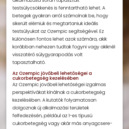
alkalmazása során tapasztalt
testsúlycsökkenés is fenntartható lehet. A
betegek gyakran arról számolnak be, hogy
sikerült elérniük és megtartaniuk ideális
testsúlyukat az Ozempic segítségével. Ez
különösen fontos lehet azok számára, akik
korábban nehezen tudtak fogyni vagy akiknél
visszatérő súlygyarapodás volt
tapasztalható.
Az Ozempic jövőbeli lehetőségei a
cukorbetegség kezelésében
Az Ozempic jövőbeli lehetőségei izgalmas
perspektívákat kínálnak a cukorbetegség
kezelésében. A kutatók folyamatosan
dolgoznak új alkalmazási területek
felfedezésén, például az 1-es típusú
cukorbetegség vagy akár más anyagcsere-