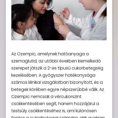
Az Ozempic, amelynek hatóanyaga a
szemaglutid, az utóbbi években kiemelkedő
szerepet játszik a 2-es típusú cukorbetegség
kezelésében. A gyógyszer hatékonysága
számos klinikai vizsgálatban bizonyított, és a
betegek körében egyre népszerűbbé válik. Az
Ozempic nemcsak a vércukorszint
csökkentésében segít, hanem hozzájárul a
testsúly csökkentéséhez is, ami különösen
fontos a cukorbetegek számára, akik gyakran