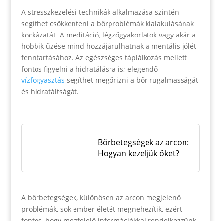
A stresszkezelési technikák alkalmazása szintén
segíthet csökkenteni a bőrproblémák kialakulásának
kockázatát. A meditáció, légzőgyakorlatok vagy akár a
hobbik űzése mind hozzájárulhatnak a mentális jólét
fenntartásához. Az egészséges táplálkozás mellett
fontos figyelni a hidratálásra is; elegendő
vízfogyasztás
segíthet megőrizni a bőr rugalmasságát
és hidratáltságát.
Bőrbetegségek az arcon:
Hogyan kezeljük őket?
A bőrbetegségek, különösen az arcon megjelenő
problémák, sok ember életét megnehezítik, ezért
fontos, hogy megfelelő információkkal rendelkezzünk