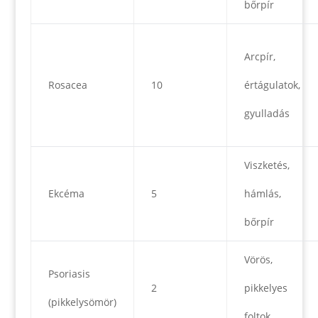
bőrpír
Arcpír,
Rosacea
10
értágulatok,
gyulladás
Viszketés,
Ekcéma
5
hámlás,
bőrpír
Vörös,
Psoriasis
2
pikkelyes
(pikkelysömör)
foltok