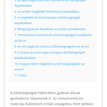
3
Az egészséges életmód szerepe a bőrbetegségek
kezelésében
4
Az arcbőr megfelelő tisztítása és hidratálása
5
A megfelelő étrend szerepe a bőrbetegségek
kezelésében
6
Bőrgyógyászati kezelések az arcbőr problémáira
7
Természetes módszerek a bőrbetegségek kezelésére
az arcon
8
Az UV-sugárzás hatása a bőrbetegségekre az arcon
9
A stressz és szorongás szerepe a bőrbetegségek
kialakulásában
10
Hogyan lehet megelőzni a bőrbetegségeket az
arcon?
11
FAQs
A bőrbetegségek hátterében gyakran állnak
gyulladásos folyamatok is. Az immunrendszer
reakciója különböző irritáló anyagokra, mint például