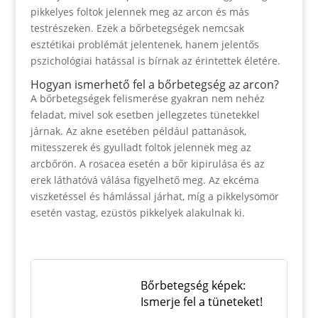
pikkelyes foltok jelennek meg az arcon és más
testrészeken. Ezek a bőrbetegségek nemcsak
esztétikai problémát jelentenek, hanem jelentős
pszichológiai hatással is bírnak az érintettek életére.
Hogyan ismerhető fel a bőrbetegség az arcon?
A bőrbetegségek felismerése gyakran nem nehéz
feladat, mivel sok esetben jellegzetes tünetekkel
járnak. Az akne esetében például pattanások,
mitesszerek és gyulladt foltok jelennek meg az
arcbőrön. A rosacea esetén a bőr kipirulása és az
erek láthatóvá válása figyelhető meg. Az ekcéma
viszketéssel és hámlással járhat, míg a pikkelysömör
esetén vastag, ezüstös pikkelyek alakulnak ki.
Bőrbetegség képek:
Ismerje fel a tüneteket!