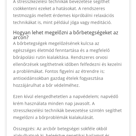
A stresszkezelési technikák bevezetése segíthet
csökkenteni ezeket a hatásokat. A rendszeres
testmozgás mellett érdemes kipróbálni relaxációs
technikákat is, mint például jóga vagy meditáció.
Hogyan lehet megelőzni a bőrbetegségeket az
arcon?
A bőrbetegségek megelőzésének kulcsa az
egészséges életmód fenntartása és a megfelelő
bőrápolási rutin kialakítása. Rendszeres orvosi
ellenőrzések segíthetnek időben felfedezni és kezelni
a problémákat. Fontos figyelni az étrendre is;
antioxidánsokban gazdag ételek fogyasztása
hozzájárulhat a bőr védelméhez.
Ezen kívül elengedhetetlen a napvédelem; napvédő
krém használata minden nap javasolt. A
stresszkezelési technikák bevezetése szintén segíthet
megelőzni a bőrproblémák kialakulását.
Összegzés: Az arcbőr betegségei sokféle okból
alakulhatnak ki, beleértve genetikai hajlamot és