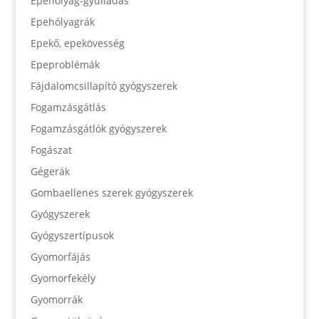
Epehólyag-gyulladás
Epehólyagrák
Epekő, epekövesség
Epeproblémák
Fájdalomcsillapító gyógyszerek
Fogamzásgátlás
Fogamzásgátlók gyógyszerek
Fogászat
Gégerák
Gombaellenes szerek gyógyszerek
Gyógyszerek
Gyógyszertípusok
Gyomorfájás
Gyomorfekély
Gyomorrák