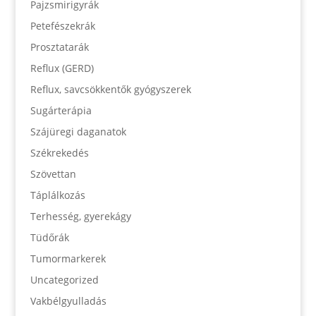
Pajzsmirigyrák
Petefészekrák
Prosztatarák
Reflux (GERD)
Reflux, savcsökkentők gyógyszerek
Sugárterápia
Szájüregi daganatok
Székrekedés
Szövettan
Táplálkozás
Terhesség, gyerekágy
Tüdőrák
Tumormarkerek
Uncategorized
Vakbélgyulladás