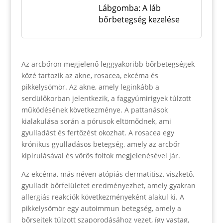
Lábgomba: A láb
bőrbetegség kezelése
Az arcbőrön megjelenő leggyakoribb bőrbetegségek
közé tartozik az akne, rosacea, ekcéma és
pikkelysömör. Az akne, amely leginkább a
serdülőkorban jelentkezik, a faggyúmirigyek túlzott
működésének következménye. A pattanások
kialakulása során a pórusok eltömődnek, ami
gyulladást és fertőzést okozhat. A rosacea egy
krónikus gyulladásos betegség, amely az arcbőr
kipirulásával és vörös foltok megjelenésével jár.
Az ekcéma, más néven atópiás dermatitisz, viszkető,
gyulladt bőrfelületet eredményezhet, amely gyakran
allergiás reakciók következményeként alakul ki. A
pikkelysömör egy autoimmun betegség, amely a
bőrsejtek túlzott szaporodásához vezet, így vastag,