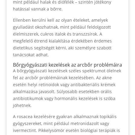
mint például halak és diófélék – szintén jótékony
hatással vannak a bőrre.
Ellenben kerülni kell az olyan ételeket, amelyek
gyulladást okozhatnak, mint például feldolgozott
élelmiszerek, cukros italok és transzzsírok. A
megfelelő étrend kialakítása érdekében érdemes
dietetikus segítségét kérni, aki személyre szabott
tanácsokat adhat.
Bőrgyógyászati kezelések az arcbőr problémáira
A bőrgyógyászati kezelések széles spektrumot ölelnek
fel az arcbőr problémáinak kezelésében. Az akne
esetén helyi retinoidok vagy antibakteriális krémek
alkalmazása javasolt. Súlyosabb esetekben orális
antibiotikumok vagy hormonális kezelések is szóba
jöhetnek.
A rosacea kezelésére gyakran alkalmaznak topikális
gyógyszereket, mint például metronidazolt vagy
ivermectint. Pikkelysömör esetén biológiai terápiák is