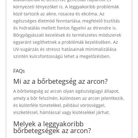
környezeti tényezőket is. A leggyakoribb problémák
közé tartozik az akne, rosacea és ekcéma. Az
egészséges életmód fenntartása, megfelelő tisztítás
és hidratálás mellett fontos figyelni az étrendre is.
Bőrgyógyászati kezelések és természetes módszerek
egyaránt segíthetnek a problémák kezelésében. Az
UV-sugárzás és stressz hatásainak minimalizálása
szintén kulcsfontosságú lehet a megelőzésben.
FAQs
Mi az a bőrbetegség az arcon?
A bőrbetegség az arcon olyan egészségügyi állapot,
amely a bőr felszínén, különösen az arcon jelentkezik,
és különféle tünetekkel, például vörösséggel,
viszketéssel, hámlással vagy kiütésekkel járhat.
Melyek a leggyakoribb
bőrbetegségek az arcon?