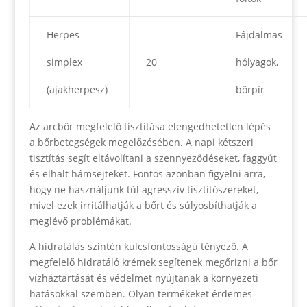
Herpes
Fájdalmas
simplex
20
hólyagok,
(ajakherpesz)
bőrpír
Az arcbőr megfelelő tisztítása elengedhetetlen lépés
a bőrbetegségek megelőzésében. A napi kétszeri
tisztítás segít eltávolítani a szennyeződéseket, faggyút
és elhalt hámsejteket. Fontos azonban figyelni arra,
hogy ne használjunk túl agresszív tisztítószereket,
mivel ezek irritálhatják a bőrt és súlyosbíthatják a
meglévő problémákat.
A hidratálás szintén kulcsfontosságú tényező. A
megfelelő hidratáló krémek segítenek megőrizni a bőr
vízháztartását és védelmet nyújtanak a környezeti
hatásokkal szemben. Olyan termékeket érdemes