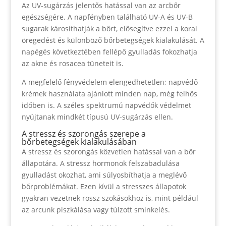
Az UV-sugárzás jelentős hatással van az arcbőr
egészségére. A napfényben található UV-A és UV-B
sugarak károsíthatják a bőrt, elősegítve ezzel a korai
öregedést és különböző bőrbetegségek kialakulását. A
napégés következtében fellépő gyulladás fokozhatja
az akne és rosacea tüneteit is.
A megfelelő fényvédelem elengedhetetlen; napvédő
krémek használata ajánlott minden nap, még felhős
időben is. A széles spektrumú napvédők védelmet
nyújtanak mindkét típusú UV-sugárzás ellen.
A stressz és szorongás szerepe a
bőrbetegségek kialakulásában
A stressz és szorongás közvetlen hatással van a bőr
állapotára. A stressz hormonok felszabadulása
gyulladást okozhat, ami súlyosbíthatja a meglévő
bőrproblémákat. Ezen kívül a stresszes állapotok
gyakran vezetnek rossz szokásokhoz is, mint például
az arcunk piszkálása vagy túlzott sminkelés.