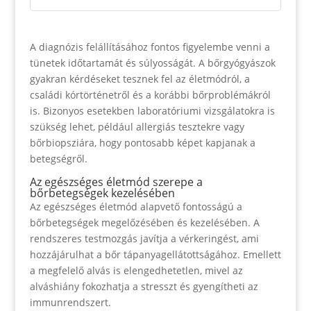
A diagnózis felállításához fontos figyelembe venni a
tünetek időtartamát és súlyosságát. A bőrgyógyászok
gyakran kérdéseket tesznek fel az életmódról, a
családi kórtörténetről és a korábbi bőrproblémákról
is. Bizonyos esetekben laboratóriumi vizsgálatokra is
szükség lehet, például allergiás tesztekre vagy
bőrbiopsziára, hogy pontosabb képet kapjanak a
betegségről.
Az egészséges életmód szerepe a
bőrbetegségek kezelésében
Az egészséges életmód alapvető fontosságú a
bőrbetegségek megelőzésében és kezelésében. A
rendszeres testmozgás javítja a vérkeringést, ami
hozzájárulhat a bőr tápanyagellátottságához. Emellett
a megfelelő alvás is elengedhetetlen, mivel az
alváshiány fokozhatja a stresszt és gyengítheti az
immunrendszert.