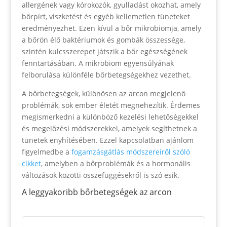
allergének vagy kórokozók, gyulladást okozhat, amely
bőrpírt, viszketést és egyéb kellemetlen tüneteket
eredményezhet. Ezen kívül a bőr mikrobiomja, amely
a bőrön élő baktériumok és gombák összessége,
szintén kulcsszerepet játszik a bőr egészségének
fenntartásában. A mikrobiom egyensúlyának
felborulása különféle bőrbetegségekhez vezethet.
A bőrbetegségek, különösen az arcon megjelenő
problémák, sok ember életét megnehezítik. Érdemes
megismerkedni a különböző kezelési lehetőségekkel
és megelőzési módszerekkel, amelyek segíthetnek a
tünetek enyhítésében. Ezzel kapcsolatban ajánlom
figyelmedbe a
fogamzásgátlás módszereiről szóló
cikket
, amelyben a bőrproblémák és a hormonális
változások közötti összefüggésekről is szó esik.
A leggyakoribb bőrbetegségek az arcon