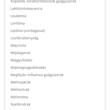
Köptetők, torokfertőtlenítők gyógyszerek
Laktózintolearancia
Leukémia
Limfóma
Lipóma (zsírdaganat)
Lisztérzékenység
Májciszta
Májdaganat
Májgyulladás
Májmegnagyobbodás
Megfázás-influenza gyógyszerek
Méhnyakrák
Méhtestrák
Melanoma
Nyelőcsőrák