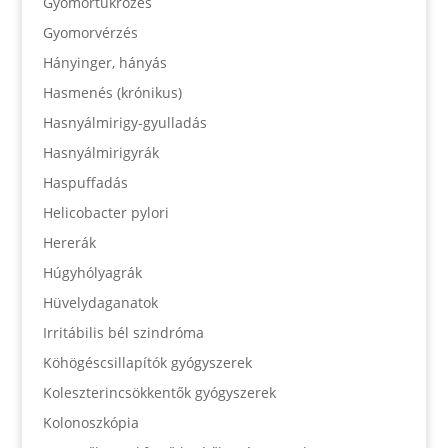
Gyomortükrözés
Gyomorvérzés
Hányinger, hányás
Hasmenés (krónikus)
Hasnyálmirigy-gyulladás
Hasnyálmirigyrák
Haspuffadás
Helicobacter pylori
Hererák
Húgyhólyagrák
Hüvelydaganatok
Irritábilis bél szindróma
Köhögéscsillapítók gyógyszerek
Koleszterincsökkentők gyógyszerek
Kolonoszkópia