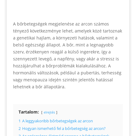
A bőrbetegségek megjelenése az arcon számos
tényező következménye lehet, amelyek közé tartoznak
a genetikai hajlam, a környezeti hatások, valamint a
belső egészségi állapot. A bőr, mint a legnagyobb
szerv, érzékenyen reagál a külső ingerekre, így a
szennyezett levegő, a napfény, vagy akár a stressz is
hozzájárulhat a bőrproblémák kialakulásához. A
hormonális változások, például a pubertás, terhesség
vagy menopauza idején szintén jelentős hatással
lehetnek a bőr állapotára.
Tartalom:
elrejtés
1
A leggyakoribb bőrbetegségek az arcon
2
Hogyan ismerhető fel a bőrbetegség az arcon?