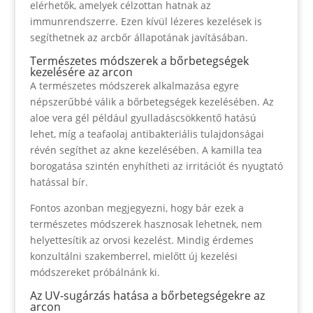
elérhetők, amelyek célzottan hatnak az
immunrendszerre. Ezen kívül lézeres kezelések is
segíthetnek az arcbőr állapotának javításában.
Természetes módszerek a bőrbetegségek
kezelésére az arcon
A természetes módszerek alkalmazása egyre
népszerűbbé válik a bőrbetegségek kezelésében. Az
aloe vera gél például gyulladáscsökkentő hatású
lehet, míg a teafaolaj antibakteriális tulajdonságai
révén segíthet az akne kezelésében. A kamilla tea
borogatása szintén enyhítheti az irritációt és nyugtató
hatással bír.
Fontos azonban megjegyezni, hogy bár ezek a
természetes módszerek hasznosak lehetnek, nem
helyettesítik az orvosi kezelést. Mindig érdemes
konzultálni szakemberrel, mielőtt új kezelési
módszereket próbálnánk ki.
Az UV-sugárzás hatása a bőrbetegségekre az
arcon