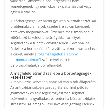
választani, amelyek hipoallergének és nem
komedogének, így nem okoznak pattanásokat vagy
egyéb irritációt.
A bőrbetegségek az arcon gyakran okoznak esztétikai
problémákat, amelyek kezelésére sokan keresnek
hatékony megoldásokat. Érdemes megismerkedni a
különböző kezelési lehetőségekkel, amelyek
segíthetnek a tünetek enyhítésében. Továbbá, ha
érdeklik a hormonális tényezők is, akkor olvassa el ezt
a cikket, amely a
fogamzásgátlók alacsony
hormontartalmáról
szól, mivel ezek is
befolyásolhatják a bőr állapotát.
A megfelelő étrend szerepe a bőrbetegségek
kezelésében
A táplálkozás közvetlen hatással van a bőr állapotára.
Az antioxidánsokban gazdag ételek, mint például
gyümölcsök és zöldségek fogyasztása segíthet
csökkenteni a gyulladást és védeni a bőrt az oxidatív
stressztől. Az omega-3 zsírsavakban gazdag ételek –