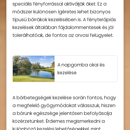
speciális fényforrással aktiválják őket. Ez a
módszer különösen ígéretes lehet bizonyos
típusú bőrrákok kezelésében is. A fényterápiás
kezelések általában fájdalommentesek és jól
tolerálhatóak, de fontos az orvosi felügyelet.
A napgomba okai és
kezelése
A bőrbetegségek kezelése során fontos, hogy
a megfelelő gyógymódokat válasszuk, hiszen
a bőrünk egészsége jelentősen befolyásolja
közérzetünket. Érdemes megismerkedni a
különböző kezelési lehetőségekkel, mint