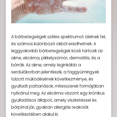
A bőrbetegségek széles spektrumot ölelnek fel,
és számos különböző okból eredhetnek. A
leggyakoribb bőrbetegségek közé tartozik az
akne, ekcéma, pikkelysömör, dermatitis, és a
bőrrák. Az akne, amely leginkább a
serdülőkorban jelentkezik, a faggyúmirigyek
túlzott működésének következménye, és
gyulladt pattanások, mitesszerek formájában
nyilvánul meg. Az ekcéma viszont egy krónikus
gyulladásos állapot, amely viszketéssel és
bőrpírral jár, gyakran allergiás reakciók
következtében alakul ki.