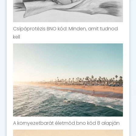
Csípőprotézis BNO kód: Minden, amit tudnod
kell
A környezetbarát életmód bno kód 8 alapján