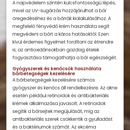
A napvédelem szintén kulcsfontosságú lépés,
mivel az UV-sugárzás hozzájárulhat a bőr
öregedéséhez és a bőrrák kialakulásához. A
megfelelő fényvédő krém használata segít
megvédeni a bőrt a káros hatásoktól. Ezen
kívül érdemes figyelmet fordítani az étrendre
is; az antioxidánsokban gazdag ételek
fogyasztása támogathatja a bőr egészségét.
Gyógyszerek és kenőcsök használata
bőrbetegségek kezelésére
A bőrbetegségek kezelésére számos
gyógyszer és kenőcs áll rendelkezésre. Az akne
esetén például retinoidok és antibakteriális
krémek alkalmazása javasolt. A retinoidok
segítik a bőrsejtek megújulását, míg az
antibakteriális szerek csökkentik a gyulladást
és a baktériumok számát. Az ekcéma