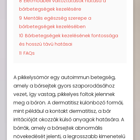
8
Életmódbeli változtatások hatása a
bőrbetegségek kezelésére
9
Mentális egészség szerepe a
bőrbetegségek kezelésében
10
Bőrbetegségek kezelésének fontossága
és hosszú távú hatásai
11
FAQs
A pikkelysömör egy autoimmun betegség,
amely a bőrsejtek gyors szaporodásához
vezet, így vastag, pikkelyes foltok jelennek
meg a bőrön. A dermatitisz különböző formái,
mint például a kontakt dermatitisz, a bőr
irritációját okozzák külső anyagok hatására. A
bőrrák, amely a bőrsejtek abnormális
növekedését jelenti, a legrosszabb kimenetelű