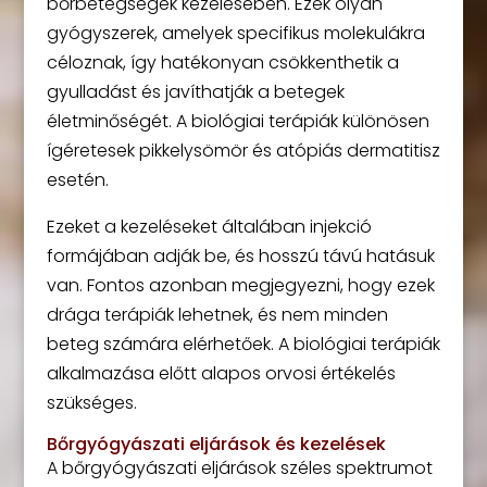
bőrbetegségek kezelésében. Ezek olyan
gyógyszerek, amelyek specifikus molekulákra
céloznak, így hatékonyan csökkenthetik a
gyulladást és javíthatják a betegek
életminőségét. A biológiai terápiák különösen
ígéretesek pikkelysömör és atópiás dermatitisz
esetén.
Ezeket a kezeléseket általában injekció
formájában adják be, és hosszú távú hatásuk
van. Fontos azonban megjegyezni, hogy ezek
drága terápiák lehetnek, és nem minden
beteg számára elérhetőek. A biológiai terápiák
alkalmazása előtt alapos orvosi értékelés
szükséges.
Bőrgyógyászati eljárások és kezelések
A bőrgyógyászati eljárások széles spektrumot