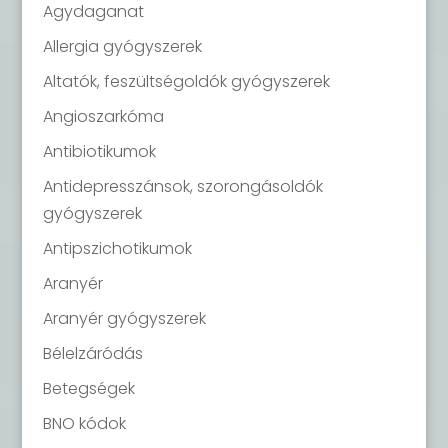
Agydaganat
Allergia gyógyszerek
Altatók, feszültségoldók gyógyszerek
Angioszarkóma
Antibiotikumok
Antidepresszánsok, szorongásoldók
gyógyszerek
Antipszichotikumok
Aranyér
Aranyér gyógyszerek
Bélelzáródás
Betegségek
BNO kódok