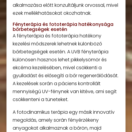
alkalmazása előtt konzultáljunk orvossal, mivel
ezek mellékhatásokat okozhatnak.
Fényterápia és fototerápia hatékonysága
bőrbetegségek esetén
A fényterápia és fototerápia hatékony
kezelési módszerek lehetnek különböző
bőrbetegségek esetén. A UVB fényterápia
különösen hasznos lehet pikkelysömör és
ekcéma kezelésében, mivel csökkenti a
gyulladást és elősegíti a bőr regenerálódását.
A kezelések során a páciens kontrollált
mennyiségű UV-fénynek van kitéve, ami segít
csökkenteni a tüneteket.
A fotodinamikus terápia egy másik innovatív
megoldás, amely során fényérzékeny
anyagokat alkalmaznak a bőrön, majd