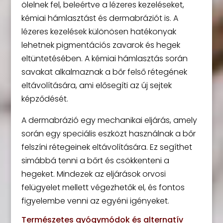
ölelnek fel, beleértve a lézeres kezeléseket,
kémiai hámlasztást és dermabráziót is. A
lézeres kezelések különösen hatékonyak
lehetnek pigmentációs zavarok és hegek
eltüntetésében. A kémiai hámlasztás során
savakat alkalmaznak a bőr felső rétegének
eltávolítására, ami elősegíti az új sejtek
képződését.
A dermabrázió egy mechanikai eljárás, amely
során egy speciális eszközt használnak a bőr
felszíni rétegeinek eltávolítására. Ez segíthet
simábbá tenni a bőrt és csökkenteni a
hegeket. Mindezek az eljárások orvosi
felügyelet mellett végezhetők el, és fontos
figyelembe venni az egyéni igényeket.
Természetes gyógymódok és alternatív