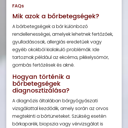
FAQs
Mik azok a bőrbetegségek?
A bőrbetegségek a bőr különböző
rendellenességei, amelyek lehetnek fertőzőek,
gyulladásosak, allergiás eredetűek vagy
egyéb okokból kialakuló problémák. Ide
tartoznak például az ekcéma, pikkelysömör,
gombás fertőzések és akné.
Hogyan történik a
bőrbetegségek
diagnosztizálása?
A diagnózis általában bőrgyógyászati
vizsgálattal kezdődik, amely során az orvos
megtekinti a bőrtüneteket. Szükség esetén
bőrkaparék, biopszia vagy vérvizsgálat is