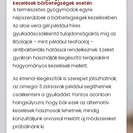
kezelések bőrbetegségek esetén
A természetes gyógymódok egyre
népszerűbbek a bőrbetegségek kezelésében.
Az aloe vera gél például híres
gyulladáscsökkentő tulajdonságairól, míg az
illóolajok – mint például teafaolaj –
antibakteriális hatással rendelkeznek. Ezeket
gyakran használják kiegészítő terápiaként
hagyományos kezelések mellett.
Az étrend-kiegészítők is szerepet játszhatnak;
az omega-3 zsírsavak például segíthetnek
csökkenteni a gyulladást. Fontos azonban
hangsúlyozni, hogy bár ezek az alternatív
kezelések hasznosak lehetnek, mindig
konzultáljunk orvossal mielőtt új módszereket
próbálnánk ki.