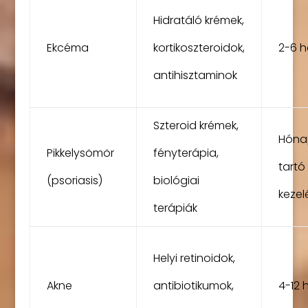
Hidratáló krémek,
Ekcéma
kortikoszteroidok,
2-6 h
antihisztaminok
Szteroid krémek,
Hóna
Pikkelysömör
fényterápia,
tartó
(psoriasis)
biológiai
kezel
terápiák
Helyi retinoidok,
Akne
antibiotikumok,
4-12 