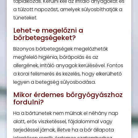
táplálkozás. Kerülni kell az irritáló anyagokat és
a túlzott napozást, amelyek súlyosbíthatják a
tüneteket.
Lehet-e megelőzni a
bőrbetegségeket?
Bizonyos bőrbetegségek megelőzhetők
megfelelő higiénia, bőrápolás és az
allergének, irritáló anyagok kerülésével. Fontos
a korai felismerés és kezelés, hogy elkerülhető
legyen a betegség súlyosbodása.
Mikor érdemes bőrgyógyászhoz
fordulni?
Ha a bőrtünetek nem múlnak el néhány nap
alatt, erős viszketéssel, fájdalommal vagy
terjedéssel járnak, illetve ha a bőr állapota