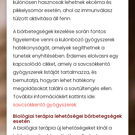
különösen hasznosak lehetnek ekcéma és
pikkelysömör esetén, ahol az immunválasz
túlzott aktivitása áll fenn.
A bőrbetegségek kezelése során fontos
figyelembe venni a különböző gyógyszerek
hatékonyságát, amelyek segíthetnek a
tünetek enyhítésében. Érdemes elolvasni egy
kapcsolódó cikket, amely a savcsökkentő
gyógyszerek listáját tartalmazza, és
bemutatja, hogyan lehet hatékony
megoldásokat találni a savtúltengés ellen.
További információkért kattints ide:
savcsökkentő gyógyszerek
.
Biológiai terápia lehetőségei bőrbetegségek
esetén
A biológiai terápia új lehetőségeket kínál a