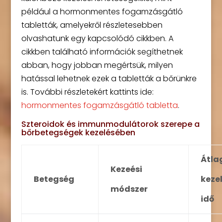
például a hormonmentes fogamzásgátló
tabletták, amelyekről részletesebben
olvashatunk egy kapcsolódó cikkben. A
cikkben található információk segíthetnek
abban, hogy jobban megértsük, milyen
hatással lehetnek ezek a tabletták a bőrünkre
is. További részletekért kattints ide:
hormonmentes fogamzásgátló tabletta
.
Szteroidok és immunmodulátorok szerepe a
bőrbetegségek kezelésében
Átla
Kezeési
Betegség
kezel
módszer
idő