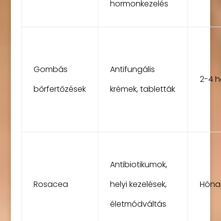
hormonkezelés
Gombás
Antifungális
2-4 h
bőrfertőzések
krémek, tabletták
Antibiotikumok,
Rosacea
helyi kezelések,
Hóna
életmódváltás