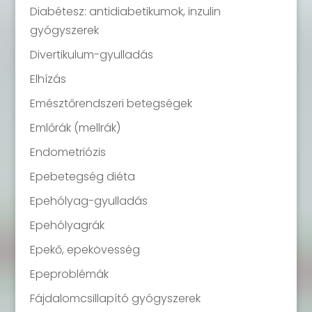
Diabétesz: antidiabetikumok, inzulin
gyógyszerek
Divertikulum-gyulladás
Elhízás
Emésztőrendszeri betegségek
Emlőrák (mellrák)
Endometriózis
Epebetegség diéta
Epehólyag-gyulladás
Epehólyagrák
Epekő, epekövesség
Epeproblémák
Fájdalomcsillapító gyógyszerek