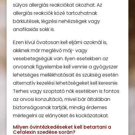
súlyos allergiás reakciókat okozhat. Az
allergiás reakciók közé tartozhatnak
bőrkiütések, légzési nehézségek vagy
anafilaxiás sokk is.
Ezen kívül óvatosan kell eljárni azoknál is,
akiknek már meglévő máj- vagy
vesebetegségük van. Ilyen esetekben az
orvosnak figyelembe kell vennie a gyógyszer
lehetséges mellékhatásait és szükség esetén
alternatív kezelési lehetőségeket kell keresnie.
Terhes vagy szoptató nők esetében is fontos
az orvosi konzultáció, mivel bár általában
biztonságosnak tartják, mindig érdemes
mérlegelni az előnyöket és kockázatokat.
Milyen óvintézkedéseket kell betartani a
Cefalexin szedése során?