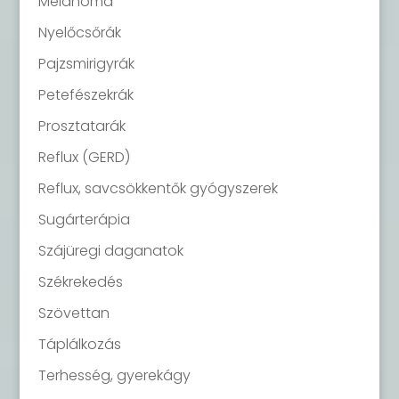
Melanoma
Nyelőcsőrák
Pajzsmirigyrák
Petefészekrák
Prosztatarák
Reflux (GERD)
Reflux, savcsökkentők gyógyszerek
Sugárterápia
Szájüregi daganatok
Székrekedés
Szövettan
Táplálkozás
Terhesség, gyerekágy