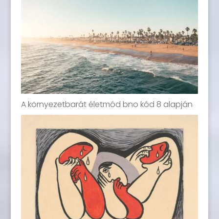
A környezetbarát életmód bno kód 8 alapján