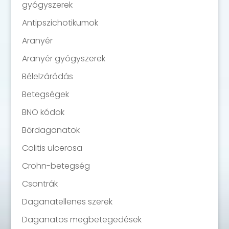
gyógyszerek
Antipszichotikumok
Aranyér
Aranyér gyógyszerek
Bélelzáródás
Betegségek
BNO kódok
Bőrdaganatok
Colitis ulcerosa
Crohn-betegség
Csontrák
Daganatellenes szerek
Daganatos megbetegedések