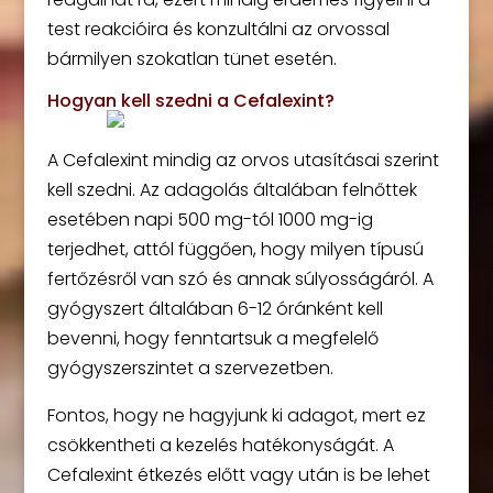
test reakcióira és konzultálni az orvossal
bármilyen szokatlan tünet esetén.
Hogyan kell szedni a Cefalexint?
A Cefalexint mindig az orvos utasításai szerint
kell szedni. Az adagolás általában felnőttek
esetében napi 500 mg-tól 1000 mg-ig
terjedhet, attól függően, hogy milyen típusú
fertőzésről van szó és annak súlyosságáról. A
gyógyszert általában 6-12 óránként kell
bevenni, hogy fenntartsuk a megfelelő
gyógyszerszintet a szervezetben.
Fontos, hogy ne hagyjunk ki adagot, mert ez
csökkentheti a kezelés hatékonyságát. A
Cefalexint étkezés előtt vagy után is be lehet