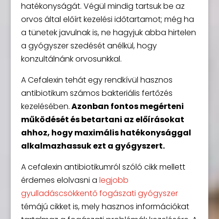
hatékonyságát. Végül mindig tartsuk be az
orvos által előírt kezelési időtartamot; még ha
a tünetek javulnak is, ne hagyjuk abba hirtelen
a gyógyszer szedését anélkül, hogy
konzultálnánk orvosunkkal.
A Cefalexin tehát egy rendkívül hasznos
antibiotikum számos bakteriális fertőzés
kezelésében.
Azonban fontos megérteni
működését és betartani az előírásokat
ahhoz, hogy maximális hatékonysággal
alkalmazhassuk ezt a gyógyszert.
A cefalexin antibiotikumról szóló cikk mellett
érdemes elolvasni a
legjobb
gyulladáscsökkentő fogászati gyógyszer
témájú cikket is, mely hasznos információkat