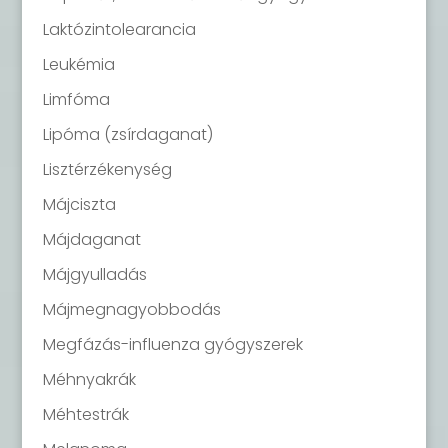
Laktózintolearancia
Leukémia
Limfóma
Lipóma (zsírdaganat)
Lisztérzékenység
Májciszta
Májdaganat
Májgyulladás
Májmegnagyobbodás
Megfázás-influenza gyógyszerek
Méhnyakrák
Méhtestrák