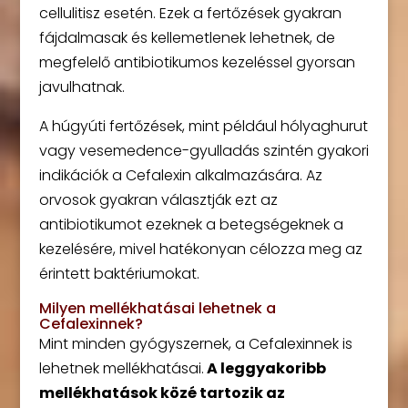
cellulitisz esetén. Ezek a fertőzések gyakran
fájdalmasak és kellemetlenek lehetnek, de
megfelelő antibiotikumos kezeléssel gyorsan
javulhatnak.
A húgyúti fertőzések, mint például hólyaghurut
vagy vesemedence-gyulladás szintén gyakori
indikációk a Cefalexin alkalmazására. Az
orvosok gyakran választják ezt az
antibiotikumot ezeknek a betegségeknek a
kezelésére, mivel hatékonyan célozza meg az
érintett baktériumokat.
Milyen mellékhatásai lehetnek a
Cefalexinnek?
Mint minden gyógyszernek, a Cefalexinnek is
lehetnek mellékhatásai.
A leggyakoribb
mellékhatások közé tartozik az