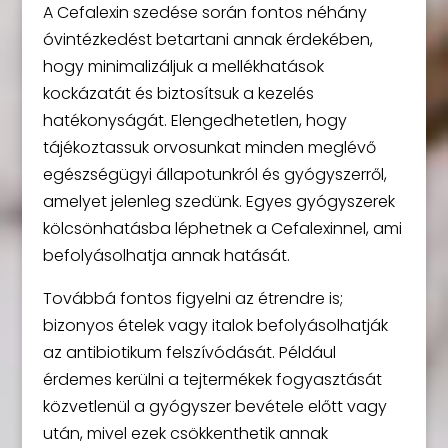
A Cefalexin szedése során fontos néhány
óvintézkedést betartani annak érdekében,
hogy minimalizáljuk a mellékhatások
kockázatát és biztosítsuk a kezelés
hatékonyságát. Elengedhetetlen, hogy
tájékoztassuk orvosunkat minden meglévő
egészségügyi állapotunkról és gyógyszerről,
amelyet jelenleg szedünk. Egyes gyógyszerek
kölcsönhatásba léphetnek a Cefalexinnel, ami
befolyásolhatja annak hatását.
Továbbá fontos figyelni az étrendre is;
bizonyos ételek vagy italok befolyásolhatják
az antibiotikum felszívódását. Például
érdemes kerülni a tejtermékek fogyasztását
közvetlenül a gyógyszer bevétele előtt vagy
után, mivel ezek csökkenthetik annak