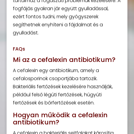
tartalmaz a fogászati problémák kezelésére. A
fogfájás gyakran jár együtt gyulladással,
ezért fontos tudni, mely gyógyszerek
segíthetnek enyhíteni a fájdalmat és a
gyulladást.
FAQs
Mi az a cefalexin antibiotikum?
A cefalexin egy antibiotikum, amely a
cefalosporinok csoportjába tartozik.
Bakteriális fertőzések kezelésére használják,
például felső légúti fertőzések, húgyúti
fertőzések és bőrfertőzések esetén.
Hogyan működik a cefalexin
antibiotikum?
A cefalexin a bakteriális sejtfalakat károsítja,