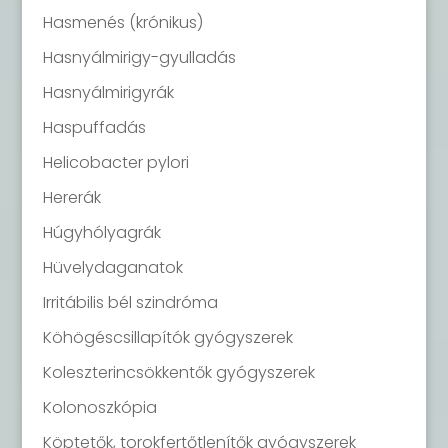
Hasmenés (krónikus)
Hasnyálmirigy-gyulladás
Hasnyálmirigyrák
Haspuffadás
Helicobacter pylori
Hererák
Húgyhólyagrák
Hüvelydaganatok
Irritábilis bél szindróma
Köhögéscsillapítók gyógyszerek
Koleszterincsökkentők gyógyszerek
Kolonoszkópia
Köptetők, torokfertőtlenítők gyógyszerek