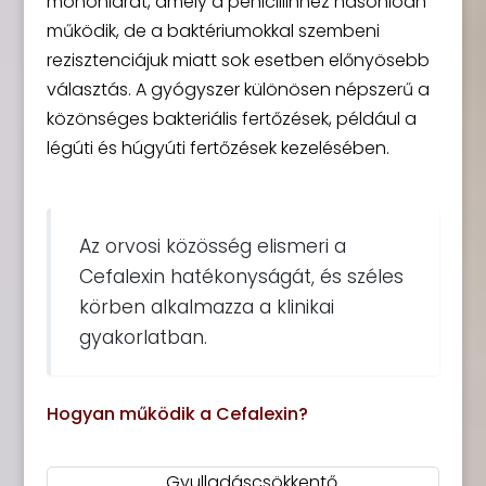
monohidrát, amely a penicillinhez hasonlóan
működik, de a baktériumokkal szembeni
rezisztenciájuk miatt sok esetben előnyösebb
választás. A gyógyszer különösen népszerű a
közönséges bakteriális fertőzések, például a
légúti és húgyúti fertőzések kezelésében.
Az orvosi közösség elismeri a
Cefalexin hatékonyságát, és széles
körben alkalmazza a klinikai
gyakorlatban.
Hogyan működik a Cefalexin?
Gyulladáscsökkentő