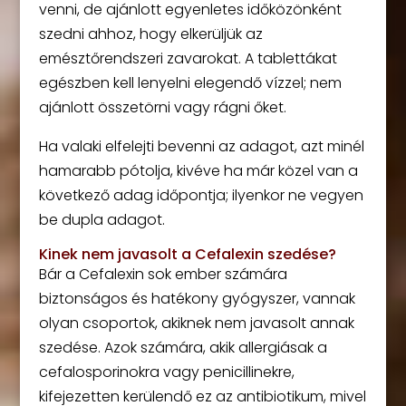
venni, de ajánlott egyenletes időközönként
szedni ahhoz, hogy elkerüljük az
emésztőrendszeri zavarokat. A tablettákat
egészben kell lenyelni elegendő vízzel; nem
ajánlott összetörni vagy rágni őket.
Ha valaki elfelejti bevenni az adagot, azt minél
hamarabb pótolja, kivéve ha már közel van a
következő adag időpontja; ilyenkor ne vegyen
be dupla adagot.
Kinek nem javasolt a Cefalexin szedése?
Bár a Cefalexin sok ember számára
biztonságos és hatékony gyógyszer, vannak
olyan csoportok, akiknek nem javasolt annak
szedése. Azok számára, akik allergiásak a
cefalosporinokra vagy penicillinekre,
kifejezetten kerülendő ez az antibiotikum, mivel