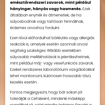
emésztőrendszeri zavarok, mint például
hányinger, hányás vagy hasmenés.
Ezek
általában enyhék és átmenetiek, de ha
súlyosbodnak vagy tartósan fennállnak,
érdemes orvoshoz fordulni.
Ezen kívül előfordulhat bőrkiütés vagy allergiás
reakciók is, amelyek esetén azonnali orvosi
segítség szükséges. Ritkább esetekben
súlyosabb mellékhatások is jelentkezhetnek,
mint például máj- vagy vesefunkciós zavarok.
Ezeket rendszeres laboratóriumi vizsgálatokkal
lehet monitorozni, különösen hosszabb távú
kezelés esetén.
Fontos megjegyezni, hogy bár sokan jól
tolerálják a Cefalexint, mindenki másképp
reagálhat rá, ezért mindig érdemes figyelni a