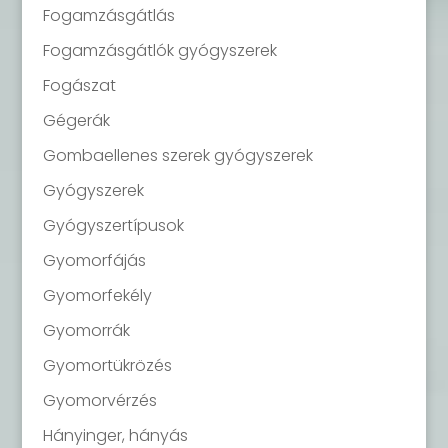
Fogamzásgátlás
Fogamzásgátlók gyógyszerek
Fogászat
Gégerák
Gombaellenes szerek gyógyszerek
Gyógyszerek
Gyógyszertípusok
Gyomorfájás
Gyomorfekély
Gyomorrák
Gyomortükrözés
Gyomorvérzés
Hányinger, hányás