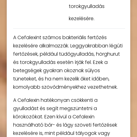
torokgyulladás
kezelésére.
A Cefalexint számos bakteriális fertőzés
kezelésére alkalmazzák. Leggyakrabban légúti
fertőzések, például tüdőgyulladás, hörghurut
és torokgyulladás esetén írják fel. Ezek a
betegségek gyakran okoznak súlyos
tüneteket, és ha nem kezelik őket időben,
komolyabb szövődményekhez vezethetnek.
A Cefalexin hatékonyan csökkenti a
gyulladást és segít megszüntetni a
kórokozókat. Ezen kívül a Cefalexin
használható bőr- és lágy szöveti fertőzések
kezelésére is, mint például tályogok vagy