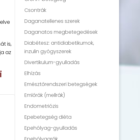
Csontrák
Daganatellenes szerek
elve
Daganatos megbetegedések
Diabétesz: antidiabetikumok,
t is,
inzulin gyógyszerek
ja az
Divertikulum-gyulladás
i
Elhízás
Emésztőrendszeri betegségek
Emlőrák (mellrák)
Endometriózis
Epebetegség diéta
Epehólyag-gyulladás
Epehólyagrák