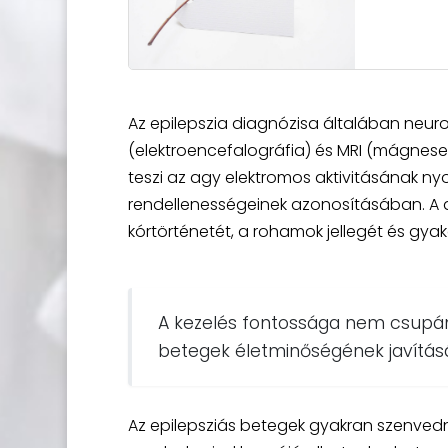
Az epilepszia diagnózisa általában neurol
(elektroencefalográfia) és MRI (mágneses
teszi az agy elektromos aktivitásának ny
rendellenességeinek azonosításában. A d
kórtörténetét, a rohamok jellegét és gyak
A kezelés fontossága nem csupá
betegek életminőségének javításár
Az epilepsziás betegek gyakran szenvedne