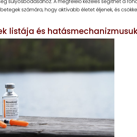
ég súlyosbodásához. A megfelelő kezelés segíthet a ro
a betegek számára, hogy aktívabb életet éljenek, és csökk
rek listája és hatásmechanizmusu