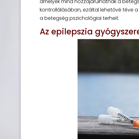
amelyek mind hozzájárulhatnak a betegs
kontrollálásában, ezáltal lehetővé téve 
a betegség pszichológiai terheit.
Az epilepszia gyógysze