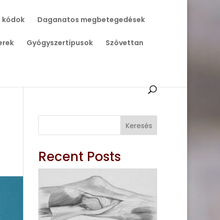
 kódok
Daganatos megbetegedések
erek
Gyógyszertípusok
Szövettan
Keresés
Recent Posts