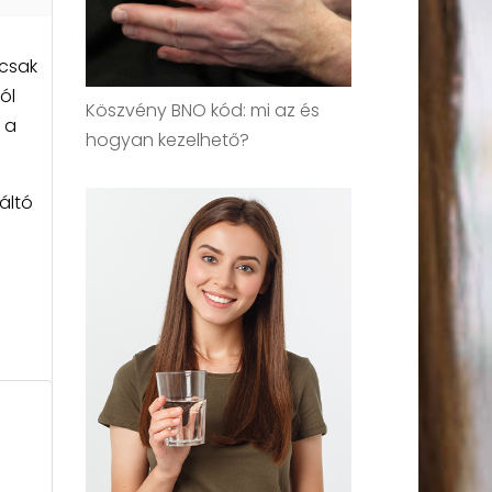
 csak
ól
Köszvény BNO kód: mi az és
 a
hogyan kezelhető?
áltó