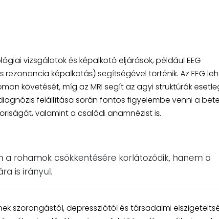
ógiai vizsgálatok és képalkotó eljárások, például EEG
 rezonancia képalkotás) segítségével történik. Az EEG le
omon követését, míg az MRI segít az agyi struktúrák esetl
iagnózis felállítása során fontos figyelembe venni a bet
oriságát, valamint a családi anamnézist is.
n a rohamok csökkentésére korlátozódik, hanem a
a is irányul.
k szorongástól, depressziótól és társadalmi elszigeteltsé