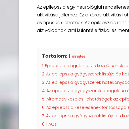
Az epilepszia egy neurológiai rendellene
aktivitása jellemez. Ez a kóros aktivitá
és típusúak lehetnek. Az epilepsziás roha
aktiválódnak, ami különféle fizikai és men
Tartalom:
elrejtés
1
Epilepszia diagnózisa és kezelésének f
2
Az epilepszia gyógyszerek listája és 
3
Az epilepszia gyógyszerek hatékonysá
4
Az epilepszia gyógyszerek adagolása
5
Alternatív kezelési lehetőségek az epi
6
Az epilepszia kezelésének fontossága 
7
Az epilepszia gyógyszerek listája és k
8
FAQs