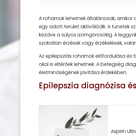
A rohamok lehetnek általánosak, amikor az
egy adott terület aktiválódik. A tünetek sz
kezdve a súlyos izomgörcsökig. A leggyak
szokatlan érzések vagy érzékelések, val
Az epilepsziás rohamok előfordulása és 
okai is eltérőek lehetnek. A betegség di
életminőségének javítása érdekében.
Epilepszia diagnózisa é
Aspirin Ul