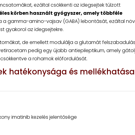
csatornákat, ezáltal csökkenti az idegsejtek túlzott
éles körben használt gyógyszer, amely többféle
a a gamma-amino-vajsav (GABA) lebontását, ezáltal növ
t gyakorol az idegsejtekre.
atornákat, de emellett modulálja a glutamát felszabadulásá
vetiracetam pedig egy újabb antiepileptikum, amely gátol
l csökkentve a rohamok előfordulását.
rek hatékonysága és mellékhatása
kony imatinib kezelés jelentősége