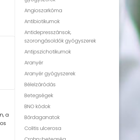
Angioszarkóma
Antibiotikumok
Antidepresszánsok,
szorongásoldók gyógyszerek
Antipszichotikumok
Aranyér
Aranyér gyógyszerek
Bélelzáródás
Betegségek
BNO kódok
n, a
Bőrdaganatok
mos
Colitis ulcerosa
Crohn-betegség