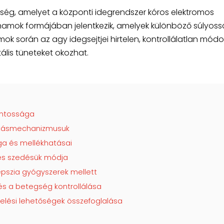
sség, amelyet a központi idegrendszer kóros elektromos
s rohamok formájában jelentkezik, amelyek különböző súlyos
mok során az agy idegsejtjei hirtelen, kontrollálatlan mód
tális tüneteket okozhat.
ontossága
hatásmechanizmusuk
ga és mellékhatásai
 és szedésük módja
lepszia gyógyszerek mellett
és a betegség kontrollálása
ezelési lehetőségek összefoglalása