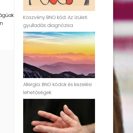
ságúak
Köszvény BNO kód: Az ízületi
on
gyulladás diagnózisa
Allergia: BNO kódok és kezelési
lehetőségek