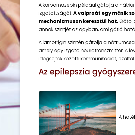
A karbamazepin például gátolja a nátrium
izgatottságát.
A valproát egy másik sz
mechanizmuson keresztül hat.
Gátolj
annak szintjét az agyban, ami gátló hatás
A lamotrigin szintén gátolja a nátriumcs
amely egy izgató neurotranszmitter. A le
idegsejtek közötti kommunikációt, ezálta
Az epilepszia gyógysze
A haté