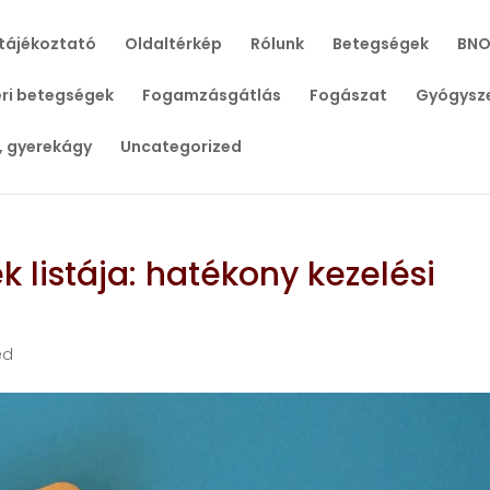
tájékoztató
Oldaltérkép
Rólunk
Betegségek
BNO
ri betegségek
Fogamzásgátlás
Fogászat
Gyógysz
, gyerekágy
Uncategorized
k listája: hatékony kezelési
ed