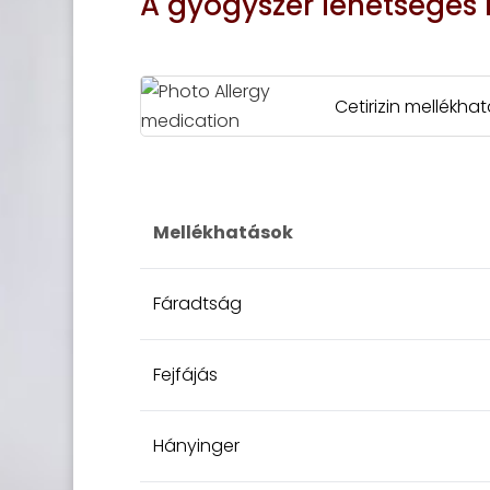
A gyógyszer lehetséges 
Cetirizin mellékha
Mellékhatások
Fáradtság
Fejfájás
Hányinger