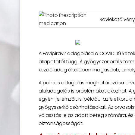
Savlekötő vény
A Favipiravir adagolása a COVID-19 keze
állapotától függ. A gyógyszer orális for
kezdő adag általában magasabb, amelye
A pontos adagolás meghatározása orvosi 
aluladagolás is problémákat okozhat. A
egyéni jellemzőit is, például az életkort
gyógyszerkölcsönhatásokat. Az orvosoknak
választás-e az adott beteg számára, és 
biztonságosságát.