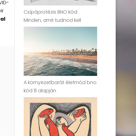
VID-
ir
Csípőprotézis BNO kód:
al
Minden, amit tudnod kell
A környezetbarát életmód bno
kód 8 alapján