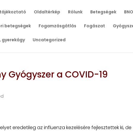
tájékoztató
Oldaltérkép
Rólunk
Betegségek
BNO
ri betegségek
Fogamzásgátlás
Fogászat
Gyógysz
, gyerekágy
Uncategorized
ony Gyógyszer a COVID-19
ed
elyet eredetileg az influenza kezelésére fejlesztettek ki, de