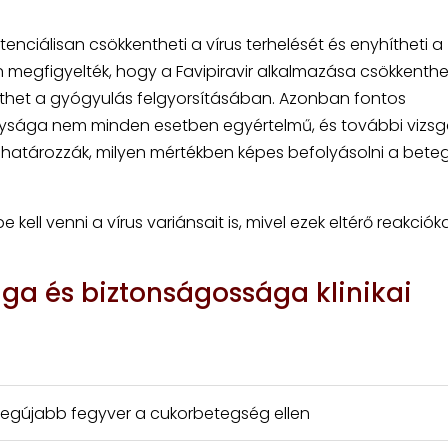
nciálisan csökkentheti a vírus terhelését és enyhítheti a
 megfigyelték, hogy a Favipiravir alkalmazása csökkenthe
íthet a gyógyulás felgyorsításában. Azonban fontos
ysága nem minden esetben egyértelmű, és további vizsg
atározzák, milyen mértékben képes befolyásolni a bete
kell venni a vírus variánsait is, mivel ezek eltérő reakciók
ga és biztonságossága klinikai
legújabb fegyver a cukorbetegség ellen