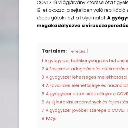
COVID-19 világjárvány kitörése óta figye
19-et okozza, a sejtekben való replikáci
képes gátolni ezt a folyamatot.
A gyógys
megakadályozva a vírus szaporodását
Tartalom:
elrejtés
1
A gyógyszer hatékonysága és biztonságo
2
A Favipiravir adagolása és alkalmazás
3
A gyógyszer lehetséges mellékhatásai
4
A Favipiravir elérhetősége és használ
5
A gyógyszer potenciális előnyei a COV
6
Az új kutatási eredmények és fejlesztés
7
A gyógyszer jövőbeli szerepe a COVID-
8
FAQs