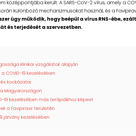
lem középpontjába került. A SARS-CoV-2 vírus, amely a CO
ó során különböző mechanizmusokat használ, és a Favipirav
zer úgy működik, hogy beépül a vírus RNS-ébe, ezált
 és terjedését a szervezetben.
ssága klinikai vizsgálatok alapján
a a COVID-19 kezelésében
 és kockázatai
ata Magyarországon
ID-19 kezelésében más terápiákhoz képest
ek a Favipiravir területén
19 járvány kezelésében