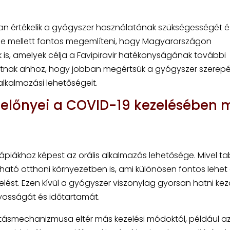
 értékelik a gyógyszer használatának szükségességét é
e mellett fontos megemlíteni, hogy Magyarországon
k is, amelyek célja a Favipiravir hatékonyságának további
hatnak ahhoz, hogy jobban megértsük a gyógyszer szerepé
lkalmazási lehetőségeit.
s előnyei a COVID-19 kezelésében 
erápiákhoz képest az orális alkalmazás lehetősége. Mivel ta
tó otthoni környezetben is, ami különösen fontos lehet
elést. Ezen kívül a gyógyszer viszonylag gyorsan hatni kez
yosságát és időtartamát.
 hatásmechanizmusa eltér más kezelési módoktól, például a