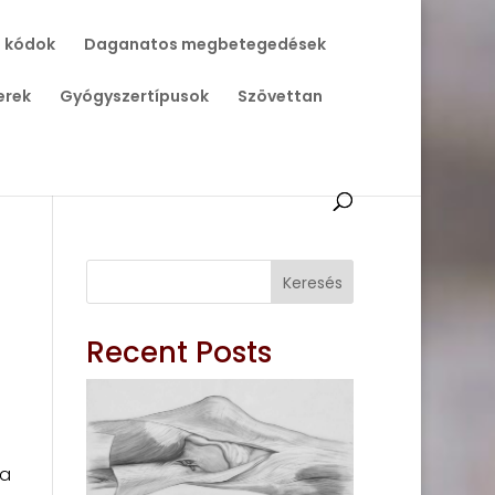
 kódok
Daganatos megbetegedések
erek
Gyógyszertípusok
Szövettan
Keresés
Recent Posts
 a