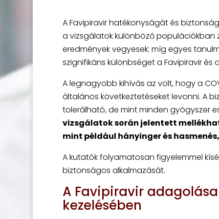
A Favipiravir hatékonyságát és biztonságo
a vizsgálatok különböző populációkban zaj
eredmények vegyesek: míg egyes tanulm
szignifikáns különbséget a Favipiravir és
A legnagyobb kihívás az volt, hogy a COV
általános következtetéseket levonni. A b
tolerálható, de mint minden gyógyszer es
vizsgálatok során jelentett mellékh
mint például hányinger és hasmenés
A kutatók folyamatosan figyelemmel kísér
biztonságos alkalmazását.
A Favipiravir adagolás
kezelésében