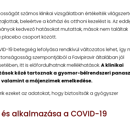
sságát számos klinikai vizsgálatban értékelték világszert
lottak, beleértve a kórházi és otthoni kezelést is. Az eddi
ányok kedvező hatásokat mutattak, mások nem találtak
 a placebo csoport között.
ID-19 betegség lefolyása rendkívül változatos lehet, így 
iztonságosság szempontjából a Favipiravir általában jól
etében, itt is előfordulhatnak mellékhatások.
A klinikai
atások közé tartoznak a gyomor-bélrendszeri panasz
, valamint a májenzimek emelkedése.
ik ezeket az adatokat, hogy biztosítsák a gyógyszer
a és alkalmazása a COVID-19