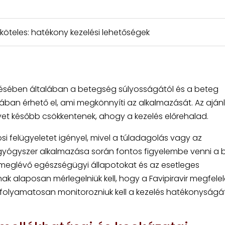
köteles: hatékony kezelési lehetőségek
lésében általában a betegség súlyosságától és a beteg
mában érhető el, ami megkönnyíti az alkalmazását. Az ajánl
t később csökkentenek, ahogy a kezelés előrehalad.
felügyeletet igényel, mivel a túladagolás vagy az
 gyógyszer alkalmazása során fontos figyelembe venni a 
, a meglévő egészségügyi állapotokat és az esetleges
 alaposan mérlegelniük kell, hogy a Favipiravir megfelel
folyamatosan monitorozniuk kell a kezelés hatékonyságá