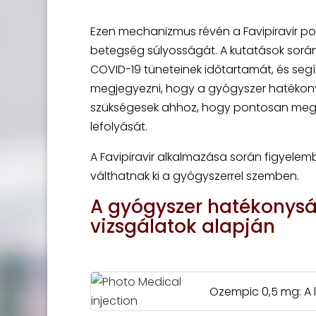
Ezen mechanizmus révén a Favipiravir pote
betegség súlyosságát. A kutatások során
COVID-19 tüneteinek időtartamát, és seg
megjegyezni, hogy a gyógyszer hatékon
szükségesek ahhoz, hogy pontosan megh
lefolyását.
A Favipiravir alkalmazása során figyelembe 
válthatnak ki a gyógyszerrel szemben.
A gyógyszer hatékonysá
vizsgálatok alapján
Ozempic 0,5 mg: A 