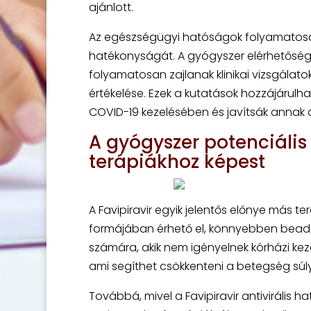
ajánlott.
Az egészségügyi hatóságok folyamatosan
hatékonyságát. A gyógyszer elérhetőség
folyamatosan zajlanak klinikai vizsgálato
értékelése. Ezek a kutatások hozzájárul
COVID-19 kezelésében és javítsák annak a
A gyógyszer potenciáli
terápiákhoz képest
A Favipiravir egyik jelentős előnye más t
formájában érhető el, könnyebben beadha
számára, akik nem igényelnek kórházi kez
ami segíthet csökkenteni a betegség súl
Továbbá, mivel a Favipiravir antivirális