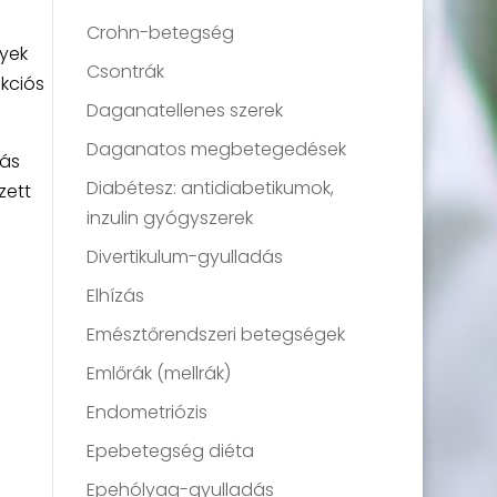
Crohn-betegség
lyek
Csontrák
kciós
Daganatellenes szerek
Daganatos megbetegedések
más
Diabétesz: antidiabetikumok,
zett
inzulin gyógyszerek
Divertikulum-gyulladás
Elhízás
Emésztőrendszeri betegségek
Emlőrák (mellrák)
Endometriózis
Epebetegség diéta
Epehólyag-gyulladás