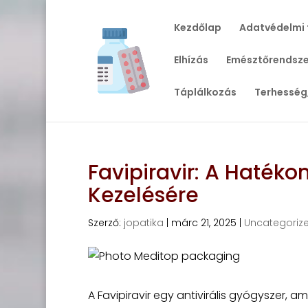
Kezdőlap
Adatvédelmi 
Elhízás
Emésztőrendsze
Táplálkozás
Terhesség
Favipiravir: A Haték
Kezelésére
Szerző:
jopatika
|
márc 21, 2025
|
Uncategoriz
A Favipiravir egy antivirális gyógyszer, am