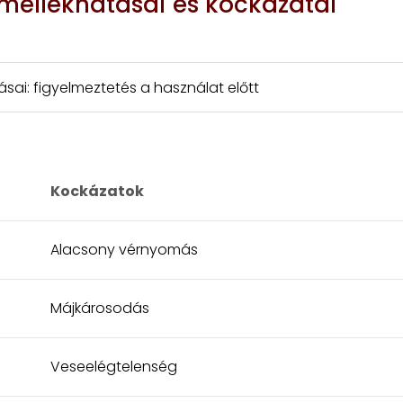
mellékhatásai és kockázatai
tásai: figyelmeztetés a használat előtt
Kockázatok
Alacsony vérnyomás
Májkárosodás
Veseelégtelenség