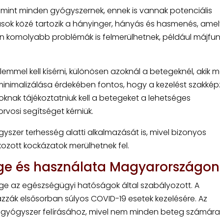
tó, mint minden gyógyszernek, ennek is vannak potenciális
ások közé tartozik a hányinger, hányás és hasmenés, ame
n komolyabb problémák is felmerülhetnek, például májfun
emmel kell kísérni, különösen azoknál a betegeknél, akik 
minimalizálása érdekében fontos, hogy a kezelést szakkép
oknak tájékoztatniuk kell a betegeket a lehetséges
orvosi segítséget kérniük.
yszer terhesség alatti alkalmazását is, mivel bizonyos
kozott kockázatok merülhetnek fel.
sége és használata Magyarországon
ge az egészségügyi hatóságok által szabályozott. A
zzák elsősorban súlyos COVID-19 esetek kezelésére. Az
 a gyógyszer felírásához, mivel nem minden beteg számára