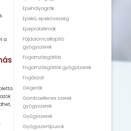
Epehólyagrák
s
Epekő, epekövesség
Epeproblémák
Fájdalomcsillapító
t a
gyógyszerek
Fogamzásgátlás
más
Fogamzásgátlók gyógyszerek
Fogászat
Gégerák
bletta
 azok
Gombaellenes szerek
dhet,
gyógyszerek
Gyógyszerek
z
Gyógyszertípusok