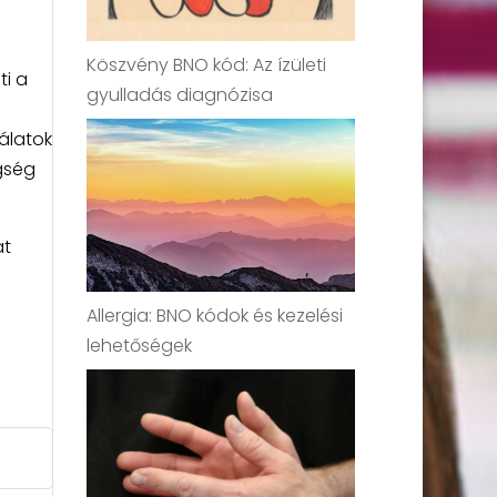
Köszvény BNO kód: Az ízületi
ti a
gyulladás diagnózisa
álatok
gség
at
Allergia: BNO kódok és kezelési
lehetőségek