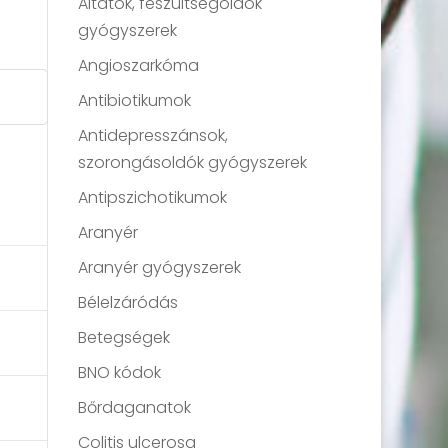
Altatók, feszültségoldók
gyógyszerek
Angioszarkóma
Antibiotikumok
Antidepresszánsok,
szorongásoldók gyógyszerek
Antipszichotikumok
Aranyér
Aranyér gyógyszerek
Bélelzáródás
Betegségek
BNO kódok
Bőrdaganatok
Colitis ulcerosa