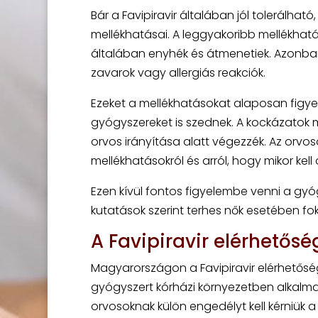
Bár a Favipiravir általában jól tolerálha
mellékhatásai. A leggyakoribb mellékhat
általában enyhék és átmenetiek. Azonba
zavarok vagy allergiás reakciók.
Ezeket a mellékhatásokat alaposan figyel
gyógyszereket is szednek. A kockázatok 
orvos irányítása alatt végezzék. Az orvos
mellékhatásokról és arról, hogy mikor kell 
Ezen kívül fontos figyelembe venni a gyóg
kutatások szerint terhes nők esetében fo
A Favipiravir elérhető
Magyarországon a Favipiravir elérhetősé
gyógyszert kórházi környezetben alkalma
orvosoknak külön engedélyt kell kérniük