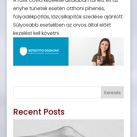
A favir covid kezelése általában tüneti, és az
enyhe tünetek esetén otthoni pihenés,
folyadékpótlás, lázcsillapítók szedése ajánlott.
Súlyosabb esetekben az orvos által előírt
kezelést kell követni.
Keresés
Recent Posts