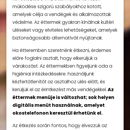
működése szigorú szabályokhoz kötött,
amelyek célja a vendégek és alkalmazottak
védelme. Az éttermek gyakran kínálnak kültéri
üléseket vagy elviteles lehetőségeket, amelyek
biztonságosabb alternatívát nyújtanak.
Ha étteremben szeretnénk étkezni, érdemes
előre foglalni asztalt, hogy elkerüljük a
várakozást. Az éttermekben figyeljünk oda a
higiéniai intézkedésekre: használjunk
kézfertőtlenítőt az asztalhoz ülés előtt, és
kerüljük el az érintkezést más vendégekkel.
Az
éttermek menüje is változhat; sok helyen
digitális menüt használnak, amelyet
okostelefonon keresztül érhetünk el.
Az étkezés során fontos, hogy élvezzük az