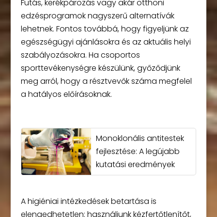
Futás, kerékpározás vagy akár otthoni
edzésprogramok nagyszerű alternatívák
lehetnek. Fontos továbbá, hogy figyeljünk az
egészségügyi ajánlásokra és az aktuális helyi
szabályozásokra. Ha csoportos
sporttevékenységre készülünk, győződjünk
meg arról, hogy a résztvevők száma megfelel
a hatályos előírásoknak.
Monoklonális antitestek
fejlesztése: A legújabb
kutatási eredmények
A higiéniai intézkedések betartása is
elengedhetetlen: használjunk kézfertőtlenítőt,