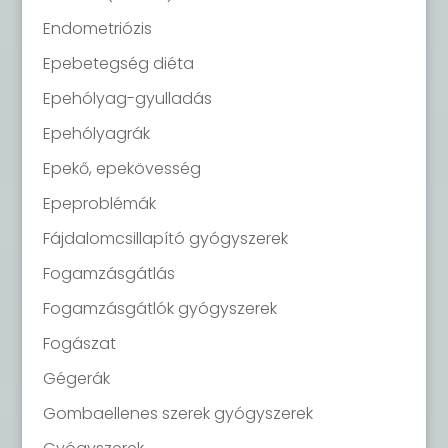
Endometriózis
Epebetegség diéta
Epehólyag-gyulladás
Epehólyagrák
Epekő, epekövesség
Epeproblémák
Fájdalomcsillapító gyógyszerek
Fogamzásgátlás
Fogamzásgátlók gyógyszerek
Fogászat
Gégerák
Gombaellenes szerek gyógyszerek