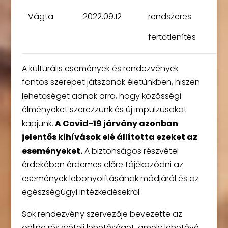
Vágta
2022.09.12
rendszeres
fertőtlenítés
A kulturális események és rendezvények
fontos szerepet játszanak életünkben, hiszen
lehetőséget adnak arra, hogy közösségi
élményeket szerezzünk és új impulzusokat
kapjunk.
A Covid-19 járvány azonban
jelentős kihívások elé állította ezeket az
eseményeket.
A biztonságos részvétel
érdekében érdemes előre tájékozódni az
események lebonyolításának módjáról és az
egészségügyi intézkedésekről.
Sok rendezvény szervezője bevezette az
online részvételi lehetőséget, amely lehetővé