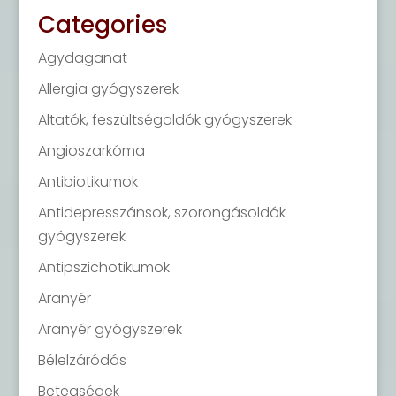
Categories
Agydaganat
Allergia gyógyszerek
Altatók, feszültségoldók gyógyszerek
Angioszarkóma
Antibiotikumok
Antidepresszánsok, szorongásoldók
gyógyszerek
Antipszichotikumok
Aranyér
Aranyér gyógyszerek
Bélelzáródás
Betegségek