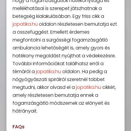
hogy a fogamzásgátlók hatékonysága és
mellékhatásai is szerepet játszhatnak a
betegség kialakulásában. Egy friss cikk a
jopatika.hu
oldalon részletesen bemutatja ezt
a összefüggést. Emellett érdemes
megfontolni a sürgősségi fogamzásgátló
ambulancia lehetőségét is, amely gyors és
hatékony megoldást nyújthat a védekezésre.
További információkat találhatsz erről a
témáról a
jopatika.hu
oldalon. Ha pedig a
nőgyógyászati spirálról szeretnél többet
megtudni, akkor olvasd el a
jopatika.hu
cikkét,
amely részletesen bemutatja ennek a
fogamzásgátló módszernek az előnyeit és
hátrányait.
FAQs