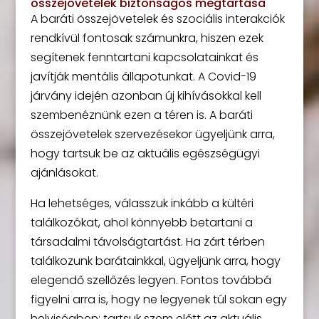
összejövetelek biztonságos megtartása
A baráti összejövetelek és szociális interakciók
rendkívül fontosak számunkra, hiszen ezek
segítenek fenntartani kapcsolatainkat és
javítják mentális állapotunkat. A Covid-19
járvány idején azonban új kihívásokkal kell
szembenéznünk ezen a téren is. A baráti
összejövetelek szervezésekor ügyeljünk arra,
hogy tartsuk be az aktuális egészségügyi
ajánlásokat.
Ha lehetséges, válasszuk inkább a kültéri
találkozókat, ahol könnyebb betartani a
társadalmi távolságtartást. Ha zárt térben
találkozunk barátainkkal, ügyeljünk arra, hogy
elegendő szellőzés legyen. Fontos továbbá
figyelni arra is, hogy ne legyenek túl sokan egy
helyiségben; tartsuk szem előtt az aktuális