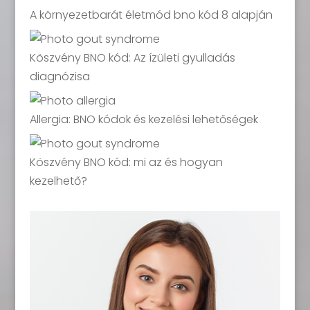
A környezetbarát életmód bno kód 8 alapján
Köszvény BNO kód: Az ízületi gyulladás
diagnózisa
Allergia: BNO kódok és kezelési lehetőségek
Köszvény BNO kód: mi az és hogyan
kezelhető?