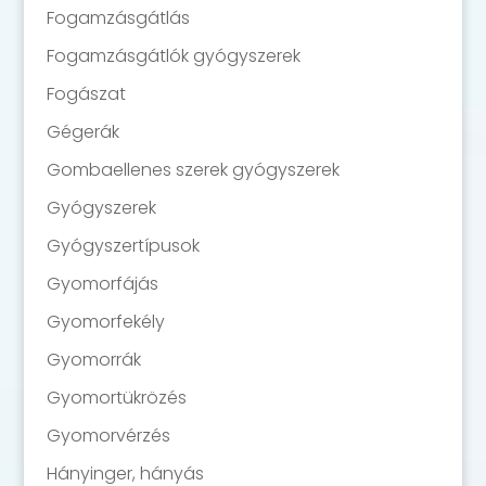
Fogamzásgátlás
Fogamzásgátlók gyógyszerek
Fogászat
Gégerák
Gombaellenes szerek gyógyszerek
Gyógyszerek
Gyógyszertípusok
Gyomorfájás
Gyomorfekély
Gyomorrák
Gyomortükrözés
Gyomorvérzés
Hányinger, hányás