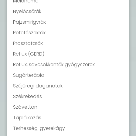
Melanoma
Nyelőcsőrák
Pajzsmirigyrák
Petefészekrák
Prosztatarák
Reflux (GERD)
Reflux, savcsökkentők gyógyszerek
Sugárterápia
Szájüregi daganatok
Székrekedés
Szövettan
Táplálkozás
Terhesség, gyerekágy