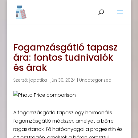
Fogamzásgátló tapasz
ára: fontos tudnivalók
és árak
Szerző:
jopatika
|
jún 30, 2024
|
Uncategorized
A fogamzásgátló tapasz egy hormonális
fogamzásgátló módszer, amelyet a bőrre
ragasztanak. Fő hatóanyagai a progesztin és
az ösztrogén, amelyek a bőrön keresztül