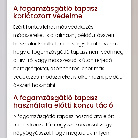
A fogamzásgátló tapasz
korlátozott védelme
Ezért fontos lehet más védekezési
módszereket is alkalmazni, például óvszert
használni. Emellett fontos figyelembe venni,
hogy a fogamzásgátló tapasz nem védi meg
a HIV-től vagy más szexuális úton terjedő
betegségektől, ezért fontos lehet más
védekezési módszereket is alkalmazni, például
óvszert használni.
A fogamzásgátló tapasz
használata előtti konzultáció
A fogamzásgátló tapasz használata előtt
fontos konzultálni egy szakorvossal vagy
nőgyógyásszal, hogy megtudjuk, milyen