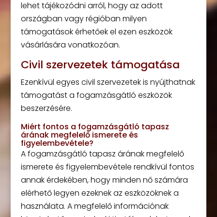
lehet tájékozódni arról, hogy az adott
országban vagy régióban milyen
támogatások érhetőek el ezen eszközök
vásárlására vonatkozóan.
Civil szervezetek támogatása
Ezenkívül egyes civil szervezetek is nyújthatnak
támogatást a fogamzásgátló eszközök
beszerzésére.
Miért fontos a fogamzásgátló tapasz
árának megfelelő ismerete és
figyelembevétele?
A fogamzásgátló tapasz árának megfelelő
ismerete és figyelembevétele rendkívül fontos
annak érdekében, hogy minden nő számára
elérhető legyen ezeknek az eszközöknek a
használata. A megfelelő információnak