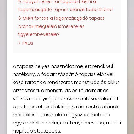
5
Hogyan lehet támogatást kérni a
fogamzásgátló tapasz árának fedezésére?
6
Miért fontos a fogamzásgátló tapasz
árának megfelelő ismerete és
figyelembevétele?
7
FAQs
A tapasz helyes használat mellett rendkívül
hatékony. A fogamzásgátló tapasz előnyei
közé tartozik a rendszeres menstruációs ciklus
biztosítása, a menstruációs fájdalmak és
vérzés mennyiségének csökkentése, valamint
a petefészek ciszták kialakulási kockázatának
mérséklése. Használata egyszerű: hetente
egyszer kell cserélni, ami kényelmesebb, mint a
napi tablettaszedés.