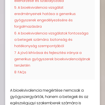
ellenőrzése és szabályozása
5
A bioekvivalencia vizsgálat
eredményeinek hatása a generikus
gyógyszerek engedélyezésére és
forgalmazására
6
A bioekvivalencia vizsgálatok fontossága
a betegek számára: biztonság és
hatékonyság szempontjából
7
A jövő kihívásai és fejlesztési irányai a
generikus gyógyszerek bioekvivalenciájának
területén
8
FAQs
A bioekvivalencia megértése nemcsak a
gyógyszergyártók, hanem a betegek és az
egészségügyi szakemberek számára is