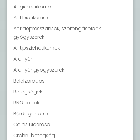
Angioszarkóma
Antibiotikumok
Antidepresszánsok, szorongásoldók
gyógyszerek
Antipszichotikumok
Aranyér
Aranyér gyógyszerek
Bélelzáródás
Betegségek
BNO kódok
Bőrdaganatok
Colitis ulcerosa
Crohn-betegség