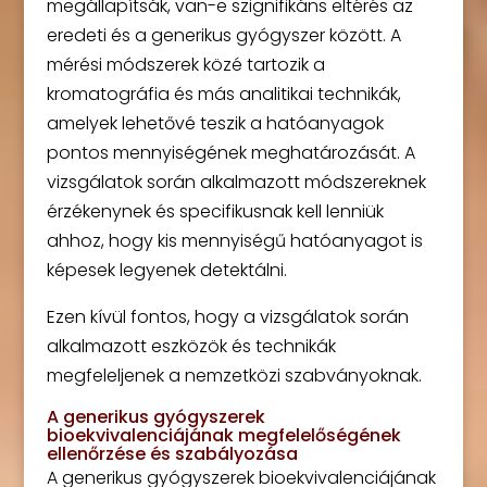
megállapítsák, van-e szignifikáns eltérés az
eredeti és a generikus gyógyszer között. A
mérési módszerek közé tartozik a
kromatográfia és más analitikai technikák,
amelyek lehetővé teszik a hatóanyagok
pontos mennyiségének meghatározását. A
vizsgálatok során alkalmazott módszereknek
érzékenynek és specifikusnak kell lenniük
ahhoz, hogy kis mennyiségű hatóanyagot is
képesek legyenek detektálni.
Ezen kívül fontos, hogy a vizsgálatok során
alkalmazott eszközök és technikák
megfeleljenek a nemzetközi szabványoknak.
A generikus gyógyszerek
bioekvivalenciájának megfelelőségének
ellenőrzése és szabályozása
A generikus gyógyszerek bioekvivalenciájának