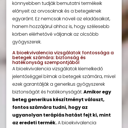
könnyebben tudják bemutatni termékeik
előnyeit az orvosoknak és a betegeknek
egyaránt. Ez nemcsak növeli az eladásaikat,
hanem hozzájárul ahhoz is, hogy szélesebb
körben elérhetővé váljanak az olcsóbb
gyógyszerek.
A bioekvivalencia vizsgálatok fontossága a
betegek számára: biztonság és
hatékonyság szempontjából
A bioekvivalencia vizsgálatok kiemelkedő
jelentőséggel bírnak a betegek számára, mivel
ezek garantálják a generikus gyógyszerek
biztonságát és hatékonyságát.
Amikor egy
beteg generikus készítményt választ,
fontos számára tudni, hogy az
ugyanolyan terápiás hatást fejt ki, mint
az eredeti termék.
A bioekvivalencia