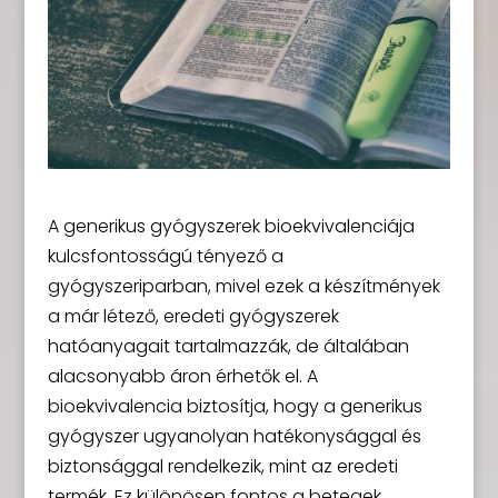
A generikus gyógyszerek bioekvivalenciája
kulcsfontosságú tényező a
gyógyszeriparban, mivel ezek a készítmények
a már létező, eredeti gyógyszerek
hatóanyagait tartalmazzák, de általában
alacsonyabb áron érhetők el. A
bioekvivalencia biztosítja, hogy a generikus
gyógyszer ugyanolyan hatékonysággal és
biztonsággal rendelkezik, mint az eredeti
termék. Ez különösen fontos a betegek