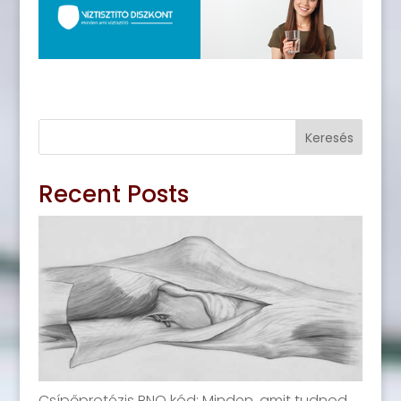
Keresés
Recent Posts
Csípőprotézis BNO kód: Minden, amit tudnod