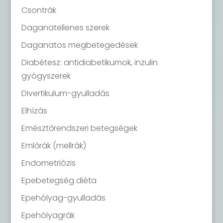
Csontrák
Daganatellenes szerek
Daganatos megbetegedések
Diabétesz: antidiabetikumok, inzulin
gyógyszerek
Divertikulum-gyulladás
Elhízás
Emésztőrendszeri betegségek
Emlőrák (mellrák)
Endometriózis
Epebetegség diéta
Epehólyag-gyulladás
Epehólyagrák