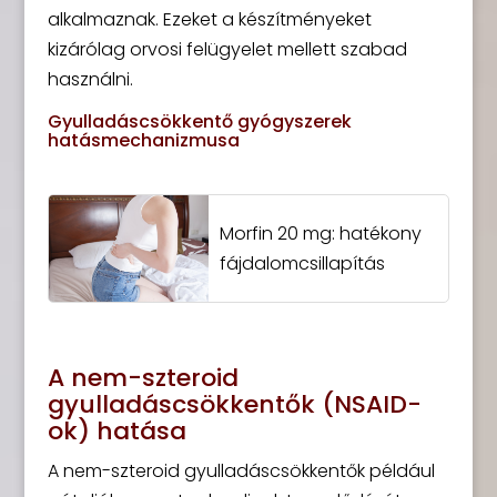
alkalmaznak. Ezeket a készítményeket
kizárólag orvosi felügyelet mellett szabad
használni.
Gyulladáscsökkentő gyógyszerek
hatásmechanizmusa
Morfin 20 mg: hatékony
fájdalomcsillapítás
A nem-szteroid
gyulladáscsökkentők (NSAID-
ok) hatása
A nem-szteroid gyulladáscsökkentők például