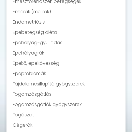
Emésztőrendszeri betegségek
Emlőrák (mellrák)
Endometriózis
Epebetegség diéta
Epehólyag-gyulladás
Epehólyagrák
Epekő, epekövesség
Epeproblémák
Fájdalomcsillapító gyógyszerek
Fogamzásgátlás
Fogamzásgátlók gyógyszerek
Fogászat
Gégerák