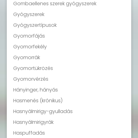
Gombaellenes szerek gyógyszerek
Gyógyszerek
Gyógyszertípusok
Gyomorfájás
Gyomorfekély
Gyomorrák
Gyomortükrözés
Gyomorvérzés
Hányinger, hányás
Hasmenés (krónikus)
Hasnyálmirigy-gyulladás
Hasnyálmirigyrák
Haspuffadás