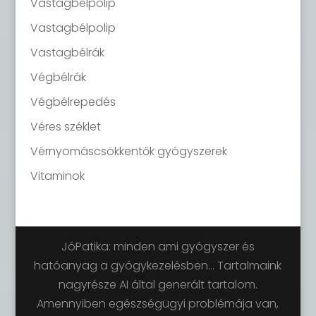
Vastagbélpolip
Vastagbélpolip
Vastagbélrák
Végbélrák
Végbélrepedés
Véres széklet
Vérnyomáscsökkentők gyógyszerek
Vitaminok
JóPatika: minden ami gyógyszer és
hatóanyag a gyógykezelésben... Tartalmaink
nagyrésze AI által generált tartalom.
Amennyiben egészségügyi problémája van,