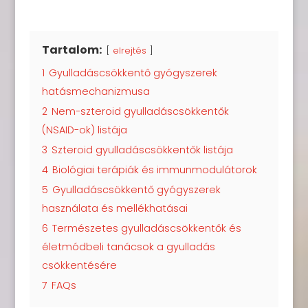
Tartalom:
elrejtés
1
Gyulladáscsökkentő gyógyszerek
hatásmechanizmusa
2
Nem-szteroid gyulladáscsökkentők
(NSAID-ok) listája
3
Szteroid gyulladáscsökkentők listája
4
Biológiai terápiák és immunmodulátorok
5
Gyulladáscsökkentő gyógyszerek
használata és mellékhatásai
6
Természetes gyulladáscsökkentők és
életmódbeli tanácsok a gyulladás
csökkentésére
7
FAQs