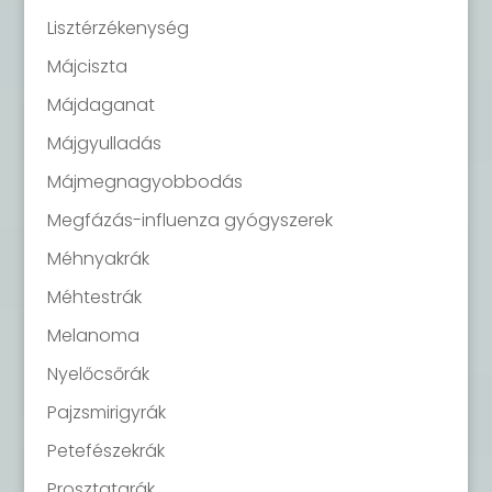
Lisztérzékenység
Májciszta
Májdaganat
Májgyulladás
Májmegnagyobbodás
Megfázás-influenza gyógyszerek
Méhnyakrák
Méhtestrák
Melanoma
Nyelőcsőrák
Pajzsmirigyrák
Petefészekrák
Prosztatarák