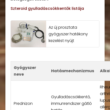
Szteroid gyulladáscsökkentők listája
Az új prosztata
gyógyszer hatékony
kezelést nyújt
Gyógyszer
Hatásmechanizmus
Alka
neve
Rheu
arthri
Gyulladáscsökkentő,
lupus
Prednizon
immunrendszer gátló
aller