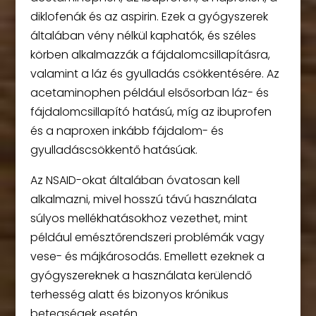
diklofenák és az aspirin. Ezek a gyógyszerek
általában vény nélkül kaphatók, és széles
körben alkalmazzák a fájdalomcsillapításra,
valamint a láz és gyulladás csökkentésére. Az
acetaminophen például elsősorban láz- és
fájdalomcsillapító hatású, míg az ibuprofen
és a naproxen inkább fájdalom- és
gyulladáscsökkentő hatásúak.
Az NSAID-okat általában óvatosan kell
alkalmazni, mivel hosszú távú használata
súlyos mellékhatásokhoz vezethet, mint
például emésztőrendszeri problémák vagy
vese- és májkárosodás. Emellett ezeknek a
gyógyszereknek a használata kerülendő
terhesség alatt és bizonyos krónikus
betegségek esetén.