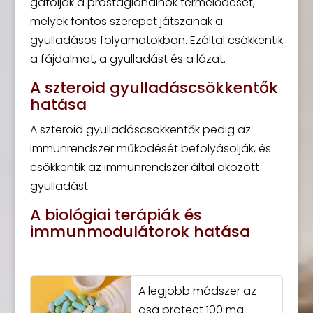
gátolják a prostaglandinok termelődését,
melyek fontos szerepet játszanak a
gyulladásos folyamatokban. Ezáltal csökkentik
a fájdalmat, a gyulladást és a lázat.
A szteroid gyulladáscsökkentők
hatása
A szteroid gyulladáscsökkentők pedig az
immunrendszer működését befolyásolják, és
csökkentik az immunrendszer által okozott
gyulladást.
A biológiai terápiák és
immunmodulátorok hatása
A legjobb módszer az
asa protect 100 mg