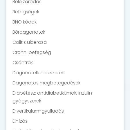
Bélelzáródás
Betegségek
BNO kódok
Bőrdaganatok
Colitis ulcerosa
Crohn-betegség
Csontrák
Daganatellenes szerek
Daganatos megbetegedések
Diabétesz: antidiabetikumok, inzulin
gyógyszerek
Divertikulum-gyulladás
Elhízás