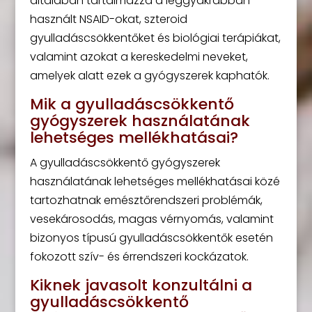
általában tartalmazza a leggyakrabban
használt NSAID-okat, szteroid
gyulladáscsökkentőket és biológiai terápiákat,
valamint azokat a kereskedelmi neveket,
amelyek alatt ezek a gyógyszerek kaphatók.
Mik a gyulladáscsökkentő
gyógyszerek használatának
lehetséges mellékhatásai?
A gyulladáscsökkentő gyógyszerek
használatának lehetséges mellékhatásai közé
tartozhatnak emésztőrendszeri problémák,
vesekárosodás, magas vérnyomás, valamint
bizonyos típusú gyulladáscsökkentők esetén
fokozott szív- és érrendszeri kockázatok.
Kiknek javasolt konzultálni a
gyulladáscsökkentő