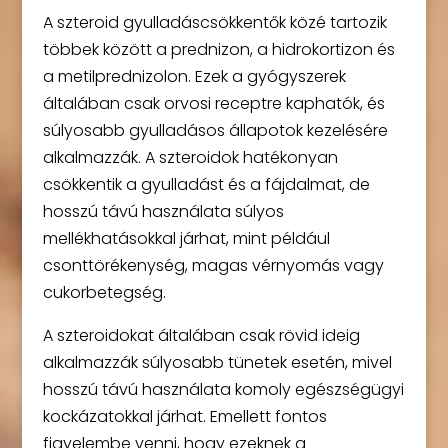
A szteroid gyulladáscsökkentők közé tartozik
többek között a prednizon, a hidrokortizon és
a metilprednizolon. Ezek a gyógyszerek
általában csak orvosi receptre kaphatók, és
súlyosabb gyulladásos állapotok kezelésére
alkalmazzák. A szteroidok hatékonyan
csökkentik a gyulladást és a fájdalmat, de
hosszú távú használata súlyos
mellékhatásokkal járhat, mint például
csonttörékenység, magas vérnyomás vagy
cukorbetegség.
A szteroidokat általában csak rövid ideig
alkalmazzák súlyosabb tünetek esetén, mivel
hosszú távú használata komoly egészségügyi
kockázatokkal járhat. Emellett fontos
figyelembe venni, hogy ezeknek a