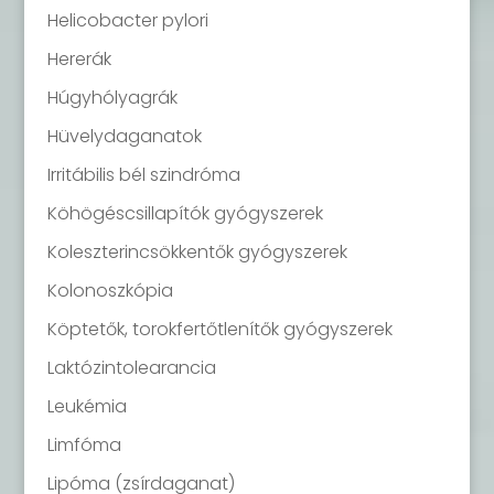
Helicobacter pylori
Hererák
Húgyhólyagrák
Hüvelydaganatok
Irritábilis bél szindróma
Köhögéscsillapítók gyógyszerek
Koleszterincsökkentők gyógyszerek
Kolonoszkópia
Köptetők, torokfertőtlenítők gyógyszerek
Laktózintolearancia
Leukémia
Limfóma
Lipóma (zsírdaganat)