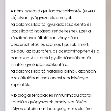
A nem-szteroid gyulladáscsökkentők (NSAID-
ok) olyan gyógyszerek, amelyek
fájdalomcsillapító, gyulladáscsökkentő és
lázcsillapító hatással rendelkeznek. Ezek a
készítmények általában vény nélkül
beszerezhetők, és számos típusuk ismert,
például az ibuprofen, az acetaminophen és a
naproxen. A szteroid gyulladáscsökkentők
szintén gyulladáscsökkentő és
fájdalomcsillapító hatással bírnak, azonban
ezek általában csak orvosi rendelvényre
kaphatók.
A biológiai terápiák és immunmodulátorok
speciális gyógyszerek, amelyeket főként
súlyos autoimmun betegségek kezelésére