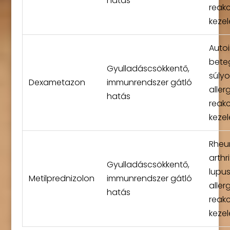
hatás
reakc
kezel
Auto
bete
Gyulladáscsökkentő,
súlyo
Dexametazon
immunrendszer gátló
aller
hatás
reakc
kezel
Rheu
arthri
Gyulladáscsökkentő,
lupus
Metilprednizolon
immunrendszer gátló
aller
hatás
reakc
kezel