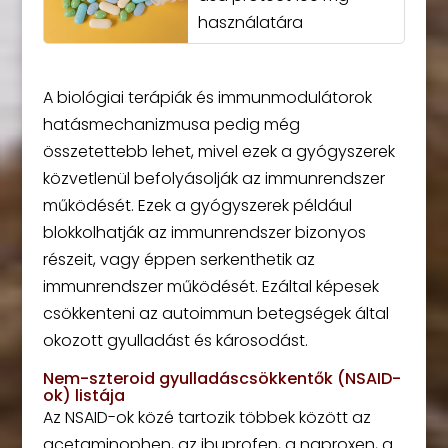
használatára
A biológiai terápiák és immunmodulátorok
hatásmechanizmusa pedig még
összetettebb lehet, mivel ezek a gyógyszerek
közvetlenül befolyásolják az immunrendszer
működését. Ezek a gyógyszerek például
blokkolhatják az immunrendszer bizonyos
részeit, vagy éppen serkenthetik az
immunrendszer működését. Ezáltal képesek
csökkenteni az autoimmun betegségek által
okozott gyulladást és károsodást.
Nem-szteroid gyulladáscsökkentők (NSAID-
ok) listája
Az NSAID-ok közé tartozik többek között az
acetaminophen, az ibuprofen, a naproxen, a