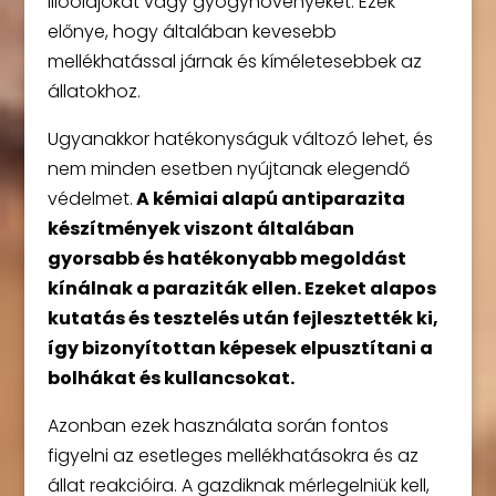
illóolajokat vagy gyógynövényeket. Ezek
előnye, hogy általában kevesebb
mellékhatással járnak és kíméletesebbek az
állatokhoz.
Ugyanakkor hatékonyságuk változó lehet, és
nem minden esetben nyújtanak elegendő
védelmet.
A kémiai alapú antiparazita
készítmények viszont általában
gyorsabb és hatékonyabb megoldást
kínálnak a paraziták ellen.
Ezeket alapos
kutatás és tesztelés után fejlesztették ki,
így bizonyítottan képesek elpusztítani a
bolhákat és kullancsokat.
Azonban ezek használata során fontos
figyelni az esetleges mellékhatásokra és az
állat reakcióira. A gazdiknak mérlegelniük kell,