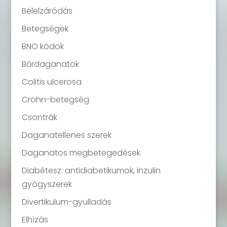
Bélelzáródás
Betegségek
BNO kódok
Bőrdaganatok
Colitis ulcerosa
Crohn-betegség
Csontrák
Daganatellenes szerek
Daganatos megbetegedések
Diabétesz: antidiabetikumok, inzulin
gyógyszerek
Divertikulum-gyulladás
Elhízás