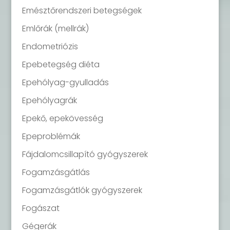
Emésztőrendszeri betegségek
Emlőrák (mellrák)
Endometriózis
Epebetegség diéta
Epehólyag-gyulladás
Epehólyagrák
Epekő, epekövesség
Epeproblémák
Fájdalomcsillapító gyógyszerek
Fogamzásgátlás
Fogamzásgátlók gyógyszerek
Fogászat
Gégerák