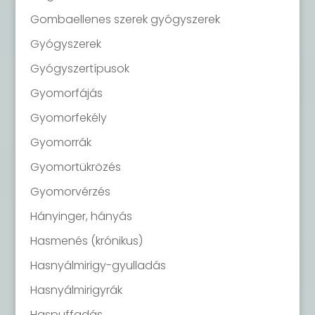
Gombaellenes szerek gyógyszerek
Gyógyszerek
Gyógyszertípusok
Gyomorfájás
Gyomorfekély
Gyomorrák
Gyomortükrözés
Gyomorvérzés
Hányinger, hányás
Hasmenés (krónikus)
Hasnyálmirigy-gyulladás
Hasnyálmirigyrák
Haspuffadás