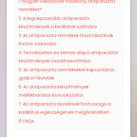
1
Hogyan válasszunk hatékony antiparazita
terméket?
2
A legnépszerűbb antiparazita
készítmények a kisállatok számára
3
Az antiparazita termékek használatának
fontos tudnivalói
4
Természetes és kémiai alapú antiparazita
készítmények összehasonlítása
5
Az antiparazita termékekkel kapcsolatos
gyakori tévhitek
6
Az antiparazita készítmények
mellékhatásai és kockázatai
7
Az antiparazita kezelések fontossága a
kisállatok egészségének megőrzésében
8
FAQs