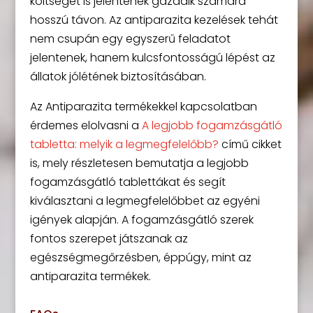
költséget is jelentenek gazdáik számára
hosszú távon. Az antiparazita kezelések tehát
nem csupán egy egyszerű feladatot
jelentenek, hanem kulcsfontosságú lépést az
állatok jólétének biztosításában.
Az Antiparazita termékekkel kapcsolatban
érdemes elolvasni a
A legjobb fogamzásgátló
tabletta: melyik a legmegfelelőbb?
című cikket
is, mely részletesen bemutatja a legjobb
fogamzásgátló tablettákat és segít
kiválasztani a legmegfelelőbbet az egyéni
igények alapján. A fogamzásgátló szerek
fontos szerepet játszanak az
egészségmegőrzésben, éppúgy, mint az
antiparazita termékek.