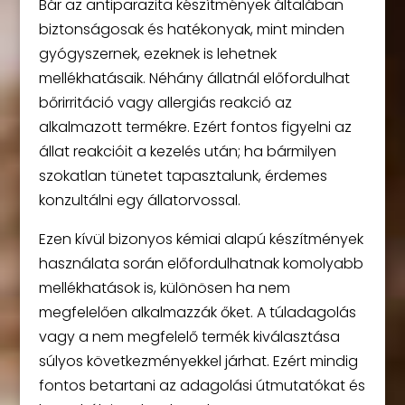
Bár az antiparazita készítmények általában
biztonságosak és hatékonyak, mint minden
gyógyszernek, ezeknek is lehetnek
mellékhatásaik. Néhány állatnál előfordulhat
bőrirritáció vagy allergiás reakció az
alkalmazott termékre. Ezért fontos figyelni az
állat reakcióit a kezelés után; ha bármilyen
szokatlan tünetet tapasztalunk, érdemes
konzultálni egy állatorvossal.
Ezen kívül bizonyos kémiai alapú készítmények
használata során előfordulhatnak komolyabb
mellékhatások is, különösen ha nem
megfelelően alkalmazzák őket. A túladagolás
vagy a nem megfelelő termék kiválasztása
súlyos következményekkel járhat. Ezért mindig
fontos betartani az adagolási útmutatókat és