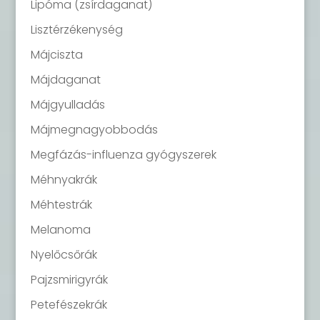
Lipóma (zsírdaganat)
Lisztérzékenység
Májciszta
Májdaganat
Májgyulladás
Májmegnagyobbodás
Megfázás-influenza gyógyszerek
Méhnyakrák
Méhtestrák
Melanoma
Nyelőcsőrák
Pajzsmirigyrák
Petefészekrák