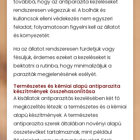
továbbá, hogy az antiparazita kezeléseket
rendszeresen végezzük el. A bolhák és
kullancsok elleni védekezés nem egyszeri
feladat; folyamatosan figyelni kell az állatot
és környezetét.
Ha az állatot rendszeresen fürdetjük vagy
fésüljük, érdemes ezeket a kezeléseket is
beiktatni a rutinba, hogy minimalizáljuk a
paraziták megjelenésének esélyét.
Természetes és kémiai alapú antiparazita
készítmények összehasonlítása
A kisállatok antiparazitás kezelésében két fő
megközelítés létezik: a természetes és a kémiai
alapú készítmények. A természetes
antiparazita szerek általában növényi alapú
összetevőket tartalmaznak, mint például