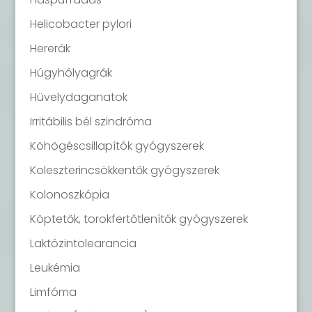
Helicobacter pylori
Hererák
Húgyhólyagrák
Hüvelydaganatok
Irritábilis bél szindróma
Köhögéscsillapítók gyógyszerek
Koleszterincsökkentők gyógyszerek
Kolonoszkópia
Köptetők, torokfertőtlenítők gyógyszerek
Laktózintolearancia
Leukémia
Limfóma