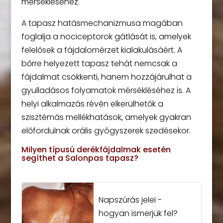
mérsékléséhez.
A tapasz hatásmechanizmusa magában
foglalja a nociceptorok gátlását is, amelyek
felelősek a fájdalomérzet kialakulásáért. A
bőrre helyezett tapasz tehát nemcsak a
fájdalmat csökkenti, hanem hozzájárulhat a
gyulladásos folyamatok mérsékléséhez is. A
helyi alkalmazás révén elkerülhetők a
szisztémás mellékhatások, amelyek gyakran
előfordulnak orális gyógyszerek szedésekor.
Milyen típusú derékfájdalmak esetén
segíthet a Salonpas tapasz?
Napszúrás jelei -
hogyan ismerjük fel?