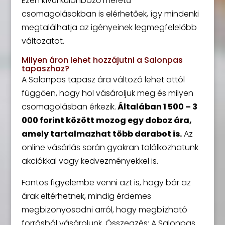
Ezen kívül különböző méretű
csomagolásokban is elérhetőek, így mindenki
megtalálhatja az igényeinek legmegfelelőbb
változatot.
Milyen áron lehet hozzájutni a Salonpas
tapaszhoz?
A Salonpas tapasz ára változó lehet attól
függően, hogy hol vásároljuk meg és milyen
csomagolásban érkezik.
Általában 1 500 – 3
000 forint között mozog egy doboz ára,
amely tartalmazhat több darabot is.
Az
online vásárlás során gyakran találkozhatunk
akciókkal vagy kedvezményekkel is.
Fontos figyelembe venni azt is, hogy bár az
árak eltérhetnek, mindig érdemes
megbizonyosodni arról, hogy megbízható
forrásból vásárolunk. Összegzés: A Salonpas