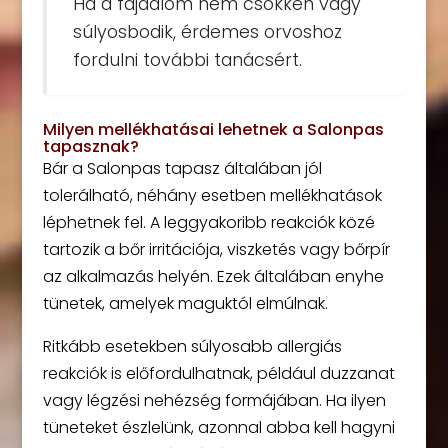
Ha a fájdalom nem csökken vagy
súlyosbodik, érdemes orvoshoz
fordulni további tanácsért.
Milyen mellékhatásai lehetnek a Salonpas
tapasznak?
Bár a Salonpas tapasz általában jól
tolerálható, néhány esetben mellékhatások
léphetnek fel. A leggyakoribb reakciók közé
tartozik a bőr irritációja, viszketés vagy bőrpír
az alkalmazás helyén. Ezek általában enyhe
tünetek, amelyek maguktól elmúlnak.
Ritkább esetekben súlyosabb allergiás
reakciók is előfordulhatnak, például duzzanat
vagy légzési nehézség formájában. Ha ilyen
tüneteket észlelünk, azonnal abba kell hagyni