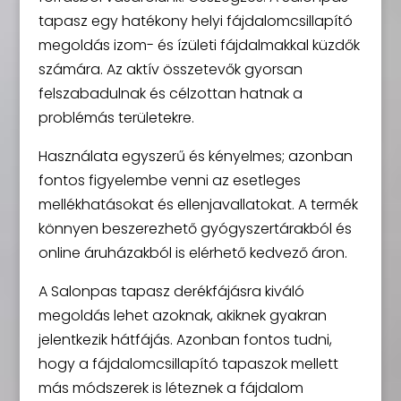
tapasz egy hatékony helyi fájdalomcsillapító
megoldás izom- és ízületi fájdalmakkal küzdők
számára. Az aktív összetevők gyorsan
felszabadulnak és célzottan hatnak a
problémás területekre.
Használata egyszerű és kényelmes; azonban
fontos figyelembe venni az esetleges
mellékhatásokat és ellenjavallatokat. A termék
könnyen beszerezhető gyógyszertárakból és
online áruházakból is elérhető kedvező áron.
A Salonpas tapasz derékfájásra kiváló
megoldás lehet azoknak, akiknek gyakran
jelentkezik hátfájás. Azonban fontos tudni,
hogy a fájdalomcsillapító tapaszok mellett
más módszerek is léteznek a fájdalom