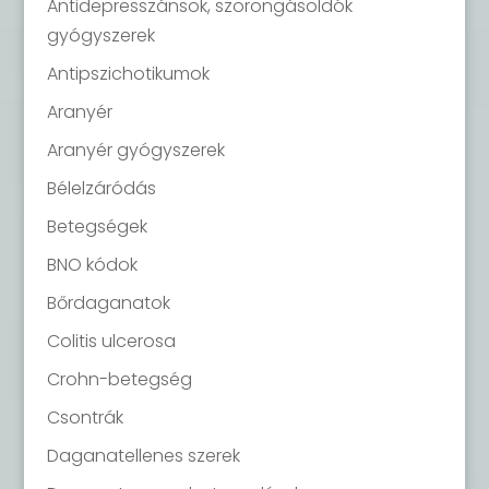
Antidepresszánsok, szorongásoldók
gyógyszerek
Antipszichotikumok
Aranyér
Aranyér gyógyszerek
Bélelzáródás
Betegségek
BNO kódok
Bőrdaganatok
Colitis ulcerosa
Crohn-betegség
Csontrák
Daganatellenes szerek