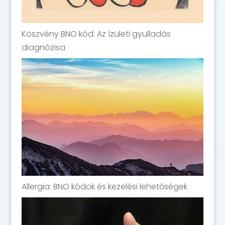
Köszvény BNO kód: Az ízületi gyulladás
diagnózisa
Allergia: BNO kódok és kezelési lehetőségek