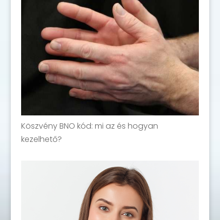
Köszvény BNO kód: mi az és hogyan
kezelhető?