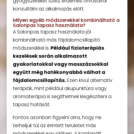
gyógyszereket szed, érdemes orvosával
konzultálni az alkalmazás előtt.
Milyen egyéb módszerekkel kombinálható a
Salonpas tapasz használata?
A Salonpas tapasz használata jól
kombinálható más fájdalomcsillapító
módszerekkel is.
Például fizioterápiás
kezelések során alkalmazott
gyakorlatokkal vagy masszázsokkal
együtt még hatékonyabbá válhat a
fájdalomcsillapítás.
Ezen kívül alternatív
terápiák, mint például akupunktúra vagy
aromaterápia is segíthetnek kiegészíteni a
tapasz hatását.
Fontos azonban figyelni arra, hogy ne
terheljük túl az érintett területet más
módszerekkel egy időben. A kombinált