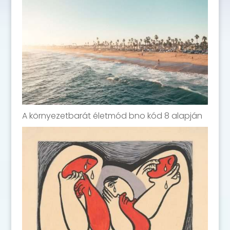
A környezetbarát életmód bno kód 8 alapján