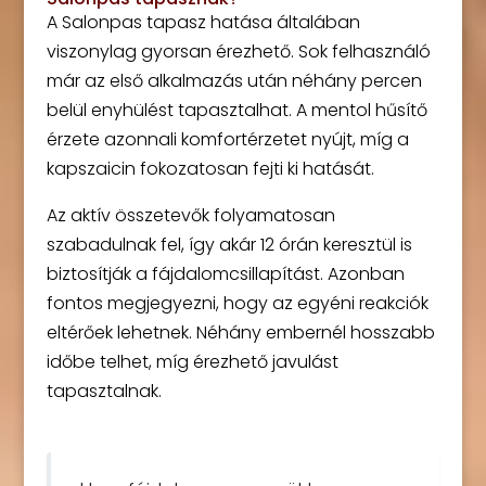
A Salonpas tapasz hatása általában
viszonylag gyorsan érezhető. Sok felhasználó
már az első alkalmazás után néhány percen
belül enyhülést tapasztalhat. A mentol hűsítő
érzete azonnali komfortérzetet nyújt, míg a
kapszaicin fokozatosan fejti ki hatását.
Az aktív összetevők folyamatosan
szabadulnak fel, így akár 12 órán keresztül is
biztosítják a fájdalomcsillapítást. Azonban
fontos megjegyezni, hogy az egyéni reakciók
eltérőek lehetnek. Néhány embernél hosszabb
időbe telhet, míg érezhető javulást
tapasztalnak.