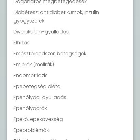
Daganatos megbetegedések
Diabétesz: antidiabetikumok, inzulin
gyógyszerek
Divertikulum-gyulladás
Elhízás
Emésztőrendszeri betegségek
Emlőrák (mellrák)
Endometriózis
Epebetegség diéta
Epehólyag-gyulladás
Epehólyagrák
Epekő, epekövesség
Epeproblémák