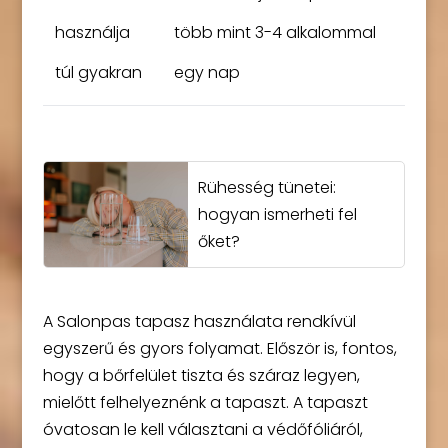
használja
több mint 3-4 alkalommal
túl gyakran
egy nap
Rühesség tünetei:
hogyan ismerheti fel
őket?
A Salonpas tapasz használata rendkívül
egyszerű és gyors folyamat. Először is, fontos,
hogy a bőrfelület tiszta és száraz legyen,
mielőtt felhelyeznénk a tapaszt. A tapaszt
óvatosan le kell választani a védőfóliáról,