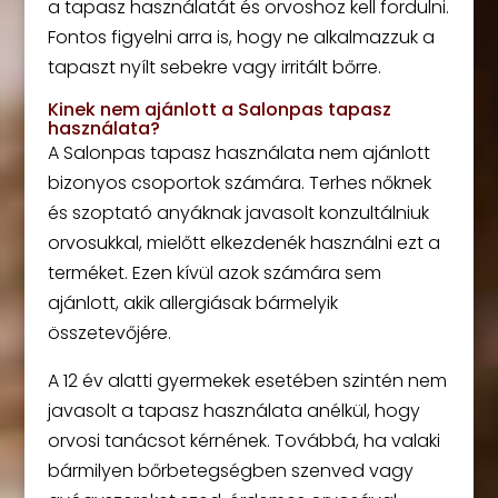
a tapasz használatát és orvoshoz kell fordulni.
Fontos figyelni arra is, hogy ne alkalmazzuk a
tapaszt nyílt sebekre vagy irritált bőrre.
Kinek nem ajánlott a Salonpas tapasz
használata?
A Salonpas tapasz használata nem ajánlott
bizonyos csoportok számára. Terhes nőknek
és szoptató anyáknak javasolt konzultálniuk
orvosukkal, mielőtt elkezdenék használni ezt a
terméket. Ezen kívül azok számára sem
ajánlott, akik allergiásak bármelyik
összetevőjére.
A 12 év alatti gyermekek esetében szintén nem
javasolt a tapasz használata anélkül, hogy
orvosi tanácsot kérnének. Továbbá, ha valaki
bármilyen bőrbetegségben szenved vagy