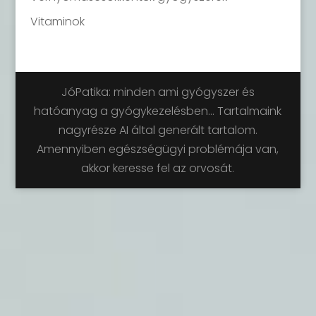
Vitaminok
JóPatika: minden ami gyógyszer és
hatóanyag a gyógykezelésben... Tartalmaink
nagyrésze AI által generált tartalom.
Amennyiben egészségügyi problémája van,
akkor keresse fel az orvosát.