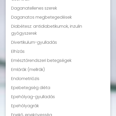
Daganatellenes szerek
Daganatos megbetegedések
Diabétesz: antidiabetikumok, inzulin
gyógyszerek
Divertikulum-gyulladás
Elhízás
Emésztőrendszeri betegségek
Emlőrák (mellrák)
Endometriózis
Epebetegség diéta
Epehólyag-gyulladás
Epehólyagrák
Epekő, epekövesség