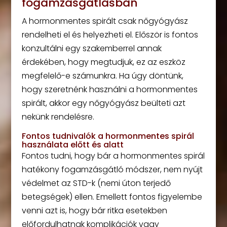
fogamzásgátlásban
A hormonmentes spirált csak nőgyógyász
rendelheti el és helyezheti el. Először is fontos
konzultálni egy szakemberrel annak
érdekében, hogy megtudjuk, ez az eszköz
megfelelő-e számunkra. Ha úgy döntünk,
hogy szeretnénk használni a hormonmentes
spirált, akkor egy nőgyógyász beülteti azt
nekünk rendelésre.
Fontos tudnivalók a hormonmentes spirál
használata előtt és alatt
Fontos tudni, hogy bár a hormonmentes spirál
hatékony fogamzásgátló módszer, nem nyújt
védelmet az STD-k (nemi úton terjedő
betegségek) ellen. Emellett fontos figyelembe
venni azt is, hogy bár ritka esetekben
előfordulhatnak komplikációk vagy