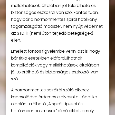
mellékhatások, általában jól tolerálható és
biztonságos eszközről van szó. Fontos tudni,
hogy bár a hormonmentes spirál hatékony
fogamzásgátló módszer, nem nyújt védelmet
az STD-k (nemi úton terjedő betegségek)
ellen.
Emellett fontos figyelembe venni azt is, hogy
bár ritka esetekben előfordulhatnak
komplikációk vagy mellékhatások, általában
jól tolerálható és biztonságos eszközről van
szó.
A hormonmentes spirálról szóló cikkhez
kapcsolódva érdemes elolvasni a Jópatika
oldalán található „A spirál típusai és
hatásmechanizmusuk” című cikket, amely