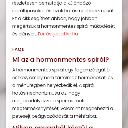
részletesen bemutatja a különböző
spiráltípusokat és azok hatásmechanizmusát.
Ez a cikk segíthet abban, hogy jobban
megértsük a hormonmentes spirál működését
és előnyeit.
Forrás: jopatika.hu
FAQs
Mi az a hormonmentes spirál?
A hormonmentes spirál egy fogamzásgátló
eszköz, amely nem tartalmaz hormonokat, és
a méhüregben helyezkedik el. A spirál
hatásmechanizmusa az, hogy
megakadályozza a spermiumok
megtermékenyítését, valamint megnehezíti a
petesejt beágyazódását a méhfalba.
Milyen anyagból készül a