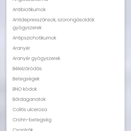
Antibiotikumok
Antidepresszánsok, szorongásoldók
gyógyszerek
Antipszichotikumok
Aranyér
Aranyér gyógyszerek
Bélelzáródás
Betegségek
BNO kódok
Bőrdaganatok
Colitis ulcerosa
Crohn-betegség
Csontrák