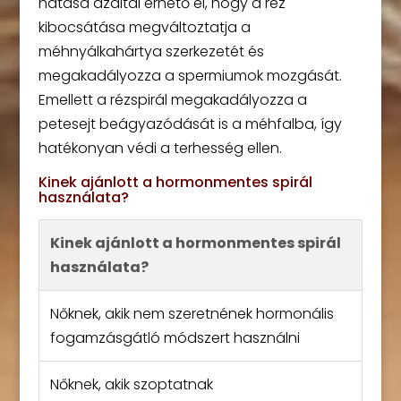
hatása azáltal érhető el, hogy a réz
kibocsátása megváltoztatja a
méhnyálkahártya szerkezetét és
megakadályozza a spermiumok mozgását.
Emellett a rézspirál megakadályozza a
petesejt beágyazódását is a méhfalba, így
hatékonyan védi a terhesség ellen.
Kinek ajánlott a hormonmentes spirál
használata?
Kinek ajánlott a hormonmentes spirál
használata?
Nőknek, akik nem szeretnének hormonális
fogamzásgátló módszert használni
Nőknek, akik szoptatnak