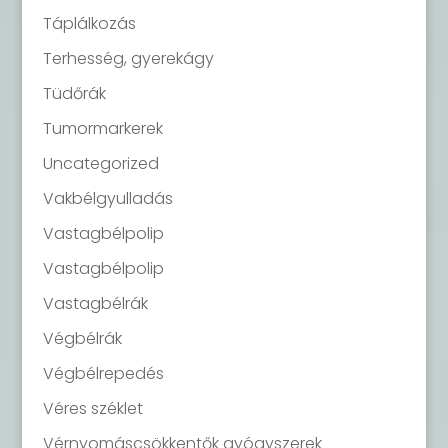
Táplálkozás
Terhesség, gyerekágy
Tüdőrák
Tumormarkerek
Uncategorized
Vakbélgyulladás
Vastagbélpolip
Vastagbélpolip
Vastagbélrák
Végbélrák
Végbélrepedés
Véres széklet
Vérnyomáscsökkentők gyógyszerek