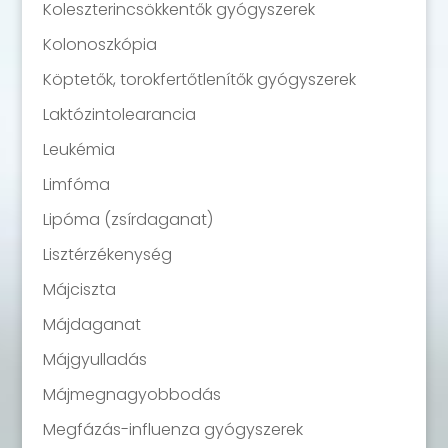
Koleszterincsökkentők gyógyszerek
Kolonoszkópia
Köptetők, torokfertőtlenítők gyógyszerek
Laktózintolearancia
Leukémia
Limfóma
Lipóma (zsírdaganat)
Lisztérzékenység
Májciszta
Májdaganat
Májgyulladás
Májmegnagyobbodás
Megfázás-influenza gyógyszerek