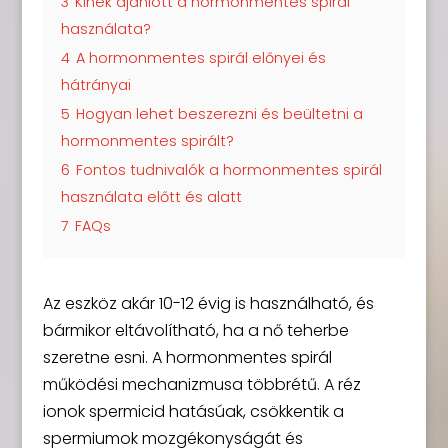
3
Kinek ajánlott a hormonmentes spirál
használata?
4
A hormonmentes spirál előnyei és
hátrányai
5
Hogyan lehet beszerezni és beültetni a
hormonmentes spirált?
6
Fontos tudnivalók a hormonmentes spirál
használata előtt és alatt
7
FAQs
Az eszköz akár 10-12 évig is használható, és
bármikor eltávolítható, ha a nő teherbe
szeretne esni. A hormonmentes spirál
működési mechanizmusa többrétű. A réz
ionok spermicid hatásúak, csökkentik a
spermiumok mozgékonyságát és