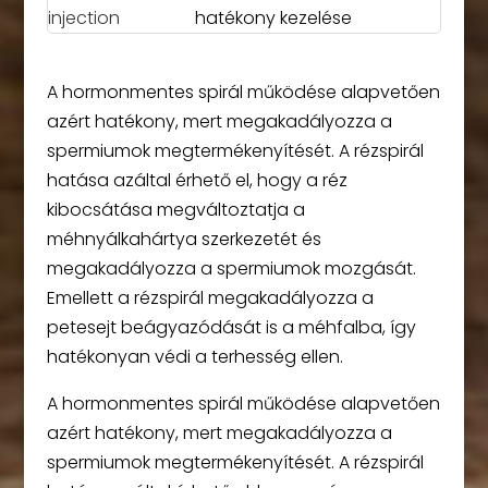
hatékony kezelése
A hormonmentes spirál működése alapvetően
azért hatékony, mert megakadályozza a
spermiumok megtermékenyítését. A rézspirál
hatása azáltal érhető el, hogy a réz
kibocsátása megváltoztatja a
méhnyálkahártya szerkezetét és
megakadályozza a spermiumok mozgását.
Emellett a rézspirál megakadályozza a
petesejt beágyazódását is a méhfalba, így
hatékonyan védi a terhesség ellen.
A hormonmentes spirál működése alapvetően
azért hatékony, mert megakadályozza a
spermiumok megtermékenyítését. A rézspirál