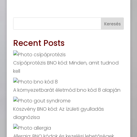
Keresés
Recent Posts
Csípőprotézis BNO kód: Minden, amit tudnod
kell
A környezetbarát életmód bno kód 8 alapján
Köszvény BNO kód: Az ízületi gyulladás
diagnózisa
Allergia: BNO kódok és kezelési lehetőségek