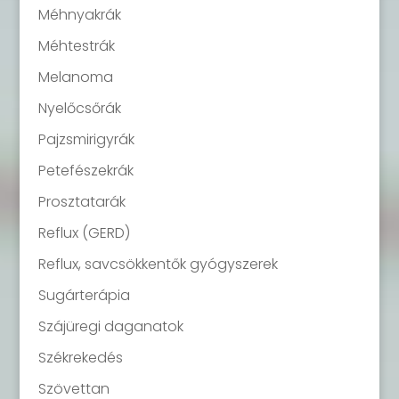
Méhnyakrák
Méhtestrák
Melanoma
Nyelőcsőrák
Pajzsmirigyrák
Petefészekrák
Prosztatarák
Reflux (GERD)
Reflux, savcsökkentők gyógyszerek
Sugárterápia
Szájüregi daganatok
Székrekedés
Szövettan