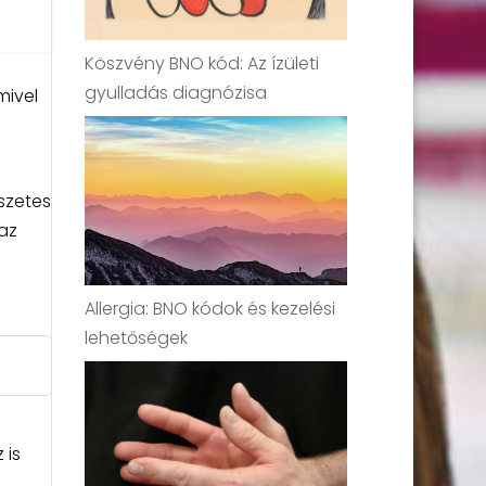
Köszvény BNO kód: Az ízületi
gyulladás diagnózisa
mivel
szetes
az
Allergia: BNO kódok és kezelési
lehetőségek
 is