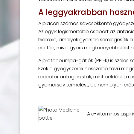
A leggyakrabban haszná
A piacon számos savcsökkentő gyógyszer
Az egyik legismertebb csoport az antaci
hidroxid, amelyek gyorsan semlegesítik
esetén, mivel gyors megkönnyebbülést n
A protonpumpa-gátlók (PPI-k) is széles k
Ezek a gyógyszerek hosszabb távú megold
receptor antagonisták, mint például a ran
gyomorsav termelést, de nem olyan erőtel
A c-vitaminos aspir