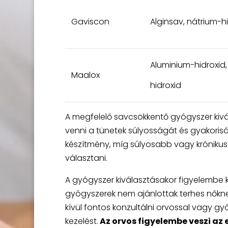
Gaviscon
Alginsav, nátrium-
Aluminium-hidroxi
Maalox
hidroxid
A megfelelő savcsökkentő gyógyszer kivá
venni a tünetek súlyosságát és gyakori
készítmény, míg súlyosabb vagy krónik
választani.
A gyógyszer kiválasztásakor figyelembe ke
gyógyszerek nem ajánlottak terhes nőkn
kívül fontos konzultálni orvossal vagy g
kezelést.
Az orvos figyelembe veszi az 