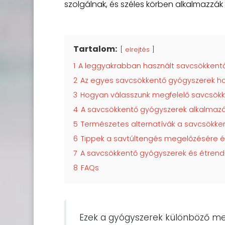
szolgálnak, és széles körben alkalmazzák
Tartalom:
elrejtés
1
A leggyakrabban használt savcsökkentő
2
Az egyes savcsökkentő gyógyszerek h
3
Hogyan válasszunk megfelelő savcsökk
4
A savcsökkentő gyógyszerek alkalmaz
5
Természetes alternatívák a savcsökke
6
Tippek a savtúltengés megelőzésére é
7
A savcsökkentő gyógyszerek és étrend-
8
FAQs
Ezek a gyógyszerek különböző me