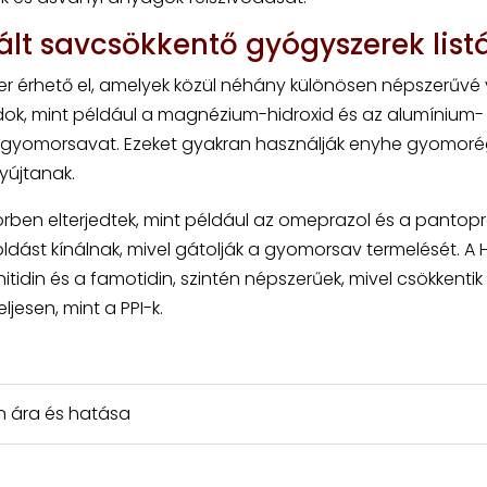
lt savcsökkentő gyógyszerek list
 érhető el, amelyek közül néhány különösen népszerűvé v
dok, mint például a magnézium-hidroxid és az alumínium-
 a gyomorsavat. Ezeket gyakran használják enyhe gyomor
yújtanak.
örben elterjedtek, mint például az omeprazol és a pantopr
ást kínálnak, mivel gátolják a gyomorsav termelését. A 
itidin és a famotidin, szintén népszerűek, mivel csökkentik
jesen, mint a PPI-k.
in ára és hatása