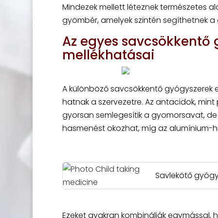
Mindezek mellett léteznek természetes al
gyömbér, amelyek szintén segíthetnek 
Az egyes savcsökkentő 
mellékhatásai
A különböző savcsökkentő gyógyszerek 
hatnak a szervezetre. Az antacidok, mint
gyorsan semlegesítik a gyomorsavat, de 
hasmenést okozhat, míg az alumínium-hid
Savlekötő gyógy
Ezeket gyakran kombinálják egymással, 