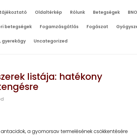
tájékoztató
Oldaltérkép
Rólunk
Betegségek
BNO
ri betegségek
Fogamzásgátlás
Fogászat
Gyógysz
, gyerekágy
Uncategorized
erek listája: hatékony
tengésre
ed
 antacidok, a gyomorsav termelésének csökkentésére