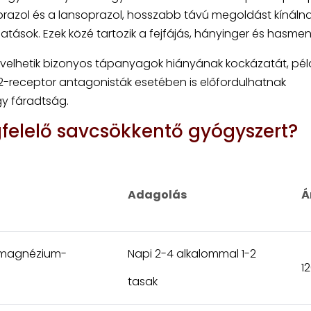
prazol és a lansoprazol, hosszabb távú megoldást kínálna
atások. Ezek közé tartozik a fejfájás, hányinger és hasmen
velhetik bizonyos tápanyagok hiányának kockázatát, pél
2-receptor antagonisták esetében is előfordulhatnak
gy fáradtság.
elelő savcsökkentő gyógyszert?
Adagolás
Á
 magnézium-
Napi 2-4 alkalommal 1-2
12
tasak