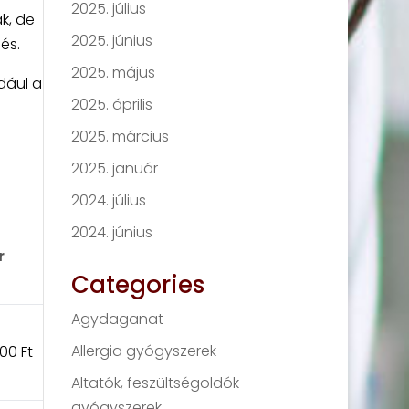
2025. július
k, de
2025. június
és.
2025. május
dául a
2025. április
2025. március
2025. január
2024. július
2024. június
r
Categories
Agydaganat
Allergia gyógyszerek
00 Ft
Altatók, feszültségoldók
gyógyszerek