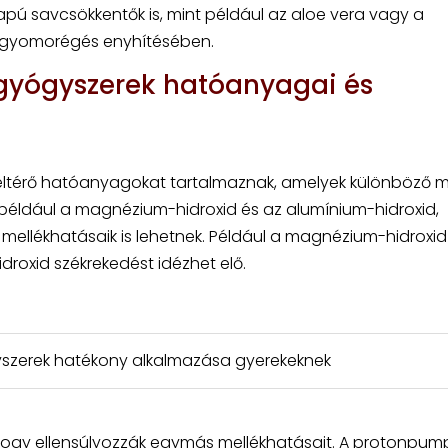
apú savcsökkentők is, mint például az aloe vera vagy a
a gyomorégés enyhítésében.
gyógyszerek hatóanyagai és
eltérő hatóanyagokat tartalmaznak, amelyek különböző
 például a magnézium-hidroxid és az alumínium-hidroxid,
mellékhatásaik is lehetnek. Például a magnézium-hidroxid
roxid székrekedést idézhet elő.
szerek hatékony alkalmazása gyerekeknek
hogy ellensúlyozzák egymás mellékhatásait. A protonpum