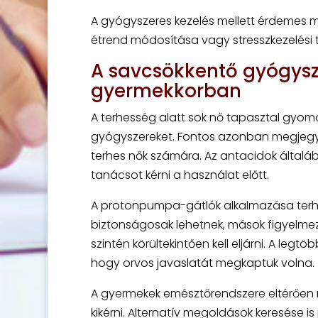
A gyógyszeres kezelés mellett érdemes me
étrend módosítása vagy stresszkezelési 
A savcsökkentő gyógysz
gyermekkorban
A terhesség alatt sok nő tapasztal gyomo
gyógyszereket. Fontos azonban megjegy
terhes nők számára. Az antacidok általá
tanácsot kérni a használat előtt.
A protonpumpa-gátlók alkalmazása terhe
biztonságosak lehetnek, mások figyelme
szintén körültekintően kell eljárni. A leg
hogy orvos javaslatát megkaptuk volna.
A gyermekek emésztőrendszere eltérően 
kikérni. Alternatív megoldások keresése i