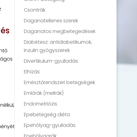
z
Csontrák
Daganatellenes szerek
 és
Daganatos megbetegedések
Diabétesz: antidiabetikumok,
inzulin gyógyszerek
ntő
ságos
Divertikulum-gyulladás
i
Elhízás
Emésztőrendszeri betegségek
Emlőrák (mellrák)
Endometriózis
nélkül,
Epebetegség diéta
Epehólyag-gyulladás
ményét
Epehólyagrák