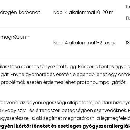
1
hidrogén-karbonát
Napi 4 alkalommal 10-20 ml
Ft
d, magnézium-
Napi 4 alkalommal 1-2 tasak
13
lasztása számos tényezőtől függ. Először is fontos figye
ságát. Enyhe gyomorégés esetén elegendő lehet egy anta
us problémák esetén érdemes lehet protonpumpa-gátlót
ll venni az egyéni egészségi állapotot is; például bizony
ek vagy szív- és érrendszeri betegségben szenvedőknek. 
yógyszerésszel is, aki segíthet meghatározni a legmegfele
egyéni kórtörténetet és esetleges gyógyszerallergiák