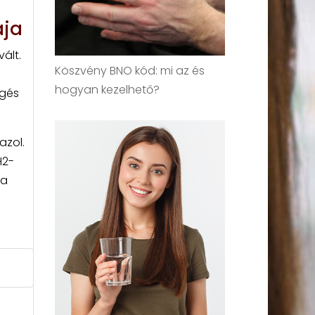
ája
ált.
Köszvény BNO kód: mi az és
hogyan kezelhető?
égés
azol.
H2-
 a