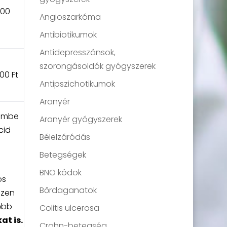
500
Angioszarkóma
Antibiotikumok
Antidepresszánsok,
szorongásoldók gyógyszerek
00 Ft
Antipszichotikumok
Aranyér
lembe
Aranyér gyógyszerek
cid
Bélelzáródás
Betegségek
BNO kódok
os
Bőrdaganatok
Ezen
lőbb
Colitis ulcerosa
at is.
Crohn-betegség