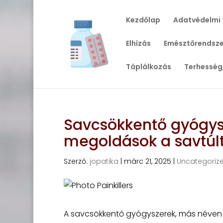
Kezdőlap
Adatvédelmi 
Elhízás
Emésztőrendsze
Táplálkozás
Terhesség
Savcsökkentő gyógysz
megoldások a savtúl
Szerző:
jopatika
|
márc 21, 2025
|
Uncategoriz
A savcsökkentő gyógyszerek, más néven