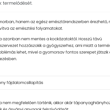
k termelődését.
orban, hanem az egész emésztőrendszerben érezhető, 
javítva az emésztési folyamatokat.
a azonban nem mentes a kockázatoktól. Hosszú távú
 szervezet hozzászokik a gyógyszerhez, ami miatt a termé
blémás lehet, mivel a gyomorsav fontos szerepet játszik 
kezésben.
ny fájdalomcsillapítás
ta nem megfelelően történik, akkor akár tápanyaghiányhoz
nok és ásványi anyagok felszívódását.