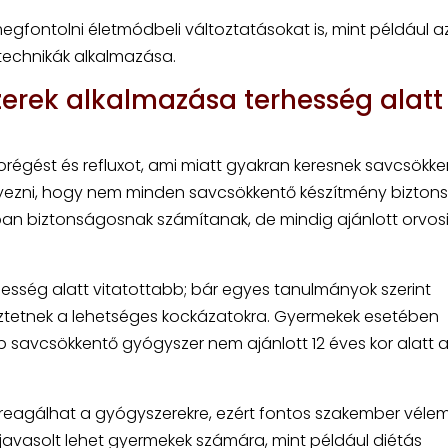
gfontolni életmódbeli változtatásokat is, mint például a
technikák alkalmazása.
erek alkalmazása terhesség alatt
régést és refluxot, ami miatt gyakran keresnek savcsökke
ezni, hogy nem minden savcsökkentő készítmény bizton
ban biztonságosnak számítanak, de mindig ajánlott orvos
sség alatt vitatottabb; bár egyes tanulmányok szerint
ztetnek a lehetséges kockázatokra. Gyermekek esetében
több savcsökkentő gyógyszer nem ajánlott 12 éves kor alatt a
reagálhat a gyógyszerekre, ezért fontos szakember véle
s javasolt lehet gyermekek számára, mint például diétás