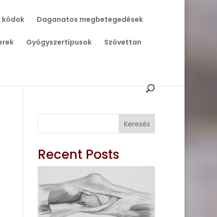
 kódok
Daganatos megbetegedések
erek
Gyógyszertípusok
Szövettan
Keresés
Recent Posts