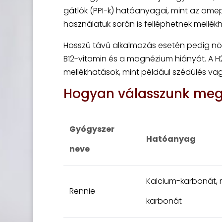
gátlók (PPI-k) hatóanyagai, mint az ome
használatuk során is felléphetnek mellékh
Hosszú távú alkalmazás esetén pedig nö
B12-vitamin és a magnézium hiányát. A H
mellékhatások, mint például szédülés va
Hogyan válasszunk megf
Gyógyszer
Hatóanyag
neve
Kalcium-karbonát,
Rennie
karbonát