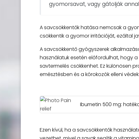
gyomorsavat, vagy gátolják anna
A savcsökkentők hatása nemcsak a gyom
csökkentik a gyomor irritációját, ezáltal 
A savcsökkentő gyógyszerek alkalmazás
használatuk esetén előfordulhat, hogy a
savtermelés csökkenhet. Ez különösen pro
emésztésben és a kórokozók elleni véde
Ibumetin 500 mg: hatéko
Ezen kívül, ha a savcsökkentők használa
vezethet, mivel a savak segítik a vitami