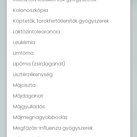
Kolonoszkópia
Köptetők, torokfertőtlenítők gyógyszerek
Laktózintolearancia
Leukémia
Limfóma
Lipóma (zsírdaganat)
Lisztérzékenység
Májciszta
Májdaganat
Májgyulladás
Májmegnagyobbodás
Megfázás-influenza gyógyszerek