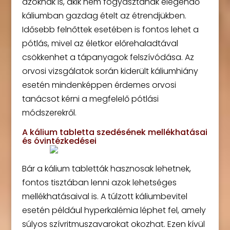
azoknak is, akik nem fogyasztanak elegendő
káliumban gazdag ételt az étrendjükben.
Idősebb felnőttek esetében is fontos lehet a
pótlás, mivel az életkor előrehaladtával
csökkenhet a tápanyagok felszívódása. Az
orvosi vizsgálatok során kiderült káliumhiány
esetén mindenképpen érdemes orvosi
tanácsot kérni a megfelelő pótlási
módszerekről.
A kálium tabletta szedésének mellékhatásai
és óvintézkedései
Bár a kálium tabletták hasznosak lehetnek,
fontos tisztában lenni azok lehetséges
mellékhatásaival is. A túlzott káliumbevitel
esetén például hyperkalémia léphet fel, amely
súlyos szívritmuszavarokat okozhat. Ezen kívül