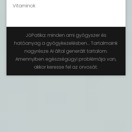
Vitaminok
JóPatika: minden ami gyógyszer és
hatóanyag a gyógykezelésben... Tartalmaink
nagyrésze AI által generált tartalom.
Amennyiben egészségügyi problémája van,
akkor keresse fel az orvosát.