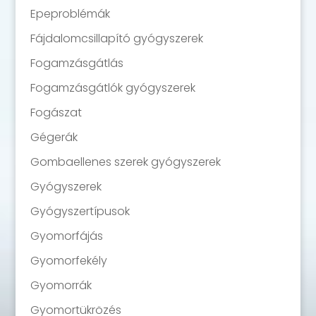
Epeproblémák
Fájdalomcsillapító gyógyszerek
Fogamzásgátlás
Fogamzásgátlók gyógyszerek
Fogászat
Gégerák
Gombaellenes szerek gyógyszerek
Gyógyszerek
Gyógyszertípusok
Gyomorfájás
Gyomorfekély
Gyomorrák
Gyomortükrözés