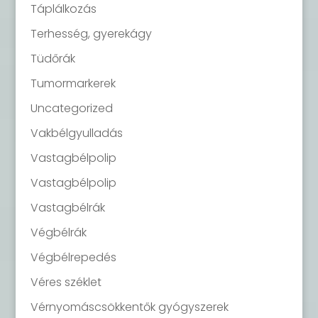
Táplálkozás
Terhesség, gyerekágy
Tüdőrák
Tumormarkerek
Uncategorized
Vakbélgyulladás
Vastagbélpolip
Vastagbélpolip
Vastagbélrák
Végbélrák
Végbélrepedés
Véres széklet
Vérnyomáscsökkentők gyógyszerek