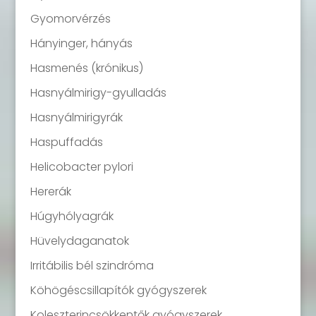
Gyomorvérzés
Hányinger, hányás
Hasmenés (krónikus)
Hasnyálmirigy-gyulladás
Hasnyálmirigyrák
Haspuffadás
Helicobacter pylori
Hererák
Húgyhólyagrák
Hüvelydaganatok
Irritábilis bél szindróma
Köhögéscsillapítók gyógyszerek
Koleszterincsökkentők gyógyszerek