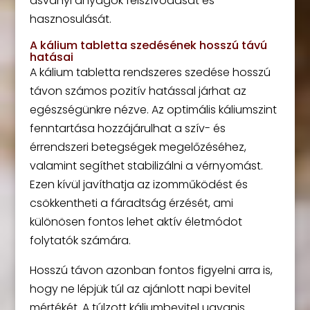
ásványi anyagok felszívódását és
hasznosulását.
A kálium tabletta szedésének hosszú távú
hatásai
A kálium tabletta rendszeres szedése hosszú
távon számos pozitív hatással járhat az
egészségünkre nézve. Az optimális káliumszint
fenntartása hozzájárulhat a szív- és
érrendszeri betegségek megelőzéséhez,
valamint segíthet stabilizálni a vérnyomást.
Ezen kívül javíthatja az izomműködést és
csökkentheti a fáradtság érzését, ami
különösen fontos lehet aktív életmódot
folytatók számára.
Hosszú távon azonban fontos figyelni arra is,
hogy ne lépjük túl az ajánlott napi bevitel
mértékét. A túlzott káliumbevitel ugyanis