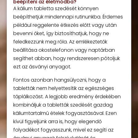
beépíteni az életmódba?
A kálium tabletta szedését könnyen
beépíthetjük mindennapi rutinunkba. Érdemes
például reggelente étkezés előtt vagy után
bevenni őket, így biztosíthatjuk, hogy ne
feledkezzünk meg róla. Az emlékeztetők
beállítása okostelefonon vagy naptárban
segíthet abban, hogy rendszeresen pótoljuk
ezt az ásványi anyagot.
Fontos azonban hangsúlyozni, hogy a
tabletták nem helyettesítik az egészséges
táplálkozást. A legjobb eredmény érdekében
kombináljuk a tabletták szedését gazdag
káliumtartalmú ételek fogyasztásával. Ezen
kívül figyeljünk arra is, hogy elegendő
folyadékot fogyasszunk, mivel ez segíti az