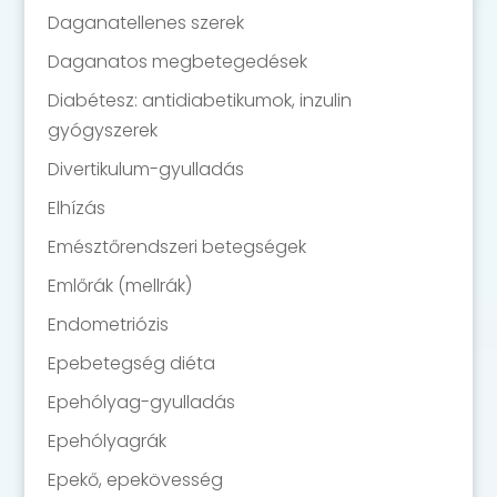
Daganatellenes szerek
Daganatos megbetegedések
Diabétesz: antidiabetikumok, inzulin
gyógyszerek
Divertikulum-gyulladás
Elhízás
Emésztőrendszeri betegségek
Emlőrák (mellrák)
Endometriózis
Epebetegség diéta
Epehólyag-gyulladás
Epehólyagrák
Epekő, epekövesség