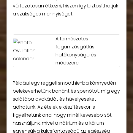
változatosan étkezni, hiszen így biztosíthatjuk
a szükséges mennyiséget.
A természetes
fogamzásgátlás
hatékonysága és
módszerei
Például egy reggeli smoothie-ba könnyedén
belekeverhetünk banánt és spenótot, míg egy
salátába avokádót és hüvelyeseket
adhatunk. Az ételek elkészítésekor is
figyelhetünk arra, hogy minél kevesebb sót
használjunk, mivel a nátrium és a kálium
egyensúlya kulcsfontosságú az egészség