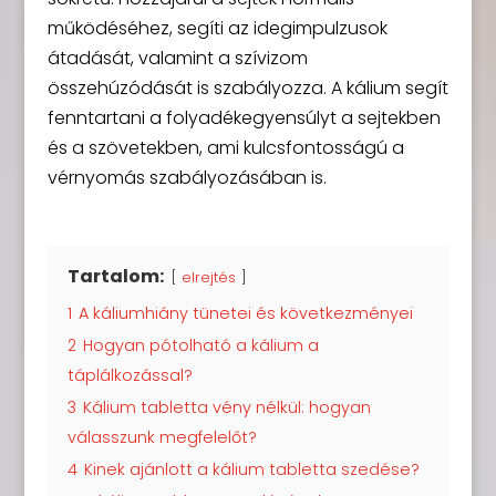
működéséhez, segíti az idegimpulzusok
átadását, valamint a szívizom
összehúzódását is szabályozza. A kálium segít
fenntartani a folyadékegyensúlyt a sejtekben
és a szövetekben, ami kulcsfontosságú a
vérnyomás szabályozásában is.
Tartalom:
elrejtés
1
A káliumhiány tünetei és következményei
2
Hogyan pótolható a kálium a
táplálkozással?
3
Kálium tabletta vény nélkül: hogyan
válasszunk megfelelőt?
4
Kinek ajánlott a kálium tabletta szedése?