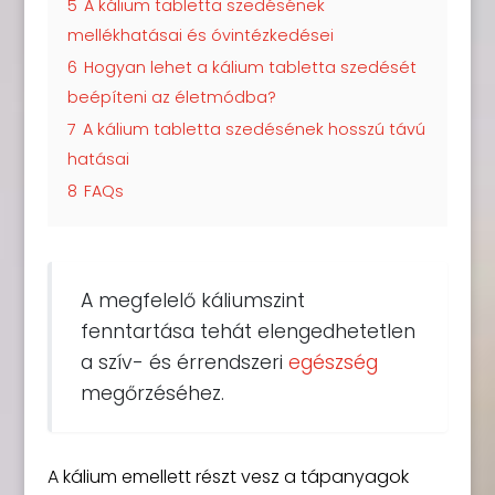
5
A kálium tabletta szedésének
mellékhatásai és óvintézkedései
6
Hogyan lehet a kálium tabletta szedését
beépíteni az életmódba?
7
A kálium tabletta szedésének hosszú távú
hatásai
8
FAQs
A megfelelő káliumszint
fenntartása tehát elengedhetetlen
a szív- és érrendszeri
egészség
megőrzéséhez.
A kálium emellett részt vesz a tápanyagok