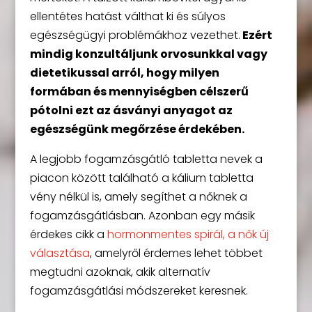
ellentétes hatást válthat ki és súlyos
egészségügyi problémákhoz vezethet.
Ezért
mindig konzultáljunk orvosunkkal vagy
dietetikussal arról, hogy milyen
formában és mennyiségben célszerű
pótolni ezt az ásványi anyagot az
egészségünk megőrzése érdekében.
A legjobb fogamzásgátló tabletta nevek a
piacon között található a kálium tabletta
vény nélkül is, amely segíthet a nőknek a
fogamzásgátlásban. Azonban egy másik
érdekes cikk a
hormonmentes spirál, a nők új
választása
, amelyről érdemes lehet többet
megtudni azoknak, akik alternatív
fogamzásgátlási módszereket keresnek.