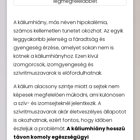
legmegfelelőbbet
A káliumhiány, más néven hipokalémia,
számos kellemetlen tünetet okozhat. Az egyik
leggyakoribb jelenség a fáradtság és
gyengeség érzése, amelyet sokan nem is
kötnek a káliumhiányhoz. Ezen kívül
izomgörcsök, izomgyengeség és
szívritmuszavarok is előfordulhatnak.
A kálium alacsony szintje miatt a sejtek nem
képesek megfelelően működni, ami különösen
a szív- és izomsejteknél jelentkezik. A
szívritmuszavarok akár életveszélyes állapotot
is okozhatnak, ezért fontos, hogy időben
észleljük a problémát.
A káliumhiány hosszú
távon komoly egészségügyi