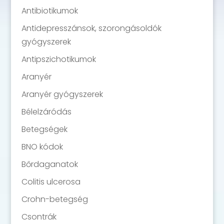
Antibiotikumok
Antidepresszánsok, szorongásoldók
gyógyszerek
Antipszichotikumok
Aranyér
Aranyér gyógyszerek
Bélelzáródás
Betegségek
BNO kódok
Bőrdaganatok
Colitis ulcerosa
Crohn-betegség
Csontrák