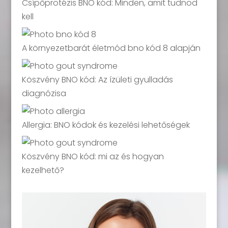
Csípőprotézis BNO kód: Minden, amit tudnod
kell
A környezetbarát életmód bno kód 8 alapján
Köszvény BNO kód: Az ízületi gyulladás
diagnózisa
Allergia: BNO kódok és kezelési lehetőségek
Köszvény BNO kód: mi az és hogyan
kezelhető?