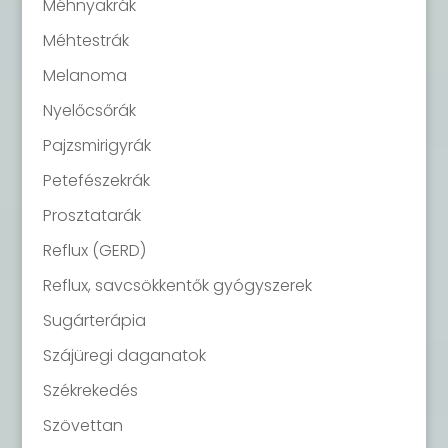
Méhnyakrák
Méhtestrák
Melanoma
Nyelőcsőrák
Pajzsmirigyrák
Petefészekrák
Prosztatarák
Reflux (GERD)
Reflux, savcsökkentők gyógyszerek
Sugárterápia
Szájüregi daganatok
Székrekedés
Szövettan