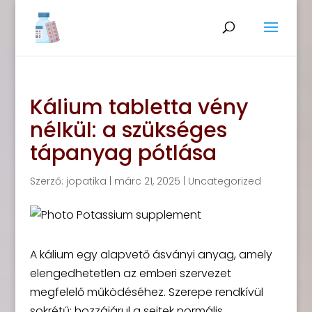
Kálium tabletta vény
nélkül: a szükséges
tápanyag pótlása
Szerző:
jopatika
|
márc 21, 2025
|
Uncategorized
A kálium egy alapvető ásványi anyag, amely
elengedhetetlen az emberi szervezet
megfelelő működéséhez. Szerepe rendkívül
sokrétű: hozzájárul a sejtek normális