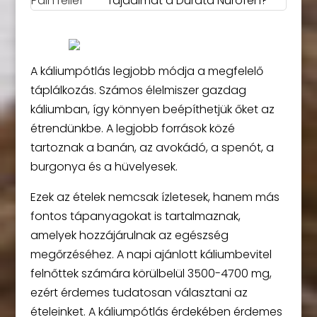
fájdalmat a Durata Nurofen?
A káliumpótlás legjobb módja a megfelelő
táplálkozás. Számos élelmiszer gazdag
káliumban, így könnyen beépíthetjük őket az
étrendünkbe. A legjobb források közé
tartoznak a banán, az avokádó, a spenót, a
burgonya és a hüvelyesek.
Ezek az ételek nemcsak ízletesek, hanem más
fontos tápanyagokat is tartalmaznak,
amelyek hozzájárulnak az egészség
megőrzéséhez. A napi ajánlott káliumbevitel
felnőttek számára körülbelül 3500-4700 mg,
ezért érdemes tudatosan választani az
ételeinket. A káliumpótlás érdekében érdemes