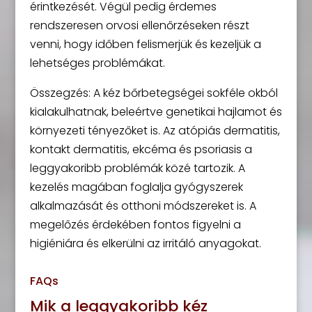
érintkezését. Végül pedig érdemes
rendszeresen orvosi ellenőrzéseken részt
venni, hogy időben felismerjük és kezeljük a
lehetséges problémákat.
Összegzés: A kéz bőrbetegségei sokféle okból
kialakulhatnak, beleértve genetikai hajlamot és
környezeti tényezőket is. Az atópiás dermatitis,
kontakt dermatitis, ekcéma és psoriasis a
leggyakoribb problémák közé tartozik. A
kezelés magában foglalja gyógyszerek
alkalmazását és otthoni módszereket is. A
megelőzés érdekében fontos figyelni a
higiéniára és elkerülni az irritáló anyagokat.
FAQs
Mik a leggyakoribb kéz