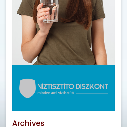
Archives