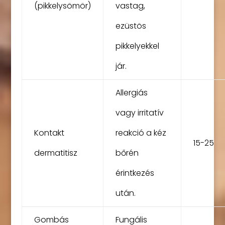
(pikkelysömör)
vastag,
ezüstös
pikkelyekkel
jár.
Allergiás
vagy irritatív
Kontakt
reakció a kéz
15-25
dermatitisz
bőrén
érintkezés
után.
Gombás
Fungális