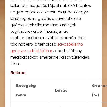
kellemetlenséget és fájdalmat, ezért fontos,
hogy megfelelő kezelést találjunk. Az egyik
lehetséges megoldás a savcsökkentő
gyógyszerek alkalmazása, amelyek
segíthetnek a bőr irritációjának
csökkentésében. További információkat
találhat erről a témáról a
savcsökkentő
gyógyszerek listájában
, ahol hatékony
megoldásokat ismertetnek a savtúltengés
ellen.
Ekcéma
Betegség
Gyakor
Leírás
neve
(%)