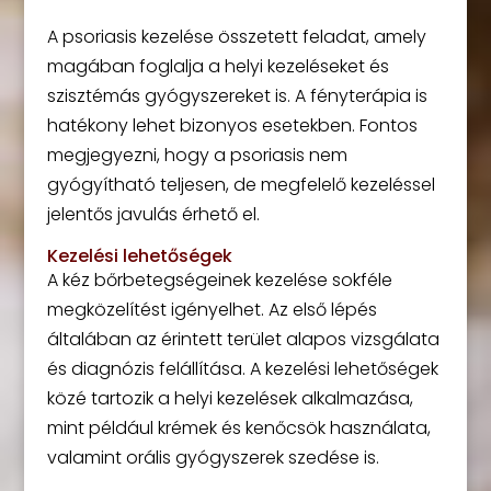
A psoriasis kezelése összetett feladat, amely
magában foglalja a helyi kezeléseket és
szisztémás gyógyszereket is. A fényterápia is
hatékony lehet bizonyos esetekben. Fontos
megjegyezni, hogy a psoriasis nem
gyógyítható teljesen, de megfelelő kezeléssel
jelentős javulás érhető el.
Kezelési lehetőségek
A kéz bőrbetegségeinek kezelése sokféle
megközelítést igényelhet. Az első lépés
általában az érintett terület alapos vizsgálata
és diagnózis felállítása. A kezelési lehetőségek
közé tartozik a helyi kezelések alkalmazása,
mint például krémek és kenőcsök használata,
valamint orális gyógyszerek szedése is.