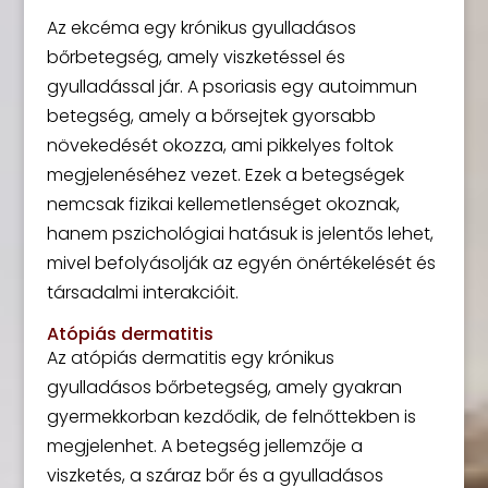
Az ekcéma egy krónikus gyulladásos
bőrbetegség, amely viszketéssel és
gyulladással jár. A psoriasis egy autoimmun
betegség, amely a bőrsejtek gyorsabb
növekedését okozza, ami pikkelyes foltok
megjelenéséhez vezet. Ezek a betegségek
nemcsak fizikai kellemetlenséget okoznak,
hanem pszichológiai hatásuk is jelentős lehet,
mivel befolyásolják az egyén önértékelését és
társadalmi interakcióit.
Atópiás dermatitis
Az atópiás dermatitis egy krónikus
gyulladásos bőrbetegség, amely gyakran
gyermekkorban kezdődik, de felnőttekben is
megjelenhet. A betegség jellemzője a
viszketés, a száraz bőr és a gyulladásos