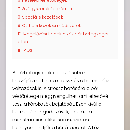
6
Kezelési lehetőségek
7
Gyógyszerek és krémek
8
Speciális kezelések
9
Otthoni kezelési módszerek
10
Megelőzési tippek a kéz bőr betegségei
ellen
11
FAQs
A bőrbetegségek kialakulásához
hozzájárulhatnak a stressz és a hormonális
változások is. A stressz hatására a bőr
védőrétege meggyengülhet, ami lehetővé
teszi a kórokozók bejutását. Ezen kívül a
hormonális ingadozások, például a
menstruációs ciklus során, szintén
befolyásolhatják a bőr állapotát. A kéz