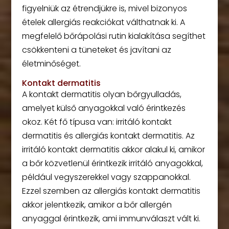
figyelniük az étrendjükre is, mivel bizonyos
ételek allergiás reakciókat válthatnak ki. A
megfelelő bőrápolási rutin kialakítása segíthet
csökkenteni a tüneteket és javítani az
életminőséget.
Kontakt dermatitis
A kontakt dermatitis olyan bőrgyulladás,
amelyet külső anyagokkal való érintkezés
okoz. Két fő típusa van: irritáló kontakt
dermatitis és allergiás kontakt dermatitis. Az
irritáló kontakt dermatitis akkor alakul ki, amikor
a bőr közvetlenül érintkezik irritáló anyagokkal,
például vegyszerekkel vagy szappanokkal.
Ezzel szemben az allergiás kontakt dermatitis
akkor jelentkezik, amikor a bőr allergén
anyaggal érintkezik, ami immunválaszt vált ki.