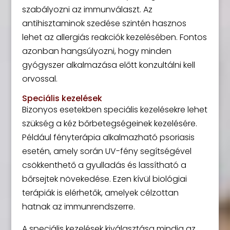
szabályozni az immunválaszt. Az
antihisztaminok szedése szintén hasznos
lehet az allergiás reakciók kezelésében. Fontos
azonban hangsúlyozni, hogy minden
gyógyszer alkalmazása előtt konzultálni kell
orvossal.
Speciális kezelések
Bizonyos esetekben speciális kezelésekre lehet
szükség a kéz bőrbetegségeinek kezelésére.
Például fényterápia alkalmazható psoriasis
esetén, amely során UV-fény segítségével
csökkenthető a gyulladás és lassítható a
bőrsejtek növekedése. Ezen kívül biológiai
terápiák is elérhetők, amelyek célzottan
hatnak az immunrendszerre.
A speciális kezelések kiválasztása mindig az