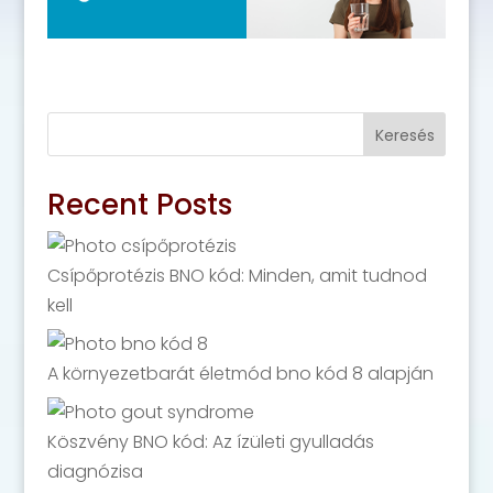
Keresés
Recent Posts
Csípőprotézis BNO kód: Minden, amit tudnod
kell
A környezetbarát életmód bno kód 8 alapján
Köszvény BNO kód: Az ízületi gyulladás
diagnózisa