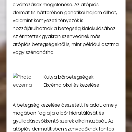
elváltozások megjelenése. Az atópiás
dermatitis hátterében genetikai hajlam állhat,
valamint környezeti tényezők is
hozzájárulhatnak a betegség kialakulásához.
Az érintettek gyakran szenvednek más
atópiás betegségektől is, mint például asztma
vagy szénanátha.
Kutya bőrbetegségek:
Ekcéma okai és kezelése
A betegség kezelése összetett feladat, amely
magában foglalja a bőr hidratálását és
gyulladáscsökkentő szerek alkalmazását. Az
atópiás dermatitisben szenvedőknek fontos