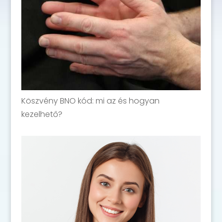
Köszvény BNO kód: mi az és hogyan
kezelhető?