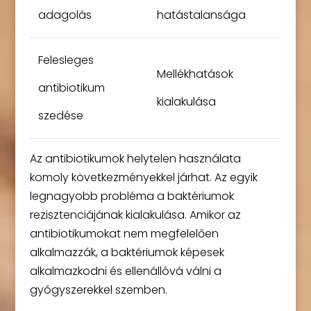
adagolás
hatástalansága
Felesleges
Mellékhatások
antibiotikum
kialakulása
szedése
Az antibiotikumok helytelen használata
komoly következményekkel járhat. Az egyik
legnagyobb probléma a baktériumok
rezisztenciájának kialakulása. Amikor az
antibiotikumokat nem megfelelően
alkalmazzák, a baktériumok képesek
alkalmazkodni és ellenállóvá válni a
gyógyszerekkel szemben.