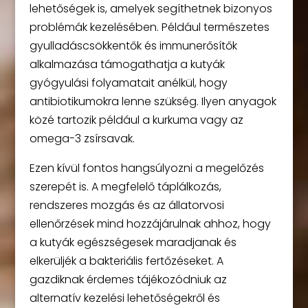
lehetőségek is, amelyek segíthetnek bizonyos
problémák kezelésében. Például természetes
gyulladáscsökkentők és immunerősítők
alkalmazása támogathatja a kutyák
gyógyulási folyamatait anélkül, hogy
antibiotikumokra lenne szükség. Ilyen anyagok
közé tartozik például a kurkuma vagy az
omega-3 zsírsavak.
Ezen kívül fontos hangsúlyozni a megelőzés
szerepét is. A megfelelő táplálkozás,
rendszeres mozgás és az állatorvosi
ellenőrzések mind hozzájárulnak ahhoz, hogy
a kutyák egészségesek maradjanak és
elkerüljék a bakteriális fertőzéseket. A
gazdiknak érdemes tájékozódniuk az
alternatív kezelési lehetőségekről és