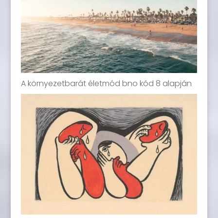
A környezetbarát életmód bno kód 8 alapján