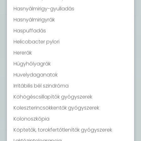
Hasnyálmirigy-gyulladás
Hasnyálmirigyrák
Haspuffadás
Helicobacter pylori
Hererák
Húgyhólyagrák
Hüvelydaganatok
Irritábilis bél szindróma
Köhögéscsillapítók gyógyszerek
Koleszterincsökkentők gyógyszerek
Kolonoszkópia
Köptetők, torokfertőtlenítők gyógyszerek
Laktózintolearancia