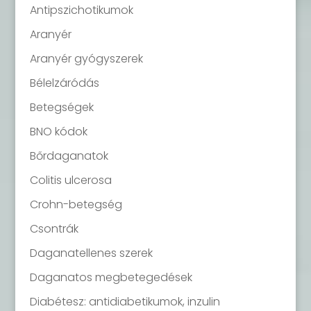
Antipszichotikumok
Aranyér
Aranyér gyógyszerek
Bélelzáródás
Betegségek
BNO kódok
Bőrdaganatok
Colitis ulcerosa
Crohn-betegség
Csontrák
Daganatellenes szerek
Daganatos megbetegedések
Diabétesz: antidiabetikumok, inzulin