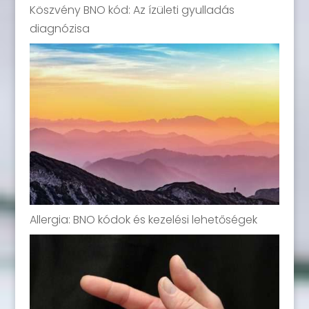
Köszvény BNO kód: Az ízületi gyulladás
diagnózisa
Allergia: BNO kódok és kezelési lehetőségek