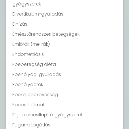
gyógyszerek
Divertikulum-gyulladás
Elhízás
Emésztőrendszeri betegségek
Emlőrák (mellrák)
Endometriózis
Epebetegség diéta
Epehólyag-gyulladás
Epehólyagrák
Epekő, epekövesség
Epeproblémák
Fájdalomcsillapító gyógyszerek
Fogamzásgátlás