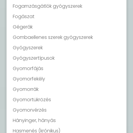
Fogamzásgátlók gyógyszerek
Fogászat
Gégerák
Gombaellenes szerek gyógyszerek
Gyógyszerek
Gyógyszertípusok
Gyomorfájás
Gyomorfekély
Gyomorrák
Gyomortükrözés
Gyomorvérzés
Hányinger, hányás
Hasmenés (krónikus)