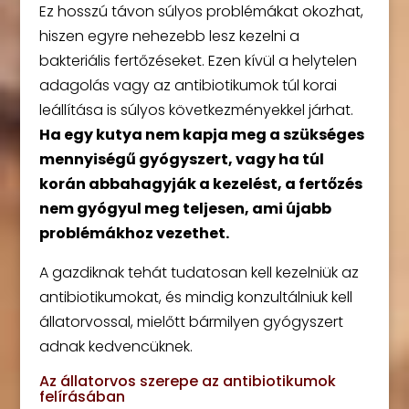
Ez hosszú távon súlyos problémákat okozhat,
hiszen egyre nehezebb lesz kezelni a
bakteriális fertőzéseket. Ezen kívül a helytelen
adagolás vagy az antibiotikumok túl korai
leállítása is súlyos következményekkel járhat.
Ha egy kutya nem kapja meg a szükséges
mennyiségű gyógyszert, vagy ha túl
korán abbahagyják a kezelést, a fertőzés
nem gyógyul meg teljesen, ami újabb
problémákhoz vezethet.
A gazdiknak tehát tudatosan kell kezelniük az
antibiotikumokat, és mindig konzultálniuk kell
állatorvossal, mielőtt bármilyen gyógyszert
adnak kedvencüknek.
Az állatorvos szerepe az antibiotikumok
felírásában