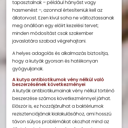
tapasztalnak – például hányást vagy
hasmenést –, azonnal értesíteniük kell az
állatorvost. Ezen kívül soha ne változtassanak
meg önállóan egy előírt kezelési tervet;
minden módosítást csak szakember
javaslatára szabad végrehajtani.
A helyes adagolás és alkalmazás biztosítja,
hogy a kutyák gyorsan és hatékonyan
gyógyuljanak.
A kutya antibiotikumok vény nélkül való
beszerzésének következményei
A kutyák antibiotikumainak vény nélkül történő
beszerzése számos következménnyel járhat.
Először is, ez hozzájárulhat a baktériumok
rezisztenciájának kialakulásához, ami hosszú
távon súlyos problémákat okozhat mind az