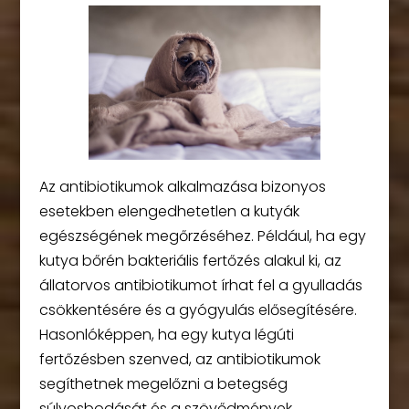
Az antibiotikumok alkalmazása bizonyos
esetekben elengedhetetlen a kutyák
egészségének megőrzéséhez. Például, ha egy
kutya bőrén bakteriális fertőzés alakul ki, az
állatorvos antibiotikumot írhat fel a gyulladás
csökkentésére és a gyógyulás elősegítésére.
Hasonlóképpen, ha egy kutya légúti
fertőzésben szenved, az antibiotikumok
segíthetnek megelőzni a betegség
súlyosbodását és a szövődmények