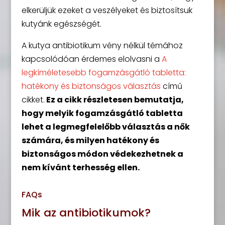
elkerüljük ezeket a veszélyeket és biztosítsuk
kutyánk egészségét.
A kutya antibiotikum vény nélkül témához
kapcsolódóan érdemes elolvasni a
A
legkíméletesebb fogamzásgátló tabletta:
hatékony és biztonságos választás
című
cikket.
Ez a cikk részletesen bemutatja,
hogy melyik fogamzásgátló tabletta
lehet a legmegfelelőbb választás a nők
számára, és milyen hatékony és
biztonságos módon védekezhetnek a
nem kívánt terhesség ellen.
FAQs
Mik az antibiotikumok?