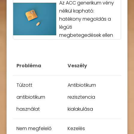
Az ACC generikum vény
nélkül kapható:
hatékony megoldás a
légúti
megbetegedések ellen
Probléma
Veszély
Túlzott
Antibiotikum
antibiotikum
rezisztencia
használat
kialakulása
Nem megfelelő
Kezelés