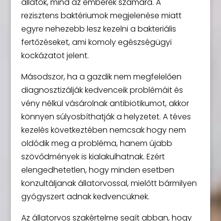
állatok, mind az emberek számára. A
rezisztens baktériumok megjelenése miatt
egyre nehezebb lesz kezelni a bakteriális
fertőzéseket, ami komoly egészségügyi
kockázatot jelent.
Másodszor, ha a gazdik nem megfelelően
diagnosztizálják kedvenceik problémáit és
vény nélkül vásárolnak antibiotikumot, akkor
könnyen súlyosbíthatják a helyzetet. A téves
kezelés következtében nemcsak hogy nem
oldódik meg a probléma, hanem újabb
szövődmények is kialakulhatnak. Ezért
elengedhetetlen, hogy minden esetben
konzultáljanak állatorvossal, mielőtt bármilyen
gyógyszert adnak kedvencüknek.
Az állatorvos szakértelme segít abban, hogy