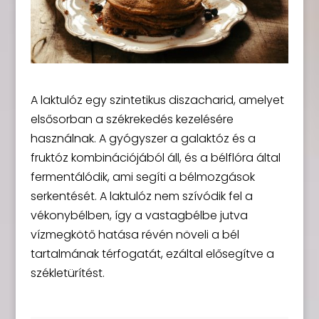
A laktulóz egy szintetikus diszacharid, amelyet
elsősorban a székrekedés kezelésére
használnak. A gyógyszer a galaktóz és a
fruktóz kombinációjából áll, és a bélflóra által
fermentálódik, ami segíti a bélmozgások
serkentését. A laktulóz nem szívódik fel a
vékonybélben, így a vastagbélbe jutva
vízmegkötő hatása révén növeli a bél
tartalmának térfogatát, ezáltal elősegítve a
székletürítést.