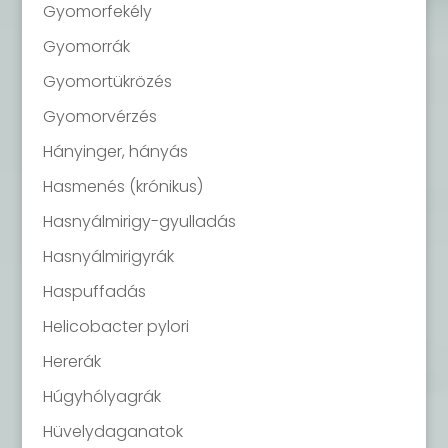
Gyomorfekély
Gyomorrák
Gyomortükrözés
Gyomorvérzés
Hányinger, hányás
Hasmenés (krónikus)
Hasnyálmirigy-gyulladás
Hasnyálmirigyrák
Haspuffadás
Helicobacter pylori
Hererák
Húgyhólyagrák
Hüvelydaganatok