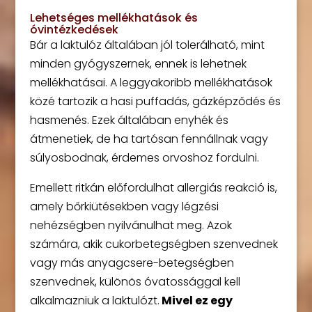
Lehetséges mellékhatások és
óvintézkedések
Bár a laktulóz általában jól tolerálható, mint
minden gyógyszernek, ennek is lehetnek
mellékhatásai. A leggyakoribb mellékhatások
közé tartozik a hasi puffadás, gázképződés és
hasmenés. Ezek általában enyhék és
átmenetiek, de ha tartósan fennállnak vagy
súlyosbodnak, érdemes orvoshoz fordulni.
Emellett ritkán előfordulhat allergiás reakció is,
amely bőrkiütésekben vagy légzési
nehézségben nyilvánulhat meg. Azok
számára, akik cukorbetegségben szenvednek
vagy más anyagcsere-betegségben
szenvednek, különös óvatossággal kell
alkalmazniuk a laktulózt.
Mivel ez egy