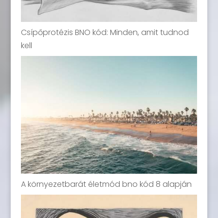
Csípőprotézis BNO kód: Minden, amit tudnod
kell
A környezetbarát életmód bno kód 8 alapján