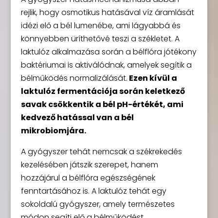
rejlik, hogy osmotikus hatásával víz áramlását
idézi elő a bél lumenébe, ami lágyabbá és
könnyebben üríthetővé teszi a székletet. A
laktulóz alkalmazása során a bélflóra jótékony
baktériumai is aktiválódnak, amelyek segítik a
bélműködés normalizálását.
Ezen kívül a
laktulóz fermentációja során keletkező
savak csökkentik a bél pH-értékét, ami
kedvező hatással van a bél
mikrobiomjára.
A gyógyszer tehát nemcsak a székrekedés
kezelésében játszik szerepet, hanem
hozzájárul a bélflóra egészségének
fenntartásához is. A laktulóz tehát egy
sokoldalú gyógyszer, amely természetes
módon segíti elő a bélműködést.