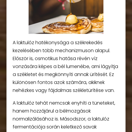
A laktulóz hatékonysága a székrekedés
kezelésében több mechanizmuson alapul.
Először is, osmotikus hatása révén víz
vonzására képes a bél lumenébe, ami lágyítja
a székletet és megkönnyíti annak ürítését. Ez
különösen fontos azok számára, akiknek
nehézkes vagy fájdalmas székletürítése van.
A laktulóz tehát nemcsak enyhíti a tüneteket,
hanem hozzájárul a bélmozgások
normalizálásához is. Másodszor, a laktulóz
fermentációja során keletkező savak