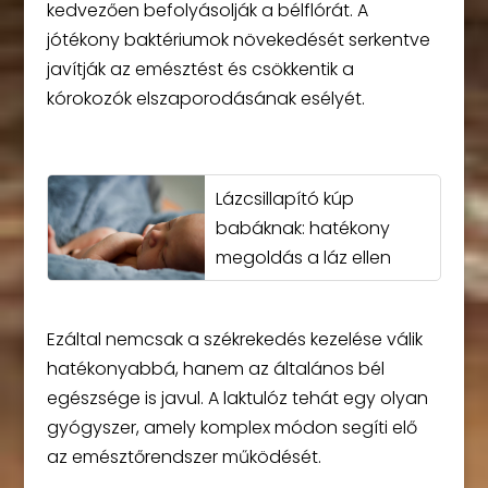
kedvezően befolyásolják a bélflórát. A
jótékony baktériumok növekedését serkentve
javítják az emésztést és csökkentik a
kórokozók elszaporodásának esélyét.
Lázcsillapító kúp
babáknak: hatékony
megoldás a láz ellen
Ezáltal nemcsak a székrekedés kezelése válik
hatékonyabbá, hanem az általános bél
egészsége is javul. A laktulóz tehát egy olyan
gyógyszer, amely komplex módon segíti elő
az emésztőrendszer működését.