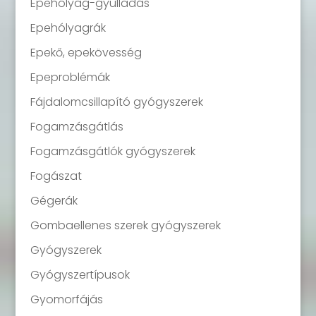
Epehólyag-gyulladás
Epehólyagrák
Epekő, epekövesség
Epeproblémák
Fájdalomcsillapító gyógyszerek
Fogamzásgátlás
Fogamzásgátlók gyógyszerek
Fogászat
Gégerák
Gombaellenes szerek gyógyszerek
Gyógyszerek
Gyógyszertípusok
Gyomorfájás