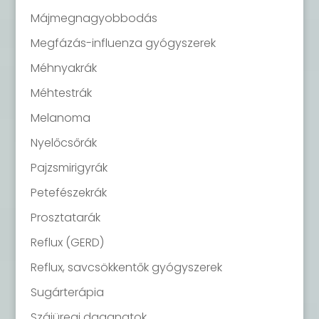
Májmegnagyobbodás
Megfázás-influenza gyógyszerek
Méhnyakrák
Méhtestrák
Melanoma
Nyelőcsőrák
Pajzsmirigyrák
Petefészekrák
Prosztatarák
Reflux (GERD)
Reflux, savcsökkentők gyógyszerek
Sugárterápia
Szájüregi daganatok