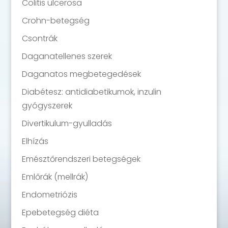
Colitis ulcerosa
Crohn-betegség
Csontrák
Daganatellenes szerek
Daganatos megbetegedések
Diabétesz: antidiabetikumok, inzulin
gyógyszerek
Divertikulum-gyulladás
Elhízás
Emésztőrendszeri betegségek
Emlőrák (mellrák)
Endometriózis
Epebetegség diéta