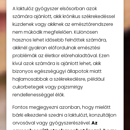
A laktulóz gyógyszer elsősorban azok
számára ajánlott, akik krónikus székrekedéssel
küzdenek vagy akiknek az emésztőrendszere
nem működik megfelelően. Különösen
hasznos lehet idősebb felnőttek számára,
akiknél gyakran előfordulnak emésztési
problémák az életkor előrehaladtával. Ezen
kívül azok számára is ajánlott lehet, akik
bizonyos egészségügyi állapotok miatt
hajlamosabbak a székrekedésre, például
cukorbetegek vagy pajzsmirigy
rendellenességgel élők.
Fontos megjegyezni azonban, hogy mielőtt
bárki elkezdené szedni a laktulózt, konzultáljon
orvosával vagy gyógyszerészével.
Az