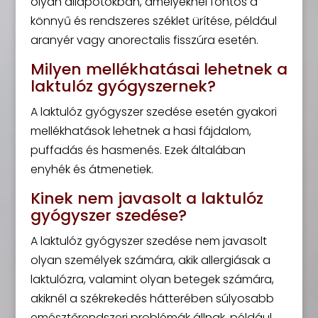
olyan állapotokban, amelyeknél fontos a
könnyű és rendszeres széklet ürítése, például
aranyér vagy anorectalis fisszúra esetén.
Milyen mellékhatásai lehetnek a
laktulóz gyógyszernek?
A laktulóz gyógyszer szedése esetén gyakori
mellékhatások lehetnek a hasi fájdalom,
puffadás és hasmenés. Ezek általában
enyhék és átmenetiek.
Kinek nem javasolt a laktulóz
gyógyszer szedése?
A laktulóz gyógyszer szedése nem javasolt
olyan személyek számára, akik allergiásak a
laktulózra, valamint olyan betegek számára,
akiknél a székrekedés hátterében súlyosabb
emésztőrendszeri problémák állnak, például