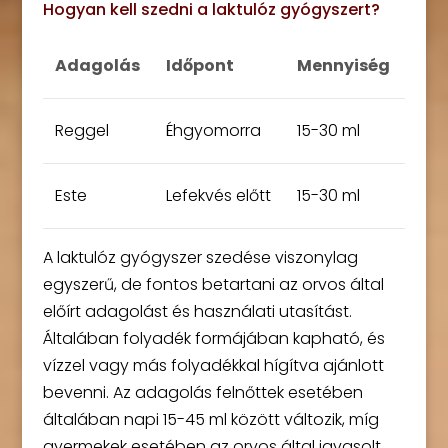
Hogyan kell szedni a laktulóz gyógyszert?
Adagolás
Időpont
Mennyiség
Reggel
Éhgyomorra
15-30 ml
Este
Lefekvés előtt
15-30 ml
A laktulóz gyógyszer szedése viszonylag
egyszerű, de fontos betartani az orvos által
előírt adagolást és használati utasítást.
Általában folyadék formájában kapható, és
vízzel vagy más folyadékkal hígítva ajánlott
bevenni. Az adagolás felnőttek esetében
általában napi 15-45 ml között változik, míg
gyermekek esetében az orvos által javasolt