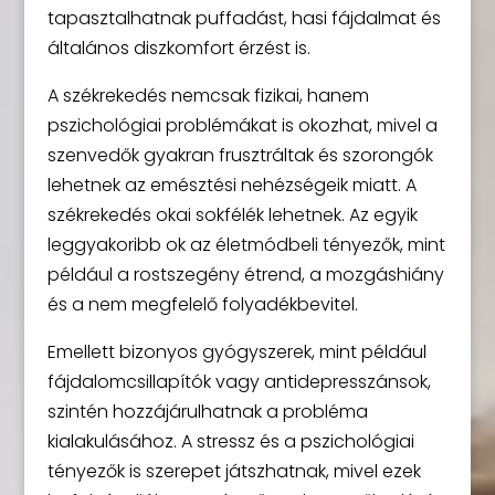
tapasztalhatnak puffadást, hasi fájdalmat és
általános diszkomfort érzést is.
A székrekedés nemcsak fizikai, hanem
pszichológiai problémákat is okozhat, mivel a
szenvedők gyakran frusztráltak és szorongók
lehetnek az emésztési nehézségeik miatt. A
székrekedés okai sokfélék lehetnek. Az egyik
leggyakoribb ok az életmódbeli tényezők, mint
például a rostszegény étrend, a mozgáshiány
és a nem megfelelő folyadékbevitel.
Emellett bizonyos gyógyszerek, mint például
fájdalomcsillapítók vagy antidepresszánsok,
szintén hozzájárulhatnak a probléma
kialakulásához. A stressz és a pszichológiai
tényezők is szerepet játszhatnak, mivel ezek