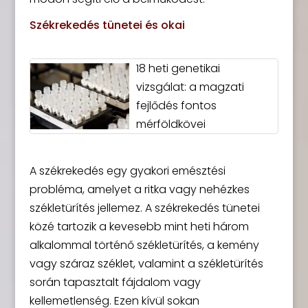
Székrekedés tünetei és okai
18 heti genetikai
vizsgálat: a magzati
fejlődés fontos
mérföldkövei
A székrekedés egy gyakori emésztési
probléma, amelyet a ritka vagy nehézkes
székletürítés jellemez. A székrekedés tünetei
közé tartozik a kevesebb mint heti három
alkalommal történő székletürítés, a kemény
vagy száraz széklet, valamint a székletürítés
során tapasztalt fájdalom vagy
kellemetlenség. Ezen kívül sokan