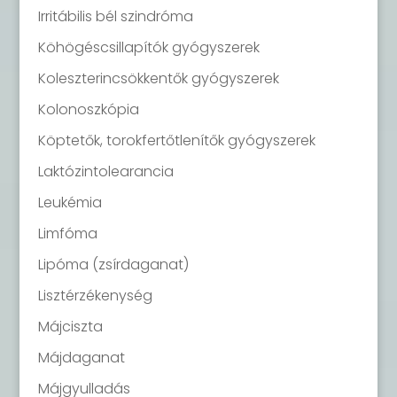
Irritábilis bél szindróma
Köhögéscsillapítók gyógyszerek
Koleszterincsökkentők gyógyszerek
Kolonoszkópia
Köptetők, torokfertőtlenítők gyógyszerek
Laktózintolearancia
Leukémia
Limfóma
Lipóma (zsírdaganat)
Lisztérzékenység
Májciszta
Májdaganat
Májgyulladás