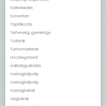
Székrekedés
Szövettan
Táplálkozás
Terhesség, gyerekágy
Tüdőrák
Tumormarkerek
Uncategorized
Vakbélgyulladás
Vastagbélpolip
Vastagbélpolip
Vastagbélrák
Végbélrák