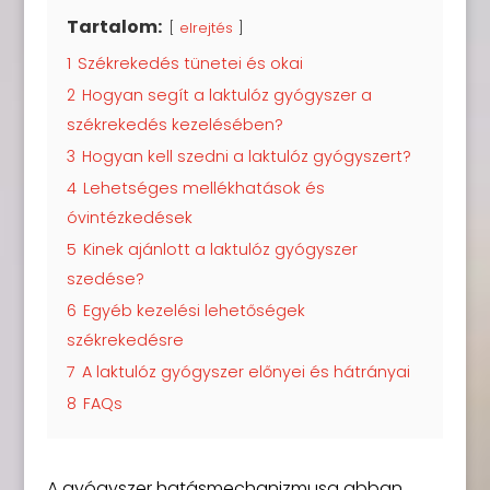
Tartalom:
elrejtés
1
Székrekedés tünetei és okai
2
Hogyan segít a laktulóz gyógyszer a
székrekedés kezelésében?
3
Hogyan kell szedni a laktulóz gyógyszert?
4
Lehetséges mellékhatások és
óvintézkedések
5
Kinek ajánlott a laktulóz gyógyszer
szedése?
6
Egyéb kezelési lehetőségek
székrekedésre
7
A laktulóz gyógyszer előnyei és hátrányai
8
FAQs
A gyógyszer hatásmechanizmusa abban