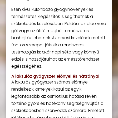
Ezen kívül különböző gyógynövények és
természetes kiegészítők is segíthetnek a
székrekedés kezelésében. Például az aloe vera
gél vagy az útifű maghéj természetes
hashajtók lehetnek. Az orvosi kezelések mellett
fontos szerepet játszik a rendszeres
testmozgás is; akár napi séta vagy könnyű
edzés is hozzájárulhat az emésztőrendszer
egészségéhez.
A laktulóz gyógyszer előnyei és hátrányai
A laktulóz gyógyszer számos előnnyel
rendelkezik, amelyek közül az egyik
legfontosabb az osmotikus hatása révén
történő gyors és hatékony segítségnyújtás a
székrekedésben szenvedők számára. Emellett
jótékony hatással van a bélflórára is, ami