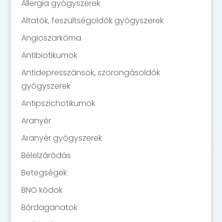
Allergia gyógyszerek
Altatók, feszültségoldók gyógyszerek
Angioszarkóma
Antibiotikumok
Antidepresszánsok, szorongásoldók
gyógyszerek
Antipszichotikumok
Aranyér
Aranyér gyógyszerek
Bélelzáródás
Betegségek
BNO kódok
Bőrdaganatok