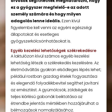
orvosok segíthetnek meghatározni, hogy
ez a gyógyszer megfelelő-e az adott
személy számára és hogy milyen
adagolás lenne ideális.
Ezen kívül
figyelembe kell venni az egyéni egészségi
állapotokat és esetleges
gyógyszerkölcsönhatásokat is.
Egyéb kezelési lehetőségek székrekedésre
A laktulózon kívül számos egyéb kezelési
lehetőség létezik a székrekedés kezelésére. Az
életmódváltás gyakran elsődleges lépés lehet;
például rostban gazdag ételek fogyasztása
és elegendő folyadékbevitel segíthet javítani
az emésztést. A gyümölcsök, zöldségek és
teljes kiőrlésű gabonák beiktatása az
étrendbe jelentős mértékben hozzájárulhat a
bélmozgások normalizálásához.