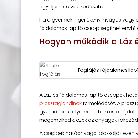
figyeljenek a viselkedésükre.
Ha a gyermek ingerlékeny, nyűgös vagy ét
fájdalomcsillapító csepp segíthet enyhíte
Hogyan működik a Láz é
Fogfájás fájdalomcsilla
A Láz és fájdalomcsillapító cseppek ha
prosztaglandinok
termelődését. A proszt
gyulladásos folyamatokban és a fájdalom
megemelkedik, ezek az anyagok fokozódn
A cseppek hatóanyagai blokkolják ezen v