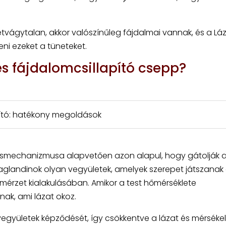
vágytalan, akkor valószínűleg fájdalmai vannak, és a Láz
ni ezeket a tüneteket.
s fájdalomcsillapító csepp?
pító: hatékony megoldások
tásmechanizmusa alapvetően azon alapul, hogy gátolják 
aglandinok olyan vegyületek, amelyek szerepet játszanak
érzet kialakulásában. Amikor a test hőmérséklete
ak, ami lázat okoz.
együletek képződését, így csökkentve a lázat és mérséke