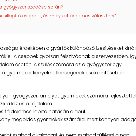
i a gyógyszer szedése során?
mcsillapító cseppet, és melyiket érdemes választani?
ssága érdekében a gyártók különböző ízesítéseket kínál
 el. A cseppek gyorsan felszívódnak a szervezetben, íg
ájdalom esetén. A szülők számára ez a gyógyszer egy
t a gyermekek kényelmetlenségének csökkentésében.
olyan gyógyszer, amelyet gyermekek számára fejlesztettek 
ik a láz és a fájdalom.
s fájdalomcsillapító hatásán alapul.
atékony megoldás gyermekek számára, mert könnyen adag
zerint szabad alkalmazni, és nem szabad túllépni a napi