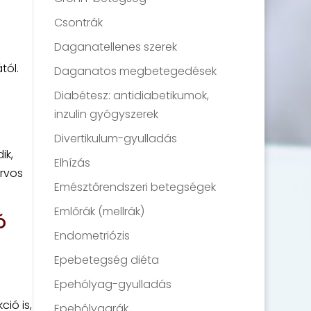
Csontrák
Daganatellenes szerek
tól.
Daganatos megbetegedések
Diabétesz: antidiabetikumok,
inzulin gyógyszerek
Divertikulum-gyulladás
ik,
Elhízás
orvos
Emésztőrendszeri betegségek
Emlőrák (mellrák)
ó
Endometriózis
Epebetegség diéta
Epehólyag-gyulladás
ió is,
Epehólyagrák