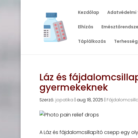
Kezdőlap
Adatvédelmi 
Elhízás
Emésztőrendsze
Táplálkozás
Terhesség
Láz és fájdalomcsill
gyermekeknek
Szerző:
jopatika
|
aug 18, 2025
|
Fájdalomcsill
A Láz és fájdalomcsillapító csepp egy o