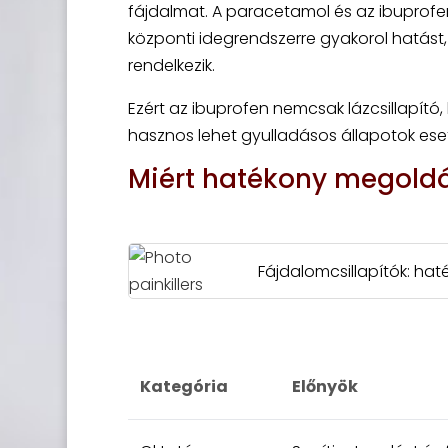
fájdalmat. A paracetamol és az ibuprof
központi idegrendszerre gyakorol hatást
rendelkezik.
Ezért az ibuprofen nemcsak lázcsillapító
hasznos lehet gyulladásos állapotok ese
Miért hatékony megold
Fájdalomcsillapítók: h
Kategória
Előnyök