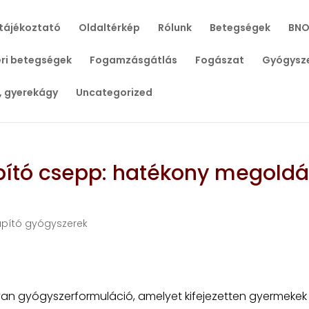
tájékoztató
Oldaltérkép
Rólunk
Betegségek
BNO
ri betegségek
Fogamzásgátlás
Fogászat
Gyógysz
, gyerekágy
Uncategorized
apító csepp: hatékony megoldá
apító gyógyszerek
lyan gyógyszerformuláció, amelyet kifejezetten gyermekek