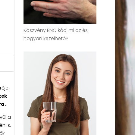
Köszvény BNO kód: mi az és
hogyan kezelhető?
rője
kek
ra.
vül a
n is.
ők