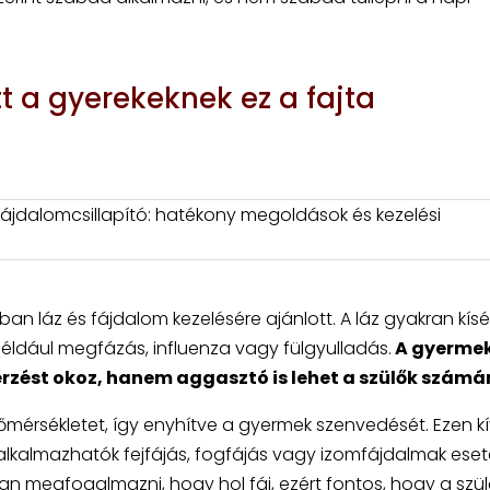
t a gyerekeknek ez a fajta
ájdalomcsillapító: hatékony megoldások és kezelési
ban láz és fájdalom kezelésére ajánlott. A láz gyakran kísé
éldául megfázás, influenza vagy fülgyulladás.
A gyerme
rzést okoz, hanem aggasztó is lehet a szülők számá
mérsékletet, így enyhítve a gyermek szenvedését. Ezen kí
lkalmazhatók fejfájás, fogfájás vagy izomfájdalmak eseté
 megfogalmazni, hogy hol fáj, ezért fontos, hogy a szül