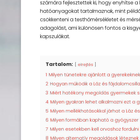
számára fejlesztettek ki, hogy enyhítse a
hatóanyagokat tartalmaznak, mint példá
csökkenteni a testhőmérsékletet és mérsé
adagolást, ami különösen fontos a kisgye
kapszulákat.
Tartalom:
elrejtés
1
Milyen tünetekre ajánlott a gyerekeknek
2
Hogyan működik a Láz és fájdalomcsill
3
Miért hatékony megoldás gyermekek 
4
Milyen gyakran lehet alkalmazni ezt a 
5
Milyen mellékhatásokkal járhat a Láz é
6
Milyen formában kapható a gyógyszer 
7
Milyen esetekben kell orvoshoz fordul
8
Milyen alternatív megoldások léteznek