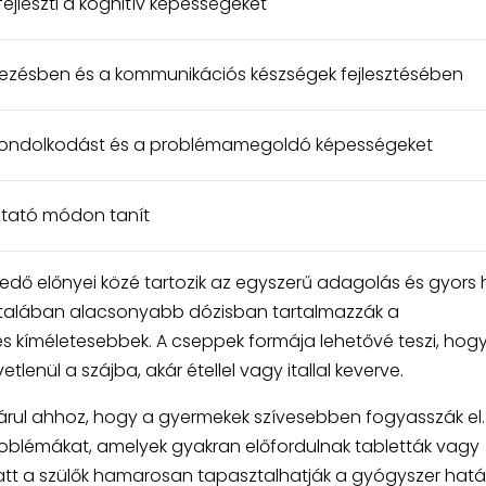
 fejleszti a kognitív képességeket
fejezésben és a kommunikációs készségek fejlesztésében
 gondolkodást és a problémamegoldó képességeket
ztató módon tanít
kedő előnyei közé tartozik az egyszerű adagolás és gyors 
ltalában alacsonyabb dózisban tartalmazzák a
 kíméletesebbek. A cseppek formája lehetővé teszi, hog
enül a szájba, akár étellel vagy itallal keverve.
ájárul ahhoz, hogy a gyermekek szívesebben fogyasszák el.
 problémákat, amelyek gyakran előfordulnak tabletták vagy
iatt a szülők hamarosan tapasztalhatják a gyógyszer hatá