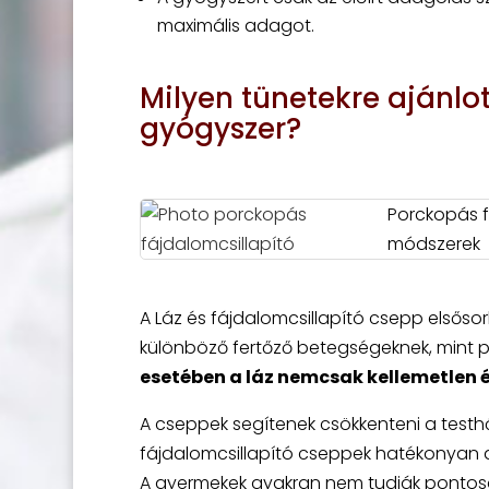
maximális adagot.
Milyen tünetekre ajánlot
gyógyszer?
Porckopás f
módszerek
A Láz és fájdalomcsillapító csepp elsősor
különböző fertőző betegségeknek, mint p
esetében a láz nemcsak kellemetlen é
A cseppek segítenek csökkenteni a testhő
fájdalomcsillapító cseppek hatékonyan a
A gyermekek gyakran nem tudják pontosan