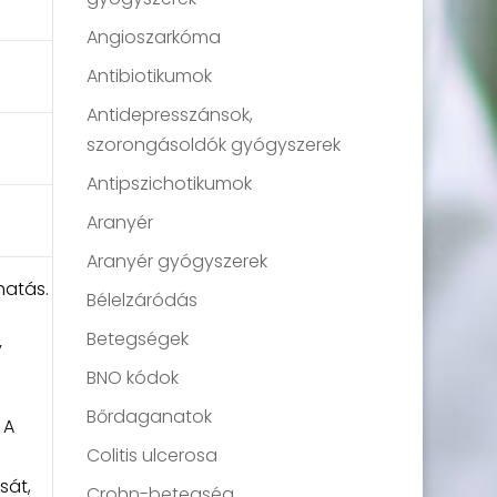
Angioszarkóma
Antibiotikumok
Antidepresszánsok,
szorongásoldók gyógyszerek
Antipszichotikumok
Aranyér
Aranyér gyógyszerek
hatás.
Bélelzáródás
Betegségek
y
BNO kódok
Bőrdaganatok
 A
Colitis ulcerosa
sát,
Crohn-betegség