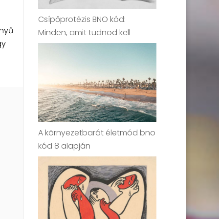
Csípőprotézis BNO kód:
nnyű
Minden, amit tudnod kell
gy
A környezetbarát életmód bno
kód 8 alapján