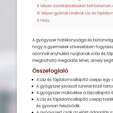
9
Milyen óvintézkedéseket kell betartan
10
Milyen gyártók kínálnak Láz és fájdalo
11
FAQs
A gyógyszer hatékonysága és biztonságo
hogy a gyermekek szívesebben fogyasszák
azonnali enyhülést nyújtanak a láz és f
megbízható megoldás lehet, amely segí
Összefoglaló
A Láz és fájdalomcsillapító csepp egy 
A gyógyszer javasolt tünetei közé tartoz
A gyógyszer működése a lázcsillapító é
A Láz és fájdalomcsillapító csepp h
és gyorsan felszívódik.
A gyógyszert csak az előírt adagolás s