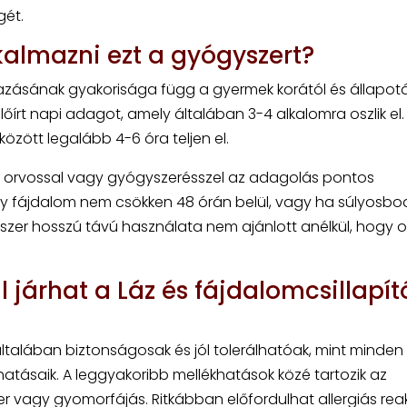
gét.
kalmazni ezt a gyógyszert?
mazásának gyakorisága függ a gyermek korától és állapotá
előírt napi adagot, amely általában 3-4 alkalomra oszlik el.
között legalább 4-6 óra teljen el.
uk orvossal vagy gyógyszerésszel az adagolás pontos
 fájdalom nem csökken 48 órán belül, vagy ha súlyosbod
yszer hosszú távú használata nem ajánlott anélkül, hogy 
 járhat a Láz és fájdalomcsillapít
általában biztonságosak és jól tolerálhatóak, mint minden
hatásaik. A leggyakoribb mellékhatások közé tartozik az
r vagy gyomorfájás. Ritkábban előfordulhat allergiás reakc