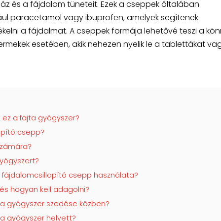
 láz és a fájdalom tüneteit. Ezek a cseppek általában
ul paracetamol vagy ibuprofen, amelyek segítenek
kelni a fájdalmat. A cseppek formája lehetővé teszi a kö
rmekek esetében, akik nehezen nyelik le a tablettákat va
 ez a fajta gyógyszer?
apító csepp?
számára?
gyógyszert?
s fájdalomcsillapító csepp használata?
és hogyan kell adagolni?
ni a gyógyszer szedése közben?
 a gyógyszer helyett?