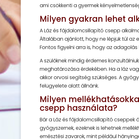
ami csökkenti a gyermek kényelmetlensé
Milyen gyakran lehet al
A Láz és fájdalomcsillapító csepp alkal
Általában ajánlott, hogy ne lépjük túl az 
Fontos figyelni arra is, hogy az adagolás 
A szülőknek mindig érdemes konzultálni
meghatározása érdekében. Ha a láz vagy
akkor orvosi segítség szükséges. A gyóg
felügyelete alatt állnánk.
Milyen mellékhatásokkal
csepp használata?
Bár a Láz és fájdalomcsillapító cseppek 
gyógyszernek, ezeknek is lehetnek mellék
emésztési zavarok, mint például hányinge