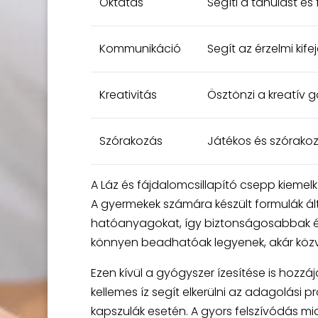
Oktatás
Segíti a tanulást és
Kommunikáció
Segít az érzelmi ki
Kreativitás
Ösztönzi a kreatív
Szórakozás
Játékos és szórako
A Láz és fájdalomcsillapító csepp kiemel
A gyermekek számára készült formulák á
hatóanyagokat, így biztonságosabbak és
könnyen beadhatóak legyenek, akár közvetl
Ezen kívül a gyógyszer ízesítése is hozz
kellemes íz segít elkerülni az adagolási
kapszulák esetén. A gyors felszívódás m