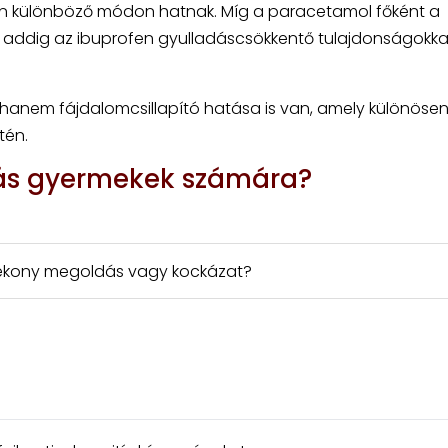
en különböző módon hatnak. Míg a paracetamol főként a
, addig az ibuprofen gyulladáscsökkentő tulajdonságokkal
, hanem fájdalomcsillapító hatása is van, amely különöse
tén.
ás gyermekek számára?
atékony megoldás vagy kockázat?