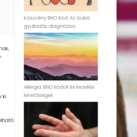
Köszvény BNO kód: Az ízületi
gyulladás diagnózisa
nak,
y
Allergia: BNO kódok és kezelési
lehetőségek
ki.
olható