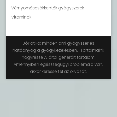
Vérnyomáscsökkentők gyógyszerek
Vitaminok
JóPatika: minden ami gyógyszer és
hatóanyag a gyógykezelésben... Tartalmaink
nagyrésze AI által generált tartalom.
Amennyiben egészségügyi problémája van,
akkor keresse fel az orvosát.