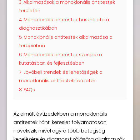
3
Alkalmazások a monoklonális antitestek
területén
4
Monoklonális antitestek használata a
diagnosztikában
5
Monoklonális antitestek alkalmazása a
terápiában
6
Monoklonális antitestek szerepe a
kutatásban és fejlesztésben
7
Jövőbeli trendek és lehetőségek a
monoklonális antitestek területén
8
FAQs
Az elmúlt évtizedekben a monoklonális
antitestek iránti kereslet folyamatosan
növekszik, mivel egyre több betegség
kezelésére és diagnosztizálására alkalmazzák