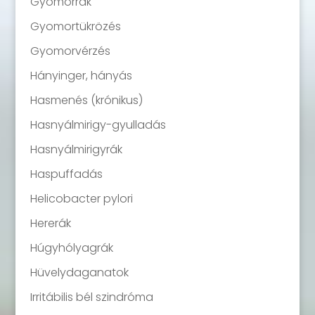
Gyomorrák
Gyomortükrözés
Gyomorvérzés
Hányinger, hányás
Hasmenés (krónikus)
Hasnyálmirigy-gyulladás
Hasnyálmirigyrák
Haspuffadás
Helicobacter pylori
Hererák
Húgyhólyagrák
Hüvelydaganatok
Irritábilis bél szindróma