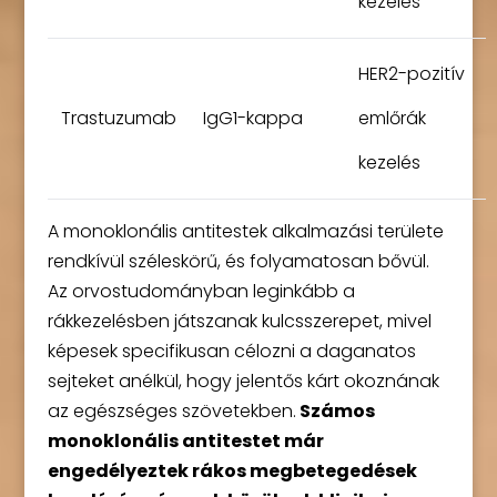
kezelés
HER2-pozitív
Trastuzumab
IgG1-kappa
emlőrák
kezelés
A monoklonális antitestek alkalmazási területe
rendkívül széleskörű, és folyamatosan bővül.
Az orvostudományban leginkább a
rákkezelésben játszanak kulcsszerepet, mivel
képesek specifikusan célozni a daganatos
sejteket anélkül, hogy jelentős kárt okoznának
az egészséges szövetekben.
Számos
monoklonális antitestet már
engedélyeztek rákos megbetegedések