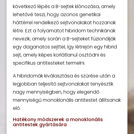
következő lépés a B-sejtek klónozása, amely
lehetővé teszi, hogy azonos genetikai
háttérrel rendelkező sejtvonalakat hozzanak
létre. Ezt a folyamatot hibridom technikának
nevezik, amely során a B-sejteket fúzionálják
egy daganatos sejttel, így létrejön egy hibrid
sejt, amely képes korlátlanul osztódni és
specifikus antitesteket termelni.
A hibridomák kiválasztása és szűrése után a
legjobban teljesítő sejtvonalakat tenyésztik
nagy mennyiségben, hogy elegendő
mennyiségű monoklonális antitestet állítsanak
elő.
Hatékony módszerek a monoklonális
antitestek gyártására