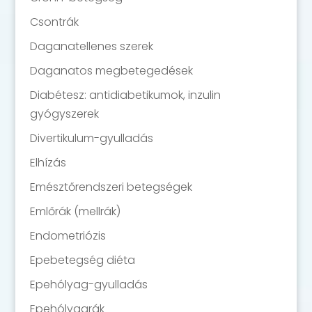
Csontrák
Daganatellenes szerek
Daganatos megbetegedések
Diabétesz: antidiabetikumok, inzulin
gyógyszerek
Divertikulum-gyulladás
Elhízás
Emésztőrendszeri betegségek
Emlőrák (mellrák)
Endometriózis
Epebetegség diéta
Epehólyag-gyulladás
Epehólyagrák