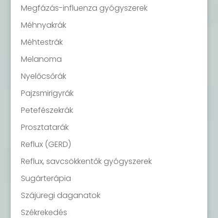
Megfázás-influenza gyógyszerek
Méhnyakrák
Méhtestrák
Melanoma
Nyelőcsőrák
Pajzsmirigyrák
Petefészekrák
Prosztatarák
Reflux (GERD)
Reflux, savcsökkentők gyógyszerek
Sugárterápia
Szájüregi daganatok
Székrekedés