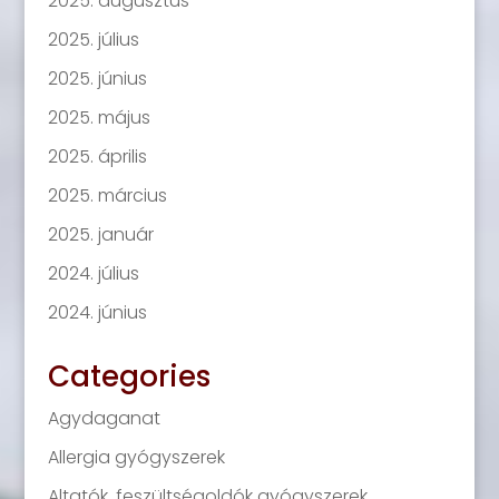
2025. augusztus
2025. július
2025. június
2025. május
2025. április
2025. március
2025. január
2024. július
2024. június
Categories
Agydaganat
Allergia gyógyszerek
Altatók, feszültségoldók gyógyszerek