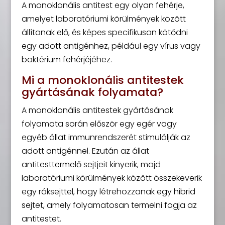
A monoklonális antitest egy olyan fehérje,
amelyet laboratóriumi körülmények között
állítanak elő, és képes specifikusan kötődni
egy adott antigénhez, például egy vírus vagy
baktérium fehérjéjéhez.
Mi a monoklonális antitestek
gyártásának folyamata?
A monoklonális antitestek gyártásának
folyamata során először egy egér vagy
egyéb állat immunrendszerét stimulálják az
adott antigénnel. Ezután az állat
antitesttermelő sejtjeit kinyerik, majd
laboratóriumi körülmények között összekeverik
egy ráksejttel, hogy létrehozzanak egy hibrid
sejtet, amely folyamatosan termelni fogja az
antitestet.