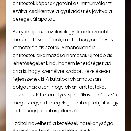
antitestek képesek gátolni az immunválaszt,
ezáltal csökkentve a gyulladást és javítva a
betegek állapotát.
Az ilyen típusú kezelések gyakran kevesebb
mellékhatással járnak, mint a hagyományos
kemoterápiás szerek. A monoklonális
antitestek alkalmazása nemcsak új terápiás
lehetőségeket kínál, hanem lehetőséget ad
arra is, hogy személyre szabott kezeléseket
fejlesszenek ki. A kutatók folyamatosan
dolgoznak azon, hogy olyan antitesteket
hozzanak létre, amelyek specifikusan célozzák
meg az egyes betegek genetikai profilját vagy
betegségspecifikus jellemzőit.
Ezáltal növelhető a kezelések hatékonysága