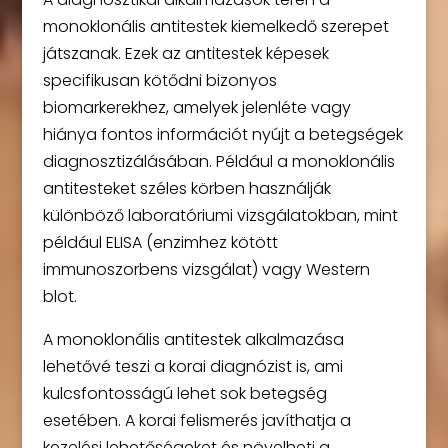
monoklonális antitestek kiemelkedő szerepet
játszanak. Ezek az antitestek képesek
specifikusan kötődni bizonyos
biomarkerekhez, amelyek jelenléte vagy
hiánya fontos információt nyújt a betegségek
diagnosztizálásában. Például a monoklonális
antitesteket széles körben használják
különböző laboratóriumi vizsgálatokban, mint
például ELISA (enzimhez kötött
immunoszorbens vizsgálat) vagy Western
blot.
A monoklonális antitestek alkalmazása
lehetővé teszi a korai diagnózist is, ami
kulcsfontosságú lehet sok betegség
esetében. A korai felismerés javíthatja a
kezelési lehetőségeket és növelheti a